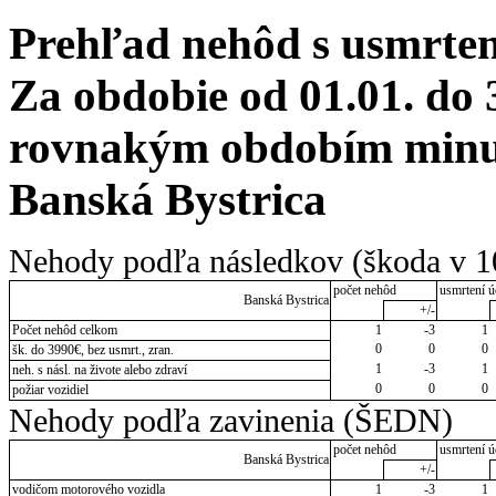
Prehľad nehôd s usmrten
Za obdobie od 01.01. do 
rovnakým obdobím minulé
Banská Bystrica
Nehody podľa následkov (škoda v 1
počet nehôd
usmrtení ú
Banská Bystrica
+/-
Počet nehôd celkom
1
-3
1
0
0
0
šk. do 3990€, bez usmrt., zran.
1
-3
1
neh. s násl. na živote alebo zdraví
0
0
0
požiar vozidiel
Nehody podľa zavinenia (ŠEDN)
počet nehôd
usmrtení ú
Banská Bystrica
+/-
vodičom motorového vozidla
1
-3
1