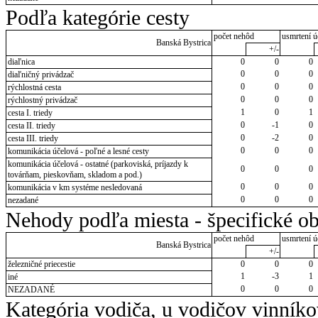
Podľa kategórie cesty
počet nehôd
usmrtení ú
Banská Bystrica
+/-
diaľnica
0
0
0
0
0
0
diaľničný privádzač
0
0
0
rýchlostná cesta
0
0
0
rýchlostný privádzač
1
0
1
cesta I. triedy
0
-1
0
cesta II. triedy
0
-2
0
cesta III. triedy
0
0
0
komunikácia účelová - poľné a lesné cesty
komunikácia účelová - ostatné (parkoviská, príjazdy k
0
0
0
továrňam, pieskovňam, skladom a pod.)
0
0
0
komunikácia v km systéme nesledovaná
0
0
0
nezadané
Nehody podľa miesta - špecifické ob
počet nehôd
usmrtení ú
Banská Bystrica
+/-
železničné priecestie
0
0
0
1
-3
1
iné
0
0
0
NEZADANÉ
Kategória vodiča, u vodičov vinník