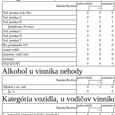
počet nehôd
usmrtení ú
Banská Bystrica
+/-
Vod. preukaz A do 50cc
0
0
0
0
0
0
Vod. preukaz A
1
-3
1
Vod. preukaz B
0
0
0
mladší ako 18 rokov
0
0
0
Vod. preukaz C
0
0
0
Vod. preukaz D
0
0
0
Vod. preukaz T
0
0
0
Bez príslušného VO
0
0
0
ostatní vodiči
0
0
0
nezistené, vodič ušiel
0
0
0
nezistené
0
0
0
NEZADANÉ
Alkohol u vinníka nehody
počet nehôd
usmrtení ú
Banská Bystrica
+/-
Alkohol u vin. neh.
0
-1
0
0
0
tj. %
Kategória vozidla, u vodičov vinník
počet nehôd
usmrtení ú
Banská Bystrica
+/-
L - motocykel, motorová trojkolka, štvorkolka
0
0
0