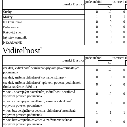
počet nehôd
usmrtení ú
Banská Bystrica
+/-
Suchý
0
-2
0
1
-1
1
Mokrý
0
0
0
Na kom. blato
0
0
0
Poľadovica
0
0
0
Kašovitý sneh
0
0
0
Iný stav komunik.
0
0
0
NEZADANÉ
Viditeľnosť
počet nehôd
usmrtení ú
Banská Bystrica
+/-
cez deň, viditeľnosť neznížená vplyvom poveternostných
0
-2
0
podmienok
0
0
0
cez deň, znížená viditeľnosť (svitanie, súmrak)
cez deň, znížená viditeľnosť vplyvom poveter. podmienok
0
0
0
(hmla, sneženie, dážď ...)
v noci - s verejným osvetlením, viditeľnosť neznížená
0
-2
0
vplyvom poveter. podmienok
v noci - s verejným osvetlením, znížená viditeľnosť
0
0
0
vplyvom poveter. podmienok
v noci bez verejného osvetlenia, viditeľnosť neznížená
1
1
1
vplyvom poveter. podmienok
v noci bez verejného osvetlenia, znížená viditeľnosť
0
0
0
vplyvom poveter. podmienok