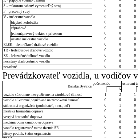
R - prípojné vozidlo traktora
0
0
0
S - traktorom ťahaný vymeniteľný stroj
0
0
0
P - pracovný stroj
0
0
0
V - iné cestné vozidlo
0
0
0
bicykel, kolobežka
0
0
0
záprahové
0
0
0
jednonápravový traktor s prívesom
0
0
0
ostatné iné cestné vozidlo
0
0
0
ELEK - električkové dráhové vozidlo
0
0
0
TR - trolejbusové dráhové vozidlo
0
0
0
ZE - železničné dráhové vozidlo
0
0
0
nezistený druh cestného vozidla
0
0
0
nezadané
Prevádzkovateľ vozidla, u vodičov 
počet nehôd
usmrtení ú
Banská Bystrica
+/-
vozidlo súkromné, nevyužívané na zárobkovú činnosť
1
-2
1
0
0
0
vozidlo súkromné, využívané na zárobkovú činnosť
0
-1
0
súkromná organizácia (podnikateľ, s.r.o., atď)
0
0
0
mestská hromadná doprava
0
0
0
verejná hromadná doprava
0
0
0
medzinárodná kamiónová doprava
0
0
0
vozidlo registrované mimo územia SR
0
0
0
štátny podnik, štátna organizácia