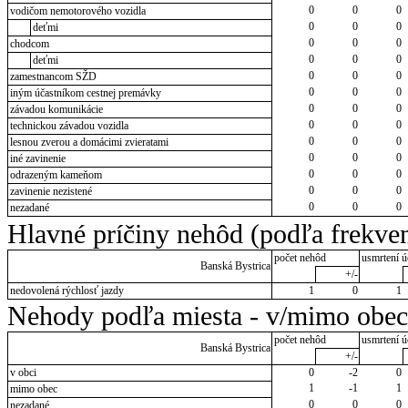
0
0
0
vodičom nemotorového vozidla
0
0
0
deťmi
0
0
0
chodcom
0
0
0
deťmi
0
0
0
zamestnancom SŽD
0
0
0
iným účastníkom cestnej premávky
0
0
0
závadou komunikácie
0
0
0
technickou závadou vozidla
0
0
0
lesnou zverou a domácimi zvieratami
0
0
0
iné zavinenie
0
0
0
odrazeným kameňom
0
0
0
zavinenie nezistené
0
0
0
nezadané
Hlavné príčiny nehôd (podľa frekven
počet nehôd
usmrtení ú
Banská Bystrica
+/-
nedovolená rýchlosť jazdy
1
0
1
Nehody podľa miesta - v/mimo obec
počet nehôd
usmrtení ú
Banská Bystrica
+/-
v obci
0
-2
0
1
-1
1
mimo obec
0
0
0
nezadané