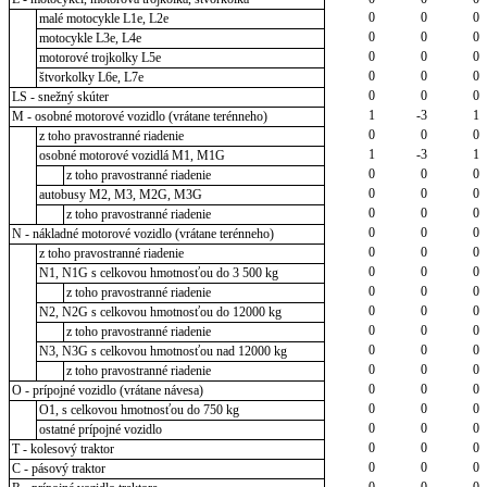
0
0
0
malé motocykle L1e, L2e
0
0
0
motocykle L3e, L4e
0
0
0
motorové trojkolky L5e
0
0
0
štvorkolky L6e, L7e
0
0
0
LS - snežný skúter
1
-3
1
M - osobné motorové vozidlo (vrátane terénneho)
0
0
0
z toho pravostranné riadenie
1
-3
1
osobné motorové vozidlá M1, M1G
0
0
0
z toho pravostranné riadenie
0
0
0
autobusy M2, M3, M2G, M3G
0
0
0
z toho pravostranné riadenie
0
0
0
N - nákladné motorové vozidlo (vrátane terénneho)
0
0
0
z toho pravostranné riadenie
0
0
0
N1, N1G s celkovou hmotnosťou do 3 500 kg
0
0
0
z toho pravostranné riadenie
0
0
0
N2, N2G s celkovou hmotnosťou do 12000 kg
0
0
0
z toho pravostranné riadenie
0
0
0
N3, N3G s celkovou hmotnosťou nad 12000 kg
0
0
0
z toho pravostranné riadenie
0
0
0
O - prípojné vozidlo (vrátane návesa)
0
0
0
O1, s celkovou hmotnosťou do 750 kg
0
0
0
ostatné prípojné vozidlo
0
0
0
T - kolesový traktor
0
0
0
C - pásový traktor
0
0
0