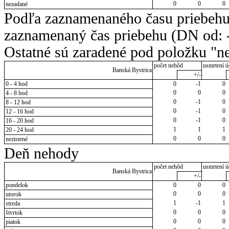
0
0
0
nezadané
Podľa zaznamenaného času priebehu
zaznamenaný čas priebehu (DN od: -
Ostatné sú zaradené pod položku "ne
počet nehôd
usmrtení ú
Banská Bystrica
+/-
0 - 4 hod
0
-1
0
0
0
0
4 - 8 hod
0
-1
0
8 - 12 hod
0
-1
0
12 - 16 hod
0
-1
0
16 - 20 hod
1
1
1
20 - 24 hod
0
0
0
nezistené
Deň nehody
počet nehôd
usmrtení ú
Banská Bystrica
+/-
pondelok
0
0
0
0
0
0
utorok
1
-1
1
streda
0
0
0
štvrtok
0
0
0
piatok