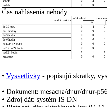
0
-2
0
sobota
0
0
0
nedeľa
Čas nahlásenia nehody
počet nehôd
usmrtení ú
Banská Bystrica
+/-
do 30 min.
0
-4
0
0
0
0
do 1 hodiny
0
0
0
do 3 hodín
0
0
0
do 6 hodín
0
0
0
od 6 do 12 hodín
0
0
0
od 12 do 24 hodín
1
1
1
nad 24 hodín
0
0
0
nezadané
•
Vysvetlivky
- popisujú skratky, vys
• Dokument: mesacna/dnur/dnur-p5
• Zdroj dát: systém IS DN