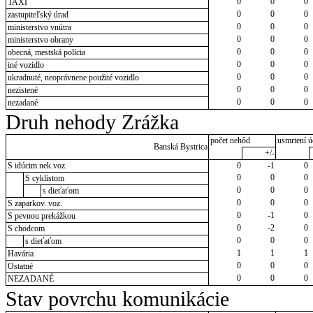
0
0
0
TAXI
0
0
0
zastupiteľský úrad
0
0
0
ministerstvo vnútra
0
0
0
ministerstvo obrany
0
0
0
obecná, mestská polícia
0
0
0
iné vozidlo
0
0
0
ukradnuté, neoprávnene použité vozidlo
0
0
0
nezistené
0
0
0
nezadané
Druh nehody Zrážka
počet nehôd
usmrtení ú
Banská Bystrica
+/-
S idúcim nek.voz.
0
-1
0
0
0
0
S cyklistom
0
0
0
s dieťaťom
0
0
0
S zaparkov. voz.
0
-1
0
S pevnou prekážkou
0
-2
0
S chodcom
0
0
0
s dieťaťom
1
1
1
Havária
0
0
0
Ostatné
0
0
0
NEZADANÉ
Stav povrchu komunikácie