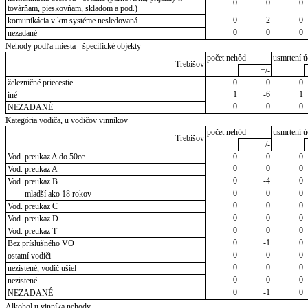
0
0
0
továrňam, pieskovňam, skladom a pod.)
0
-2
0
komunikácia v km systéme nesledovaná
0
0
0
nezadané
Nehody podľa miesta - špecifické objekty
počet nehôd
usmrtení ú
Trebišov
+/-
železničné priecestie
0
0
0
1
-6
1
iné
0
0
0
NEZADANÉ
Kategória vodiča, u vodičov vinníkov
počet nehôd
usmrtení ú
Trebišov
+/-
Vod. preukaz A do 50cc
0
0
0
0
0
0
Vod. preukaz A
0
-4
0
Vod. preukaz B
0
0
0
mladší ako 18 rokov
0
0
0
Vod. preukaz C
0
0
0
Vod. preukaz D
0
0
0
Vod. preukaz T
0
-1
0
Bez príslušného VO
0
0
0
ostatní vodiči
0
0
0
nezistené, vodič ušiel
0
0
0
nezistené
0
-1
0
NEZADANÉ
Alkohol u vinníka nehody