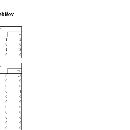
ebišov
c
+/-
1
-3
0
0
1
-3
0
0
c
+/-
0
-3
0
0
0
0
0
-1
0
0
0
0
0
0
0
0
0
0
0
0
0
0