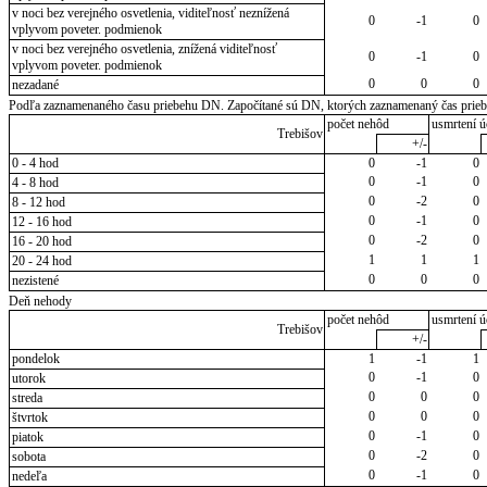
v noci bez verejného osvetlenia, viditeľnosť neznížená
0
-1
0
vplyvom poveter. podmienok
v noci bez verejného osvetlenia, znížená viditeľnosť
0
-1
0
vplyvom poveter. podmienok
0
0
0
nezadané
Podľa zaznamenaného času priebehu DN. Započítané sú DN, ktorých zaznamenaný čas priebeh
počet nehôd
usmrtení ú
Trebišov
+/-
0 - 4 hod
0
-1
0
0
-1
0
4 - 8 hod
0
-2
0
8 - 12 hod
0
-1
0
12 - 16 hod
0
-2
0
16 - 20 hod
1
1
1
20 - 24 hod
0
0
0
nezistené
Deň nehody
počet nehôd
usmrtení ú
Trebišov
+/-
pondelok
1
-1
1
0
-1
0
utorok
0
0
0
streda
0
0
0
štvrtok
0
-1
0
piatok
0
-2
0
sobota
0
-1
0
nedeľa