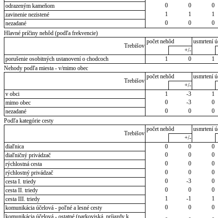
0
0
0
odrazeným kameňom
1
1
1
zavinenie nezistené
0
0
0
nezadané
Hlavné príčiny nehôd (podľa frekvencie)
počet nehôd
usmrtení ú
Trebišov
+/-
porušenie osobitných ustanovení o chodcoch
1
0
1
Nehody podľa miesta - v/mimo obec
počet nehôd
usmrtení ú
Trebišov
+/-
v obci
1
-3
1
0
-3
0
mimo obec
0
0
0
nezadané
Podľa kategórie cesty
počet nehôd
usmrtení ú
Trebišov
+/-
diaľnica
0
0
0
0
0
0
diaľničný privádzač
0
0
0
rýchlostná cesta
0
0
0
rýchlostný privádzač
0
-3
0
cesta I. triedy
0
0
0
cesta II. triedy
1
-1
1
cesta III. triedy
0
0
0
komunikácia účelová - poľné a lesné cesty
komunikácia účelová - ostatné (parkoviská, príjazdy k