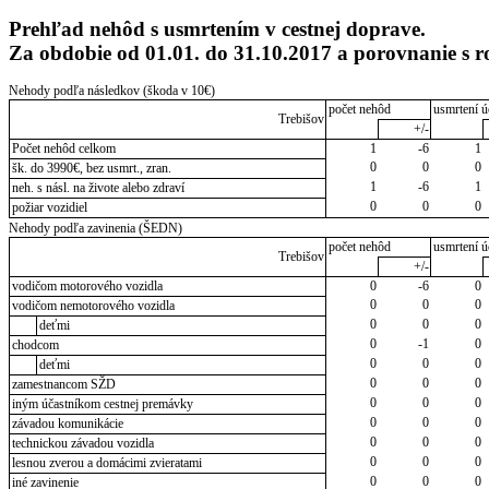
Prehľad nehôd s usmrtením v cestnej doprave.
Za obdobie od 01.01. do 31.10.2017 a porovnanie s 
Nehody podľa následkov (škoda v 10€)
počet nehôd
usmrtení ú
Trebišov
+/-
Počet nehôd celkom
1
-6
1
0
0
0
šk. do 3990€, bez usmrt., zran.
1
-6
1
neh. s násl. na živote alebo zdraví
0
0
0
požiar vozidiel
Nehody podľa zavinenia (ŠEDN)
počet nehôd
usmrtení ú
Trebišov
+/-
vodičom motorového vozidla
0
-6
0
0
0
0
vodičom nemotorového vozidla
0
0
0
deťmi
0
-1
0
chodcom
0
0
0
deťmi
0
0
0
zamestnancom SŽD
0
0
0
iným účastníkom cestnej premávky
0
0
0
závadou komunikácie
0
0
0
technickou závadou vozidla
0
0
0
lesnou zverou a domácimi zvieratami
0
0
0
iné zavinenie