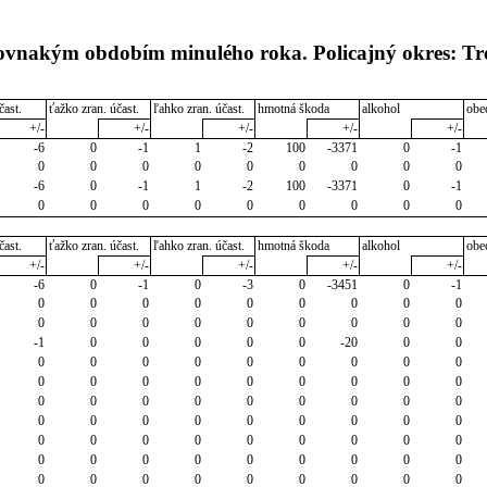
rovnakým obdobím minulého roka. Policajný okres: Tr
čast.
ťažko zran. účast.
ľahko zran. účast.
hmotná škoda
alkohol
obe
+/-
+/-
+/-
+/-
+/-
-6
0
-1
1
-2
100
-3371
0
-1
0
0
0
0
0
0
0
0
0
-6
0
-1
1
-2
100
-3371
0
-1
0
0
0
0
0
0
0
0
0
čast.
ťažko zran. účast.
ľahko zran. účast.
hmotná škoda
alkohol
obe
+/-
+/-
+/-
+/-
+/-
-6
0
-1
0
-3
0
-3451
0
-1
0
0
0
0
0
0
0
0
0
0
0
0
0
0
0
0
0
0
-1
0
0
0
0
0
-20
0
0
0
0
0
0
0
0
0
0
0
0
0
0
0
0
0
0
0
0
0
0
0
0
0
0
0
0
0
0
0
0
0
0
0
0
0
0
0
0
0
0
0
0
0
0
0
0
0
0
0
0
0
0
0
0
0
0
0
0
0
0
0
0
0