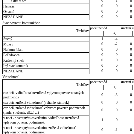
0
-1
0
s dieťaťom
0
0
0
Havária
0
0
0
Ostatné
0
0
0
NEZADANÉ
Stav povrchu komunikácie
počet nehôd
usmrtení ú
Trebišov
+/-
Suchý
1
-4
1
0
-2
0
Mokrý
0
0
0
Na kom. blato
0
0
0
Poľadovica
0
0
0
Kašovitý sneh
0
0
0
Iný stav komunik.
0
0
0
NEZADANÉ
Viditeľnosť
počet nehôd
usmrtení ú
Trebišov
+/-
cez deň, viditeľnosť neznížená vplyvom poveternostných
0
-3
0
podmienok
0
0
0
cez deň, znížená viditeľnosť (svitanie, súmrak)
cez deň, znížená viditeľnosť vplyvom poveter. podmienok
0
0
0
(hmla, sneženie, dážď ...)
v noci - s verejným osvetlením, viditeľnosť neznížená
1
0
1
vplyvom poveter. podmienok
v noci - s verejným osvetlením, znížená viditeľnosť
0
-1
0
vplyvom poveter. podmienok