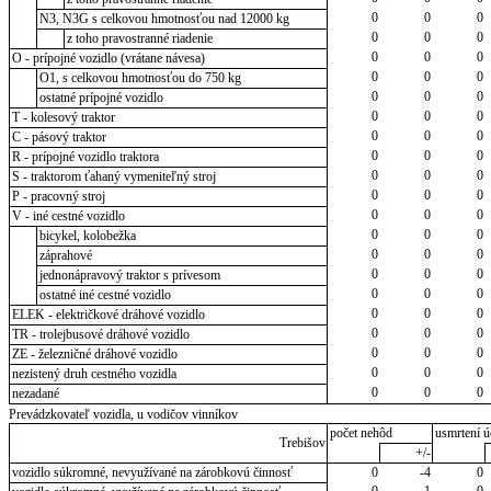
0
0
0
N3, N3G s celkovou hmotnosťou nad 12000 kg
0
0
0
z toho pravostranné riadenie
0
0
0
O - prípojné vozidlo (vrátane návesa)
0
0
0
O1, s celkovou hmotnosťou do 750 kg
0
0
0
ostatné prípojné vozidlo
0
0
0
T - kolesový traktor
0
0
0
C - pásový traktor
0
0
0
R - prípojné vozidlo traktora
0
0
0
S - traktorom ťahaný vymeniteľný stroj
0
0
0
P - pracovný stroj
0
0
0
V - iné cestné vozidlo
0
0
0
bicykel, kolobežka
0
0
0
záprahové
0
0
0
jednonápravový traktor s prívesom
0
0
0
ostatné iné cestné vozidlo
0
0
0
ELEK - električkové dráhové vozidlo
0
0
0
TR - trolejbusové dráhové vozidlo
0
0
0
ZE - železničné dráhové vozidlo
0
0
0
nezistený druh cestného vozidla
0
0
0
nezadané
Prevádzkovateľ vozidla, u vodičov vinníkov
počet nehôd
usmrtení ú
Trebišov
+/-
vozidlo súkromné, nevyužívané na zárobkovú činnosť
0
-4
0