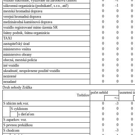
0
-1
0
vozidlo súkromné, využívané na zárobkovú činnosť
0
-1
0
súkromná organizácia (podnikateľ, s.r.o., atď)
0
0
0
mestská hromadná doprava
0
0
0
verejná hromadná doprava
0
0
0
medzinárodná kamiónová doprava
0
0
0
vozidlo registrované mimo územia SR
0
0
0
štátny podnik, štátna organizácia
0
0
0
TAXI
0
0
0
zastupiteľský úrad
0
0
0
ministerstvo vnútra
0
0
0
ministerstvo obrany
0
0
0
obecná, mestská polícia
0
0
0
iné vozidlo
0
0
0
ukradnuté, neoprávnene použité vozidlo
0
0
0
nezistené
0
0
0
nezadané
Druh nehody Zrážka
počet nehôd
usmrtení ú
Trebišov
+/-
S idúcim nek.voz.
0
-3
0
0
0
0
S cyklistom
0
0
0
s dieťaťom
0
0
0
S zaparkov. voz.
0
0
0
S pevnou prekážkou
1
-3
1
S chodcom