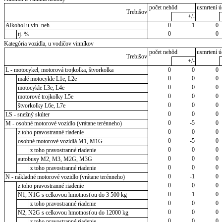
počet nehôd
usmrtení ú
Trebišov
+/-
Alkohol u vin. neh.
0
-1
0
0
0
tj. %
Kategória vozidla, u vodičov vinníkov
počet nehôd
usmrtení ú
Trebišov
+/-
L - motocykel, motorová trojkolka, štvorkolka
0
0
0
0
0
0
malé motocykle L1e, L2e
0
0
0
motocykle L3e, L4e
0
0
0
motorové trojkolky L5e
0
0
0
štvorkolky L6e, L7e
0
0
0
LS - snežný skúter
0
-5
0
M - osobné motorové vozidlo (vrátane terénneho)
0
0
0
z toho pravostranné riadenie
0
-5
0
osobné motorové vozidlá M1, M1G
0
0
0
z toho pravostranné riadenie
0
0
0
autobusy M2, M3, M2G, M3G
0
0
0
z toho pravostranné riadenie
0
-1
0
N - nákladné motorové vozidlo (vrátane terénneho)
0
0
0
z toho pravostranné riadenie
0
-1
0
N1, N1G s celkovou hmotnosťou do 3 500 kg
0
0
0
z toho pravostranné riadenie
0
0
0
N2, N2G s celkovou hmotnosťou do 12000 kg
0
0
0
z toho pravostranné riadenie