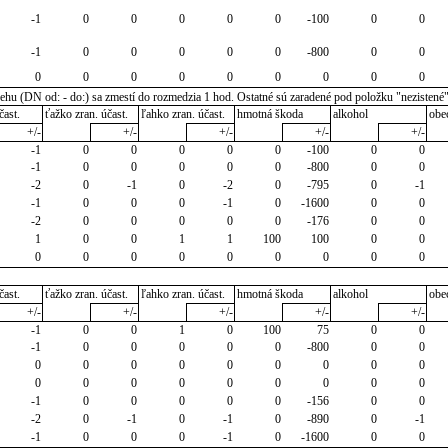
-1
0
0
0
0
0
-100
0
0
-1
0
0
0
0
0
-800
0
0
0
0
0
0
0
0
0
0
0
u (DN od: - do:) sa zmestí do rozmedzia 1 hod. Ostatné sú zaradené pod položku "nezistené
čast.
ťažko zran. účast.
ľahko zran. účast.
hmotná škoda
alkohol
obe
+/-
+/-
+/-
+/-
+/-
-1
0
0
0
0
0
-100
0
0
-1
0
0
0
0
0
-800
0
0
-2
0
-1
0
-2
0
-795
0
-1
-1
0
0
0
-1
0
-1600
0
0
-2
0
0
0
0
0
-176
0
0
1
0
0
1
1
100
100
0
0
0
0
0
0
0
0
0
0
0
čast.
ťažko zran. účast.
ľahko zran. účast.
hmotná škoda
alkohol
obe
+/-
+/-
+/-
+/-
+/-
-1
0
0
1
0
100
75
0
0
-1
0
0
0
0
0
-800
0
0
0
0
0
0
0
0
0
0
0
0
0
0
0
0
0
0
0
0
-1
0
0
0
0
0
-156
0
0
-2
0
-1
0
-1
0
-890
0
-1
-1
0
0
0
-1
0
-1600
0
0