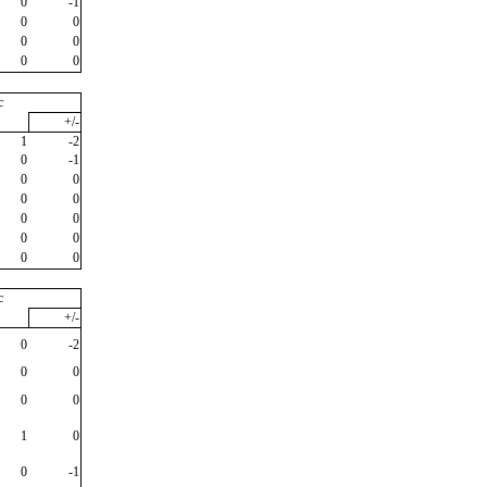
0
-1
0
0
0
0
0
0
c
+/-
1
-2
0
-1
0
0
0
0
0
0
0
0
0
0
c
+/-
0
-2
0
0
0
0
1
0
0
-1