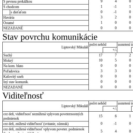
9
4
0
S pevnou prekážkou
1
-1
1
S chodcom
0
-1
0
s dieťaťom
3
2
0
Havária
1
0
0
Ostatné
0
0
0
NEZADANÉ
Stav povrchu komunikácie
počet nehôd
usmrtení ú
Liptovský Mikuláš
+/-
Suchý
17
7
2
10
5
0
Mokrý
0
0
0
Na kom. blato
3
3
0
Poľadovica
0
0
0
Kašovitý sneh
0
0
0
Iný stav komunik.
0
0
0
NEZADANÉ
Viditeľnosť
počet nehôd
usmrtení ú
Liptovský Mikuláš
+/-
cez deň, viditeľnosť neznížená vplyvom poveternostných
15
6
1
podmienok
0
-1
0
cez deň, znížená viditeľnosť (svitanie, súmrak)
cez deň, znížená viditeľnosť vplyvom poveter. podmienok
5
4
0