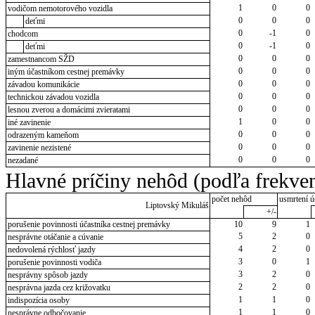
1
0
0
vodičom nemotorového vozidla
0
0
0
deťmi
0
-1
0
chodcom
0
-1
0
deťmi
0
0
0
zamestnancom SŽD
0
0
0
iným účastníkom cestnej premávky
0
0
0
závadou komunikácie
0
0
0
technickou závadou vozidla
0
0
0
lesnou zverou a domácimi zvieratami
1
0
0
iné zavinenie
0
0
0
odrazeným kameňom
0
0
0
zavinenie nezistené
0
0
0
nezadané
Hlavné príčiny nehôd (podľa frekven
počet nehôd
usmrtení ú
Liptovský Mikuláš
+/-
porušenie povinnosti účastníka cestnej premávky
10
9
1
5
2
0
nesprávne otáčanie a cúvanie
4
2
0
nedovolená rýchlosť jazdy
3
0
1
porušenie povinnosti vodiča
3
2
0
nesprávny spôsob jazdy
2
2
0
nesprávna jazda cez križovatku
1
1
0
indispozícia osoby
1
1
0
nesprávne odbočovanie