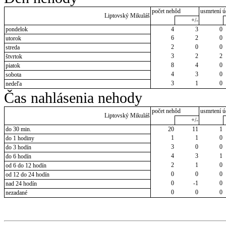
počet nehôd
usmrtení ú
Liptovský Mikuláš
+/-
pondelok
4
3
0
6
2
0
utorok
2
0
0
streda
3
2
2
štvrtok
8
4
0
piatok
4
3
0
sobota
3
1
0
nedeľa
Čas nahlásenia nehody
počet nehôd
usmrtení ú
Liptovský Mikuláš
+/-
do 30 min.
20
11
1
1
1
0
do 1 hodiny
3
0
0
do 3 hodín
4
3
1
do 6 hodín
2
1
0
od 6 do 12 hodín
0
0
0
od 12 do 24 hodín
0
-1
0
nad 24 hodín
0
0
0
nezadané