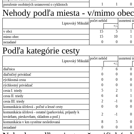
1
1
0
porušenie osobitných ustanovení o cyklistoch
Nehody podľa miesta - v/mimo obec
počet nehôd
usmrtení ú
Liptovský Mikuláš
+/-
v obci
15
5
1
15
10
1
mimo obec
0
0
0
nezadané
Podľa kategórie cesty
počet nehôd
usmrtení ú
Liptovský Mikuláš
+/-
diaľnica
7
6
0
0
0
0
diaľničný privádzač
0
0
0
rýchlostná cesta
0
0
0
rýchlostný privádzač
5
2
1
cesta I. triedy
6
4
1
cesta II. triedy
2
-1
0
cesta III. triedy
0
0
0
komunikácia účelová - poľné a lesné cesty
komunikácia účelová - ostatné (parkoviská, príjazdy k
2
-1
0
továrňam, pieskovňam, skladom a pod.)
8
5
0
komunikácia v km systéme nesledovaná
0
0
0
nezadané