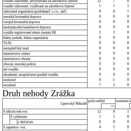
vozidlo súkromné, nevyužívané na zárobkovú činnosť
12
7
0
1
1
1
vozidlo súkromné, využívané na zárobkovú činnosť
8
6
1
súkromná organizácia (podnikateľ, s.r.o., atď)
0
0
0
mestská hromadná doprava
0
0
0
verejná hromadná doprava
0
0
0
medzinárodná kamiónová doprava
2
2
0
vozidlo registrované mimo územia SR
0
0
0
štátny podnik, štátna organizácia
0
0
0
TAXI
0
0
0
zastupiteľský úrad
0
0
0
ministerstvo vnútra
0
0
0
ministerstvo obrany
0
0
0
obecná, mestská polícia
0
0
0
iné vozidlo
0
0
0
ukradnuté, neoprávnene použité vozidlo
0
-1
0
nezistené
7
2
0
nezadané
Druh nehody Zrážka
počet nehôd
usmrtení ú
Liptovský Mikuláš
+/-
S idúcim nek.voz.
12
8
1
1
1
0
S cyklistom
0
0
0
s dieťaťom
4
2
0
S zaparkov. voz.