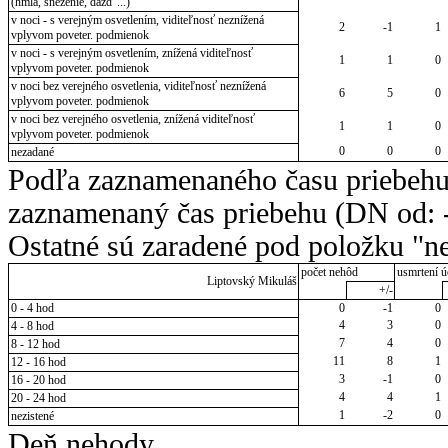
(hmla, sneženie, dážď ...)
v noci - s verejným osvetlením, viditeľnosť neznížená
2
-1
1
vplyvom poveter. podmienok
v noci - s verejným osvetlením, znížená viditeľnosť
1
1
0
vplyvom poveter. podmienok
v noci bez verejného osvetlenia, viditeľnosť neznížená
6
5
0
vplyvom poveter. podmienok
v noci bez verejného osvetlenia, znížená viditeľnosť
1
1
0
vplyvom poveter. podmienok
0
0
0
nezadané
Podľa zaznamenaného času priebehu
zaznamenaný čas priebehu (DN od: -
Ostatné sú zaradené pod položku "ne
počet nehôd
usmrtení ú
Liptovský Mikuláš
+/-
0 - 4 hod
0
-1
0
4
3
0
4 - 8 hod
7
4
0
8 - 12 hod
11
8
1
12 - 16 hod
3
-1
0
16 - 20 hod
4
4
1
20 - 24 hod
1
-2
0
nezistené
Deň nehody