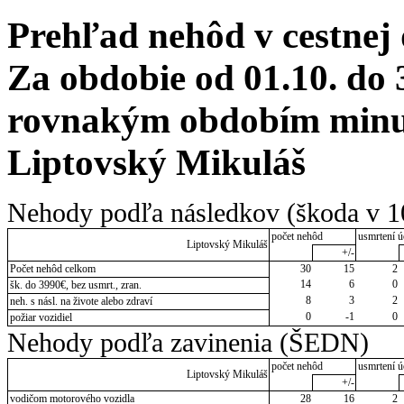
Prehľad nehôd v cestnej
Za obdobie od 01.10. do 
rovnakým obdobím minul
Liptovský Mikuláš
Nehody podľa následkov (škoda v 1
počet nehôd
usmrtení ú
Liptovský Mikuláš
+/-
Počet nehôd celkom
30
15
2
14
6
0
šk. do 3990€, bez usmrt., zran.
8
3
2
neh. s násl. na živote alebo zdraví
0
-1
0
požiar vozidiel
Nehody podľa zavinenia (ŠEDN)
počet nehôd
usmrtení ú
Liptovský Mikuláš
+/-
vodičom motorového vozidla
28
16
2