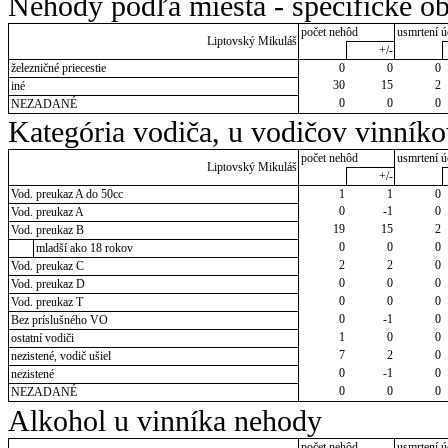
Nehody podľa miesta - špecifické ob
počet nehôd
usmrtení ú
Liptovský Mikuláš
+/-
železničné priecestie
0
0
0
30
15
2
iné
0
0
0
NEZADANÉ
Kategória vodiča, u vodičov vinník
počet nehôd
usmrtení ú
Liptovský Mikuláš
+/-
Vod. preukaz A do 50cc
1
1
0
0
-1
0
Vod. preukaz A
19
15
2
Vod. preukaz B
0
0
0
mladší ako 18 rokov
2
2
0
Vod. preukaz C
0
0
0
Vod. preukaz D
0
0
0
Vod. preukaz T
0
-1
0
Bez príslušného VO
1
0
0
ostatní vodiči
7
2
0
nezistené, vodič ušiel
0
-1
0
nezistené
0
0
0
NEZADANÉ
Alkohol u vinníka nehody
počet nehôd
usmrtení ú