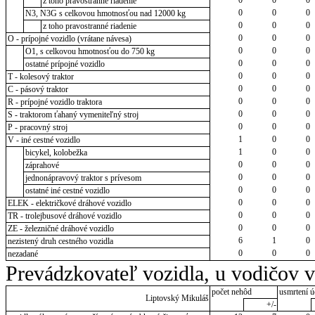
z toho pravostranné riadenie
0
0
0
N3, N3G s celkovou hmotnosťou nad 12000 kg
0
0
0
z toho pravostranné riadenie
0
0
0
O - prípojné vozidlo (vrátane návesa)
0
0
0
O1, s celkovou hmotnosťou do 750 kg
0
0
0
ostatné prípojné vozidlo
0
0
0
T - kolesový traktor
0
0
0
C - pásový traktor
0
0
0
R - prípojné vozidlo traktora
0
0
0
S - traktorom ťahaný vymeniteľný stroj
0
0
0
P - pracovný stroj
1
0
0
V - iné cestné vozidlo
1
0
0
bicykel, kolobežka
0
0
0
záprahové
0
0
0
jednonápravový traktor s prívesom
0
0
0
ostatné iné cestné vozidlo
0
0
0
ELEK - električkové dráhové vozidlo
0
0
0
TR - trolejbusové dráhové vozidlo
0
0
0
ZE - železničné dráhové vozidlo
6
1
0
nezistený druh cestného vozidla
0
0
0
nezadané
Prevádzkovateľ vozidla, u vodičov 
počet nehôd
usmrtení ú
Liptovský Mikuláš
+/-