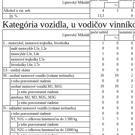
Liptovský Mikuláš
+/-
Alkohol u vin. neh.
4
3
0
13,3
0
tj. %
Kategória vozidla, u vodičov vinník
počet nehôd
usmrtení ú
Liptovský Mikuláš
+/-
L - motocykel, motorová trojkolka, štvorkolka
1
0
0
0
0
0
malé motocykle L1e, L2e
1
0
0
motocykle L3e, L4e
0
0
0
motorové trojkolky L5e
0
0
0
štvorkolky L6e, L7e
0
0
0
LS - snežný skúter
16
10
2
M - osobné motorové vozidlo (vrátane terénneho)
0
0
0
z toho pravostranné riadenie
16
10
2
osobné motorové vozidlá M1, M1G
0
0
0
z toho pravostranné riadenie
0
0
0
autobusy M2, M3, M2G, M3G
0
0
0
z toho pravostranné riadenie
6
6
0
N - nákladné motorové vozidlo (vrátane terénneho)
0
0
0
z toho pravostranné riadenie
5
5
0
N1, N1G s celkovou hmotnosťou do 3 500 kg
0
0
0
z toho pravostranné riadenie
1
1
0
N2, N2G s celkovou hmotnosťou do 12000 kg
0
0
0