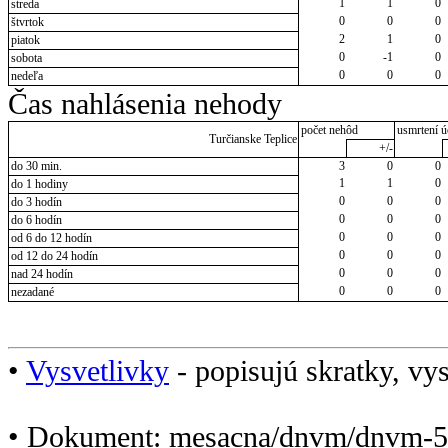
1
1
0
streda
0
0
0
štvrtok
2
1
0
piatok
0
-1
0
sobota
0
0
0
nedeľa
Čas nahlásenia nehody
počet nehôd
usmrtení ú
Turčianske Teplice
+/-
do 30 min.
3
0
0
1
1
0
do 1 hodiny
0
0
0
do 3 hodín
0
0
0
do 6 hodín
0
0
0
od 6 do 12 hodín
0
0
0
od 12 do 24 hodín
0
0
0
nad 24 hodín
0
0
0
nezadané
•
Vysvetlivky
- popisujú skratky, vys
• Dokument: mesacna/dnvm/dnvm-5