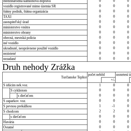
0
0
0
medzinárodná kamiónová doprava
0
0
0
vozidlo registrované mimo územia SR
0
0
0
štátny podnik, štátna organizácia
0
0
0
TAXI
0
0
0
zastupiteľský úrad
0
0
0
ministerstvo vnútra
0
0
0
ministerstvo obrany
0
0
0
obecná, mestská polícia
0
0
0
iné vozidlo
0
0
0
ukradnuté, neoprávnene použité vozidlo
0
0
0
nezistené
0
0
0
nezadané
Druh nehody Zrážka
počet nehôd
usmrtení ú
Turčianske Teplice
+/-
S idúcim nek.voz.
1
0
0
0
0
0
S cyklistom
0
0
0
s dieťaťom
0
0
0
S zaparkov. voz.
1
-1
0
S pevnou prekážkou
2
2
0
S chodcom
0
0
0
s dieťaťom
0
0
0
Havária
0
0
0
Ostatné