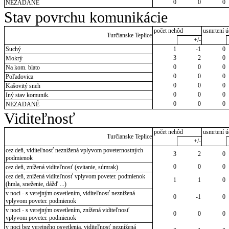
0
0
0
NEZADANÉ
Stav povrchu komunikácie
počet nehôd
usmrtení ú
Turčianske Teplice
+/-
Suchý
1
-1
0
3
2
0
Mokrý
0
0
0
Na kom. blato
0
0
0
Poľadovica
0
0
0
Kašovitý sneh
0
0
0
Iný stav komunik.
0
0
0
NEZADANÉ
Viditeľnosť
počet nehôd
usmrtení ú
Turčianske Teplice
+/-
cez deň, viditeľnosť neznížená vplyvom poveternostných
3
2
0
podmienok
0
0
0
cez deň, znížená viditeľnosť (svitanie, súmrak)
cez deň, znížená viditeľnosť vplyvom poveter. podmienok
1
1
0
(hmla, sneženie, dážď ...)
v noci - s verejným osvetlením, viditeľnosť neznížená
0
-1
0
vplyvom poveter. podmienok
v noci - s verejným osvetlením, znížená viditeľnosť
0
0
0
vplyvom poveter. podmienok
v noci bez verejného osvetlenia, viditeľnosť neznížená