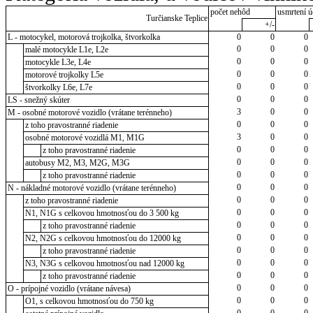
počet nehôd
usmrtení ú
Turčianske Teplice
+/-
L - motocykel, motorová trojkolka, štvorkolka
0
0
0
0
0
0
malé motocykle L1e, L2e
0
0
0
motocykle L3e, L4e
0
0
0
motorové trojkolky L5e
0
0
0
štvorkolky L6e, L7e
0
0
0
LS - snežný skúter
3
0
0
M - osobné motorové vozidlo (vrátane terénneho)
0
0
0
z toho pravostranné riadenie
3
0
0
osobné motorové vozidlá M1, M1G
0
0
0
z toho pravostranné riadenie
0
0
0
autobusy M2, M3, M2G, M3G
0
0
0
z toho pravostranné riadenie
0
0
0
N - nákladné motorové vozidlo (vrátane terénneho)
0
0
0
z toho pravostranné riadenie
0
0
0
N1, N1G s celkovou hmotnosťou do 3 500 kg
0
0
0
z toho pravostranné riadenie
0
0
0
N2, N2G s celkovou hmotnosťou do 12000 kg
0
0
0
z toho pravostranné riadenie
0
0
0
N3, N3G s celkovou hmotnosťou nad 12000 kg
0
0
0
z toho pravostranné riadenie
0
0
0
O - prípojné vozidlo (vrátane návesa)
0
0
0
O1, s celkovou hmotnosťou do 750 kg
0
0
0