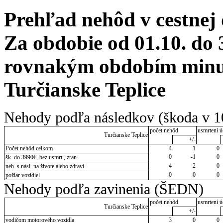
Prehľad nehôd v cestnej
Za obdobie od 01.10. do 
rovnakým obdobím minul
Turčianske Teplice
Nehody podľa následkov (škoda v 1
počet nehôd
usmrtení ú
Turčianske Teplice
+/-
Počet nehôd celkom
4
1
0
0
-1
0
šk. do 3990€, bez usmrt., zran.
4
2
0
neh. s násl. na živote alebo zdraví
0
0
0
požiar vozidiel
Nehody podľa zavinenia (ŠEDN)
počet nehôd
usmrtení ú
Turčianske Teplice
+/-
vodičom motorového vozidla
3
0
0