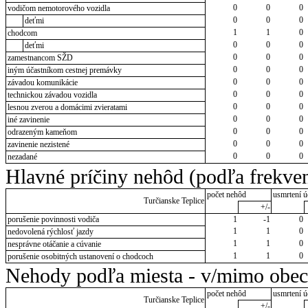
0
0
0
vodičom nemotorového vozidla
0
0
0
deťmi
1
1
0
chodcom
0
0
0
deťmi
0
0
0
zamestnancom SŽD
0
0
0
iným účastníkom cestnej premávky
0
0
0
závadou komunikácie
0
0
0
technickou závadou vozidla
0
0
0
lesnou zverou a domácimi zvieratami
0
0
0
iné zavinenie
0
0
0
odrazeným kameňom
0
0
0
zavinenie nezistené
0
0
0
nezadané
Hlavné príčiny nehôd (podľa frekven
počet nehôd
usmrtení ú
Turčianske Teplice
+/-
porušenie povinnosti vodiča
1
-1
0
1
1
0
nedovolená rýchlosť jazdy
1
1
0
nesprávne otáčanie a cúvanie
1
1
0
porušenie osobitných ustanovení o chodcoch
Nehody podľa miesta - v/mimo obec
počet nehôd
usmrtení ú
Turčianske Teplice
+/-