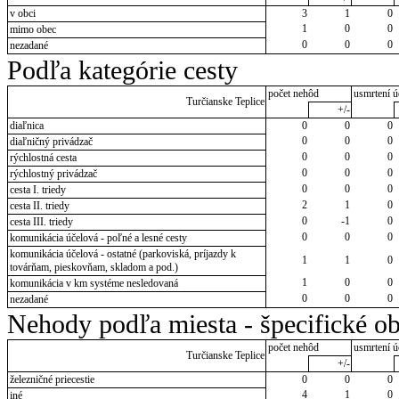
v obci
3
1
0
1
0
0
mimo obec
0
0
0
nezadané
Podľa kategórie cesty
počet nehôd
usmrtení ú
Turčianske Teplice
+/-
diaľnica
0
0
0
0
0
0
diaľničný privádzač
0
0
0
rýchlostná cesta
0
0
0
rýchlostný privádzač
0
0
0
cesta I. triedy
2
1
0
cesta II. triedy
0
-1
0
cesta III. triedy
0
0
0
komunikácia účelová - poľné a lesné cesty
komunikácia účelová - ostatné (parkoviská, príjazdy k
1
1
0
továrňam, pieskovňam, skladom a pod.)
1
0
0
komunikácia v km systéme nesledovaná
0
0
0
nezadané
Nehody podľa miesta - špecifické ob
počet nehôd
usmrtení ú
Turčianske Teplice
+/-
železničné priecestie
0
0
0
4
1
0
iné