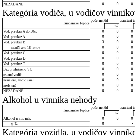
0
0
0
NEZADANÉ
Kategória vodiča, u vodičov vinník
počet nehôd
usmrtení ú
Turčianske Teplice
+/-
Vod. preukaz A do 50cc
0
0
0
0
0
0
Vod. preukaz A
3
0
0
Vod. preukaz B
0
0
0
mladší ako 18 rokov
0
0
0
Vod. preukaz C
0
0
0
Vod. preukaz D
0
0
0
Vod. preukaz T
0
0
0
Bez príslušného VO
0
0
0
ostatní vodiči
0
0
0
nezistené, vodič ušiel
0
0
0
nezistené
0
0
0
NEZADANÉ
Alkohol u vinníka nehody
počet nehôd
usmrtení ú
Turčianske Teplice
+/-
Alkohol u vin. neh.
0
0
0
0
•
tj. %
Kategória vozidla, u vodičov vinník