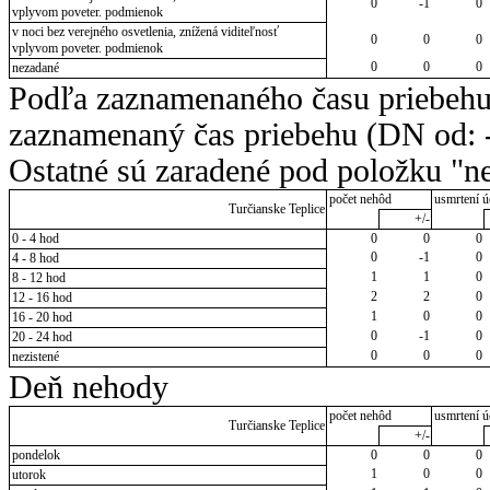
0
-1
0
vplyvom poveter. podmienok
v noci bez verejného osvetlenia, znížená viditeľnosť
0
0
0
vplyvom poveter. podmienok
0
0
0
nezadané
Podľa zaznamenaného času priebehu
zaznamenaný čas priebehu (DN od: -
Ostatné sú zaradené pod položku "ne
počet nehôd
usmrtení ú
Turčianske Teplice
+/-
0 - 4 hod
0
0
0
0
-1
0
4 - 8 hod
1
1
0
8 - 12 hod
2
2
0
12 - 16 hod
1
0
0
16 - 20 hod
0
-1
0
20 - 24 hod
0
0
0
nezistené
Deň nehody
počet nehôd
usmrtení ú
Turčianske Teplice
+/-
pondelok
0
0
0
1
0
0
utorok