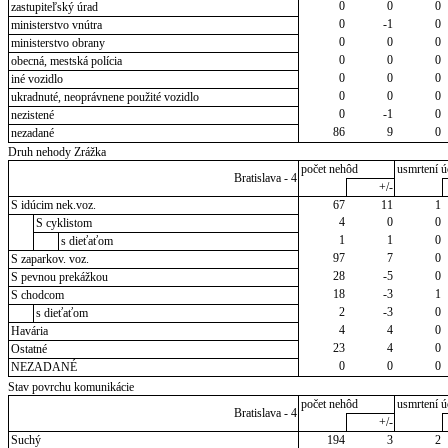
0
0
0
zastupiteľský úrad
0
-1
0
ministerstvo vnútra
0
0
0
ministerstvo obrany
0
0
0
obecná, mestská polícia
0
0
0
iné vozidlo
0
0
0
ukradnuté, neoprávnene použité vozidlo
0
-1
0
nezistené
86
9
0
nezadané
Druh nehody Zrážka
počet nehôd
usmrtení ú
Bratislava - 4
+/-
S idúcim nek.voz.
67
11
1
4
0
0
S cyklistom
1
1
0
s dieťaťom
97
7
0
S zaparkov. voz.
28
-5
0
S pevnou prekážkou
18
-3
1
S chodcom
2
-3
0
s dieťaťom
4
4
0
Havária
23
4
0
Ostatné
0
0
0
NEZADANÉ
Stav povrchu komunikácie
počet nehôd
usmrtení ú
Bratislava - 4
+/-
Suchý
194
3
2