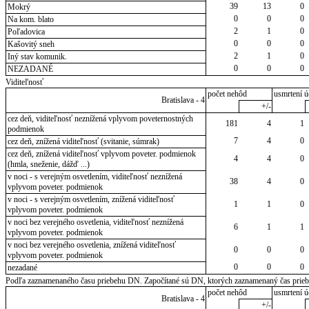
39
13
0
Mokrý
0
0
0
Na kom. blato
2
1
0
Poľadovica
0
0
0
Kašovitý sneh
2
1
0
Iný stav komunik.
0
0
0
NEZADANÉ
Viditeľnosť
počet nehôd
usmrtení ú
Bratislava - 4
+/-
cez deň, viditeľnosť neznížená vplyvom poveternostných
181
4
1
podmienok
7
4
0
cez deň, znížená viditeľnosť (svitanie, súmrak)
cez deň, znížená viditeľnosť vplyvom poveter. podmienok
4
4
0
(hmla, sneženie, dážď ...)
v noci - s verejným osvetlením, viditeľnosť neznížená
38
4
0
vplyvom poveter. podmienok
v noci - s verejným osvetlením, znížená viditeľnosť
1
1
0
vplyvom poveter. podmienok
v noci bez verejného osvetlenia, viditeľnosť neznížená
6
1
1
vplyvom poveter. podmienok
v noci bez verejného osvetlenia, znížená viditeľnosť
0
0
0
vplyvom poveter. podmienok
0
0
0
nezadané
Podľa zaznamenaného času priebehu DN. Započítané sú DN, ktorých zaznamenaný čas priebeh
počet nehôd
usmrtení ú
Bratislava - 4
+/-