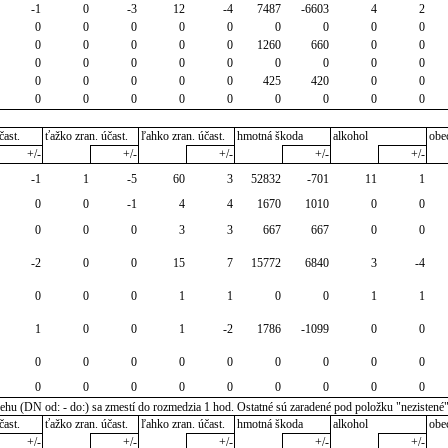
-1
0
-3
12
-4
7487
-6603
4
2
0
0
0
0
0
0
0
0
0
0
0
0
0
0
1260
660
0
0
0
0
0
0
0
0
0
0
0
0
0
0
0
0
425
420
0
0
0
0
0
0
0
0
0
0
0
čast.
ťažko zran. účast.
ľahko zran. účast.
hmotná škoda
alkohol
obe
+/-
+/-
+/-
+/-
+/-
-1
1
-5
60
3
52832
-701
11
1
0
0
-1
4
4
1670
1010
0
0
0
0
0
3
3
667
667
0
0
-2
0
0
15
7
15772
6840
3
-4
0
0
0
1
1
0
0
1
1
1
0
0
1
-2
1786
-1099
0
0
0
0
0
0
0
0
0
0
0
0
0
0
0
0
0
0
0
0
u (DN od: - do:) sa zmestí do rozmedzia 1 hod. Ostatné sú zaradené pod položku "nezistené
čast.
ťažko zran. účast.
ľahko zran. účast.
hmotná škoda
alkohol
obe
+/-
+/-
+/-
+/-
+/-