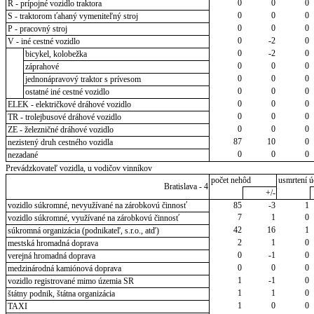
0
0
0
R - prípojné vozidlo traktora
0
0
0
S - traktorom ťahaný vymeniteľný stroj
0
0
0
P - pracovný stroj
0
-2
0
V - iné cestné vozidlo
0
-2
0
bicykel, kolobežka
0
0
0
záprahové
0
0
0
jednonápravový traktor s prívesom
0
0
0
ostatné iné cestné vozidlo
0
0
0
ELEK - električkové dráhové vozidlo
0
0
0
TR - trolejbusové dráhové vozidlo
0
0
0
ZE - železničné dráhové vozidlo
87
10
0
nezistený druh cestného vozidla
0
0
0
nezadané
Prevádzkovateľ vozidla, u vodičov vinníkov
počet nehôd
usmrtení ú
Bratislava - 4
+/-
vozidlo súkromné, nevyužívané na zárobkovú činnosť
85
-3
1
7
1
0
vozidlo súkromné, využívané na zárobkovú činnosť
42
16
1
súkromná organizácia (podnikateľ, s.r.o., atď)
2
1
0
mestská hromadná doprava
0
-1
0
verejná hromadná doprava
0
0
0
medzinárodná kamiónová doprava
1
-1
0
vozidlo registrované mimo územia SR
1
1
0
štátny podnik, štátna organizácia
1
0
0
TAXI