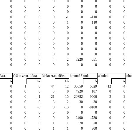
0
0
0
0
0
0
0
0
0
0
0
0
0
0
0
0
0
0
0
0
0
0
0
0
0
0
0
0
0
0
0
-1
0
-110
0
0
0
0
0
0
-1
0
-110
0
0
0
0
0
0
0
0
0
0
0
0
0
0
0
0
0
0
0
0
0
0
0
0
0
0
0
0
0
0
0
0
0
0
0
0
0
0
0
0
0
0
0
0
0
0
0
0
0
0
0
0
0
0
0
0
0
0
0
4
2
7220
651
0
0
0
0
0
0
0
0
0
0
0
čast.
ťažko zran. účast.
ľahko zran. účast.
hmotná škoda
alkohol
obe
+/-
+/-
+/-
+/-
+/-
0
1
0
44
12
36559
5629
12
-4
0
0
0
3
0
4920
187
0
0
0
0
-1
21
15
20782
9506
2
2
0
0
0
3
2
30
30
0
0
0
0
-3
0
-13
0
-8100
0
0
0
0
0
0
0
0
0
0
0
0
0
0
0
0
2400
-730
0
0
0
0
0
1
1
370
370
0
0
0
0
0
1
-1
0
-300
0
0