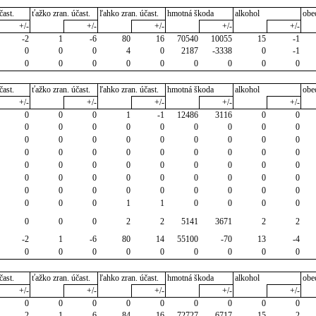
čast.
ťažko zran. účast.
ľahko zran. účast.
hmotná škoda
alkohol
obe
+/-
+/-
+/-
+/-
+/-
-2
1
-6
80
16
70540
10055
15
-1
0
0
0
4
0
2187
-3338
0
-1
0
0
0
0
0
0
0
0
0
čast.
ťažko zran. účast.
ľahko zran. účast.
hmotná škoda
alkohol
obe
+/-
+/-
+/-
+/-
+/-
0
0
0
1
-1
12486
3116
0
0
0
0
0
0
0
0
0
0
0
0
0
0
0
0
0
0
0
0
0
0
0
0
0
0
0
0
0
0
0
0
0
0
0
0
0
0
0
0
0
0
0
0
0
0
0
0
0
0
0
0
0
0
0
0
0
0
0
1
1
0
0
0
0
0
0
0
2
2
5141
3671
2
2
-2
1
-6
80
14
55100
-70
13
-4
0
0
0
0
0
0
0
0
0
čast.
ťažko zran. účast.
ľahko zran. účast.
hmotná škoda
alkohol
obe
+/-
+/-
+/-
+/-
+/-
0
0
0
0
0
0
0
0
0
-2
1
-6
84
16
72727
6717
15
-2