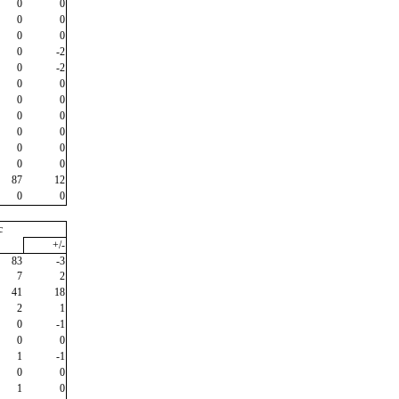
0
0
0
0
0
0
0
-2
0
-2
0
0
0
0
0
0
0
0
0
0
0
0
87
12
0
0
c
+/-
83
-3
7
2
41
18
2
1
0
-1
0
0
1
-1
0
0
1
0