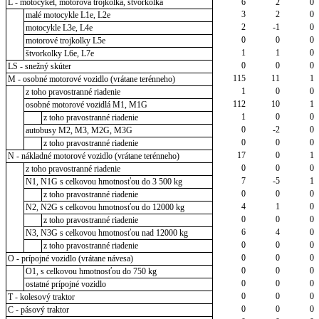
L - motocykel, motorová trojkolka, štvorkolka
6
2
0
3
2
0
malé motocykle L1e, L2e
2
-1
0
motocykle L3e, L4e
0
0
0
motorové trojkolky L5e
1
1
0
štvorkolky L6e, L7e
0
0
0
LS - snežný skúter
115
11
1
M - osobné motorové vozidlo (vrátane terénneho)
1
0
0
z toho pravostranné riadenie
112
10
1
osobné motorové vozidlá M1, M1G
1
0
0
z toho pravostranné riadenie
0
-2
0
autobusy M2, M3, M2G, M3G
0
0
0
z toho pravostranné riadenie
17
0
1
N - nákladné motorové vozidlo (vrátane terénneho)
0
0
0
z toho pravostranné riadenie
7
-5
1
N1, N1G s celkovou hmotnosťou do 3 500 kg
0
0
0
z toho pravostranné riadenie
4
1
0
N2, N2G s celkovou hmotnosťou do 12000 kg
0
0
0
z toho pravostranné riadenie
6
4
0
N3, N3G s celkovou hmotnosťou nad 12000 kg
0
0
0
z toho pravostranné riadenie
0
0
0
O - prípojné vozidlo (vrátane návesa)
0
0
0
O1, s celkovou hmotnosťou do 750 kg
0
0
0
ostatné prípojné vozidlo
0
0
0
T - kolesový traktor
0
0
0
C - pásový traktor