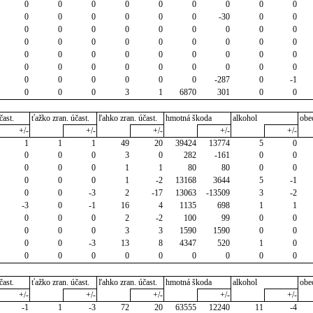
0
0
0
0
0
0
0
0
0
0
0
0
0
0
0
-30
0
0
0
0
0
0
0
0
0
0
0
0
0
0
0
0
0
0
0
0
0
0
0
0
0
0
0
0
0
0
0
0
0
0
0
0
0
0
0
0
0
0
0
0
-287
0
-1
0
0
0
3
1
6870
301
0
0
čast.
ťažko zran. účast.
ľahko zran. účast.
hmotná škoda
alkohol
obe
+/-
+/-
+/-
+/-
+/-
1
1
1
49
20
39424
13774
5
0
0
0
0
3
0
282
-161
0
0
0
0
0
1
1
80
80
0
0
0
0
0
1
-2
13168
3644
5
-1
0
0
-3
2
-17
13063
-13509
3
-2
-3
0
-1
16
4
1135
698
1
1
0
0
0
2
-2
100
99
0
0
0
0
0
3
3
1590
1590
0
0
0
0
-3
13
8
4347
520
1
0
0
0
0
0
0
0
0
0
0
čast.
ťažko zran. účast.
ľahko zran. účast.
hmotná škoda
alkohol
obe
+/-
+/-
+/-
+/-
+/-
-1
1
-3
72
20
63555
12240
11
-4