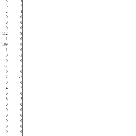
5
1
3
2
2
-1
0
0
0
0
0
0
112
9
1
0
109
8
1
0
0
-2
0
0
17
5
0
0
7
-2
0
0
4
2
0
0
6
5
0
0
0
0
0
0
0
0
0
0
0
0