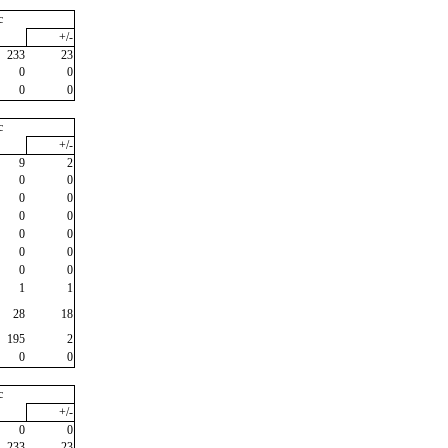
c
+/-
233
23
0
0
0
0
c
+/-
9
2
0
0
0
0
0
0
0
0
0
0
0
0
1
1
28
18
195
2
0
0
c
+/-
0
0
233
23