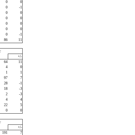
0
0
0
-1
0
0
0
0
0
0
0
0
0
-1
86
11
c
+/-
64
11
4
0
1
1
97
7
28
-1
18
-3
2
-3
4
4
22
5
0
0
c
+/-
191
7