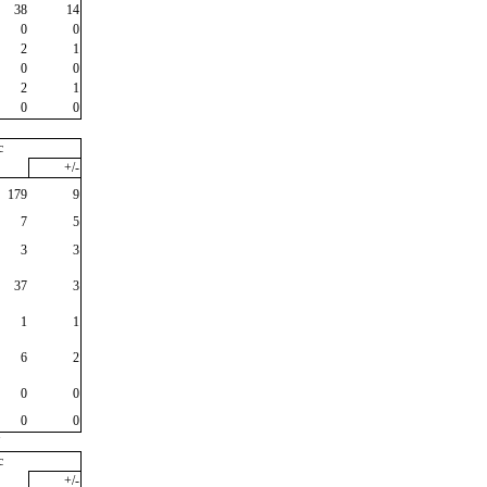
38
14
0
0
2
1
0
0
2
1
0
0
c
+/-
179
9
7
5
3
3
37
3
1
1
6
2
0
0
0
0
"
c
+/-