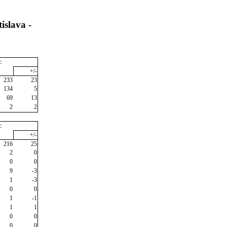
islava -
c
+/-
233
23
134
5
69
13
2
2
c
+/-
216
25
2
0
0
0
9
-3
1
-3
0
0
1
-1
1
1
0
0
0
0