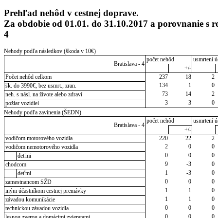
Prehľad nehôd v cestnej doprave.
Za obdobie od 01.01. do 31.10.2017 a porovnanie s 
4
Nehody podľa následkov (škoda v 10€)
počet nehôd
usmrtení ú
Bratislava - 4
+/-
Počet nehôd celkom
237
18
2
134
1
0
šk. do 3990€, bez usmrt., zran.
73
14
2
neh. s násl. na živote alebo zdraví
3
3
0
požiar vozidiel
Nehody podľa zavinenia (ŠEDN)
počet nehôd
usmrtení ú
Bratislava - 4
+/-
vodičom motorového vozidla
220
22
2
2
0
0
vodičom nemotorového vozidla
0
0
0
deťmi
9
-3
0
chodcom
1
-3
0
deťmi
0
0
0
zamestnancom SŽD
1
-1
0
iným účastníkom cestnej premávky
1
1
0
závadou komunikácie
0
0
0
technickou závadou vozidla
0
0
0
lesnou zverou a domácimi zvieratami