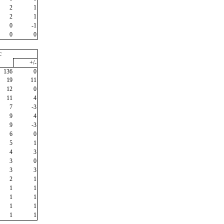
2
1
2
1
0
-1
0
0
c
+/-
136
0
19
11
12
0
11
4
7
-3
9
4
9
-3
6
0
5
1
4
3
3
0
3
3
2
1
1
1
1
1
1
1
1
1