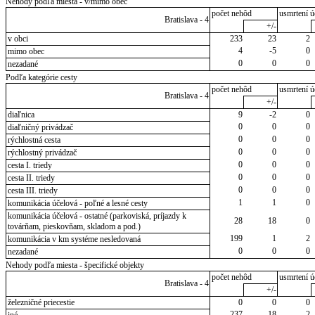
Nehody podľa miesta - v/mimo obec
počet nehôd
usmrtení ú
Bratislava - 4
+/-
v obci
233
23
2
4
-5
0
mimo obec
0
0
0
nezadané
Podľa kategórie cesty
počet nehôd
usmrtení ú
Bratislava - 4
+/-
diaľnica
9
-2
0
0
0
0
diaľničný privádzač
0
0
0
rýchlostná cesta
0
0
0
rýchlostný privádzač
0
0
0
cesta I. triedy
0
0
0
cesta II. triedy
0
0
0
cesta III. triedy
1
1
0
komunikácia účelová - poľné a lesné cesty
komunikácia účelová - ostatné (parkoviská, príjazdy k
28
18
0
továrňam, pieskovňam, skladom a pod.)
199
1
2
komunikácia v km systéme nesledovaná
0
0
0
nezadané
Nehody podľa miesta - špecifické objekty
počet nehôd
usmrtení ú
Bratislava - 4
+/-
železničné priecestie
0
0
0
237
18
2