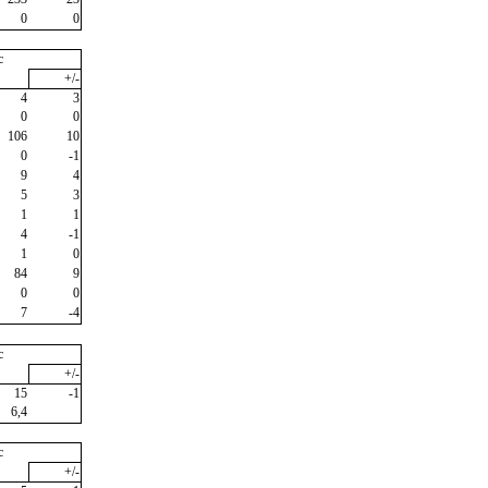
0
0
c
+/-
4
3
0
0
106
10
0
-1
9
4
5
3
1
1
4
-1
1
0
84
9
0
0
7
-4
c
+/-
15
-1
6,4
c
+/-