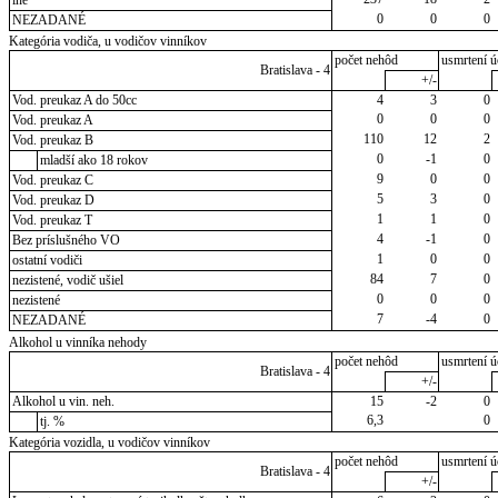
iné
0
0
0
NEZADANÉ
Kategória vodiča, u vodičov vinníkov
počet nehôd
usmrtení ú
Bratislava - 4
+/-
Vod. preukaz A do 50cc
4
3
0
0
0
0
Vod. preukaz A
110
12
2
Vod. preukaz B
0
-1
0
mladší ako 18 rokov
9
0
0
Vod. preukaz C
5
3
0
Vod. preukaz D
1
1
0
Vod. preukaz T
4
-1
0
Bez príslušného VO
1
0
0
ostatní vodiči
84
7
0
nezistené, vodič ušiel
0
0
0
nezistené
7
-4
0
NEZADANÉ
Alkohol u vinníka nehody
počet nehôd
usmrtení ú
Bratislava - 4
+/-
Alkohol u vin. neh.
15
-2
0
6,3
0
tj. %
Kategória vozidla, u vodičov vinníkov
počet nehôd
usmrtení ú
Bratislava - 4
+/-