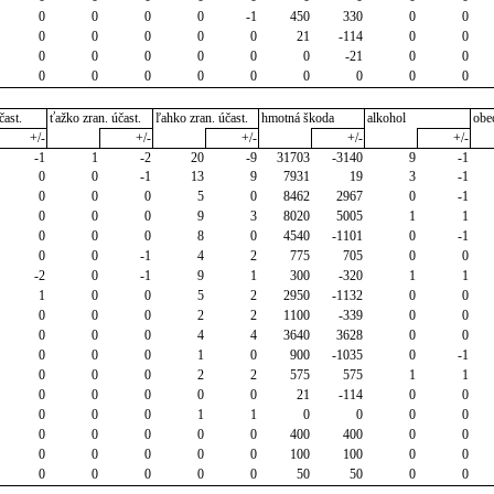
0
0
0
0
-1
450
330
0
0
0
0
0
0
0
21
-114
0
0
0
0
0
0
0
0
-21
0
0
0
0
0
0
0
0
0
0
0
čast.
ťažko zran. účast.
ľahko zran. účast.
hmotná škoda
alkohol
obe
+/-
+/-
+/-
+/-
+/-
-1
1
-2
20
-9
31703
-3140
9
-1
0
0
-1
13
9
7931
19
3
-1
0
0
0
5
0
8462
2967
0
-1
0
0
0
9
3
8020
5005
1
1
0
0
0
8
0
4540
-1101
0
-1
0
0
-1
4
2
775
705
0
0
-2
0
-1
9
1
300
-320
1
1
1
0
0
5
2
2950
-1132
0
0
0
0
0
2
2
1100
-339
0
0
0
0
0
4
4
3640
3628
0
0
0
0
0
1
0
900
-1035
0
-1
0
0
0
2
2
575
575
1
1
0
0
0
0
0
21
-114
0
0
0
0
0
1
1
0
0
0
0
0
0
0
0
0
400
400
0
0
0
0
0
0
0
100
100
0
0
0
0
0
0
0
50
50
0
0