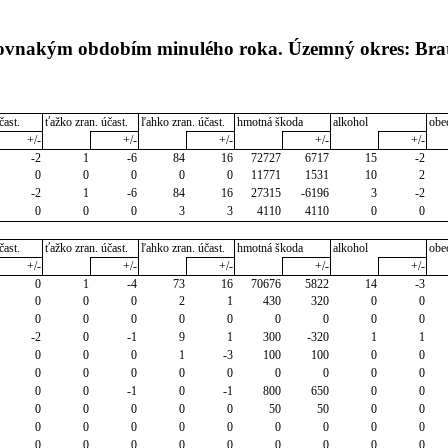
rovnakým obdobím minulého roka. Územný okres: Brat
čast.
ťažko zran. účast.
ľahko zran. účast.
hmotná škoda
alkohol
obe
+/-
+/-
+/-
+/-
+/-
-2
1
-6
84
16
72727
6717
15
-2
0
0
0
0
0
11771
1531
10
2
-2
1
-6
84
16
27315
-6196
3
-2
0
0
0
3
3
4110
4110
0
0
čast.
ťažko zran. účast.
ľahko zran. účast.
hmotná škoda
alkohol
obe
+/-
+/-
+/-
+/-
+/-
0
1
-4
73
16
70676
5822
14
-3
0
0
0
2
1
430
320
0
0
0
0
0
0
0
0
0
0
0
-2
0
-1
9
1
300
-320
1
1
0
0
0
1
-3
100
100
0
0
0
0
0
0
0
0
0
0
0
0
0
-1
0
-1
800
650
0
0
0
0
0
0
0
50
50
0
0
0
0
0
0
0
0
0
0
0
0
0
0
0
0
0
0
0
0