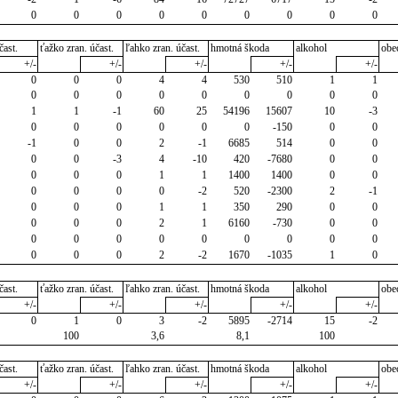
0
0
0
0
0
0
0
0
0
čast.
ťažko zran. účast.
ľahko zran. účast.
hmotná škoda
alkohol
obe
+/-
+/-
+/-
+/-
+/-
0
0
0
4
4
530
510
1
1
0
0
0
0
0
0
0
0
0
1
1
-1
60
25
54196
15607
10
-3
0
0
0
0
0
0
-150
0
0
-1
0
0
2
-1
6685
514
0
0
0
0
-3
4
-10
420
-7680
0
0
0
0
0
1
1
1400
1400
0
0
0
0
0
0
-2
520
-2300
2
-1
0
0
0
1
1
350
290
0
0
0
0
0
2
1
6160
-730
0
0
0
0
0
0
0
0
0
0
0
0
0
0
2
-2
1670
-1035
1
0
čast.
ťažko zran. účast.
ľahko zran. účast.
hmotná škoda
alkohol
obe
+/-
+/-
+/-
+/-
+/-
0
1
0
3
-2
5895
-2714
15
-2
100
3,6
8,1
100
čast.
ťažko zran. účast.
ľahko zran. účast.
hmotná škoda
alkohol
obe
+/-
+/-
+/-
+/-
+/-