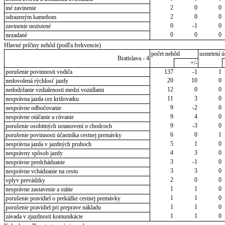
2
0
0
iné zavinenie
2
0
0
odrazeným kameňom
0
-1
0
zavinenie nezistené
0
0
0
nezadané
Hlavné príčiny nehôd (podľa frekvencie)
počet nehôd
usmrtení ú
Bratislava - 4
+/-
porušenie povinnosti vodiča
137
-1
1
20
10
0
nedovolená rýchlosť jazdy
12
0
0
nedodržanie vzdialenosti medzi vozidlami
11
3
0
nesprávna jazda cez križovatku
9
-2
0
nesprávne odbočovanie
9
4
0
nesprávne otáčanie a cúvanie
9
-3
0
porušenie osobitných ustanovení o chodcoch
6
0
1
porušenie povinnosti účastníka cestnej premávky
5
1
0
nesprávna jazda v jazdných pruhoch
4
3
0
nesprávny spôsob jazdy
3
-1
0
nesprávne predchádzanie
3
3
0
nesprávne vchádzanie na cestu
2
0
0
vplyv prevádzky
1
1
0
nesprávne zastavenie a státie
1
1
0
porušenie pravidiel o prekážke cestnej premávky
1
1
0
porušenie pravidiel pri preprave nákladu
1
1
0
závada v zjazdnosti komunikácie