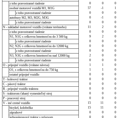
0
0
0
z toho pravostranné riadenie
57
-1
1
osobné motorové vozidlá M1, M1G
0
0
0
z toho pravostranné riadenie
0
-1
0
autobusy M2, M3, M2G, M3G
0
0
0
z toho pravostranné riadenie
11
2
0
N - nákladné motorové vozidlo (vrátane terénneho)
0
0
0
z toho pravostranné riadenie
9
2
0
N1, N1G s celkovou hmotnosťou do 3 500 kg
0
0
0
z toho pravostranné riadenie
0
0
0
N2, N2G s celkovou hmotnosťou do 12000 kg
0
0
0
z toho pravostranné riadenie
2
0
0
N3, N3G s celkovou hmotnosťou nad 12000 kg
0
0
0
z toho pravostranné riadenie
1
1
0
O - prípojné vozidlo (vrátane návesa)
1
1
0
O1, s celkovou hmotnosťou do 750 kg
0
0
0
ostatné prípojné vozidlo
0
0
0
T - kolesový traktor
0
0
0
C - pásový traktor
0
0
0
R - prípojné vozidlo traktora
0
0
0
S - traktorom ťahaný vymeniteľný stroj
0
0
0
P - pracovný stroj
15
11
0
V - iné cestné vozidlo
15
11
0
bicykel, kolobežka
0
0
0
záprahové
0
0
0
jednonápravový traktor s prívesom