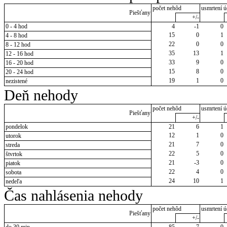
počet nehôd
usmrtení ú
Piešťany
+/-
0 - 4 hod
4
-1
0
15
0
1
4 - 8 hod
22
0
0
8 - 12 hod
35
13
1
12 - 16 hod
33
9
0
16 - 20 hod
15
8
0
20 - 24 hod
19
1
0
nezistené
Deň nehody
počet nehôd
usmrtení ú
Piešťany
+/-
pondelok
21
6
1
12
1
0
utorok
21
7
0
streda
22
5
0
štvrtok
21
-3
0
piatok
22
4
0
sobota
24
10
1
nedeľa
Čas nahlásenia nehody
počet nehôd
usmrtení ú
Piešťany
+/-