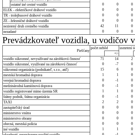
0
0
0
ostatné iné cestné vozidlo
0
0
0
ELEK - električkové dráhové vozidlo
0
0
0
TR - trolejbusové dráhové vozidlo
0
0
0
ZE - železničné dráhové vozidlo
42
11
0
nezistený druh cestného vozidla
0
0
0
nezadané
Prevádzkovateľ vozidla, u vodičov 
počet nehôd
usmrtení ú
Piešťany
+/-
vozidlo súkromné, nevyužívané na zárobkovú činnosť
71
14
2
0
-7
0
vozidlo súkromné, využívané na zárobkovú činnosť
15
6
0
súkromná organizácia (podnikateľ, s.r.o., atď)
1
1
0
mestská hromadná doprava
0
-1
0
verejná hromadná doprava
0
-1
0
medzinárodná kamiónová doprava
1
1
0
vozidlo registrované mimo územia SR
0
-1
0
štátny podnik, štátna organizácia
2
2
0
TAXI
0
0
0
zastupiteľský úrad
0
0
0
ministerstvo vnútra
0
0
0
ministerstvo obrany
0
0
0
obecná, mestská polícia
1
1
0
iné vozidlo
0
-1
0
ukradnuté, neoprávnene použité vozidlo