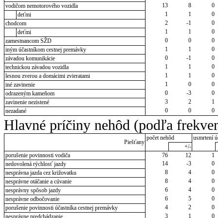
13
8
0
vodičom nemotorového vozidla
1
1
0
deťmi
2
-1
0
chodcom
1
1
0
deťmi
0
0
0
zamestnancom SŽD
1
1
0
iným účastníkom cestnej premávky
0
-1
0
závadou komunikácie
1
1
0
technickou závadou vozidla
1
1
0
lesnou zverou a domácimi zvieratami
1
0
0
iné zavinenie
0
-3
0
odrazeným kameňom
3
2
1
zavinenie nezistené
0
0
0
nezadané
Hlavné príčiny nehôd (podľa frekven
počet nehôd
usmrtení ú
Piešťany
+/-
porušenie povinnosti vodiča
76
12
1
14
-3
0
nedovolená rýchlosť jazdy
8
4
0
nesprávna jazda cez križovatku
8
4
0
nesprávne otáčanie a cúvanie
6
4
0
nesprávny spôsob jazdy
6
5
0
nesprávne odbočovanie
4
2
0
porušenie povinnosti účastníka cestnej premávky
3
1
0
nesprávne predchádzanie