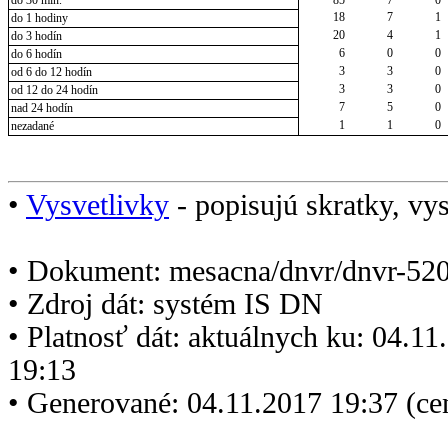
do 30 min.
85
7
0
18
7
1
do 1 hodiny
20
4
1
do 3 hodín
6
0
0
do 6 hodín
3
3
0
od 6 do 12 hodín
3
3
0
od 12 do 24 hodín
7
5
0
nad 24 hodín
1
1
0
nezadané
•
Vysvetlivky
- popisujú skratky, vys
• Dokument: mesacna/dnvr/dnvr-520
• Zdroj dát: systém IS DN
• Platnosť dát: aktuálnych ku: 04.1
19:13
• Generované: 04.11.2017 19:37 (ce