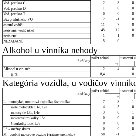
2
-3
0
Vod. preukaz C
1
0
0
Vod. preukaz D
0
0
0
Vod. preukaz T
2
-1
0
Bez príslušného VO
11
7
0
ostatní vodiči
45
12
0
nezistené, vodič ušiel
1
-1
0
nezistené
5
0
1
NEZADANÉ
Alkohol u vinníka nehody
počet nehôd
usmrtení ú
Piešťany
+/-
Alkohol u vin. neh.
12
4
0
8,4
0
tj. %
Kategória vozidla, u vodičov vinník
počet nehôd
usmrtení ú
Piešťany
+/-
L - motocykel, motorová trojkolka, štvorkolka
7
3
1
4
3
0
malé motocykle L1e, L2e
3
0
1
motocykle L3e, L4e
0
0
0
motorové trojkolky L5e
0
0
0
štvorkolky L6e, L7e
0
0
0
LS - snežný skúter
58
-1
1
M - osobné motorové vozidlo (vrátane terénneho)