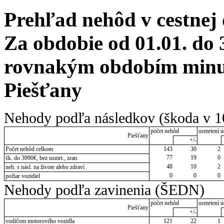
Prehľad nehôd v cestnej
Za obdobie od 01.01. do 
rovnakým obdobím minul
Piešťany
Nehody podľa následkov (škoda v 1
počet nehôd
usmrtení ú
Piešťany
+/-
Počet nehôd celkom
143
30
2
77
19
0
šk. do 3990€, bez usmrt., zran.
48
10
2
neh. s násl. na živote alebo zdraví
0
0
0
požiar vozidiel
Nehody podľa zavinenia (ŠEDN)
počet nehôd
usmrtení ú
Piešťany
+/-
vodičom motorového vozidla
121
22
1