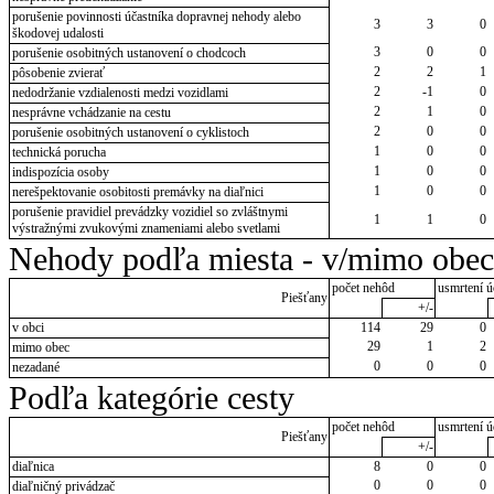
porušenie povinnosti účastníka dopravnej nehody alebo
3
3
0
škodovej udalosti
3
0
0
porušenie osobitných ustanovení o chodcoch
2
2
1
pôsobenie zvierať
2
-1
0
nedodržanie vzdialenosti medzi vozidlami
2
1
0
nesprávne vchádzanie na cestu
2
0
0
porušenie osobitných ustanovení o cyklistoch
1
0
0
technická porucha
1
0
0
indispozícia osoby
1
0
0
nerešpektovanie osobitosti premávky na diaľnici
porušenie pravidiel prevádzky vozidiel so zvláštnymi
1
1
0
výstražnými zvukovými znameniami alebo svetlami
Nehody podľa miesta - v/mimo obec
počet nehôd
usmrtení ú
Piešťany
+/-
v obci
114
29
0
29
1
2
mimo obec
0
0
0
nezadané
Podľa kategórie cesty
počet nehôd
usmrtení ú
Piešťany
+/-
diaľnica
8
0
0
0
0
0
diaľničný privádzač