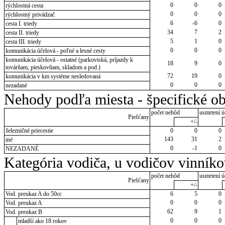
0
0
0
rýchlostná cesta
0
0
0
rýchlostný privádzač
6
-6
0
cesta I. triedy
34
7
2
cesta II. triedy
5
1
0
cesta III. triedy
0
0
0
komunikácia účelová - poľné a lesné cesty
komunikácia účelová - ostatné (parkoviská, príjazdy k
18
9
0
továrňam, pieskovňam, skladom a pod.)
72
19
0
komunikácia v km systéme nesledovaná
0
0
0
nezadané
Nehody podľa miesta - špecifické ob
počet nehôd
usmrtení ú
Piešťany
+/-
železničné priecestie
0
0
0
143
31
2
iné
0
-1
0
NEZADANÉ
Kategória vodiča, u vodičov vinník
počet nehôd
usmrtení ú
Piešťany
+/-
Vod. preukaz A do 50cc
6
5
0
0
0
0
Vod. preukaz A
62
9
1
Vod. preukaz B
0
0
0
mladší ako 18 rokov