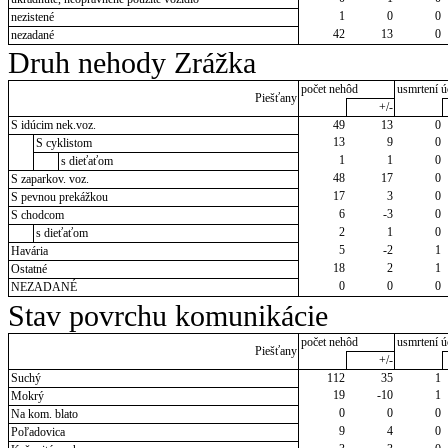
1
0
0
nezistené
42
13
0
nezadané
Druh nehody Zrážka
počet nehôd
usmrtení ú
Piešťany
+/-
S idúcim nek.voz.
49
13
0
13
9
0
S cyklistom
1
1
0
s dieťaťom
48
17
0
S zaparkov. voz.
17
3
0
S pevnou prekážkou
6
-3
0
S chodcom
2
1
0
s dieťaťom
5
-2
1
Havária
18
2
1
Ostatné
0
0
0
NEZADANÉ
Stav povrchu komunikácie
počet nehôd
usmrtení ú
Piešťany
+/-
Suchý
112
35
1
19
-10
1
Mokrý
0
0
0
Na kom. blato
9
4
0
Poľadovica