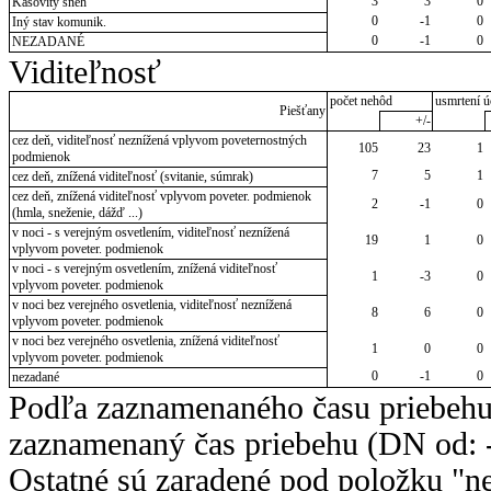
3
3
0
Kašovitý sneh
0
-1
0
Iný stav komunik.
0
-1
0
NEZADANÉ
Viditeľnosť
počet nehôd
usmrtení ú
Piešťany
+/-
cez deň, viditeľnosť neznížená vplyvom poveternostných
105
23
1
podmienok
7
5
1
cez deň, znížená viditeľnosť (svitanie, súmrak)
cez deň, znížená viditeľnosť vplyvom poveter. podmienok
2
-1
0
(hmla, sneženie, dážď ...)
v noci - s verejným osvetlením, viditeľnosť neznížená
19
1
0
vplyvom poveter. podmienok
v noci - s verejným osvetlením, znížená viditeľnosť
1
-3
0
vplyvom poveter. podmienok
v noci bez verejného osvetlenia, viditeľnosť neznížená
8
6
0
vplyvom poveter. podmienok
v noci bez verejného osvetlenia, znížená viditeľnosť
1
0
0
vplyvom poveter. podmienok
0
-1
0
nezadané
Podľa zaznamenaného času priebehu
zaznamenaný čas priebehu (DN od: -
Ostatné sú zaradené pod položku "ne