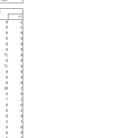
c
+/-
0
-1
0
-1
0
0
0
0
0
0
0
0
71
6
0
0
71
6
0
0
0
0
0
0
10
2
0
0
7
2
0
0
0
-1
0
0
3
1
0
0
0
0