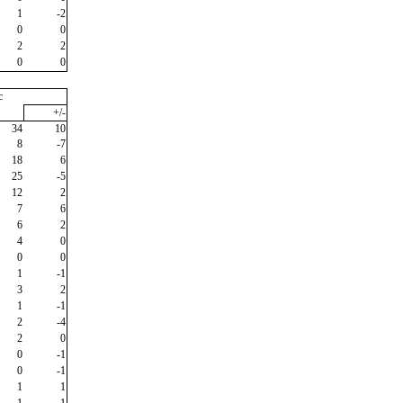
1
-2
0
0
2
2
0
0
c
+/-
34
10
8
-7
18
6
25
-5
12
2
7
6
6
2
4
0
0
0
1
-1
3
2
1
-1
2
-4
2
0
0
-1
0
-1
1
1
1
1