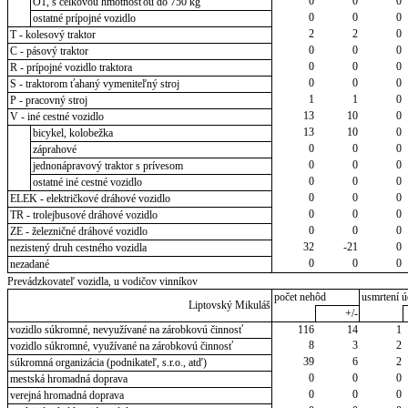
0
0
0
O1, s celkovou hmotnosťou do 750 kg
0
0
0
ostatné prípojné vozidlo
2
2
0
T - kolesový traktor
0
0
0
C - pásový traktor
0
0
0
R - prípojné vozidlo traktora
0
0
0
S - traktorom ťahaný vymeniteľný stroj
1
1
0
P - pracovný stroj
13
10
0
V - iné cestné vozidlo
13
10
0
bicykel, kolobežka
0
0
0
záprahové
0
0
0
jednonápravový traktor s prívesom
0
0
0
ostatné iné cestné vozidlo
0
0
0
ELEK - električkové dráhové vozidlo
0
0
0
TR - trolejbusové dráhové vozidlo
0
0
0
ZE - železničné dráhové vozidlo
32
-21
0
nezistený druh cestného vozidla
0
0
0
nezadané
Prevádzkovateľ vozidla, u vodičov vinníkov
počet nehôd
usmrtení ú
Liptovský Mikuláš
+/-
vozidlo súkromné, nevyužívané na zárobkovú činnosť
116
14
1
8
3
2
vozidlo súkromné, využívané na zárobkovú činnosť
39
6
2
súkromná organizácia (podnikateľ, s.r.o., atď)
0
0
0
mestská hromadná doprava
0
0
0
verejná hromadná doprava