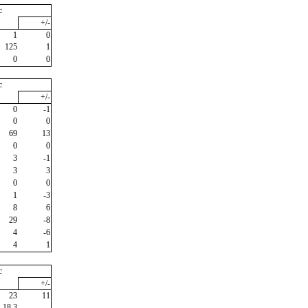
c
+/-
1
0
125
1
0
0
c
+/-
0
-1
0
0
69
13
0
0
3
-1
3
3
0
0
1
-3
8
6
29
-8
4
-6
4
1
c
+/-
23
11
18,3