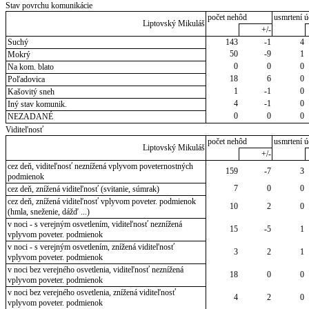
Stav povrchu komunikácie
počet nehôd
usmrtení ú
Liptovský Mikuláš
+/-
Suchý
143
-1
4
50
-9
1
Mokrý
0
0
0
Na kom. blato
18
6
0
Poľadovica
1
-1
0
Kašovitý sneh
4
-1
0
Iný stav komunik.
0
0
0
NEZADANÉ
Viditeľnosť
počet nehôd
usmrtení ú
Liptovský Mikuláš
+/-
cez deň, viditeľnosť neznížená vplyvom poveternostných
159
-7
3
podmienok
7
0
0
cez deň, znížená viditeľnosť (svitanie, súmrak)
cez deň, znížená viditeľnosť vplyvom poveter. podmienok
10
2
0
(hmla, sneženie, dážď ...)
v noci - s verejným osvetlením, viditeľnosť neznížená
15
-5
1
vplyvom poveter. podmienok
v noci - s verejným osvetlením, znížená viditeľnosť
3
2
1
vplyvom poveter. podmienok
v noci bez verejného osvetlenia, viditeľnosť neznížená
18
0
0
vplyvom poveter. podmienok
v noci bez verejného osvetlenia, znížená viditeľnosť
4
2
0
vplyvom poveter. podmienok