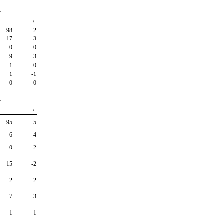
c
+/-
98
2
17
-3
0
0
9
3
1
0
1
-1
0
0
c
+/-
95
-5
6
4
0
-2
15
-2
2
2
7
3
1
1