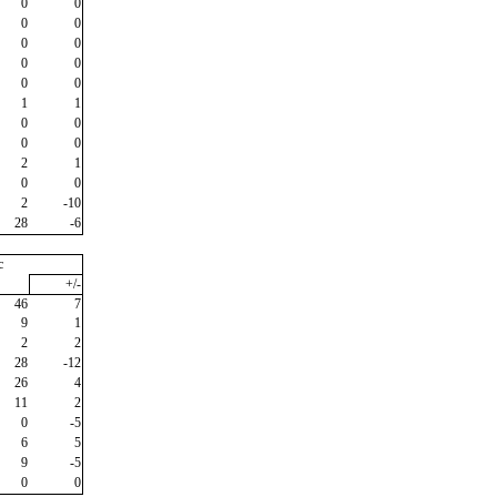
0
0
0
0
0
0
0
0
0
0
1
1
0
0
0
0
2
1
0
0
2
-10
28
-6
c
+/-
46
7
9
1
2
2
28
-12
26
4
11
2
0
-5
6
5
9
-5
0
0