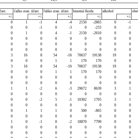
čast.
ťažko zran. účast.
ľahko zran. účast.
hmotná škoda
alkohol
obe
+/-
+/-
+/-
+/-
+/-
0
1
-1
4
-4
2150
-2865
0
-1
0
0
-1
0
-3
0
-255
0
-1
0
1
0
4
-1
2150
-2610
0
0
0
0
0
0
0
0
0
0
0
0
0
0
0
0
0
0
0
0
0
0
0
0
0
0
0
0
0
3
16
8
54
-16
70637
19138
19
8
0
0
0
1
1
170
170
0
0
3
16
8
54
-16
70637
19138
19
8
0
0
0
1
1
170
170
0
0
0
0
0
0
0
0
0
0
0
0
0
0
0
0
0
0
0
0
1
1
-2
6
-3
29672
8639
3
1
0
0
0
0
0
0
0
0
0
0
0
-2
5
-1
10302
1705
3
1
0
0
0
0
0
0
0
0
0
0
1
1
1
0
500
-865
0
0
0
0
0
0
0
0
0
0
0
1
0
-1
0
-2
18870
7799
0
0
0
0
0
0
0
0
0
0
0
0
0
0
0
0
0
0
0
0