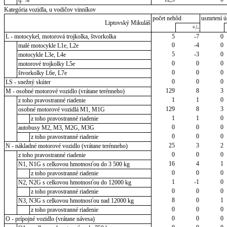
Kategória vozidla, u vodičov vinníkov
počet nehôd
usmrtení ú
Liptovský Mikuláš
+/-
L - motocykel, motorová trojkolka, štvorkolka
5
-7
0
0
-4
0
malé motocykle L1e, L2e
5
-3
0
motocykle L3e, L4e
0
0
0
motorové trojkolky L5e
0
0
0
štvorkolky L6e, L7e
0
0
0
LS - snežný skúter
129
8
3
M - osobné motorové vozidlo (vrátane terénneho)
1
1
0
z toho pravostranné riadenie
129
8
3
osobné motorové vozidlá M1, M1G
1
1
0
z toho pravostranné riadenie
0
0
0
autobusy M2, M3, M2G, M3G
0
0
0
z toho pravostranné riadenie
25
3
2
N - nákladné motorové vozidlo (vrátane terénneho)
0
0
0
z toho pravostranné riadenie
16
4
1
N1, N1G s celkovou hmotnosťou do 3 500 kg
0
0
0
z toho pravostranné riadenie
1
-1
0
N2, N2G s celkovou hmotnosťou do 12000 kg
0
0
0
z toho pravostranné riadenie
8
0
1
N3, N3G s celkovou hmotnosťou nad 12000 kg
0
0
0
z toho pravostranné riadenie
0
0
0
O - prípojné vozidlo (vrátane návesa)