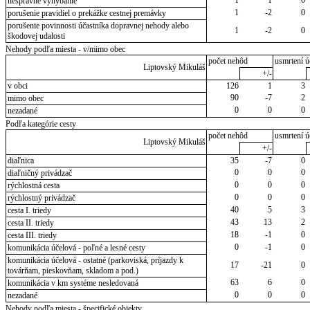
nesprávne vyhýbanie
1
-2
0
porušenie pravidiel o prekážke cestnej premávky
porušenie povinnosti účastníka dopravnej nehody alebo
1
-2
0
škodovej udalosti
Nehody podľa miesta - v/mimo obec
počet nehôd
usmrtení ú
Liptovský Mikuláš
+/-
v obci
126
1
3
90
-7
2
mimo obec
0
0
0
nezadané
Podľa kategórie cesty
počet nehôd
usmrtení ú
Liptovský Mikuláš
+/-
diaľnica
35
-7
0
0
0
0
diaľničný privádzač
0
0
0
rýchlostná cesta
0
0
0
rýchlostný privádzač
40
5
3
cesta I. triedy
43
13
2
cesta II. triedy
18
-1
0
cesta III. triedy
0
-1
0
komunikácia účelová - poľné a lesné cesty
komunikácia účelová - ostatné (parkoviská, príjazdy k
17
-21
0
továrňam, pieskovňam, skladom a pod.)
63
6
0
komunikácia v km systéme nesledovaná
0
0
0
nezadané
Nehody podľa miesta - špecifické objekty