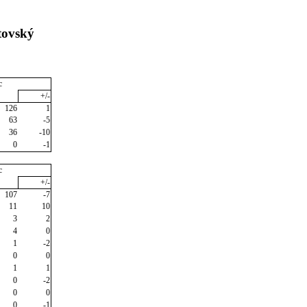
tovský
c
+/-
126
1
63
-5
36
-10
0
-1
c
+/-
107
-7
11
10
3
2
4
0
1
-2
0
0
1
1
0
-2
0
0
0
-1