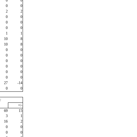
0
0
0
0
2
2
0
0
0
0
0
0
1
1
10
8
10
8
0
0
0
0
0
0
0
0
0
0
0
0
27
-14
0
0
c
+/-
69
15
3
1
16
2
0
0
0
0