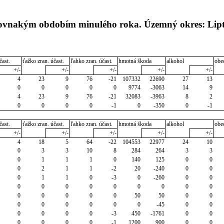
 rovnakým obdobím minulého roka. Územný okres: Lip
čast.
ťažko zran. účast.
ľahko zran. účast.
hmotná škoda
alkohol
obe
+/-
+/-
+/-
+/-
+/-
4
23
9
76
-21
107332
22690
27
13
0
0
0
0
0
9774
-3063
14
9
4
23
9
76
-21
32083
-3963
8
2
0
0
0
0
-1
0
-350
0
-1
čast.
ťažko zran. účast.
ľahko zran. účast.
hmotná škoda
alkohol
obe
+/-
+/-
+/-
+/-
+/-
4
18
5
64
-22
104553
22977
24
10
0
3
3
10
8
284
264
3
3
0
1
1
1
0
140
125
0
0
0
2
1
1
-2
20
-240
0
0
0
1
1
0
-3
0
-260
0
0
0
0
0
0
0
0
0
0
0
0
0
0
0
0
50
50
0
0
0
0
0
0
0
0
-45
0
0
0
0
0
0
-3
450
-1761
0
0
0
0
0
0
-1
1200
900
0
0