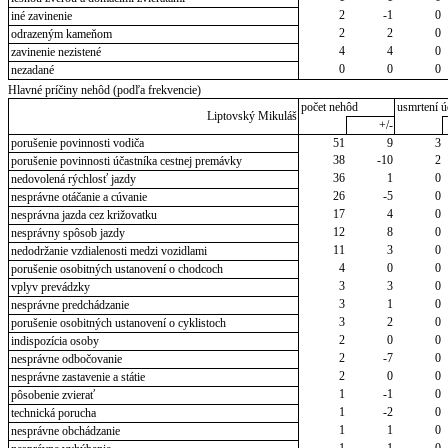
2
-1
0
iné zavinenie
2
2
0
odrazeným kameňom
4
4
0
zavinenie nezistené
0
0
0
nezadané
Hlavné príčiny nehôd (podľa frekvencie)
počet nehôd
usmrtení ú
Liptovský Mikuláš
+/-
porušenie povinnosti vodiča
51
9
3
38
-10
2
porušenie povinnosti účastníka cestnej premávky
36
1
0
nedovolená rýchlosť jazdy
26
-5
0
nesprávne otáčanie a cúvanie
17
4
0
nesprávna jazda cez križovatku
12
8
0
nesprávny spôsob jazdy
11
3
0
nedodržanie vzdialenosti medzi vozidlami
4
0
0
porušenie osobitných ustanovení o chodcoch
3
3
0
vplyv prevádzky
3
1
0
nesprávne predchádzanie
3
2
0
porušenie osobitných ustanovení o cyklistoch
2
0
0
indispozícia osoby
2
-7
0
nesprávne odbočovanie
2
0
0
nesprávne zastavenie a státie
1
-1
0
pôsobenie zvierať
1
-2
0
technická porucha
1
1
0
nesprávne obchádzanie
1
1
0