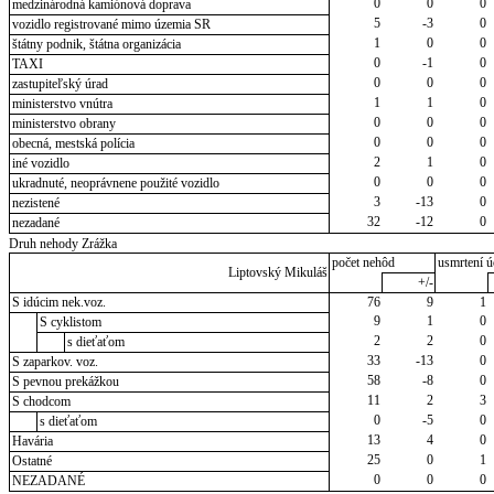
0
0
0
medzinárodná kamiónová doprava
5
-3
0
vozidlo registrované mimo územia SR
1
0
0
štátny podnik, štátna organizácia
0
-1
0
TAXI
0
0
0
zastupiteľský úrad
1
1
0
ministerstvo vnútra
0
0
0
ministerstvo obrany
0
0
0
obecná, mestská polícia
2
1
0
iné vozidlo
0
0
0
ukradnuté, neoprávnene použité vozidlo
3
-13
0
nezistené
32
-12
0
nezadané
Druh nehody Zrážka
počet nehôd
usmrtení ú
Liptovský Mikuláš
+/-
S idúcim nek.voz.
76
9
1
9
1
0
S cyklistom
2
2
0
s dieťaťom
33
-13
0
S zaparkov. voz.
58
-8
0
S pevnou prekážkou
11
2
3
S chodcom
0
-5
0
s dieťaťom
13
4
0
Havária
25
0
1
Ostatné
0
0
0
NEZADANÉ