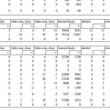
0
0
0
0
0
50
-954
0
0
0
0
0
0
0
20
-80
0
0
čast.
ťažko zran. účast.
ľahko zran. účast.
hmotná škoda
alkohol
obe
+/-
+/-
+/-
+/-
+/-
3
9
4
37
-12
36608
9623
23
11
1
14
5
39
-9
70724
13067
4
2
0
0
0
0
0
0
0
0
0
čast.
ťažko zran. účast.
ľahko zran. účast.
hmotná škoda
alkohol
obe
+/-
+/-
+/-
+/-
+/-
0
4
4
4
-8
35780
2708
0
0
0
0
0
0
0
0
0
0
0
0
0
0
0
0
0
0
0
0
0
0
0
0
0
0
0
0
0
3
9
3
21
-1
24290
9942
4
0
2
5
2
28
7
23340
8900
4
2
0
4
3
2
-11
6696
661
3
1
-1
0
-2
0
-1
0
-1300
0
-1
0
0
0
2
-2
1927
-2436
3
3
0
1
-1
19
-5
15299
4215
13
8
0
0
0
0
0
0
0
0
0