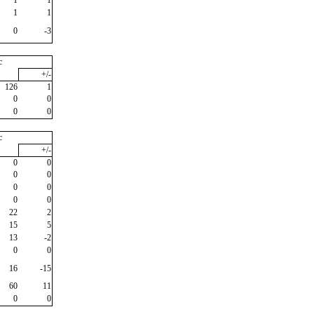
1
1
0
-3
c
+/-
126
1
0
0
0
0
c
+/-
0
0
0
0
0
0
0
0
22
2
15
5
13
-2
0
0
16
-15
60
11
0
0