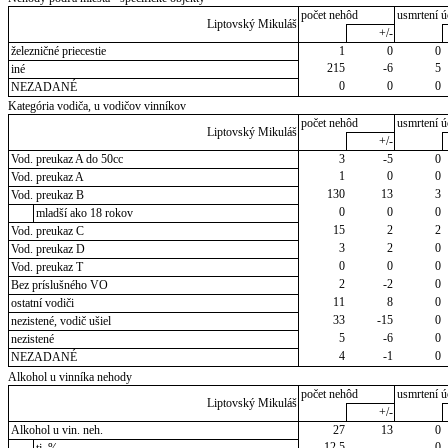
počet nehôd
usmrtení ú
Liptovský Mikuláš
+/-
železničné priecestie
1
0
0
215
-6
5
iné
0
0
0
NEZADANÉ
Kategória vodiča, u vodičov vinníkov
počet nehôd
usmrtení ú
Liptovský Mikuláš
+/-
Vod. preukaz A do 50cc
3
-5
0
1
0
0
Vod. preukaz A
130
13
3
Vod. preukaz B
0
0
0
mladší ako 18 rokov
15
2
2
Vod. preukaz C
3
2
0
Vod. preukaz D
0
0
0
Vod. preukaz T
2
-2
0
Bez príslušného VO
11
8
0
ostatní vodiči
33
-15
0
nezistené, vodič ušiel
5
-6
0
nezistené
4
-1
0
NEZADANÉ
Alkohol u vinníka nehody
počet nehôd
usmrtení ú
Liptovský Mikuláš
+/-
Alkohol u vin. neh.
27
13
0
12,5
0
tj. %