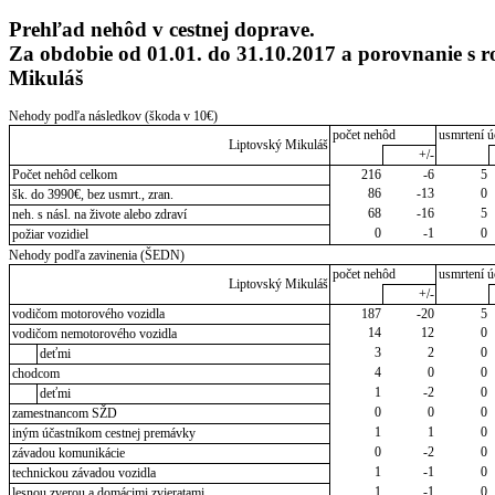
Prehľad nehôd v cestnej doprave.
Za obdobie od 01.01. do 31.10.2017 a porovnanie s
Mikuláš
Nehody podľa následkov (škoda v 10€)
počet nehôd
usmrtení ú
Liptovský Mikuláš
+/-
Počet nehôd celkom
216
-6
5
86
-13
0
šk. do 3990€, bez usmrt., zran.
68
-16
5
neh. s násl. na živote alebo zdraví
0
-1
0
požiar vozidiel
Nehody podľa zavinenia (ŠEDN)
počet nehôd
usmrtení ú
Liptovský Mikuláš
+/-
vodičom motorového vozidla
187
-20
5
14
12
0
vodičom nemotorového vozidla
3
2
0
deťmi
4
0
0
chodcom
1
-2
0
deťmi
0
0
0
zamestnancom SŽD
1
1
0
iným účastníkom cestnej premávky
0
-2
0
závadou komunikácie
1
-1
0
technickou závadou vozidla
1
-1
0
lesnou zverou a domácimi zvieratami