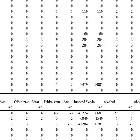
0
0
0
0
0
0
0
0
0
0
0
0
0
0
0
0
0
0
0
0
0
1
1
110
110
2
2
0
0
0
0
0
0
0
0
0
0
0
0
0
0
0
0
0
0
0
0
0
0
0
0
0
0
0
0
0
0
0
0
60
60
0
0
0
3
3
9
6
284
264
3
3
0
3
3
9
6
284
264
3
3
0
0
0
0
0
0
0
0
0
0
0
0
0
0
0
0
0
0
0
0
0
0
0
0
0
0
0
0
0
0
0
0
0
0
0
0
0
0
0
0
0
0
0
0
0
0
0
0
0
0
0
0
0
0
0
0
0
1
-2
2479
-3001
0
0
0
0
0
0
0
0
0
0
0
čast.
ťažko zran. účast.
ľahko zran. účast.
hmotná škoda
alkohol
obe
+/-
+/-
+/-
+/-
+/-
0
16
6
63
-3
43274
8687
22
12
2
2
2
3
2
6040
1540
1
1
2
3
1
2
-17
47284
20781
3
-1
0
0
0
0
0
0
0
0
0
0
0
0
0
0
0
0
0
0