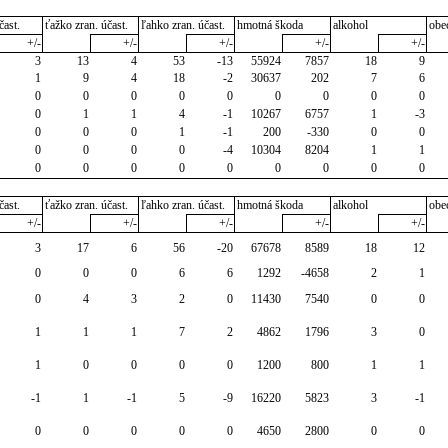
čast.
ťažko zran. účast.
ľahko zran. účast.
hmotná škoda
alkohol
obe
+/-
+/-
+/-
+/-
+/-
3
13
4
53
-13
55924
7857
18
9
1
9
4
18
-2
30637
202
7
6
0
0
0
0
0
0
0
0
0
0
1
1
4
-1
10267
6757
1
-3
0
0
0
1
-1
200
-330
0
0
0
0
0
0
-4
10304
8204
1
1
0
0
0
0
0
0
0
0
0
čast.
ťažko zran. účast.
ľahko zran. účast.
hmotná škoda
alkohol
obe
+/-
+/-
+/-
+/-
+/-
3
17
6
56
-20
67678
8589
18
12
0
0
0
6
6
1292
-4658
2
1
0
4
3
2
0
11430
7540
0
0
1
1
1
7
2
4862
1796
3
0
1
0
0
0
0
1200
800
1
1
-1
1
-1
5
-9
16220
5823
3
-1
0
0
0
0
0
4650
2800
0
0