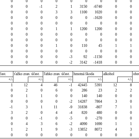
0
0
0
0
0
0
0
0
0
0
0
-1
2
1
3150
-6740
0
0
0
0
0
3
3
1100
1020
0
0
0
0
0
0
0
0
-1620
0
0
0
0
0
0
0
0
0
0
0
0
0
0
1
1
1200
1200
0
0
0
0
0
0
0
0
0
0
0
0
0
0
0
0
0
0
0
0
0
0
0
1
0
110
45
1
1
0
0
0
0
0
0
0
0
0
0
0
0
0
-3
92
-1150
0
0
0
0
0
0
-2
3142
-1418
0
0
čast.
ťažko zran. účast.
ľahko zran. účast.
hmotná škoda
alkohol
obe
+/-
+/-
+/-
+/-
+/-
1
12
4
46
-1
42445
5391
12
8
0
2
0
6
0
286
23
2
2
0
1
1
0
0
140
140
0
0
0
0
0
0
-2
14287
7864
3
0
-1
3
1
11
-9
31838
-807
7
1
3
2
0
4
-4
820
480
0
0
0
0
-1
0
-5
0
-270
0
0
0
4
3
6
-2
4090
1690
1
1
1
2
1
9
-3
13852
8072
4
3
0
0
0
0
0
0
0
0
0