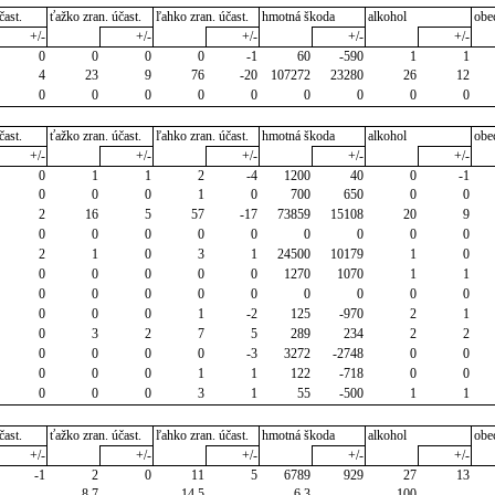
čast.
ťažko zran. účast.
ľahko zran. účast.
hmotná škoda
alkohol
obe
+/-
+/-
+/-
+/-
+/-
0
0
0
0
-1
60
-590
1
1
4
23
9
76
-20
107272
23280
26
12
0
0
0
0
0
0
0
0
0
čast.
ťažko zran. účast.
ľahko zran. účast.
hmotná škoda
alkohol
obe
+/-
+/-
+/-
+/-
+/-
0
1
1
2
-4
1200
40
0
-1
0
0
0
1
0
700
650
0
0
2
16
5
57
-17
73859
15108
20
9
0
0
0
0
0
0
0
0
0
2
1
0
3
1
24500
10179
1
0
0
0
0
0
0
1270
1070
1
1
0
0
0
0
0
0
0
0
0
0
0
0
1
-2
125
-970
2
1
0
3
2
7
5
289
234
2
2
0
0
0
0
-3
3272
-2748
0
0
0
0
0
1
1
122
-718
0
0
0
0
0
3
1
55
-500
1
1
čast.
ťažko zran. účast.
ľahko zran. účast.
hmotná škoda
alkohol
obe
+/-
+/-
+/-
+/-
+/-
-1
2
0
11
5
6789
929
27
13
8,7
14,5
6,3
100