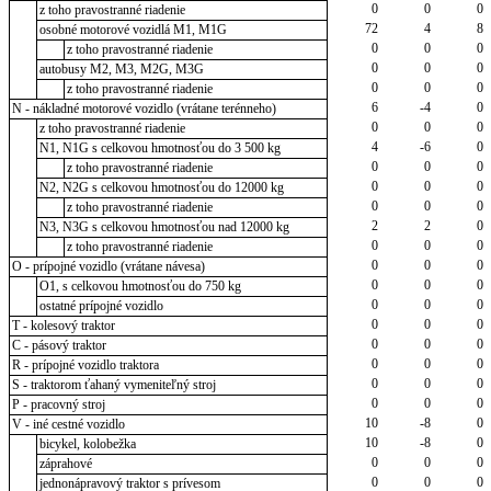
0
0
0
z toho pravostranné riadenie
72
4
8
osobné motorové vozidlá M1, M1G
0
0
0
z toho pravostranné riadenie
0
0
0
autobusy M2, M3, M2G, M3G
0
0
0
z toho pravostranné riadenie
6
-4
0
N - nákladné motorové vozidlo (vrátane terénneho)
0
0
0
z toho pravostranné riadenie
4
-6
0
N1, N1G s celkovou hmotnosťou do 3 500 kg
0
0
0
z toho pravostranné riadenie
0
0
0
N2, N2G s celkovou hmotnosťou do 12000 kg
0
0
0
z toho pravostranné riadenie
2
2
0
N3, N3G s celkovou hmotnosťou nad 12000 kg
0
0
0
z toho pravostranné riadenie
0
0
0
O - prípojné vozidlo (vrátane návesa)
0
0
0
O1, s celkovou hmotnosťou do 750 kg
0
0
0
ostatné prípojné vozidlo
0
0
0
T - kolesový traktor
0
0
0
C - pásový traktor
0
0
0
R - prípojné vozidlo traktora
0
0
0
S - traktorom ťahaný vymeniteľný stroj
0
0
0
P - pracovný stroj
10
-8
0
V - iné cestné vozidlo
10
-8
0
bicykel, kolobežka
0
0
0
záprahové
0
0
0
jednonápravový traktor s prívesom