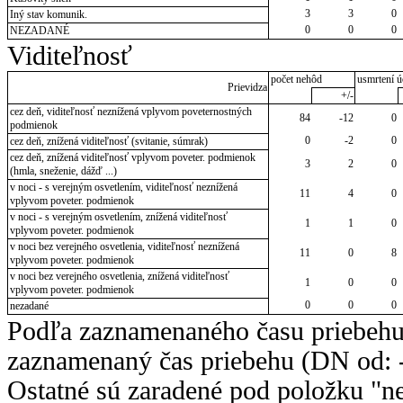
3
3
0
Iný stav komunik.
0
0
0
NEZADANÉ
Viditeľnosť
počet nehôd
usmrtení ú
Prievidza
+/-
cez deň, viditeľnosť neznížená vplyvom poveternostných
84
-12
0
podmienok
0
-2
0
cez deň, znížená viditeľnosť (svitanie, súmrak)
cez deň, znížená viditeľnosť vplyvom poveter. podmienok
3
2
0
(hmla, sneženie, dážď ...)
v noci - s verejným osvetlením, viditeľnosť neznížená
11
4
0
vplyvom poveter. podmienok
v noci - s verejným osvetlením, znížená viditeľnosť
1
1
0
vplyvom poveter. podmienok
v noci bez verejného osvetlenia, viditeľnosť neznížená
11
0
8
vplyvom poveter. podmienok
v noci bez verejného osvetlenia, znížená viditeľnosť
1
0
0
vplyvom poveter. podmienok
0
0
0
nezadané
Podľa zaznamenaného času priebehu
zaznamenaný čas priebehu (DN od: -
Ostatné sú zaradené pod položku "ne