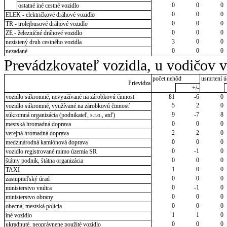
0
0
0
ostatné iné cestné vozidlo
0
0
0
ELEK - električkové dráhové vozidlo
0
0
0
TR - trolejbusové dráhové vozidlo
0
0
0
ZE - železničné dráhové vozidlo
3
0
0
nezistený druh cestného vozidla
0
0
0
nezadané
Prevádzkovateľ vozidla, u vodičov 
počet nehôd
usmrtení ú
Prievidza
+/-
vozidlo súkromné, nevyužívané na zárobkovú činnosť
81
-6
0
5
2
0
vozidlo súkromné, využívané na zárobkovú činnosť
9
-7
8
súkromná organizácia (podnikateľ, s.r.o., atď)
0
0
0
mestská hromadná doprava
2
2
0
verejná hromadná doprava
0
0
0
medzinárodná kamiónová doprava
0
-1
0
vozidlo registrované mimo územia SR
0
0
0
štátny podnik, štátna organizácia
1
0
0
TAXI
0
0
0
zastupiteľský úrad
0
-1
0
ministerstvo vnútra
0
0
0
ministerstvo obrany
0
0
0
obecná, mestská polícia
1
1
0
iné vozidlo
0
0
0
ukradnuté, neoprávnene použité vozidlo