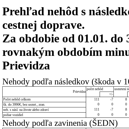
Prehľad nehôd s následko
cestnej doprave.
Za obdobie od 01.01. do 
rovnakým obdobím minul
Prievidza
Nehody podľa následkov (škoda v 1
počet nehôd
usmrtení ú
Prievidza
+/-
Počet nehôd celkom
111
-7
8
0
0
0
šk. do 3990€, bez usmrt., zran.
111
-7
8
neh. s násl. na živote alebo zdraví
0
0
0
požiar vozidiel
Nehody podľa zavinenia (ŠEDN)