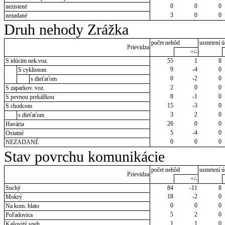
0
0
0
nezistené
3
0
0
nezadané
Druh nehody Zrážka
počet nehôd
usmrtení ú
Prievidza
+/-
S idúcim nek.voz.
55
1
8
9
-4
0
S cyklistom
0
-2
0
s dieťaťom
2
0
0
S zaparkov. voz.
8
-1
0
S pevnou prekážkou
15
-3
0
S chodcom
3
2
0
s dieťaťom
26
0
0
Havária
5
-4
0
Ostatné
0
0
0
NEZADANÉ
Stav povrchu komunikácie
počet nehôd
usmrtení ú
Prievidza
+/-
Suchý
84
-11
8
18
-2
0
Mokrý
0
0
0
Na kom. blato
5
2
0
Poľadovica
1
1
0
Kašovitý sneh