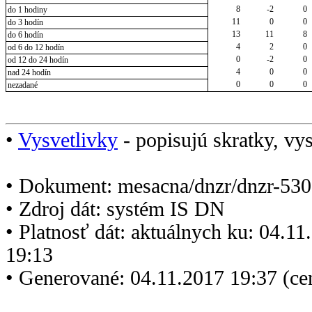
8
-2
0
do 1 hodiny
11
0
0
do 3 hodín
13
11
8
do 6 hodín
4
2
0
od 6 do 12 hodín
0
-2
0
od 12 do 24 hodín
4
0
0
nad 24 hodín
0
0
0
nezadané
•
Vysvetlivky
- popisujú skratky, vys
• Dokument: mesacna/dnzr/dnzr-530
• Zdroj dát: systém IS DN
• Platnosť dát: aktuálnych ku: 04.1
19:13
• Generované: 04.11.2017 19:37 (ce