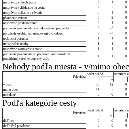
7
1
8
nesprávny spôsob jazdy
7
5
0
nesprávne vchádzanie na cestu
6
1
0
nesprávne otáčanie a cúvanie
5
2
0
pôsobenie zvierať
4
-1
0
nesprávne predchádzanie
2
-2
0
porušenie povinnosti účastníka cestnej premávky
2
-2
0
porušenie osobitných ustanovení o chodcoch
1
1
0
technická porucha
1
1
0
indispozícia osoby
1
1
0
nesprávne zastavenie a státie
porušenie povinnosti pri preprave osôb vozidlom
1
1
0
pravidelnej verejnej dopravy osôb
Nehody podľa miesta - v/mimo obec
počet nehôd
usmrtení ú
Prievidza
+/-
v obci
70
-12
0
41
5
8
mimo obec
0
0
0
nezadané
Podľa kategórie cesty
počet nehôd
usmrtení ú
Prievidza
+/-
diaľnica
0
0
0
0
0
0
diaľničný privádzač