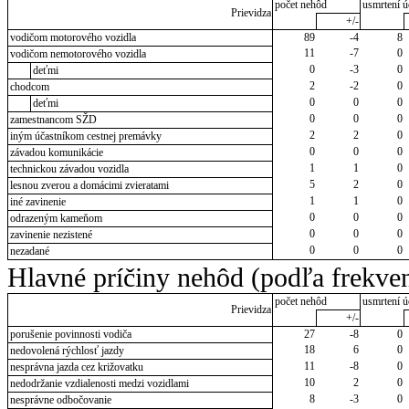
počet nehôd
usmrtení ú
Prievidza
+/-
vodičom motorového vozidla
89
-4
8
11
-7
0
vodičom nemotorového vozidla
0
-3
0
deťmi
2
-2
0
chodcom
0
0
0
deťmi
0
0
0
zamestnancom SŽD
2
2
0
iným účastníkom cestnej premávky
0
0
0
závadou komunikácie
1
1
0
technickou závadou vozidla
5
2
0
lesnou zverou a domácimi zvieratami
1
1
0
iné zavinenie
0
0
0
odrazeným kameňom
0
0
0
zavinenie nezistené
0
0
0
nezadané
Hlavné príčiny nehôd (podľa frekven
počet nehôd
usmrtení ú
Prievidza
+/-
porušenie povinnosti vodiča
27
-8
0
18
6
0
nedovolená rýchlosť jazdy
11
-8
0
nesprávna jazda cez križovatku
10
2
0
nedodržanie vzdialenosti medzi vozidlami
8
-3
0
nesprávne odbočovanie