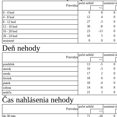
počet nehôd
usmrtení ú
Prievidza
+/-
0 - 4 hod
9
8
8
12
4
0
4 - 8 hod
27
-3
0
8 - 12 hod
30
-8
0
12 - 16 hod
23
-13
0
16 - 20 hod
10
5
0
20 - 24 hod
0
0
0
nezistené
Deň nehody
počet nehôd
usmrtení ú
Prievidza
+/-
pondelok
13
-5
0
10
-3
0
utorok
17
2
0
streda
18
6
0
štvrtok
18
-4
0
piatok
14
-6
8
sobota
21
3
0
nedeľa
Čas nahlásenia nehody
počet nehôd
usmrtení ú
Prievidza
+/-
do 30 min.
71
-16
0