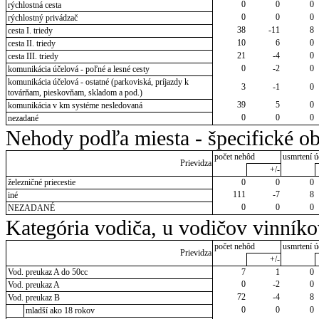
0
0
0
rýchlostná cesta
0
0
0
rýchlostný privádzač
38
-11
8
cesta I. triedy
10
6
0
cesta II. triedy
21
-4
0
cesta III. triedy
0
-2
0
komunikácia účelová - poľné a lesné cesty
komunikácia účelová - ostatné (parkoviská, príjazdy k
3
-1
0
továrňam, pieskovňam, skladom a pod.)
39
5
0
komunikácia v km systéme nesledovaná
0
0
0
nezadané
Nehody podľa miesta - špecifické ob
počet nehôd
usmrtení ú
Prievidza
+/-
železničné priecestie
0
0
0
111
-7
8
iné
0
0
0
NEZADANÉ
Kategória vodiča, u vodičov vinník
počet nehôd
usmrtení ú
Prievidza
+/-
Vod. preukaz A do 50cc
7
1
0
0
-2
0
Vod. preukaz A
72
-4
8
Vod. preukaz B
0
0
0
mladší ako 18 rokov