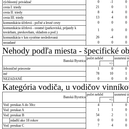
0
-1
0
rýchlostný privádzač
21
0
1
cesta I. triedy
8
4
0
cesta II. triedy
13
4
0
cesta III. triedy
0
0
0
komunikácia účelová - poľné a lesné cesty
komunikácia účelová - ostatné (parkoviská, príjazdy k
1
0
0
továrňam, pieskovňam, skladom a pod.)
26
-4
0
komunikácia v km systéme nesledovaná
0
0
0
nezadané
Nehody podľa miesta - špecifické ob
počet nehôd
usmrtení ú
Banská Bystrica
+/-
železničné priecestie
1
0
0
78
10
1
iné
0
0
0
NEZADANÉ
Kategória vodiča, u vodičov vinník
počet nehôd
usmrtení ú
Banská Bystrica
+/-
Vod. preukaz A do 50cc
4
1
0
1
1
0
Vod. preukaz A
54
2
1
Vod. preukaz B
0
0
0
mladší ako 18 rokov
7
4
0
Vod. preukaz C