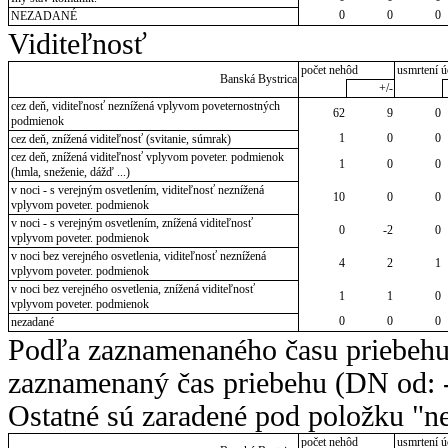
0
0
0
NEZADANÉ
Viditeľnosť
počet nehôd
usmrtení ú
Banská Bystrica
+/-
cez deň, viditeľnosť neznížená vplyvom poveternostných
62
9
0
podmienok
1
0
0
cez deň, znížená viditeľnosť (svitanie, súmrak)
cez deň, znížená viditeľnosť vplyvom poveter. podmienok
1
0
0
(hmla, sneženie, dážď ...)
v noci - s verejným osvetlením, viditeľnosť neznížená
10
0
0
vplyvom poveter. podmienok
v noci - s verejným osvetlením, znížená viditeľnosť
0
-2
0
vplyvom poveter. podmienok
v noci bez verejného osvetlenia, viditeľnosť neznížená
4
2
1
vplyvom poveter. podmienok
v noci bez verejného osvetlenia, znížená viditeľnosť
1
1
0
vplyvom poveter. podmienok
0
0
0
nezadané
Podľa zaznamenaného času priebehu
zaznamenaný čas priebehu (DN od: -
Ostatné sú zaradené pod položku "ne
počet nehôd
usmrtení ú