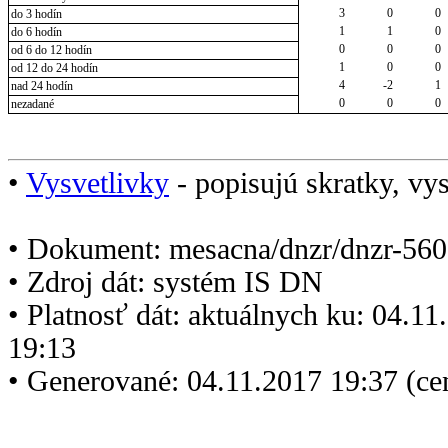
3
0
0
do 3 hodín
1
1
0
do 6 hodín
0
0
0
od 6 do 12 hodín
1
0
0
od 12 do 24 hodín
4
-2
1
nad 24 hodín
0
0
0
nezadané
•
Vysvetlivky
- popisujú skratky, vys
• Dokument: mesacna/dnzr/dnzr-560
• Zdroj dát: systém IS DN
• Platnosť dát: aktuálnych ku: 04.1
19:13
• Generované: 04.11.2017 19:37 (ce