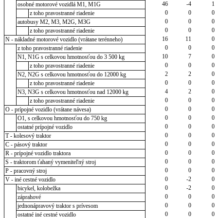
46
-4
1
osobné motorové vozidlá M1, M1G
0
0
0
z toho pravostranné riadenie
0
0
0
autobusy M2, M3, M2G, M3G
0
0
0
z toho pravostranné riadenie
16
11
0
N - nákladné motorové vozidlo (vrátane terénneho)
0
0
0
z toho pravostranné riadenie
10
7
0
N1, N1G s celkovou hmotnosťou do 3 500 kg
0
0
0
z toho pravostranné riadenie
2
2
0
N2, N2G s celkovou hmotnosťou do 12000 kg
0
0
0
z toho pravostranné riadenie
4
2
0
N3, N3G s celkovou hmotnosťou nad 12000 kg
0
0
0
z toho pravostranné riadenie
0
0
0
O - prípojné vozidlo (vrátane návesa)
0
0
0
O1, s celkovou hmotnosťou do 750 kg
0
0
0
ostatné prípojné vozidlo
0
0
0
T - kolesový traktor
0
0
0
C - pásový traktor
0
0
0
R - prípojné vozidlo traktora
0
0
0
S - traktorom ťahaný vymeniteľný stroj
0
0
0
P - pracovný stroj
0
-2
0
V - iné cestné vozidlo
0
-2
0
bicykel, kolobežka
0
0
0
záprahové
0
0
0
jednonápravový traktor s prívesom
0
0
0
ostatné iné cestné vozidlo