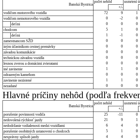
počet nehôd
usmrtení ú
Banská Bystrica
+/-
vodičom motorového vozidla
72
9
1
0
-2
0
vodičom nemotorového vozidla
0
0
0
deťmi
5
1
0
chodcom
1
-1
0
deťmi
0
0
0
zamestnancom SŽD
0
0
0
iným účastníkom cestnej premávky
0
0
0
závadou komunikácie
0
0
0
technickou závadou vozidla
0
0
0
lesnou zverou a domácimi zvieratami
1
1
0
iné zavinenie
0
0
0
odrazeným kameňom
1
1
0
zavinenie nezistené
0
0
0
nezadané
Hlavné príčiny nehôd (podľa frekven
počet nehôd
usmrtení ú
Banská Bystrica
+/-
porušenie povinnosti vodiča
25
-11
0
21
9
1
nedovolená rýchlosť jazdy
6
4
0
nedodržanie vzdialenosti medzi vozidlami
5
1
0
porušenie osobitných ustanovení o chodcoch
4
4
0
nesprávny spôsob jazdy