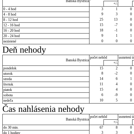
Banská Bystrica
+/-
0 - 4 hod
3
1
0
9
3
0
4 - 8 hod
25
13
0
8 - 12 hod
15
-7
0
12 - 16 hod
18
-1
0
16 - 20 hod
9
1
1
20 - 24 hod
0
0
0
nezistené
Deň nehody
počet nehôd
usmrtení ú
Banská Bystrica
+/-
pondelok
15
2
0
8
-2
0
utorok
14
6
1
streda
11
4
0
štvrtok
15
4
0
piatok
6
-9
0
sobota
10
5
0
nedeľa
Čas nahlásenia nehody
počet nehôd
usmrtení ú
Banská Bystrica
+/-
do 30 min.
67
8
0
3
3
0
do 1 hodiny