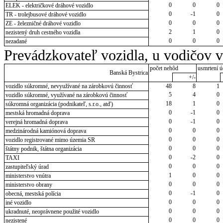
0
0
0
ELEK - električkové dráhové vozidlo
0
-1
0
TR - trolejbusové dráhové vozidlo
0
0
0
ZE - železničné dráhové vozidlo
2
1
0
nezistený druh cestného vozidla
0
0
0
nezadané
Prevádzkovateľ vozidla, u vodičov 
počet nehôd
usmrtení ú
Banská Bystrica
+/-
vozidlo súkromné, nevyužívané na zárobkovú činnosť
48
8
1
5
4
0
vozidlo súkromné, využívané na zárobkovú činnosť
18
1
0
súkromná organizácia (podnikateľ, s.r.o., atď)
0
-1
0
mestská hromadná doprava
0
-1
0
verejná hromadná doprava
0
0
0
medzinárodná kamiónová doprava
0
0
0
vozidlo registrované mimo územia SR
0
0
0
štátny podnik, štátna organizácia
0
-2
0
TAXI
0
0
0
zastupiteľský úrad
1
0
0
ministerstvo vnútra
0
0
0
ministerstvo obrany
0
-1
0
obecná, mestská polícia
0
0
0
iné vozidlo
0
0
0
ukradnuté, neoprávnene použité vozidlo
0
0
0
nezistené