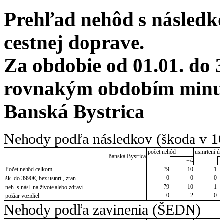
Prehľad nehôd s následko
cestnej doprave.
Za obdobie od 01.01. do 
rovnakým obdobím minul
Banská Bystrica
Nehody podľa následkov (škoda v 1
počet nehôd
usmrtení ú
Banská Bystrica
+/-
Počet nehôd celkom
79
10
1
0
0
0
šk. do 3990€, bez usmrt., zran.
79
10
1
neh. s násl. na živote alebo zdraví
0
-2
0
požiar vozidiel
Nehody podľa zavinenia (ŠEDN)