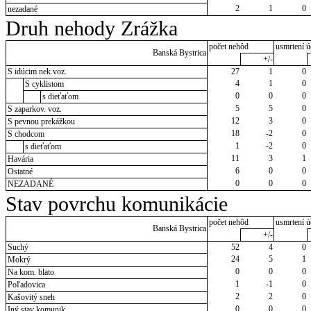
2
1
0
nezadané
Druh nehody Zrážka
počet nehôd
usmrtení ú
Banská Bystrica
+/-
S idúcim nek.voz.
27
1
0
4
1
0
S cyklistom
0
0
0
s dieťaťom
5
5
0
S zaparkov. voz.
12
3
0
S pevnou prekážkou
18
-2
0
S chodcom
1
-2
0
s dieťaťom
11
3
1
Havária
6
0
0
Ostatné
0
0
0
NEZADANÉ
Stav povrchu komunikácie
počet nehôd
usmrtení ú
Banská Bystrica
+/-
Suchý
52
4
0
24
5
1
Mokrý
0
0
0
Na kom. blato
1
-1
0
Poľadovica
2
2
0
Kašovitý sneh
0
0
0
Iný stav komunik.