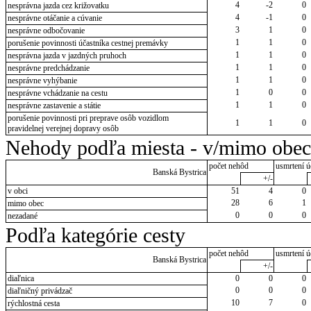
4
-2
0
nesprávna jazda cez križovatku
4
-1
0
nesprávne otáčanie a cúvanie
3
1
0
nesprávne odbočovanie
1
1
0
porušenie povinnosti účastníka cestnej premávky
1
1
0
nesprávna jazda v jazdných pruhoch
1
1
0
nesprávne predchádzanie
1
1
0
nesprávne vyhýbanie
1
0
0
nesprávne vchádzanie na cestu
1
1
0
nesprávne zastavenie a státie
porušenie povinnosti pri preprave osôb vozidlom
1
1
0
pravidelnej verejnej dopravy osôb
Nehody podľa miesta - v/mimo obec
počet nehôd
usmrtení ú
Banská Bystrica
+/-
v obci
51
4
0
28
6
1
mimo obec
0
0
0
nezadané
Podľa kategórie cesty
počet nehôd
usmrtení ú
Banská Bystrica
+/-
diaľnica
0
0
0
0
0
0
diaľničný privádzač
10
7
0
rýchlostná cesta