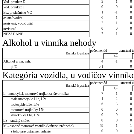
3
1
0
Vod. preukaz D
0
0
0
Vod. preukaz T
1
-1
0
Bez príslušného VO
0
-1
0
ostatní vodiči
2
1
0
nezistené, vodič ušiel
0
0
0
nezistené
2
1
0
NEZADANÉ
Alkohol u vinníka nehody
počet nehôd
usmrtení ú
Banská Bystrica
+/-
Alkohol u vin. neh.
4
-1
0
5,1
0
tj. %
Kategória vozidla, u vodičov vinník
počet nehôd
usmrtení ú
Banská Bystrica
+/-
L - motocykel, motorová trojkolka, štvorkolka
7
1
0
1
-2
0
malé motocykle L1e, L2e
6
3
0
motocykle L3e, L4e
0
0
0
motorové trojkolky L5e
0
0
0
štvorkolky L6e, L7e
0
0
0
LS - snežný skúter
49
-1
1
M - osobné motorové vozidlo (vrátane terénneho)
0
0
0
z toho pravostranné riadenie