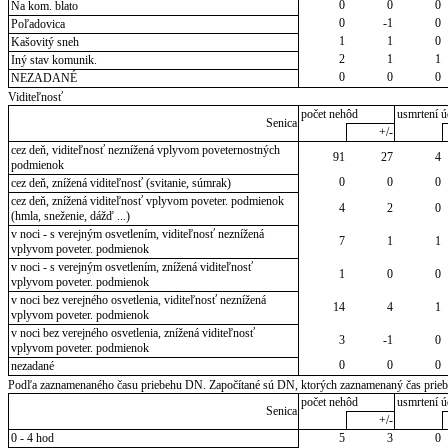
0
0
0
Na kom. blato
0
-1
0
Poľadovica
1
1
0
Kašovitý sneh
2
1
1
Iný stav komunik.
0
0
0
NEZADANÉ
Viditeľnosť
počet nehôd
usmrtení ú
Senica
+/-
cez deň, viditeľnosť neznížená vplyvom poveternostných
91
27
4
podmienok
0
0
0
cez deň, znížená viditeľnosť (svitanie, súmrak)
cez deň, znížená viditeľnosť vplyvom poveter. podmienok
4
2
0
(hmla, sneženie, dážď ...)
v noci - s verejným osvetlením, viditeľnosť neznížená
7
1
1
vplyvom poveter. podmienok
v noci - s verejným osvetlením, znížená viditeľnosť
1
0
0
vplyvom poveter. podmienok
v noci bez verejného osvetlenia, viditeľnosť neznížená
14
4
1
vplyvom poveter. podmienok
v noci bez verejného osvetlenia, znížená viditeľnosť
3
-1
0
vplyvom poveter. podmienok
0
0
0
nezadané
Podľa zaznamenaného času priebehu DN. Započítané sú DN, ktorých zaznamenaný čas priebeh
počet nehôd
usmrtení ú
Senica
+/-
0 - 4 hod
5
3
0