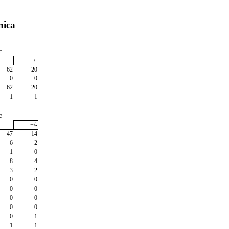
nica
c
+/-
62
20
0
0
62
20
1
1
c
+/-
47
14
6
2
1
0
8
4
3
2
0
0
0
0
0
0
0
0
0
-1
1
1