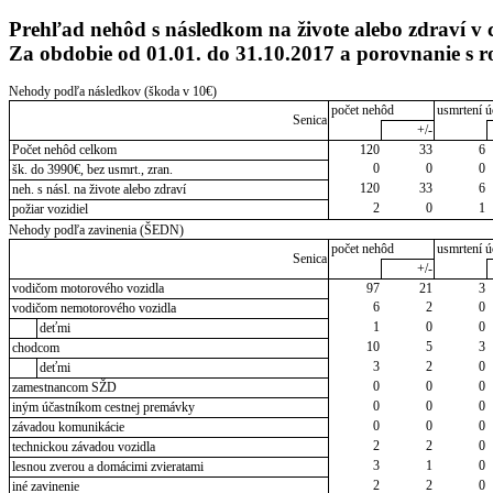
Prehľad nehôd s následkom na živote alebo zdraví v 
Za obdobie od 01.01. do 31.10.2017 a porovnanie s 
Nehody podľa následkov (škoda v 10€)
počet nehôd
usmrtení ú
Senica
+/-
Počet nehôd celkom
120
33
6
0
0
0
šk. do 3990€, bez usmrt., zran.
120
33
6
neh. s násl. na živote alebo zdraví
2
0
1
požiar vozidiel
Nehody podľa zavinenia (ŠEDN)
počet nehôd
usmrtení ú
Senica
+/-
vodičom motorového vozidla
97
21
3
6
2
0
vodičom nemotorového vozidla
1
0
0
deťmi
10
5
3
chodcom
3
2
0
deťmi
0
0
0
zamestnancom SŽD
0
0
0
iným účastníkom cestnej premávky
0
0
0
závadou komunikácie
2
2
0
technickou závadou vozidla
3
1
0
lesnou zverou a domácimi zvieratami
2
2
0
iné zavinenie