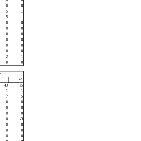
0
0
5
1
5
1
0
0
0
0
0
0
0
0
0
0
0
0
2
1
0
0
c
+/-
43
15
1
-1
7
5
0
0
0
0
0
0
0
-3
0
0
0
0
0
0