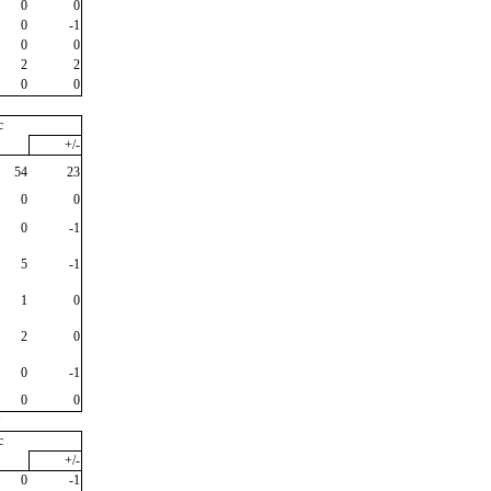
0
0
0
-1
0
0
2
2
0
0
c
+/-
54
23
0
0
0
-1
5
-1
1
0
2
0
0
-1
0
0
"
c
+/-
0
-1