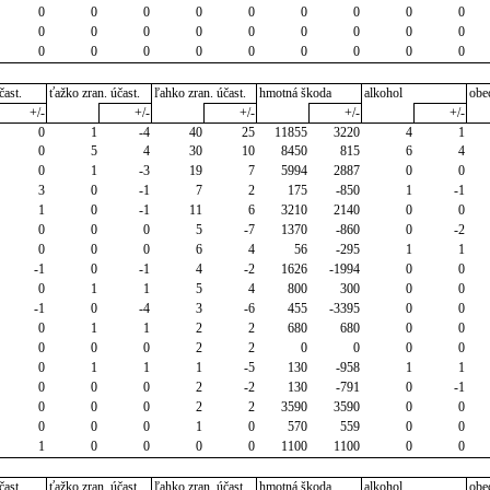
0
0
0
0
0
0
0
0
0
0
0
0
0
0
0
0
0
0
0
0
0
0
0
0
0
0
0
čast.
ťažko zran. účast.
ľahko zran. účast.
hmotná škoda
alkohol
obe
+/-
+/-
+/-
+/-
+/-
0
1
-4
40
25
11855
3220
4
1
0
5
4
30
10
8450
815
6
4
0
1
-3
19
7
5994
2887
0
0
3
0
-1
7
2
175
-850
1
-1
1
0
-1
11
6
3210
2140
0
0
0
0
0
5
-7
1370
-860
0
-2
0
0
0
6
4
56
-295
1
1
-1
0
-1
4
-2
1626
-1994
0
0
0
1
1
5
4
800
300
0
0
-1
0
-4
3
-6
455
-3395
0
0
0
1
1
2
2
680
680
0
0
0
0
0
2
2
0
0
0
0
0
1
1
1
-5
130
-958
1
1
0
0
0
2
-2
130
-791
0
-1
0
0
0
2
2
3590
3590
0
0
0
0
0
1
0
570
559
0
0
1
0
0
0
0
1100
1100
0
0
čast.
ťažko zran. účast.
ľahko zran. účast.
hmotná škoda
alkohol
obe