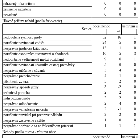
0
0
0
odrazeným kameňom
0
0
0
zavinenie nezistené
0
0
0
nezadané
Hlavné príčiny nehôd (podľa frekvencie)
počet nehôd
usmrtení ú
Senica
+/-
nedovolená rýchlosť jazdy
32
16
1
24
5
0
porušenie povinnosti vodiča
13
1
0
nesprávna jazda cez križovatku
10
5
3
porušenie osobitných ustanovení o chodcoch
9
6
1
nedodržanie vzdialenosti medzi vozidlami
5
-6
0
porušenie povinnosti účastníka cestnej premávky
5
4
0
nesprávne otáčanie a cúvanie
4
1
0
nesprávne predchádzanie
3
2
0
pôsobenie zvierať
3
-2
0
nesprávny spôsob jazdy
2
2
0
technická porucha
2
2
0
indispozícia osoby
2
-4
0
nesprávne odbočovanie
2
-1
0
nesprávne vchádzanie na cestu
2
2
0
porušenie pravidiel pri preprave nákladu
1
0
0
nesprávne zastavenie a státie
1
1
1
nesprávne správanie sa na železničnom priecestí
Nehody podľa miesta - v/mimo obec
počet nehôd
usmrtení ú