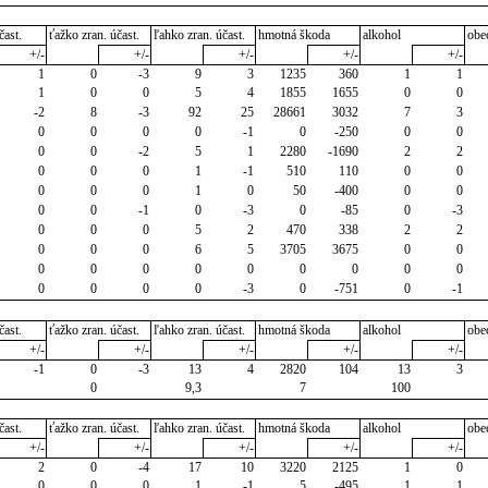
čast.
ťažko zran. účast.
ľahko zran. účast.
hmotná škoda
alkohol
obe
+/-
+/-
+/-
+/-
+/-
1
0
-3
9
3
1235
360
1
1
1
0
0
5
4
1855
1655
0
0
-2
8
-3
92
25
28661
3032
7
3
0
0
0
0
-1
0
-250
0
0
0
0
-2
5
1
2280
-1690
2
2
0
0
0
1
-1
510
110
0
0
0
0
0
1
0
50
-400
0
0
0
0
-1
0
-3
0
-85
0
-3
0
0
0
5
2
470
338
2
2
0
0
0
6
5
3705
3675
0
0
0
0
0
0
0
0
0
0
0
0
0
0
0
-3
0
-751
0
-1
čast.
ťažko zran. účast.
ľahko zran. účast.
hmotná škoda
alkohol
obe
+/-
+/-
+/-
+/-
+/-
-1
0
-3
13
4
2820
104
13
3
0
9,3
7
100
čast.
ťažko zran. účast.
ľahko zran. účast.
hmotná škoda
alkohol
obe
+/-
+/-
+/-
+/-
+/-
2
0
-4
17
10
3220
2125
1
0
0
0
0
1
-1
5
-495
1
1