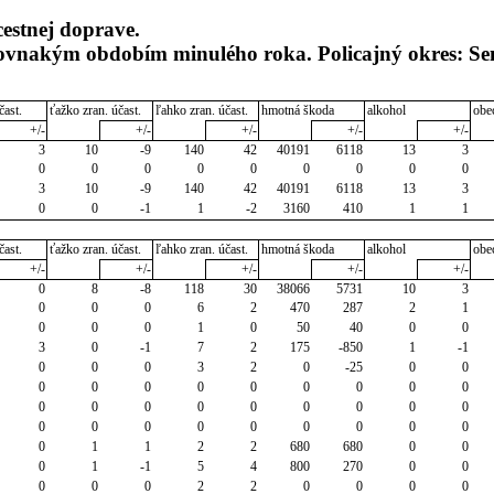
cestnej doprave.
rovnakým obdobím minulého roka. Policajný okres: Se
čast.
ťažko zran. účast.
ľahko zran. účast.
hmotná škoda
alkohol
obe
+/-
+/-
+/-
+/-
+/-
3
10
-9
140
42
40191
6118
13
3
0
0
0
0
0
0
0
0
0
3
10
-9
140
42
40191
6118
13
3
0
0
-1
1
-2
3160
410
1
1
čast.
ťažko zran. účast.
ľahko zran. účast.
hmotná škoda
alkohol
obe
+/-
+/-
+/-
+/-
+/-
0
8
-8
118
30
38066
5731
10
3
0
0
0
6
2
470
287
2
1
0
0
0
1
0
50
40
0
0
3
0
-1
7
2
175
-850
1
-1
0
0
0
3
2
0
-25
0
0
0
0
0
0
0
0
0
0
0
0
0
0
0
0
0
0
0
0
0
0
0
0
0
0
0
0
0
0
1
1
2
2
680
680
0
0
0
1
-1
5
4
800
270
0
0
0
0
0
2
2
0
0
0
0