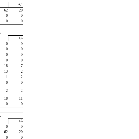
+/-
62
20
0
0
0
0
c
+/-
0
0
0
0
0
0
0
0
18
7
13
-2
11
2
0
0
2
2
18
11
0
0
c
+/-
0
0
62
20
0
0