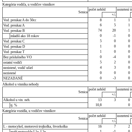
Kategória vodiča, u vodičov vinníkov
počet nehôd
usmrtení ú
Senica
+/-
Vod. preukaz A do 50cc
8
1
1
6
5
1
Vod. preukaz A
74
20
1
Vod. preukaz B
0
-1
0
mladší ako 18 rokov
5
0
0
Vod. preukaz C
1
0
0
Vod. preukaz D
1
0
0
Vod. preukaz T
0
-4
0
Bez príslušného VO
5
2
0
ostatní vodiči
4
3
0
nezistené, vodič ušiel
0
0
0
nezistené
0
-3
0
NEZADANÉ
Alkohol u vinníka nehody
počet nehôd
usmrtení ú
Senica
+/-
Alkohol u vin. neh.
13
3
0
10,8
0
tj. %
Kategória vozidla, u vodičov vinníkov
počet nehôd
usmrtení ú
Senica
+/-
L - motocykel, motorová trojkolka, štvorkolka
16
7
2
1
-1
0
malé motocykle L1e, L2e