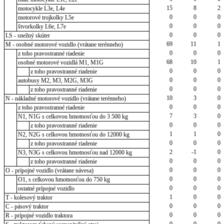
15
8
2
motocykle L3e, L4e
0
0
0
motorové trojkolky L5e
0
0
0
štvorkolky L6e, L7e
0
0
0
LS - snežný skúter
69
11
1
M - osobné motorové vozidlo (vrátane terénneho)
0
0
0
z toho pravostranné riadenie
68
10
1
osobné motorové vozidlá M1, M1G
0
0
0
z toho pravostranné riadenie
0
0
0
autobusy M2, M3, M2G, M3G
0
0
0
z toho pravostranné riadenie
10
3
0
N - nákladné motorové vozidlo (vrátane terénneho)
0
0
0
z toho pravostranné riadenie
7
3
0
N1, N1G s celkovou hmotnosťou do 3 500 kg
0
0
0
z toho pravostranné riadenie
1
1
0
N2, N2G s celkovou hmotnosťou do 12000 kg
0
0
0
z toho pravostranné riadenie
2
-1
0
N3, N3G s celkovou hmotnosťou nad 12000 kg
0
0
0
z toho pravostranné riadenie
0
0
0
O - prípojné vozidlo (vrátane návesa)
0
0
0
O1, s celkovou hmotnosťou do 750 kg
0
0
0
ostatné prípojné vozidlo
1
0
0
T - kolesový traktor
0
0
0
C - pásový traktor
0
0
0
R - prípojné vozidlo traktora
0
0
0