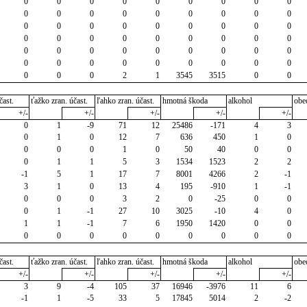
0
0
0
0
0
0
0
0
0
0
0
0
0
0
0
0
0
0
0
0
0
0
0
0
0
0
0
0
0
0
0
0
0
0
0
0
0
0
0
0
0
0
0
0
0
0
0
0
0
0
0
0
0
0
0
0
0
2
1
3545
3515
0
0
čast.
ťažko zran. účast.
ľahko zran. účast.
hmotná škoda
alkohol
obe
+/-
+/-
+/-
+/-
+/-
0
1
-9
71
12
25486
-171
4
3
0
1
0
12
7
636
450
1
0
0
0
0
1
0
50
40
0
0
0
1
1
5
3
1534
1523
2
2
-1
5
1
17
7
8001
4266
2
-1
3
1
0
13
4
195
-910
1
-1
0
0
0
3
2
0
-25
0
0
0
1
-1
27
10
3025
-10
4
0
1
1
-1
7
6
1950
1420
0
0
0
0
0
0
0
0
0
0
0
čast.
ťažko zran. účast.
ľahko zran. účast.
hmotná škoda
alkohol
obe
+/-
+/-
+/-
+/-
+/-
3
9
-4
105
37
16946
-3976
11
6
-1
1
-5
33
5
17845
5014
2
-2