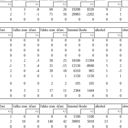
+/-
+/-
+/-
+/-
+/-
1
3
-8
69
26
19208
8320
9
2
2
7
-1
71
16
20983
-2202
4
1
0
0
0
0
0
0
0
0
0
čast.
ťažko zran. účast.
ľahko zran. účast.
hmotná škoda
alkohol
obe
+/-
+/-
+/-
+/-
+/-
0
0
0
0
0
0
0
0
0
0
0
0
0
0
0
0
0
0
0
0
0
0
0
0
0
0
0
0
0
0
0
0
0
0
0
0
1
2
-3
50
25
18106
11394
1
0
-1
5
-4
31
-15
12136
-8940
5
2
2
0
-4
39
18
6310
965
1
-3
1
0
0
1
1
1150
1150
1
1
0
0
0
2
2
105
105
0
0
0
3
2
17
11
2384
1444
5
3
0
0
0
0
0
0
0
0
0
čast.
ťažko zran. účast.
ľahko zran. účast.
hmotná škoda
alkohol
obe
+/-
+/-
+/-
+/-
+/-
1
0
0
0
0
1100
1100
0
0
2
10
-9
140
42
39091
5018
13
3
0
0
0
0
0
0
0
0
0