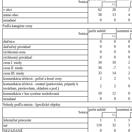
Senica
+/-
v obci
62
20
2
58
13
4
mimo obec
0
0
0
nezadané
Podľa kategórie cesty
počet nehôd
usmrtení ú
Senica
+/-
diaľnica
0
0
0
0
0
0
diaľničný privádzač
0
0
0
rýchlostná cesta
0
0
0
rýchlostný privádzač
34
10
2
cesta I. triedy
30
-7
1
cesta II. triedy
33
14
2
cesta III. triedy
2
2
1
komunikácia účelová - poľné a lesné cesty
komunikácia účelová - ostatné (parkoviská, príjazdy k
2
2
0
továrňam, pieskovňam, skladom a pod.)
19
12
0
komunikácia v km systéme nesledovaná
0
0
0
nezadané
Nehody podľa miesta - špecifické objekty
počet nehôd
usmrtení ú
Senica
+/-
železničné priecestie
1
1
1
119
32
5
iné
0
0
0
NEZADANÉ