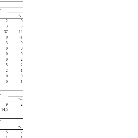
c
+/-
2
0
3
3
37
12
0
-1
3
0
0
0
0
0
0
-2
5
2
2
1
0
0
0
-1
c
+/-
9
2
14,5
c
+/-
5
2
1
1