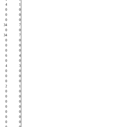
4
1
0
0
0
0
0
0
34
7
0
0
34
7
0
0
0
0
0
0
6
4
0
0
4
3
0
0
0
0
0
0
2
1
0
0
0
0
0
0
0
0
0
0
0
0
0
0
0
0