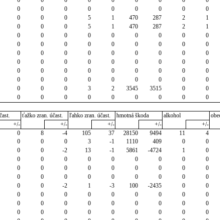
0
0
0
0
0
0
0
0
0
0
0
0
5
1
470
287
2
1
0
0
0
5
1
470
287
2
1
0
0
0
0
0
0
0
0
0
0
0
0
0
0
0
0
0
0
0
0
0
0
0
0
0
0
0
0
0
0
0
0
0
0
0
0
0
0
0
0
0
0
0
0
0
0
0
0
0
0
0
0
0
0
0
0
0
3
2
3545
3515
0
0
0
0
0
0
0
0
0
0
0
čast.
ťažko zran. účast.
ľahko zran. účast.
hmotná škoda
alkohol
obe
+/-
+/-
+/-
+/-
+/-
0
8
-4
105
37
28150
9494
11
4
0
0
0
3
-1
1110
409
0
0
0
0
-2
13
-1
5861
-4724
1
0
0
0
0
0
0
0
0
0
0
0
0
0
0
0
0
0
0
0
0
0
0
0
0
0
0
0
0
0
0
-2
1
-3
100
-2435
0
0
0
0
0
0
0
0
0
0
0
0
0
0
0
0
0
0
0
0
0
0
0
0
0
0
0
0
0