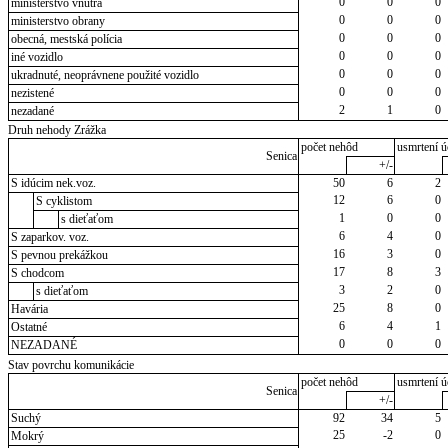
0
0
0
ministerstvo vnútra
0
0
0
ministerstvo obrany
0
0
0
obecná, mestská polícia
0
0
0
iné vozidlo
0
0
0
ukradnuté, neoprávnene použité vozidlo
0
0
0
nezistené
2
1
0
nezadané
Druh nehody Zrážka
počet nehôd
usmrtení ú
Senica
+/-
S idúcim nek.voz.
50
6
2
12
6
0
S cyklistom
1
0
0
s dieťaťom
6
4
0
S zaparkov. voz.
16
3
0
S pevnou prekážkou
17
8
3
S chodcom
3
2
0
s dieťaťom
25
8
0
Havária
6
4
1
Ostatné
0
0
0
NEZADANÉ
Stav povrchu komunikácie
počet nehôd
usmrtení ú
Senica
+/-
Suchý
92
34
5
25
-2
0
Mokrý