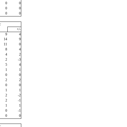
0
0
0
0
0
0
c
+/-
9
4
14
9
11
0
8
4
4
2
2
-3
5
4
1
1
0
0
2
2
0
0
1
1
2
-2
2
-1
1
1
0
-1
0
0
c