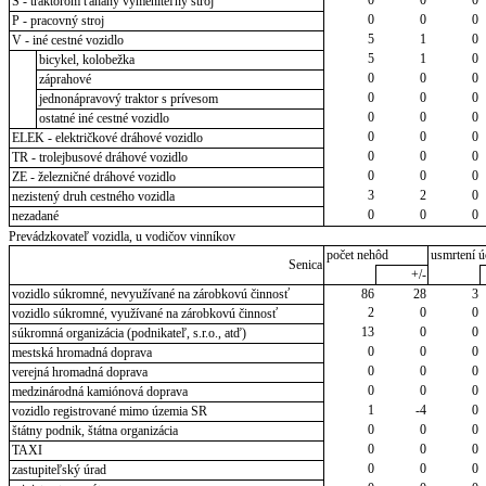
S - traktorom ťahaný vymeniteľný stroj
0
0
0
P - pracovný stroj
5
1
0
V - iné cestné vozidlo
5
1
0
bicykel, kolobežka
0
0
0
záprahové
0
0
0
jednonápravový traktor s prívesom
0
0
0
ostatné iné cestné vozidlo
0
0
0
ELEK - električkové dráhové vozidlo
0
0
0
TR - trolejbusové dráhové vozidlo
0
0
0
ZE - železničné dráhové vozidlo
3
2
0
nezistený druh cestného vozidla
0
0
0
nezadané
Prevádzkovateľ vozidla, u vodičov vinníkov
počet nehôd
usmrtení ú
Senica
+/-
vozidlo súkromné, nevyužívané na zárobkovú činnosť
86
28
3
2
0
0
vozidlo súkromné, využívané na zárobkovú činnosť
13
0
0
súkromná organizácia (podnikateľ, s.r.o., atď)
0
0
0
mestská hromadná doprava
0
0
0
verejná hromadná doprava
0
0
0
medzinárodná kamiónová doprava
1
-4
0
vozidlo registrované mimo územia SR
0
0
0
štátny podnik, štátna organizácia
0
0
0
TAXI
0
0
0
zastupiteľský úrad