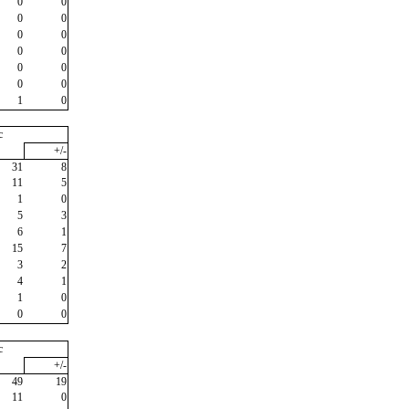
0
0
0
0
0
0
0
0
0
0
0
0
1
0
c
+/-
31
8
11
5
1
0
5
3
6
1
15
7
3
2
4
1
1
0
0
0
c
+/-
49
19
11
0