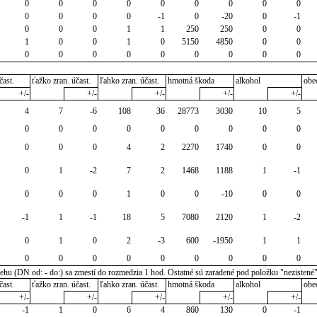
0
0
0
0
0
0
0
0
0
0
0
0
0
-1
0
-20
0
-1
0
0
0
1
1
250
250
0
0
1
0
0
1
0
5150
4850
0
0
0
0
0
0
0
0
0
0
0
čast.
ťažko zran. účast.
ľahko zran. účast.
hmotná škoda
alkohol
obe
+/-
+/-
+/-
+/-
+/-
4
7
-6
108
36
28773
3030
10
5
0
0
0
0
0
0
0
0
0
0
0
0
4
2
2270
1740
0
0
0
1
-2
7
2
1468
1188
1
-1
0
0
0
1
0
0
-10
0
0
-1
1
-1
18
5
7080
2120
1
-2
0
1
0
2
-3
600
-1950
1
1
0
0
0
0
0
0
0
0
0
u (DN od: - do:) sa zmestí do rozmedzia 1 hod. Ostatné sú zaradené pod položku "nezistené
čast.
ťažko zran. účast.
ľahko zran. účast.
hmotná škoda
alkohol
obe
+/-
+/-
+/-
+/-
+/-
-1
1
0
6
4
860
130
0
-1