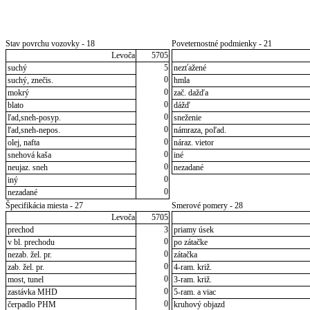
Stav povrchu vozovky - 18
Poveternostné podmienky - 21
Levoča
5705
suchý
5
nezťažené
0
suchý, znečis.
hmla
0
mokrý
zač. dažďa
0
blato
dážď
0
ľad,sneh-posyp.
sneženie
0
ľad,sneh-nepos.
námraza, poľad.
0
olej, nafta
náraz. vietor
0
snehová kaša
iné
0
neujaz. sneh
nezadané
0
iný
0
nezadané
Špecifikácia miesta - 27
Smerové pomery - 28
Levoča
5705
prechod
3
priamy úsek
0
v bl. prechodu
po zátačke
0
nezab. žel. pr.
zátačka
0
zab. žel. pr.
4-ram. križ.
0
most, tunel
3-ram. križ.
0
zastávka MHD
5-ram. a viac
0
čerpadlo PHM
kruhový objazd