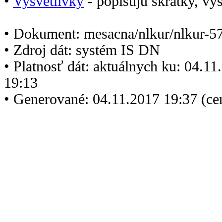
•
Vysvetlivky
- popisujú skratky, vys
• Dokument: mesacna/nlkur/nlkur-5
• Zdroj dát: systém IS DN
• Platnosť dát: aktuálnych ku: 04.1
19:13
• Generované: 04.11.2017 19:37 (ce