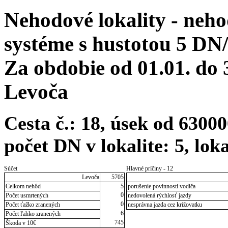
Nehodové lokality - neh
systéme s hustotou 5 DN
Za obdobie od 01.01. do
Levoča
Cesta č.: 18, úsek od 630
počet DN v lokalite: 5, lok
Súčet
Hlavné príčiny - 12
Levoča
5705
Celkom nehôd
5
porušenie povinnosti vodiča
0
Počet usmrtených
nedovolená rýchlosť jazdy
0
Počet ťažko zranených
nesprávna jazda cez križovatku
6
Počet ľahko zranených
745
Škoda v 10€