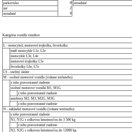
0
parkovisko
nezadané
2
iné
0
nezadané
Kategória vozidla vinníkov
L - motocykel, motorová trojkolka, štvorkolka
malé motocykle L1e, L2e
motocykle L3e, L4e
motorové trojkolky L5e
štvorkolky L6e, L7e
LS - snežný skúter
M - osobné motorové vozidlo (vrátane terénneho)
z toho pravostranné riadenie
osobné motorové vozidlá M1, M1G
z toho pravostranné riadenie
autobusy M2, M3, M2G, M3G
z toho pravostranné riadenie
N - nákladné motorové vozidlo (vrátane terénneho)
z toho pravostranné riadenie
N1, N1G s celkovou hmotnosťou do 3 500 kg
z toho pravostranné riadenie
N2, N2G s celkovou hmotnosťou do 12000 kg