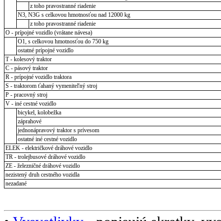
z toho pravostranné riadenie
N3, N3G s celkovou hmotnosťou nad 12000 kg
z toho pravostranné riadenie
O - prípojné vozidlo (vrátane návesa)
O1, s celkovou hmotnosťou do 750 kg
ostatné prípojné vozidlo
T - kolesový traktor
C - pásový traktor
R - prípojné vozidlo traktora
S - traktorom ťahaný vymeniteľný stroj
P - pracovný stroj
V - iné cestné vozidlo
bicykel, kolobežka
záprahové
jednonápravový traktor s prívesom
ostatné iné cestné vozidlo
ELEK - električkové dráhové vozidlo
TR - trolejbusové dráhové vozidlo
ZE - železničné dráhové vozidlo
nezistený druh cestného vozidla
nezadané