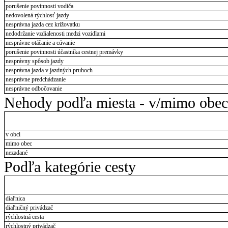
porušenie povinnosti vodiča
nedovolená rýchlosť jazdy
nesprávna jazda cez križovatku
nedodržanie vzdialenosti medzi vozidlami
nesprávne otáčanie a cúvanie
porušenie povinnosti účastníka cestnej premávky
nesprávny spôsob jazdy
nesprávna jazda v jazdných pruhoch
nesprávne predchádzanie
nesprávne odbočovanie
Nehody podľa miesta - v/mimo obec
v obci
mimo obec
nezadané
Podľa kategórie cesty
diaľnica
diaľničný privádzač
rýchlostná cesta
rýchlostný privádzač