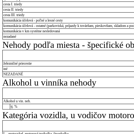
cesta I. triedy
cesta II. triedy
cesta III. triedy
komunikácia účelová - poľné a lesné cesty
komunikácia účelová - ostatné (parkoviská, príjazdy k továrňam, pieskovňam, skladom a pod
komunikácia v km systéme nesledovaná
nezadané
Nehody podľa miesta - špecifické ob
železničné priecestie
iné
NEZADANÉ
Alkohol u vinníka nehody
Alkohol u vin. neh.
tj. %
Kategória vozidla, u vodičov motor
L - motocykel, motorová trojkolka, štvorkolka