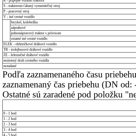
R - prípojné vozidlo traktora
S - traktorom ťahaný vymeniteľný stroj
P - pracovný stroj
V - iné cestné vozidlo
bicykel, kolobežka
záprahové
jednonápravový traktor s prívesom
ostatné iné cestné vozidlo
ELEK - električkové dráhové vozidlo
TR - trolejbusové dráhové vozidlo
ZE - železničné dráhové vozidlo
nezistený druh cestného vozidla
nezadané
Podľa zaznamenaného času priebehu
zaznamenaný čas priebehu (DN od: -
Ostatné sú zaradené pod položku "ne
0 - 1 hod
1 - 2 hod
2 - 3 hod
3 - 4 hod
4 - 5 hod