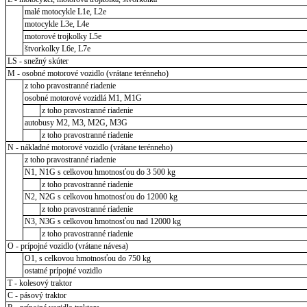
malé motocykle L1e, L2e
motocykle L3e, L4e
motorové trojkolky L5e
štvorkolky L6e, L7e
LS - snežný skúter
M - osobné motorové vozidlo (vrátane terénneho)
z toho pravostranné riadenie
osobné motorové vozidlá M1, M1G
z toho pravostranné riadenie
autobusy M2, M3, M2G, M3G
z toho pravostranné riadenie
N - nákladné motorové vozidlo (vrátane terénneho)
z toho pravostranné riadenie
N1, N1G s celkovou hmotnosťou do 3 500 kg
z toho pravostranné riadenie
N2, N2G s celkovou hmotnosťou do 12000 kg
z toho pravostranné riadenie
N3, N3G s celkovou hmotnosťou nad 12000 kg
z toho pravostranné riadenie
O - prípojné vozidlo (vrátane návesa)
O1, s celkovou hmotnosťou do 750 kg
ostatné prípojné vozidlo
T - kolesový traktor
C - pásový traktor