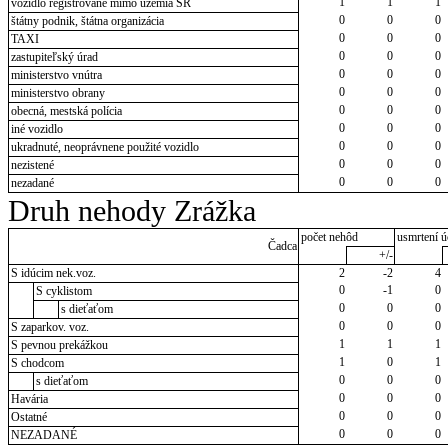
1
1
1
vozidlo registrované mimo územia SR
0
0
0
štátny podnik, štátna organizácia
0
0
0
TAXI
0
0
0
zastupiteľský úrad
0
0
0
ministerstvo vnútra
0
0
0
ministerstvo obrany
0
0
0
obecná, mestská polícia
0
0
0
iné vozidlo
0
0
0
ukradnuté, neoprávnene použité vozidlo
0
0
0
nezistené
0
0
0
nezadané
Druh nehody Zrážka
počet nehôd
usmrtení ú
Čadca
+/-
S idúcim nek.voz.
2
-2
4
0
-1
0
S cyklistom
0
0
0
s dieťaťom
0
0
0
S zaparkov. voz.
1
1
1
S pevnou prekážkou
1
0
1
S chodcom
0
0
0
s dieťaťom
0
0
0
Havária
0
0
0
Ostatné
0
0
0
NEZADANÉ