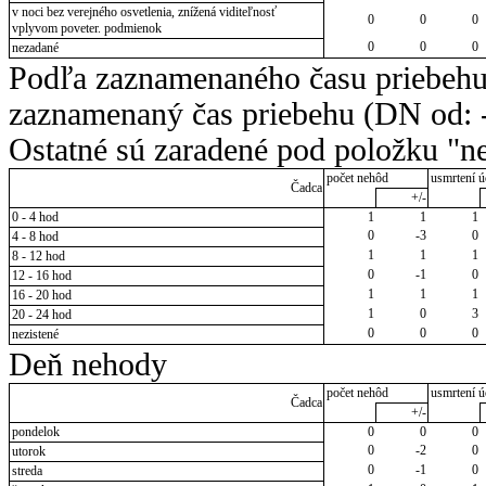
v noci bez verejného osvetlenia, znížená viditeľnosť
0
0
0
vplyvom poveter. podmienok
0
0
0
nezadané
Podľa zaznamenaného času priebehu
zaznamenaný čas priebehu (DN od: -
Ostatné sú zaradené pod položku "ne
počet nehôd
usmrtení ú
Čadca
+/-
0 - 4 hod
1
1
1
0
-3
0
4 - 8 hod
1
1
1
8 - 12 hod
0
-1
0
12 - 16 hod
1
1
1
16 - 20 hod
1
0
3
20 - 24 hod
0
0
0
nezistené
Deň nehody
počet nehôd
usmrtení ú
Čadca
+/-
pondelok
0
0
0
0
-2
0
utorok
0
-1
0
streda