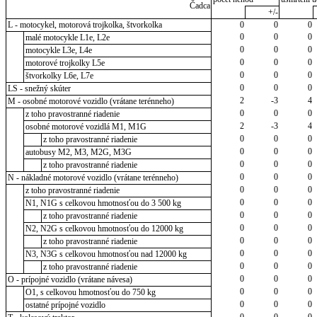
Čadca
+/-
L - motocykel, motorová trojkolka, štvorkolka
0
0
0
0
0
0
malé motocykle L1e, L2e
0
0
0
motocykle L3e, L4e
0
0
0
motorové trojkolky L5e
0
0
0
štvorkolky L6e, L7e
0
0
0
LS - snežný skúter
2
-3
4
M - osobné motorové vozidlo (vrátane terénneho)
0
0
0
z toho pravostranné riadenie
2
-3
4
osobné motorové vozidlá M1, M1G
0
0
0
z toho pravostranné riadenie
0
0
0
autobusy M2, M3, M2G, M3G
0
0
0
z toho pravostranné riadenie
0
0
0
N - nákladné motorové vozidlo (vrátane terénneho)
0
0
0
z toho pravostranné riadenie
0
0
0
N1, N1G s celkovou hmotnosťou do 3 500 kg
0
0
0
z toho pravostranné riadenie
0
0
0
N2, N2G s celkovou hmotnosťou do 12000 kg
0
0
0
z toho pravostranné riadenie
0
0
0
N3, N3G s celkovou hmotnosťou nad 12000 kg
0
0
0
z toho pravostranné riadenie
0
0
0
O - prípojné vozidlo (vrátane návesa)
0
0
0
O1, s celkovou hmotnosťou do 750 kg
0
0
0
ostatné prípojné vozidlo
0
0
0