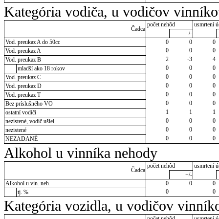
Kategória vodiča, u vodičov vinník
počet nehôd
usmrtení ú
Čadca
+/-
Vod. preukaz A do 50cc
0
0
0
0
0
0
Vod. preukaz A
2
-3
4
Vod. preukaz B
0
0
0
mladší ako 18 rokov
0
0
0
Vod. preukaz C
0
0
0
Vod. preukaz D
0
0
0
Vod. preukaz T
0
0
0
Bez príslušného VO
1
1
1
ostatní vodiči
0
0
0
nezistené, vodič ušiel
0
0
0
nezistené
0
0
0
NEZADANÉ
Alkohol u vinníka nehody
počet nehôd
usmrtení ú
Čadca
+/-
Alkohol u vin. neh.
0
0
0
0
0
tj. %
Kategória vozidla, u vodičov vinník
počet nehôd
usmrtení ú