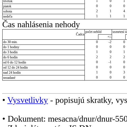
1
0
1
štvrtok
0
0
0
piatok
2
1
4
sobota
1
1
1
nedeľa
Čas nahlásenia nehody
počet nehôd
usmrtení ú
Čadca
+/-
do 30 min.
0
-2
0
0
0
0
do 1 hodiny
1
0
1
do 3 hodín
2
2
2
do 6 hodín
0
-1
0
od 6 do 12 hodín
0
0
0
od 12 do 24 hodín
1
0
3
nad 24 hodín
0
0
0
nezadané
•
Vysvetlivky
- popisujú skratky, vys
• Dokument: mesacna/dnur/dnur-550