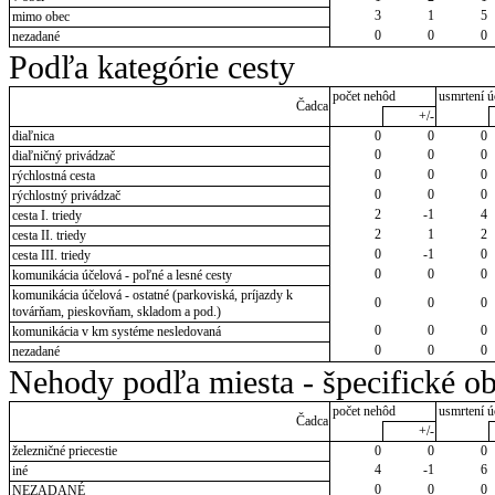
3
1
5
mimo obec
0
0
0
nezadané
Podľa kategórie cesty
počet nehôd
usmrtení ú
Čadca
+/-
diaľnica
0
0
0
0
0
0
diaľničný privádzač
0
0
0
rýchlostná cesta
0
0
0
rýchlostný privádzač
2
-1
4
cesta I. triedy
2
1
2
cesta II. triedy
0
-1
0
cesta III. triedy
0
0
0
komunikácia účelová - poľné a lesné cesty
komunikácia účelová - ostatné (parkoviská, príjazdy k
0
0
0
továrňam, pieskovňam, skladom a pod.)
0
0
0
komunikácia v km systéme nesledovaná
0
0
0
nezadané
Nehody podľa miesta - špecifické ob
počet nehôd
usmrtení ú
Čadca
+/-
železničné priecestie
0
0
0
4
-1
6
iné
0
0
0
NEZADANÉ