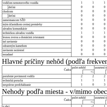
1
1
1
vodičom nemotorového vozidla
0
0
0
deťmi
0
0
0
chodcom
0
0
0
deťmi
0
0
0
zamestnancom SŽD
0
0
0
iným účastníkom cestnej premávky
0
0
0
závadou komunikácie
1
1
1
technickou závadou vozidla
0
0
0
lesnou zverou a domácimi zvieratami
0
0
0
iné zavinenie
0
0
0
odrazeným kameňom
0
0
0
zavinenie nezistené
0
0
0
nezadané
Hlavné príčiny nehôd (podľa frekven
počet nehôd
usmrtení ú
Čadca
+/-
porušenie povinnosti vodiča
2
2
2
1
1
1
technická porucha
1
0
3
nesprávne predchádzanie
Nehody podľa miesta - v/mimo obec
počet nehôd
usmrtení ú
Čadca
+/-
v obci
1
-2
1