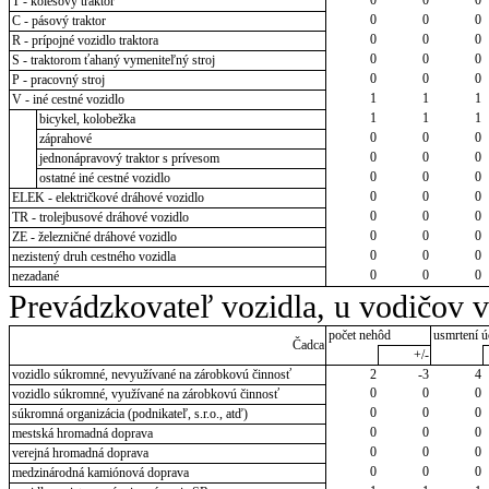
T - kolesový traktor
0
0
0
C - pásový traktor
0
0
0
R - prípojné vozidlo traktora
0
0
0
S - traktorom ťahaný vymeniteľný stroj
0
0
0
P - pracovný stroj
1
1
1
V - iné cestné vozidlo
1
1
1
bicykel, kolobežka
0
0
0
záprahové
0
0
0
jednonápravový traktor s prívesom
0
0
0
ostatné iné cestné vozidlo
0
0
0
ELEK - električkové dráhové vozidlo
0
0
0
TR - trolejbusové dráhové vozidlo
0
0
0
ZE - železničné dráhové vozidlo
0
0
0
nezistený druh cestného vozidla
0
0
0
nezadané
Prevádzkovateľ vozidla, u vodičov 
počet nehôd
usmrtení ú
Čadca
+/-
vozidlo súkromné, nevyužívané na zárobkovú činnosť
2
-3
4
0
0
0
vozidlo súkromné, využívané na zárobkovú činnosť
0
0
0
súkromná organizácia (podnikateľ, s.r.o., atď)
0
0
0
mestská hromadná doprava
0
0
0
verejná hromadná doprava
0
0
0
medzinárodná kamiónová doprava