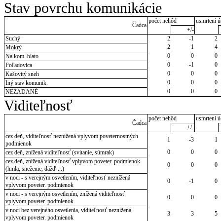
Stav povrchu komunikácie
počet nehôd
usmrtení ú
Čadca
+/-
Suchý
2
-1
2
2
1
4
Mokrý
0
0
0
Na kom. blato
0
-1
0
Poľadovica
0
0
0
Kašovitý sneh
0
0
0
Iný stav komunik.
0
0
0
NEZADANÉ
Viditeľnosť
počet nehôd
usmrtení ú
Čadca
+/-
cez deň, viditeľnosť neznížená vplyvom poveternostných
1
-3
1
podmienok
0
0
0
cez deň, znížená viditeľnosť (svitanie, súmrak)
cez deň, znížená viditeľnosť vplyvom poveter. podmienok
0
0
0
(hmla, sneženie, dážď ...)
v noci - s verejným osvetlením, viditeľnosť neznížená
0
-1
0
vplyvom poveter. podmienok
v noci - s verejným osvetlením, znížená viditeľnosť
0
0
0
vplyvom poveter. podmienok
v noci bez verejného osvetlenia, viditeľnosť neznížená
3
3
5
vplyvom poveter. podmienok