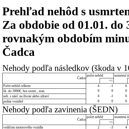
Prehľad nehôd s usmrten
Za obdobie od 01.01. do 
rovnakým obdobím minul
Čadca
Nehody podľa následkov (škoda v 1
počet nehôd
usmrtení ú
Čadca
+/-
Počet nehôd celkom
4
-1
6
0
0
0
šk. do 3990€, bez usmrt., zran.
4
-1
6
neh. s násl. na živote alebo zdraví
0
0
0
požiar vozidiel
Nehody podľa zavinenia (ŠEDN)
počet nehôd
usmrtení ú
Čadca
+/-
vodičom motorového vozidla
2
-3
4