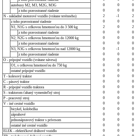
0
0
0
autobusy M2, M3, M2G, M3G
0
0
0
z toho pravostranné riadenie
2
-1
2
N - nákladné motorové vozidlo (vrátane terénneho)
0
0
0
z toho pravostranné riadenie
2
0
2
N1, N1G s celkovou hmotnosťou do 3 500 kg
0
0
0
z toho pravostranné riadenie
0
0
0
N2, N2G s celkovou hmotnosťou do 12000 kg
0
0
0
z toho pravostranné riadenie
0
-1
0
N3, N3G s celkovou hmotnosťou nad 12000 kg
0
0
0
z toho pravostranné riadenie
0
0
0
O - prípojné vozidlo (vrátane návesa)
0
0
0
O1, s celkovou hmotnosťou do 750 kg
0
0
0
ostatné prípojné vozidlo
0
0
0
T - kolesový traktor
0
0
0
C - pásový traktor
0
0
0
R - prípojné vozidlo traktora
0
0
0
S - traktorom ťahaný vymeniteľný stroj
0
0
0
P - pracovný stroj
0
0
0
V - iné cestné vozidlo
0
0
0
bicykel, kolobežka
0
0
0
záprahové
0
0
0
jednonápravový traktor s prívesom
0
0
0
ostatné iné cestné vozidlo
0
0
0
ELEK - električkové dráhové vozidlo
0
0
0