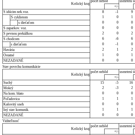
počet nehôd
usmrtení ú
Košický kraj
+/-
S idúcim nek.voz.
8
-1
9
1
0
1
S cyklistom
0
0
0
s dieťaťom
0
0
0
S zaparkov. voz.
2
0
2
S pevnou prekážkou
6
-6
6
S chodcom
0
-1
0
s dieťaťom
2
1
2
Havária
1
0
1
Ostatné
0
0
0
NEZADANÉ
Stav povrchu komunikácie
počet nehôd
usmrtení ú
Košický kraj
+/-
Suchý
15
-5
16
2
-3
2
Mokrý
0
0
0
Na kom. blato
1
1
1
Poľadovica
0
0
0
Kašovitý sneh
1
1
1
Iný stav komunik.
0
0
0
NEZADANÉ
Viditeľnosť
počet nehôd
usmrtení ú
Košický kraj
+/-