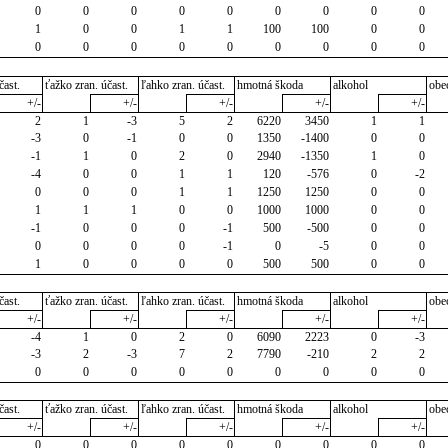
0
0
0
0
0
0
0
0
0
1
0
0
1
1
100
100
0
0
0
0
0
0
0
0
0
0
0
čast.
ťažko zran. účast.
ľahko zran. účast.
hmotná škoda
alkohol
obe
+/-
+/-
+/-
+/-
+/-
2
1
-3
5
2
6220
3450
1
1
-3
0
-1
0
0
1350
-1400
0
0
-1
1
0
2
0
2940
-1350
1
0
-4
0
0
1
1
120
-576
0
-2
0
0
0
1
1
1250
1250
0
0
1
1
1
0
0
1000
1000
0
0
-1
0
0
0
-1
500
-500
0
0
0
0
0
0
-1
0
-5
0
0
1
0
0
0
0
500
500
0
0
čast.
ťažko zran. účast.
ľahko zran. účast.
hmotná škoda
alkohol
obe
+/-
+/-
+/-
+/-
+/-
-4
1
0
2
0
6090
2223
0
-3
-3
2
-3
7
2
7790
-210
2
2
0
0
0
0
0
0
0
0
0
čast.
ťažko zran. účast.
ľahko zran. účast.
hmotná škoda
alkohol
obe
+/-
+/-
+/-
+/-
+/-
0
0
0
0
0
0
0
0
0