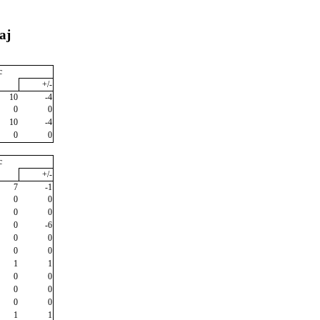
aj
c
+/-
10
-4
0
0
10
-4
0
0
c
+/-
7
-1
0
0
0
0
0
-6
0
0
0
0
1
1
0
0
0
0
0
0
1
1