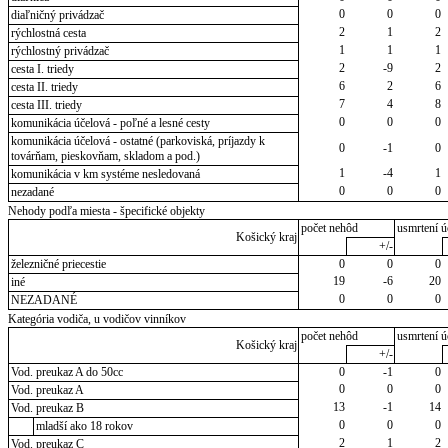
0
0
0
diaľničný privádzač
2
1
2
rýchlostná cesta
1
1
1
rýchlostný privádzač
2
-9
2
cesta I. triedy
6
2
6
cesta II. triedy
7
4
8
cesta III. triedy
0
0
0
komunikácia účelová - poľné a lesné cesty
komunikácia účelová - ostatné (parkoviská, príjazdy k
0
-1
0
továrňam, pieskovňam, skladom a pod.)
1
-4
1
komunikácia v km systéme nesledovaná
0
0
0
nezadané
Nehody podľa miesta - špecifické objekty
počet nehôd
usmrtení ú
Košický kraj
+/-
železničné priecestie
0
0
0
19
-6
20
iné
0
0
0
NEZADANÉ
Kategória vodiča, u vodičov vinníkov
počet nehôd
usmrtení ú
Košický kraj
+/-
Vod. preukaz A do 50cc
0
-1
0
0
0
0
Vod. preukaz A
13
-1
14
Vod. preukaz B
0
0
0
mladší ako 18 rokov
2
1
2
Vod. preukaz C