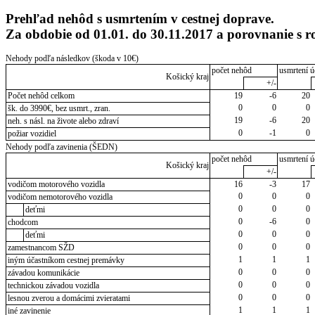
Prehľad nehôd s usmrtením v cestnej doprave.
Za obdobie od 01.01. do 30.11.2017 a porovnanie s
Nehody podľa následkov (škoda v 10€)
počet nehôd
usmrtení ú
Košický kraj
+/-
Počet nehôd celkom
19
-6
20
0
0
0
šk. do 3990€, bez usmrt., zran.
19
-6
20
neh. s násl. na živote alebo zdraví
0
-1
0
požiar vozidiel
Nehody podľa zavinenia (ŠEDN)
počet nehôd
usmrtení ú
Košický kraj
+/-
vodičom motorového vozidla
16
-3
17
0
0
0
vodičom nemotorového vozidla
0
0
0
deťmi
0
-6
0
chodcom
0
0
0
deťmi
0
0
0
zamestnancom SŽD
1
1
1
iným účastníkom cestnej premávky
0
0
0
závadou komunikácie
0
0
0
technickou závadou vozidla
0
0
0
lesnou zverou a domácimi zvieratami
1
1
1
iné zavinenie