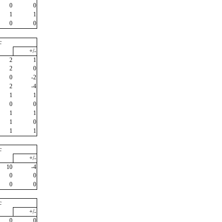
0
0
1
1
0
0
c
+/-
2
1
2
0
0
-2
2
-4
1
1
0
0
1
1
1
0
1
1
c
+/-
10
-4
0
0
0
0
c
+/-
0
0