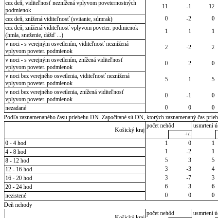
cez deň, viditeľnosť neznížená vplyvom poveternostných
11
-1
12
podmienok
0
-2
0
cez deň, znížená viditeľnosť (svitanie, súmrak)
cez deň, znížená viditeľnosť vplyvom poveter. podmienok
1
1
1
(hmla, sneženie, dážď ...)
v noci - s verejným osvetlením, viditeľnosť neznížená
2
-2
2
vplyvom poveter. podmienok
v noci - s verejným osvetlením, znížená viditeľnosť
0
-2
0
vplyvom poveter. podmienok
v noci bez verejného osvetlenia, viditeľnosť neznížená
5
1
5
vplyvom poveter. podmienok
v noci bez verejného osvetlenia, znížená viditeľnosť
0
-1
0
vplyvom poveter. podmienok
0
0
0
nezadané
Podľa zaznamenaného času priebehu DN. Započítané sú DN, ktorých zaznamenaný čas priebeh
počet nehôd
usmrtení ú
Košický kraj
+/-
0 - 4 hod
1
0
1
1
-2
1
4 - 8 hod
5
3
5
8 - 12 hod
3
-3
4
12 - 16 hod
3
-7
3
16 - 20 hod
6
3
6
20 - 24 hod
0
0
0
nezistené
Deň nehody
počet nehôd
usmrtení ú
Košický kraj