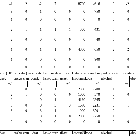
-1
2
-2
7
1
8730
-616
0
-2
-3
0
-1
0
0
0
-750
0
0
1
0
0
0
0
0
0
0
0
-2
1
1
1
1
300
-431
0
-1
-2
0
0
0
0
0
-40
0
0
1
0
-1
1
0
4850
4650
2
2
-1
0
0
0
0
0
-800
0
0
0
0
0
0
0
0
0
0
0
u (DN od: - do:) sa zmestí do rozmedzia 1 hod. Ostatné sú zaradené pod položku "nezistené
čast.
ťažko zran. účast.
ľahko zran. účast.
hmotná škoda
alkohol
obe
+/-
+/-
+/-
+/-
+/-
0
0
0
1
1
2300
2200
1
1
-2
1
0
0
0
1000
-570
0
0
3
1
0
1
-1
4160
3365
0
-1
-3
0
0
5
3
1670
-2231
0
-1
-8
0
-3
1
-1
1900
-3501
0
-1
3
1
0
1
0
2850
2750
1
1
0
0
0
0
0
0
0
0
0
čast.
ťažko zran. účast.
ľahko zran. účast.
hmotná škoda
alkohol
obe