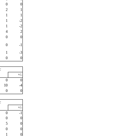
0
0
2
1
1
1
1
-2
1
-2
4
2
0
0
0
-1
1
-3
0
0
c
+/-
0
0
10
-4
0
0
c
+/-
0
-1
0
0
5
0
0
0
1
0