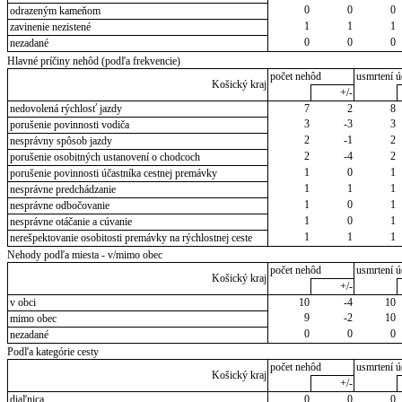
0
0
0
odrazeným kameňom
1
1
1
zavinenie nezistené
0
0
0
nezadané
Hlavné príčiny nehôd (podľa frekvencie)
počet nehôd
usmrtení ú
Košický kraj
+/-
nedovolená rýchlosť jazdy
7
2
8
3
-3
3
porušenie povinnosti vodiča
2
-1
2
nesprávny spôsob jazdy
2
-4
2
porušenie osobitných ustanovení o chodcoch
1
0
1
porušenie povinnosti účastníka cestnej premávky
1
1
1
nesprávne predchádzanie
1
0
1
nesprávne odbočovanie
1
0
1
nesprávne otáčanie a cúvanie
1
1
1
nerešpektovanie osobitosti premávky na rýchlostnej ceste
Nehody podľa miesta - v/mimo obec
počet nehôd
usmrtení ú
Košický kraj
+/-
v obci
10
-4
10
9
-2
10
mimo obec
0
0
0
nezadané
Podľa kategórie cesty
počet nehôd
usmrtení ú
Košický kraj
+/-
diaľnica
0
0
0