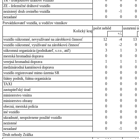
TR - trolejbusové dráhové vozidlo
0
0
0
ZE - železničné dráhové vozidlo
0
-1
0
nezistený druh cestného vozidla
0
0
0
nezadané
Prevádzkovateľ vozidla, u vodičov vinníkov
počet nehôd
usmrtení ú
Košický kraj
+/-
vozidlo súkromné, nevyužívané na zárobkovú činnosť
12
-4
13
0
-2
0
vozidlo súkromné, využívané na zárobkovú činnosť
3
1
3
súkromná organizácia (podnikateľ, s.r.o., atď)
0
0
0
mestská hromadná doprava
1
1
1
verejná hromadná doprava
0
0
0
medzinárodná kamiónová doprava
0
0
0
vozidlo registrované mimo územia SR
0
0
0
štátny podnik, štátna organizácia
0
0
0
TAXI
0
0
0
zastupiteľský úrad
0
0
0
ministerstvo vnútra
0
0
0
ministerstvo obrany
0
0
0
obecná, mestská polícia
0
0
0
iné vozidlo
0
0
0
ukradnuté, neoprávnene použité vozidlo
0
0
0
nezistené
0
-1
0
nezadané
Druh nehody Zrážka