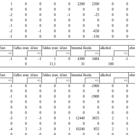
1
0
0
0
0
2200
2200
0
0
0
0
0
0
0
0
0
0
0
-2
0
0
0
-1
0
-25
0
0
0
0
0
0
0
0
0
0
0
-1
0
0
0
0
0
0
0
0
-2
0
-1
0
0
0
-650
0
0
-1
0
0
0
0
0
-156
0
0
čast.
ťažko zran. účast.
ľahko zran. účast.
hmotná škoda
alkohol
obe
+/-
+/-
+/-
+/-
+/-
-1
0
-1
1
0
4300
3484
2
-1
0
11,1
31
100
čast.
ťažko zran. účast.
ľahko zran. účast.
hmotná škoda
alkohol
obe
+/-
+/-
+/-
+/-
+/-
-1
0
0
0
0
0
-1900
0
0
0
0
0
0
0
0
0
0
0
-1
0
0
0
0
0
-1900
0
0
0
0
0
0
0
0
0
0
0
0
0
0
0
0
0
0
0
0
0
0
0
0
0
0
0
0
0
-3
3
-3
8
1
12440
3055
2
1
0
0
0
0
0
0
0
0
0
-4
3
-3
8
1
10240
855
2
1
0
0
0
0
0
0
0
0
0