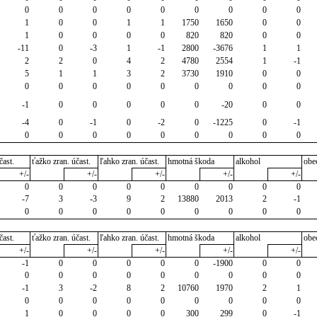
0
0
0
0
0
0
0
0
0
1
0
0
1
1
1750
1650
0
0
1
0
0
0
0
820
820
0
0
-11
0
-3
1
-1
2800
-3676
1
1
2
2
0
4
2
4780
2554
1
-1
5
1
1
3
2
3730
1910
0
0
0
0
0
0
0
0
0
0
0
-1
0
0
0
0
0
-20
0
0
-4
0
-1
0
-2
0
-1225
0
-1
0
0
0
0
0
0
0
0
0
čast.
ťažko zran. účast.
ľahko zran. účast.
hmotná škoda
alkohol
obe
+/-
+/-
+/-
+/-
+/-
0
0
0
0
0
0
0
0
0
-7
3
-3
9
2
13880
2013
2
-1
0
0
0
0
0
0
0
0
0
čast.
ťažko zran. účast.
ľahko zran. účast.
hmotná škoda
alkohol
obe
+/-
+/-
+/-
+/-
+/-
-1
0
0
0
0
0
-1900
0
0
0
0
0
0
0
0
0
0
0
-1
3
-2
8
2
10760
1970
2
1
0
0
0
0
0
0
0
0
0
1
0
0
0
0
300
299
0
-1