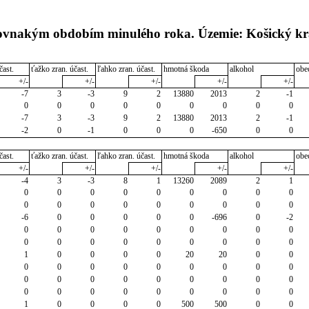
 rovnakým obdobím minulého roka. Územie: Košický kr
čast.
ťažko zran. účast.
ľahko zran. účast.
hmotná škoda
alkohol
obe
+/-
+/-
+/-
+/-
+/-
-7
3
-3
9
2
13880
2013
2
-1
0
0
0
0
0
0
0
0
0
-7
3
-3
9
2
13880
2013
2
-1
-2
0
-1
0
0
0
-650
0
0
čast.
ťažko zran. účast.
ľahko zran. účast.
hmotná škoda
alkohol
obe
+/-
+/-
+/-
+/-
+/-
-4
3
-3
8
1
13260
2089
2
1
0
0
0
0
0
0
0
0
0
0
0
0
0
0
0
0
0
0
-6
0
0
0
0
0
-696
0
-2
0
0
0
0
0
0
0
0
0
0
0
0
0
0
0
0
0
0
1
0
0
0
0
20
20
0
0
0
0
0
0
0
0
0
0
0
0
0
0
0
0
0
0
0
0
0
0
0
0
0
0
0
0
0
1
0
0
0
0
500
500
0
0