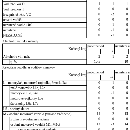
1
1
1
Vod. preukaz D
0
0
0
Vod. preukaz T
0
-2
0
Bez príslušného VO
0
0
0
ostatní vodiči
0
-1
0
nezistené, vodič ušiel
0
-1
0
nezistené
0
-1
0
NEZADANÉ
Alkohol u vinníka nehody
počet nehôd
usmrtení ú
Košický kraj
+/-
Alkohol u vin. neh.
2
-1
2
10,5
10
tj. %
Kategória vozidla, u vodičov vinníkov
počet nehôd
usmrtení ú
Košický kraj
+/-
L - motocykel, motorová trojkolka, štvorkolka
0
-1
0
0
0
0
malé motocykle L1e, L2e
0
-1
0
motocykle L3e, L4e
0
0
0
motorové trojkolky L5e
0
0
0
štvorkolky L6e, L7e
0
0
0
LS - snežný skúter
14
-2
15
M - osobné motorové vozidlo (vrátane terénneho)
0
0
0
z toho pravostranné riadenie
13
-3
14
osobné motorové vozidlá M1, M1G
0
0
0
z toho pravostranné riadenie