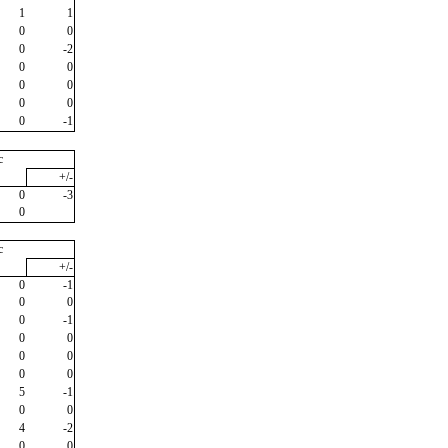
1
1
0
0
0
-2
0
0
0
0
0
0
0
-1
c
+/-
0
-3
0
c
+/-
0
-1
0
0
0
-1
0
0
0
0
0
0
5
-1
0
0
4
-2
0
0