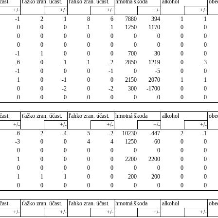
čast.
ťažko zran. účast.
ľahko zran. účast.
hmotná škoda
alkohol
obe
+/-
+/-
+/-
+/-
+/-
-1
2
1
8
6
7880
394
1
1
0
0
0
1
1
1250
1170
0
0
0
0
0
0
0
0
0
0
0
0
0
0
0
0
0
0
0
0
-1
1
0
0
0
700
30
0
0
-6
0
-1
1
-2
2850
1219
0
-3
-1
0
0
0
-1
0
-5
0
0
1
0
-1
0
0
2150
2070
1
1
0
0
-2
0
-2
300
-1700
0
0
0
0
0
0
0
0
0
0
0
čast.
ťažko zran. účast.
ľahko zran. účast.
hmotná škoda
alkohol
obe
+/-
+/-
+/-
+/-
+/-
-6
2
-4
5
-2
10230
-447
2
-1
-3
0
0
4
4
1250
60
0
0
0
0
0
0
0
0
0
0
0
1
0
0
0
0
2200
2200
0
0
0
0
0
0
0
0
0
0
0
1
1
1
0
0
200
200
0
0
0
0
0
0
0
0
0
0
0
čast.
ťažko zran. účast.
ľahko zran. účast.
hmotná škoda
alkohol
obe
+/-
+/-
+/-
+/-
+/-