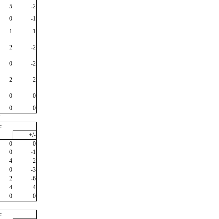
5
-2
0
-1
1
1
2
-2
0
-2
2
2
0
0
0
0
"
c
+/-
0
0
0
-1
4
2
0
-3
2
-6
4
4
0
0
c