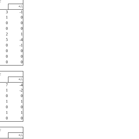
c
+/-
3
-1
1
0
0
0
0
0
2
1
5
-4
0
-1
0
0
0
0
0
0
c
+/-
7
-4
1
-2
0
0
1
1
0
0
1
1
0
0
c
+/-