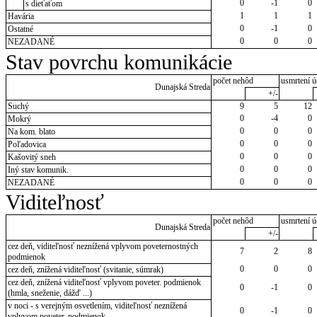
0
-1
0
s dieťaťom
1
1
1
Havária
0
-1
0
Ostatné
0
0
0
NEZADANÉ
Stav povrchu komunikácie
počet nehôd
usmrtení ú
Dunajská Streda
+/-
Suchý
9
5
12
0
-4
0
Mokrý
0
0
0
Na kom. blato
0
0
0
Poľadovica
0
0
0
Kašovitý sneh
0
0
0
Iný stav komunik.
0
0
0
NEZADANÉ
Viditeľnosť
počet nehôd
usmrtení ú
Dunajská Streda
+/-
cez deň, viditeľnosť neznížená vplyvom poveternostných
7
2
8
podmienok
0
0
0
cez deň, znížená viditeľnosť (svitanie, súmrak)
cez deň, znížená viditeľnosť vplyvom poveter. podmienok
0
-1
0
(hmla, sneženie, dážď ...)
v noci - s verejným osvetlením, viditeľnosť neznížená
0
-1
0
vplyvom poveter. podmienok