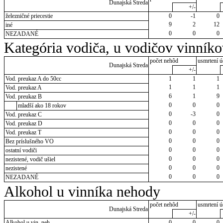
Dunajská Streda
+/-
železničné priecestie
0
-1
0
9
2
12
iné
0
0
0
NEZADANÉ
Kategória vodiča, u vodičov vinník
počet nehôd
usmrtení ú
Dunajská Streda
+/-
Vod. preukaz A do 50cc
1
1
1
1
1
1
Vod. preukaz A
6
1
9
Vod. preukaz B
0
0
0
mladší ako 18 rokov
0
-3
0
Vod. preukaz C
0
0
0
Vod. preukaz D
0
0
0
Vod. preukaz T
0
0
0
Bez príslušného VO
0
0
0
ostatní vodiči
0
0
0
nezistené, vodič ušiel
0
0
0
nezistené
0
0
0
NEZADANÉ
Alkohol u vinníka nehody
počet nehôd
usmrtení ú
Dunajská Streda
+/-
Alkohol u vin. neh.
0
0
0