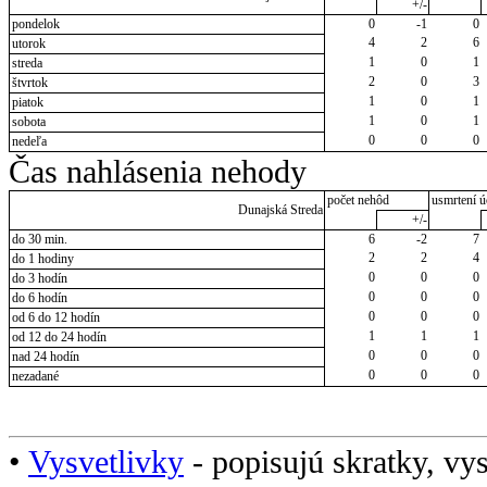
+/-
pondelok
0
-1
0
4
2
6
utorok
1
0
1
streda
2
0
3
štvrtok
1
0
1
piatok
1
0
1
sobota
0
0
0
nedeľa
Čas nahlásenia nehody
počet nehôd
usmrtení ú
Dunajská Streda
+/-
do 30 min.
6
-2
7
2
2
4
do 1 hodiny
0
0
0
do 3 hodín
0
0
0
do 6 hodín
0
0
0
od 6 do 12 hodín
1
1
1
od 12 do 24 hodín
0
0
0
nad 24 hodín
0
0
0
nezadané
•
Vysvetlivky
- popisujú skratky, vys