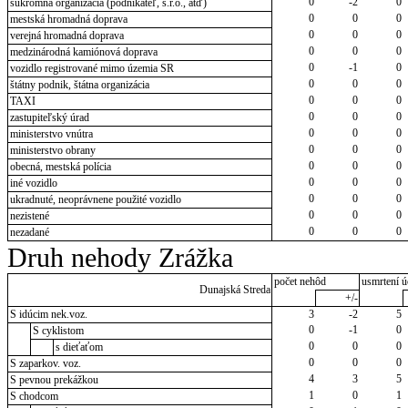
0
-2
0
súkromná organizácia (podnikateľ, s.r.o., atď)
0
0
0
mestská hromadná doprava
0
0
0
verejná hromadná doprava
0
0
0
medzinárodná kamiónová doprava
0
-1
0
vozidlo registrované mimo územia SR
0
0
0
štátny podnik, štátna organizácia
0
0
0
TAXI
0
0
0
zastupiteľský úrad
0
0
0
ministerstvo vnútra
0
0
0
ministerstvo obrany
0
0
0
obecná, mestská polícia
0
0
0
iné vozidlo
0
0
0
ukradnuté, neoprávnene použité vozidlo
0
0
0
nezistené
0
0
0
nezadané
Druh nehody Zrážka
počet nehôd
usmrtení ú
Dunajská Streda
+/-
S idúcim nek.voz.
3
-2
5
0
-1
0
S cyklistom
0
0
0
s dieťaťom
0
0
0
S zaparkov. voz.
4
3
5
S pevnou prekážkou
1
0
1
S chodcom