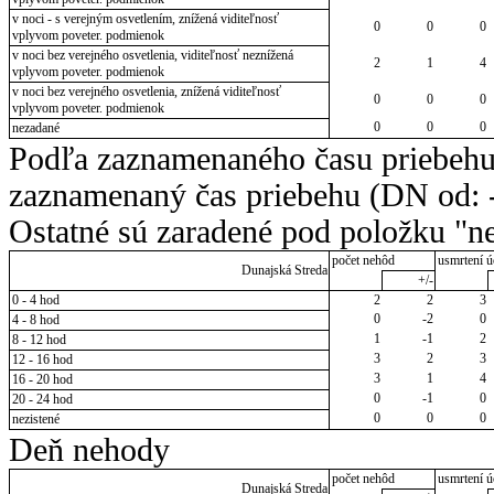
v noci - s verejným osvetlením, znížená viditeľnosť
0
0
0
vplyvom poveter. podmienok
v noci bez verejného osvetlenia, viditeľnosť neznížená
2
1
4
vplyvom poveter. podmienok
v noci bez verejného osvetlenia, znížená viditeľnosť
0
0
0
vplyvom poveter. podmienok
0
0
0
nezadané
Podľa zaznamenaného času priebehu
zaznamenaný čas priebehu (DN od: -
Ostatné sú zaradené pod položku "ne
počet nehôd
usmrtení ú
Dunajská Streda
+/-
0 - 4 hod
2
2
3
0
-2
0
4 - 8 hod
1
-1
2
8 - 12 hod
3
2
3
12 - 16 hod
3
1
4
16 - 20 hod
0
-1
0
20 - 24 hod
0
0
0
nezistené
Deň nehody
počet nehôd
usmrtení ú
Dunajská Streda