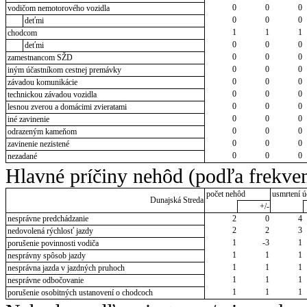
0
0
0
vodičom nemotorového vozidla
0
0
0
deťmi
1
1
1
chodcom
0
0
0
deťmi
0
0
0
zamestnancom SŽD
0
0
0
iným účastníkom cestnej premávky
0
0
0
závadou komunikácie
0
0
0
technickou závadou vozidla
0
0
0
lesnou zverou a domácimi zvieratami
0
0
0
iné zavinenie
0
0
0
odrazeným kameňom
0
0
0
zavinenie nezistené
0
0
0
nezadané
Hlavné príčiny nehôd (podľa frekven
počet nehôd
usmrtení ú
Dunajská Streda
+/-
nesprávne predchádzanie
2
0
4
2
2
3
nedovolená rýchlosť jazdy
1
-3
1
porušenie povinnosti vodiča
1
1
1
nesprávny spôsob jazdy
1
1
1
nesprávna jazda v jazdných pruhoch
1
1
1
nesprávne odbočovanie
1
1
1
porušenie osobitných ustanovení o chodcoch