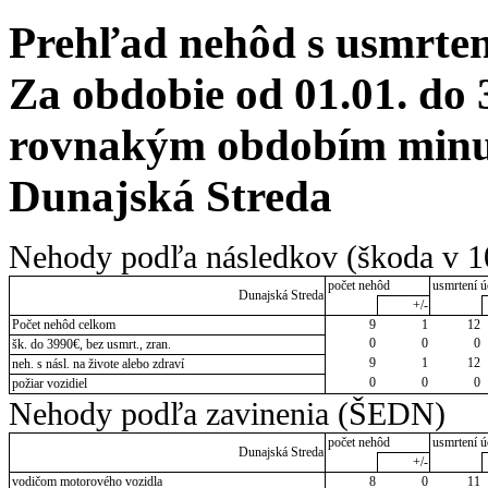
Prehľad nehôd s usmrten
Za obdobie od 01.01. do 
rovnakým obdobím minulé
Dunajská Streda
Nehody podľa následkov (škoda v 1
počet nehôd
usmrtení ú
Dunajská Streda
+/-
Počet nehôd celkom
9
1
12
0
0
0
šk. do 3990€, bez usmrt., zran.
9
1
12
neh. s násl. na živote alebo zdraví
0
0
0
požiar vozidiel
Nehody podľa zavinenia (ŠEDN)
počet nehôd
usmrtení ú
Dunajská Streda
+/-
vodičom motorového vozidla
8
0
11