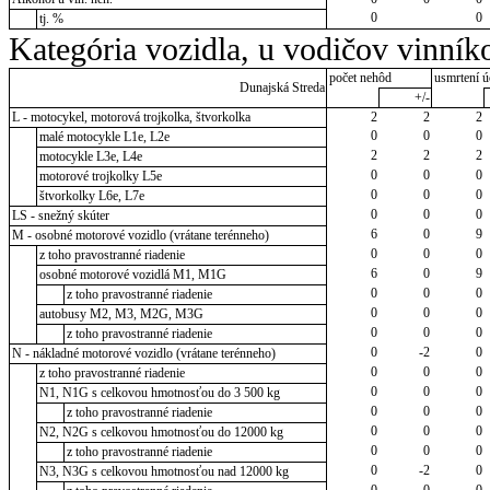
0
0
tj. %
Kategória vozidla, u vodičov vinník
počet nehôd
usmrtení ú
Dunajská Streda
+/-
L - motocykel, motorová trojkolka, štvorkolka
2
2
2
0
0
0
malé motocykle L1e, L2e
2
2
2
motocykle L3e, L4e
0
0
0
motorové trojkolky L5e
0
0
0
štvorkolky L6e, L7e
0
0
0
LS - snežný skúter
6
0
9
M - osobné motorové vozidlo (vrátane terénneho)
0
0
0
z toho pravostranné riadenie
6
0
9
osobné motorové vozidlá M1, M1G
0
0
0
z toho pravostranné riadenie
0
0
0
autobusy M2, M3, M2G, M3G
0
0
0
z toho pravostranné riadenie
0
-2
0
N - nákladné motorové vozidlo (vrátane terénneho)
0
0
0
z toho pravostranné riadenie
0
0
0
N1, N1G s celkovou hmotnosťou do 3 500 kg
0
0
0
z toho pravostranné riadenie
0
0
0
N2, N2G s celkovou hmotnosťou do 12000 kg
0
0
0
z toho pravostranné riadenie
0
-2
0
N3, N3G s celkovou hmotnosťou nad 12000 kg
0
0
0