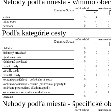
Nehody podľa miesta - v/mimo obec
počet nehôd
usmrtení ú
Dunajská Streda
+/-
v obci
5
4
5
4
-3
7
mimo obec
0
0
0
nezadané
Podľa kategórie cesty
počet nehôd
usmrtení ú
Dunajská Streda
+/-
diaľnica
0
0
0
0
0
0
diaľničný privádzač
0
0
0
rýchlostná cesta
0
0
0
rýchlostný privádzač
3
-1
5
cesta I. triedy
3
2
4
cesta II. triedy
2
1
2
cesta III. triedy
0
0
0
komunikácia účelová - poľné a lesné cesty
komunikácia účelová - ostatné (parkoviská, príjazdy k
0
0
0
továrňam, pieskovňam, skladom a pod.)
1
-1
1
komunikácia v km systéme nesledovaná
0
0
0
nezadané
Nehody podľa miesta - špecifické ob
počet nehôd
usmrtení ú