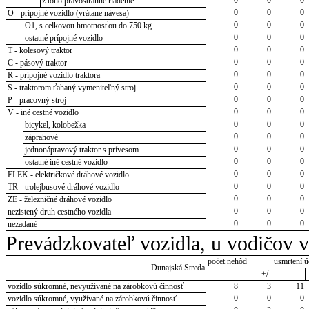
z toho pravostranné riadenie
0
0
0
O - prípojné vozidlo (vrátane návesa)
0
0
0
O1, s celkovou hmotnosťou do 750 kg
0
0
0
ostatné prípojné vozidlo
0
0
0
T - kolesový traktor
0
0
0
C - pásový traktor
0
0
0
R - prípojné vozidlo traktora
0
0
0
S - traktorom ťahaný vymeniteľný stroj
0
0
0
P - pracovný stroj
0
0
0
V - iné cestné vozidlo
0
0
0
bicykel, kolobežka
0
0
0
záprahové
0
0
0
jednonápravový traktor s prívesom
0
0
0
ostatné iné cestné vozidlo
0
0
0
ELEK - električkové dráhové vozidlo
0
0
0
TR - trolejbusové dráhové vozidlo
0
0
0
ZE - železničné dráhové vozidlo
0
0
0
nezistený druh cestného vozidla
0
0
0
nezadané
Prevádzkovateľ vozidla, u vodičov 
počet nehôd
usmrtení ú
Dunajská Streda
+/-
vozidlo súkromné, nevyužívané na zárobkovú činnosť
8
3
11
0
0
0
vozidlo súkromné, využívané na zárobkovú činnosť