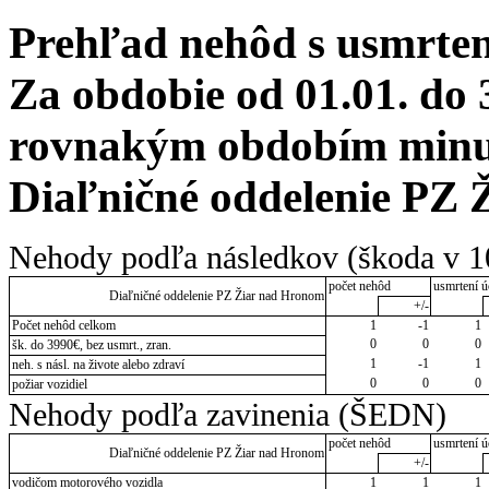
Prehľad nehôd s usmrten
Za obdobie od 01.01. do 
rovnakým obdobím minulé
Diaľničné oddelenie PZ
Nehody podľa následkov (škoda v 1
počet nehôd
usmrtení ú
Diaľničné oddelenie PZ Žiar nad Hronom
+/-
Počet nehôd celkom
1
-1
1
0
0
0
šk. do 3990€, bez usmrt., zran.
1
-1
1
neh. s násl. na živote alebo zdraví
0
0
0
požiar vozidiel
Nehody podľa zavinenia (ŠEDN)
počet nehôd
usmrtení ú
Diaľničné oddelenie PZ Žiar nad Hronom
+/-
vodičom motorového vozidla
1
1
1