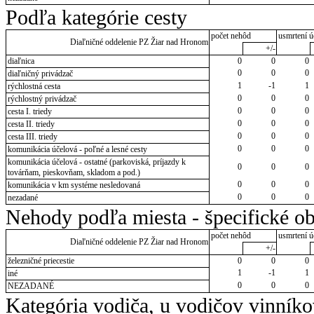
Podľa kategórie cesty
počet nehôd
usmrtení ú
Diaľničné oddelenie PZ Žiar nad Hronom
+/-
diaľnica
0
0
0
0
0
0
diaľničný privádzač
1
-1
1
rýchlostná cesta
0
0
0
rýchlostný privádzač
0
0
0
cesta I. triedy
0
0
0
cesta II. triedy
0
0
0
cesta III. triedy
0
0
0
komunikácia účelová - poľné a lesné cesty
komunikácia účelová - ostatné (parkoviská, príjazdy k
0
0
0
továrňam, pieskovňam, skladom a pod.)
0
0
0
komunikácia v km systéme nesledovaná
0
0
0
nezadané
Nehody podľa miesta - špecifické ob
počet nehôd
usmrtení ú
Diaľničné oddelenie PZ Žiar nad Hronom
+/-
železničné priecestie
0
0
0
1
-1
1
iné
0
0
0
NEZADANÉ
Kategória vodiča, u vodičov vinník