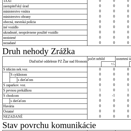
0
0
0
TAXI
0
0
0
zastupiteľský úrad
0
0
0
ministerstvo vnútra
0
0
0
ministerstvo obrany
0
0
0
obecná, mestská polícia
0
0
0
iné vozidlo
0
0
0
ukradnuté, neoprávnene použité vozidlo
0
0
0
nezistené
0
0
0
nezadané
Druh nehody Zrážka
počet nehôd
usmrtení ú
Diaľničné oddelenie PZ Žiar nad Hronom
+/-
S idúcim nek.voz.
0
0
0
0
0
0
S cyklistom
0
0
0
s dieťaťom
0
0
0
S zaparkov. voz.
1
0
1
S pevnou prekážkou
0
-1
0
S chodcom
0
0
0
s dieťaťom
0
0
0
Havária
0
0
0
Ostatné
0
0
0
NEZADANÉ
Stav povrchu komunikácie