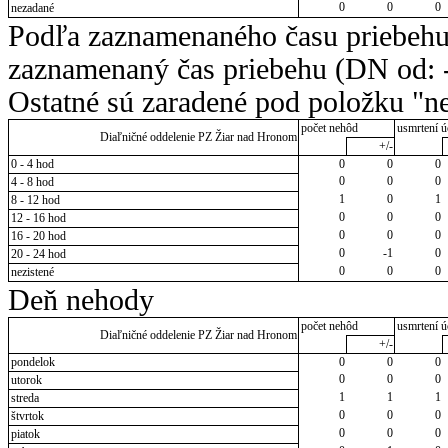
0
0
0
nezadané
Podľa zaznamenaného času priebehu
zaznamenaný čas priebehu (DN od: -
Ostatné sú zaradené pod položku "ne
počet nehôd
usmrtení ú
Diaľničné oddelenie PZ Žiar nad Hronom
+/-
0 - 4 hod
0
0
0
0
0
0
4 - 8 hod
1
0
1
8 - 12 hod
0
0
0
12 - 16 hod
0
0
0
16 - 20 hod
0
-1
0
20 - 24 hod
0
0
0
nezistené
Deň nehody
počet nehôd
usmrtení ú
Diaľničné oddelenie PZ Žiar nad Hronom
+/-
pondelok
0
0
0
0
0
0
utorok
1
1
1
streda
0
0
0
štvrtok
0
0
0
piatok