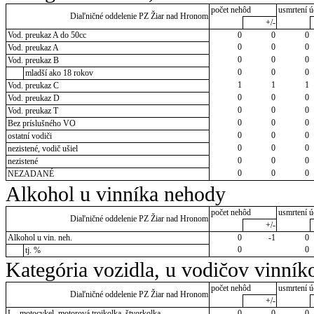
počet nehôd
usmrtení ú
Diaľničné oddelenie PZ Žiar nad Hronom
+/-
Vod. preukaz A do 50cc
0
0
0
0
0
0
Vod. preukaz A
0
0
0
Vod. preukaz B
0
0
0
mladší ako 18 rokov
1
1
1
Vod. preukaz C
0
0
0
Vod. preukaz D
0
0
0
Vod. preukaz T
0
0
0
Bez príslušného VO
0
0
0
ostatní vodiči
0
0
0
nezistené, vodič ušiel
0
0
0
nezistené
0
0
0
NEZADANÉ
Alkohol u vinníka nehody
počet nehôd
usmrtení ú
Diaľničné oddelenie PZ Žiar nad Hronom
+/-
Alkohol u vin. neh.
0
-1
0
0
0
tj. %
Kategória vozidla, u vodičov vinník
počet nehôd
usmrtení ú
Diaľničné oddelenie PZ Žiar nad Hronom
+/-
L - motocykel, motorová trojkolka, štvorkolka
0
0
0