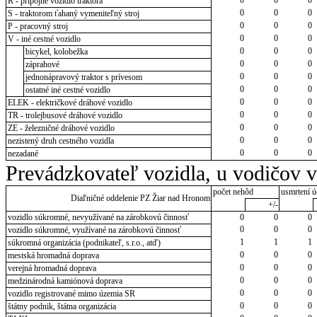
R - prípojné vozidlo traktora
0
0
0
S - traktorom ťahaný vymeniteľný stroj
0
0
0
P - pracovný stroj
0
0
0
V - iné cestné vozidlo
0
0
0
bicykel, kolobežka
0
0
0
záprahové
0
0
0
jednonápravový traktor s prívesom
0
0
0
ostatné iné cestné vozidlo
0
0
0
ELEK - električkové dráhové vozidlo
0
0
0
TR - trolejbusové dráhové vozidlo
0
0
0
ZE - železničné dráhové vozidlo
0
0
0
nezistený druh cestného vozidla
0
0
0
nezadané
Prevádzkovateľ vozidla, u vodičov 
počet nehôd
usmrtení ú
Diaľničné oddelenie PZ Žiar nad Hronom
+/-
vozidlo súkromné, nevyužívané na zárobkovú činnosť
0
0
0
0
0
0
vozidlo súkromné, využívané na zárobkovú činnosť
1
1
1
súkromná organizácia (podnikateľ, s.r.o., atď)
0
0
0
mestská hromadná doprava
0
0
0
verejná hromadná doprava
0
0
0
medzinárodná kamiónová doprava
0
0
0
vozidlo registrované mimo územia SR
0
0
0
štátny podnik, štátna organizácia