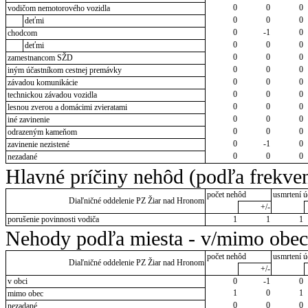
0
0
0
vodičom nemotorového vozidla
0
0
0
deťmi
0
-1
0
chodcom
0
0
0
deťmi
0
0
0
zamestnancom SŽD
0
0
0
iným účastníkom cestnej premávky
0
0
0
závadou komunikácie
0
0
0
technickou závadou vozidla
0
0
0
lesnou zverou a domácimi zvieratami
0
0
0
iné zavinenie
0
0
0
odrazeným kameňom
0
-1
0
zavinenie nezistené
0
0
0
nezadané
Hlavné príčiny nehôd (podľa frekven
počet nehôd
usmrtení ú
Diaľničné oddelenie PZ Žiar nad Hronom
+/-
porušenie povinnosti vodiča
1
1
1
Nehody podľa miesta - v/mimo obec
počet nehôd
usmrtení ú
Diaľničné oddelenie PZ Žiar nad Hronom
+/-
v obci
0
-1
0
1
0
1
mimo obec
0
0
0
nezadané