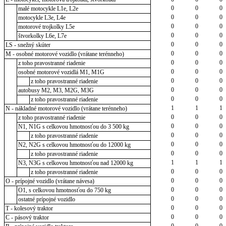
0
0
0
malé motocykle L1e, L2e
0
0
0
motocykle L3e, L4e
0
0
0
motorové trojkolky L5e
0
0
0
štvorkolky L6e, L7e
0
0
0
LS - snežný skúter
0
0
0
M - osobné motorové vozidlo (vrátane terénneho)
0
0
0
z toho pravostranné riadenie
0
0
0
osobné motorové vozidlá M1, M1G
0
0
0
z toho pravostranné riadenie
0
0
0
autobusy M2, M3, M2G, M3G
0
0
0
z toho pravostranné riadenie
1
1
1
N - nákladné motorové vozidlo (vrátane terénneho)
0
0
0
z toho pravostranné riadenie
0
0
0
N1, N1G s celkovou hmotnosťou do 3 500 kg
0
0
0
z toho pravostranné riadenie
0
0
0
N2, N2G s celkovou hmotnosťou do 12000 kg
0
0
0
z toho pravostranné riadenie
1
1
1
N3, N3G s celkovou hmotnosťou nad 12000 kg
0
0
0
z toho pravostranné riadenie
0
0
0
O - prípojné vozidlo (vrátane návesa)
0
0
0
O1, s celkovou hmotnosťou do 750 kg
0
0
0
ostatné prípojné vozidlo
0
0
0
T - kolesový traktor
0
0
0
C - pásový traktor
0
0
0