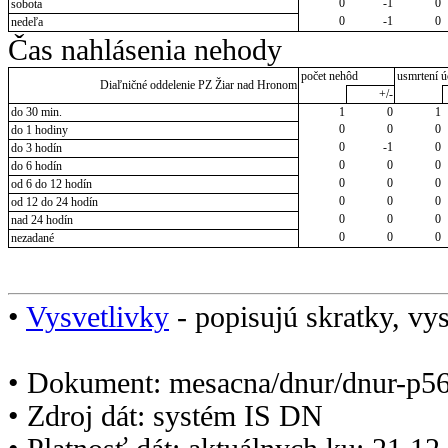
0
-1
0
sobota
0
-1
0
nedeľa
Čas nahlásenia nehody
počet nehôd
usmrtení ú
Diaľničné oddelenie PZ Žiar nad Hronom
+/-
do 30 min.
1
0
1
0
0
0
do 1 hodiny
0
-1
0
do 3 hodín
0
0
0
do 6 hodín
0
0
0
od 6 do 12 hodín
0
0
0
od 12 do 24 hodín
0
0
0
nad 24 hodín
0
0
0
nezadané
•
Vysvetlivky
- popisujú skratky, vys
• Dokument: mesacna/dnur/dnur-p5
• Zdroj dát: systém IS DN