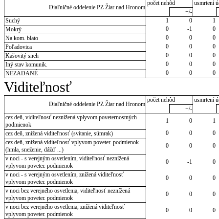
počet nehôd
usmrtení ú
Diaľničné oddelenie PZ Žiar nad Hronom
+/-
Suchý
1
0
1
0
-1
0
Mokrý
0
0
0
Na kom. blato
0
0
0
Poľadovica
0
0
0
Kašovitý sneh
0
0
0
Iný stav komunik.
0
0
0
NEZADANÉ
Viditeľnosť
počet nehôd
usmrtení ú
Diaľničné oddelenie PZ Žiar nad Hronom
+/-
cez deň, viditeľnosť neznížená vplyvom poveternostných
1
0
1
podmienok
0
0
0
cez deň, znížená viditeľnosť (svitanie, súmrak)
cez deň, znížená viditeľnosť vplyvom poveter. podmienok
0
0
0
(hmla, sneženie, dážď ...)
v noci - s verejným osvetlením, viditeľnosť neznížená
0
-1
0
vplyvom poveter. podmienok
v noci - s verejným osvetlením, znížená viditeľnosť
0
0
0
vplyvom poveter. podmienok
v noci bez verejného osvetlenia, viditeľnosť neznížená
0
0
0
vplyvom poveter. podmienok
v noci bez verejného osvetlenia, znížená viditeľnosť
0
0
0
vplyvom poveter. podmienok