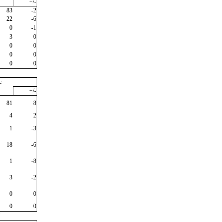
+/-
83
-2
22
-6
0
-1
3
0
0
0
0
0
0
0
c
+/-
81
8
4
2
1
-3
18
-6
1
-8
3
-2
0
0
0
0
"