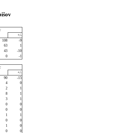
bišov
c
+/-
108
-9
63
1
43
-10
0
-1
c
+/-
90
-15
4
0
2
1
8
1
3
1
0
0
0
0
1
1
0
0
1
0
0
0