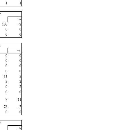
1
1
c
+/-
108
-9
0
0
0
0
c
+/-
0
0
0
0
0
0
0
0
11
2
3
2
9
5
0
0
7
-11
78
-7
0
0
c
+/-