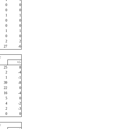
0
0
0
0
1
1
0
0
0
0
1
1
0
0
2
2
27
-6
c
+/-
25
8
2
-4
1
-1
39
-8
22
0
16
-4
5
0
4
-2
2
-3
0
0
c