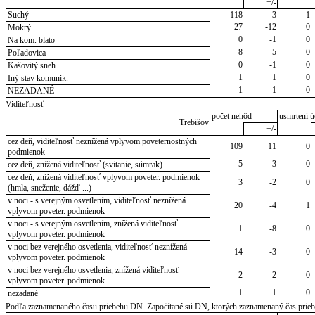
+/-
Suchý
118
3
1
27
-12
0
Mokrý
0
-1
0
Na kom. blato
8
5
0
Poľadovica
0
-1
0
Kašovitý sneh
1
1
0
Iný stav komunik.
1
1
0
NEZADANÉ
Viditeľnosť
počet nehôd
usmrtení ú
Trebišov
+/-
cez deň, viditeľnosť neznížená vplyvom poveternostných
109
11
0
podmienok
5
3
0
cez deň, znížená viditeľnosť (svitanie, súmrak)
cez deň, znížená viditeľnosť vplyvom poveter. podmienok
3
-2
0
(hmla, sneženie, dážď ...)
v noci - s verejným osvetlením, viditeľnosť neznížená
20
-4
1
vplyvom poveter. podmienok
v noci - s verejným osvetlením, znížená viditeľnosť
1
-8
0
vplyvom poveter. podmienok
v noci bez verejného osvetlenia, viditeľnosť neznížená
14
-3
0
vplyvom poveter. podmienok
v noci bez verejného osvetlenia, znížená viditeľnosť
2
-2
0
vplyvom poveter. podmienok
1
1
0
nezadané
Podľa zaznamenaného času priebehu DN. Započítané sú DN, ktorých zaznamenaný čas priebeh