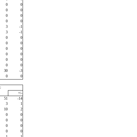
0
0
0
0
0
0
0
0
3
-1
3
-1
0
0
0
0
0
0
0
0
0
0
0
0
30
-3
0
0
c
+/-
51
-14
3
1
10
2
0
0
0
0
0
0
0
0
1
1