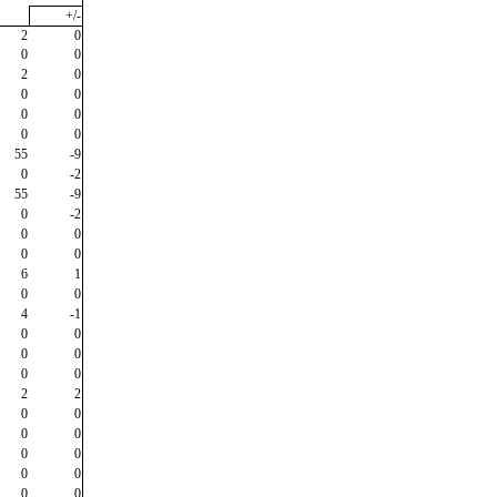
+/-
2
0
0
0
2
0
0
0
0
0
0
0
55
-9
0
-2
55
-9
0
-2
0
0
0
0
6
1
0
0
4
-1
0
0
0
0
0
0
2
2
0
0
0
0
0
0
0
0
0
0