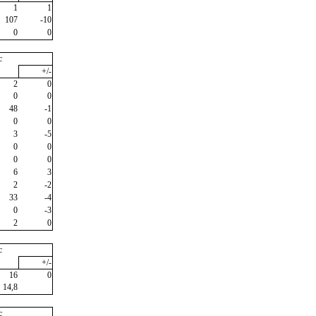
1
1
107
-10
0
0
c
+/-
2
0
0
0
48
-1
0
0
3
-5
0
0
0
0
6
3
2
-2
33
-4
0
-3
2
0
c
+/-
16
0
14,8
c