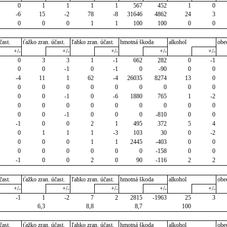
0
1
1
1
1
567
452
1
0
-6
15
-2
78
-8
31646
4862
24
3
0
0
0
1
1
100
100
0
0
čast.
ťažko zran. účast.
ľahko zran. účast.
hmotná škoda
alkohol
obe
+/-
+/-
+/-
+/-
+/-
0
3
3
1
-1
662
282
0
-1
0
0
-1
0
-1
0
-90
0
0
-4
11
1
62
-4
26035
8274
13
0
0
0
0
0
0
0
0
0
0
0
0
-1
0
-6
1880
765
1
-2
0
0
0
0
0
0
0
0
0
0
0
-1
0
0
0
-810
0
0
-1
0
0
2
1
495
372
5
4
0
1
1
1
-3
103
30
0
-2
0
0
0
1
1
2445
-403
0
0
0
0
0
0
0
0
-158
0
0
-1
0
0
2
0
90
-116
2
2
čast.
ťažko zran. účast.
ľahko zran. účast.
hmotná škoda
alkohol
obe
+/-
+/-
+/-
+/-
+/-
-1
1
-2
7
2
2815
-1963
25
3
6,3
8,8
8,7
100
čast.
ťažko zran. účast.
ľahko zran. účast.
hmotná škoda
alkohol
obe