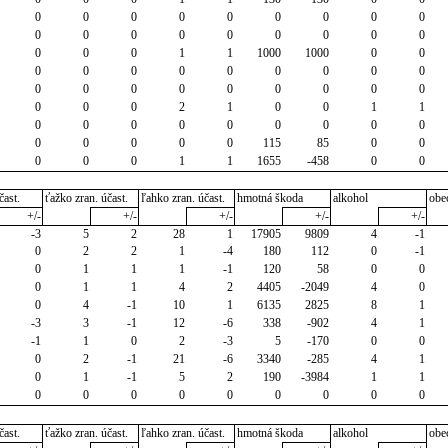
0
0
0
0
0
0
0
0
0
0
0
0
0
0
0
0
0
0
0
0
0
1
1
1000
1000
0
0
0
0
0
0
0
0
0
0
0
0
0
0
0
0
0
0
0
0
0
0
0
2
1
0
0
1
1
0
0
0
0
0
0
0
0
0
0
0
0
0
0
115
85
0
0
0
0
0
1
1
1655
-458
0
0
čast.
ťažko zran. účast.
ľahko zran. účast.
hmotná škoda
alkohol
obe
+/-
+/-
+/-
+/-
+/-
-3
5
2
28
1
17905
9809
4
-1
0
2
2
1
-4
180
112
0
-1
0
1
1
1
-1
120
58
0
0
0
1
1
4
2
4405
-2049
4
0
0
4
-1
10
1
6135
2825
8
1
-3
3
-1
12
-6
338
-902
4
1
-1
1
0
2
-3
5
-170
0
0
0
2
-1
21
-6
3340
-285
4
1
0
1
-1
5
2
190
-3984
1
1
0
0
0
0
0
0
0
0
0
čast.
ťažko zran. účast.
ľahko zran. účast.
hmotná škoda
alkohol
obe