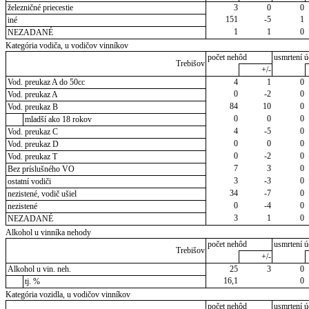
železničné priecestie
3
0
0
151
-5
1
iné
1
1
0
NEZADANÉ
Kategória vodiča, u vodičov vinníkov
počet nehôd
usmrtení ú
Trebišov
+/-
Vod. preukaz A do 50cc
4
1
0
0
-2
0
Vod. preukaz A
84
10
0
Vod. preukaz B
0
0
0
mladší ako 18 rokov
4
-5
0
Vod. preukaz C
0
0
0
Vod. preukaz D
0
-2
0
Vod. preukaz T
7
3
0
Bez príslušného VO
3
-3
0
ostatní vodiči
34
-7
0
nezistené, vodič ušiel
0
-4
0
nezistené
3
1
0
NEZADANÉ
Alkohol u vinníka nehody
počet nehôd
usmrtení ú
Trebišov
+/-
Alkohol u vin. neh.
25
3
0
16,1
0
tj. %
Kategória vozidla, u vodičov vinníkov
počet nehôd
usmrtení ú