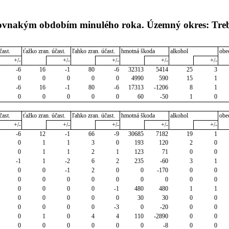
 rovnakým obdobím minulého roka. Územný okres: Tre
čast.
ťažko zran. účast.
ľahko zran. účast.
hmotná škoda
alkohol
obe
+/-
+/-
+/-
+/-
+/-
-6
16
-1
80
-6
32313
5414
25
3
0
0
0
0
0
4990
590
15
1
-6
16
-1
80
-6
17313
-1206
8
1
0
0
0
0
0
60
-50
1
0
čast.
ťažko zran. účast.
ľahko zran. účast.
hmotná škoda
alkohol
obe
+/-
+/-
+/-
+/-
+/-
-6
12
-1
66
-9
30685
7182
19
1
0
1
1
3
0
193
120
2
0
0
1
1
2
1
123
71
0
0
-1
1
-2
6
2
235
-60
3
1
0
0
-1
2
0
0
-170
0
0
0
0
0
0
0
0
0
0
0
0
0
0
0
-1
480
480
1
1
0
0
0
0
0
30
30
0
0
0
0
0
0
-3
0
-20
0
0
0
1
0
4
4
110
-2890
0
0
0
0
0
0
0
0
-8
0
0