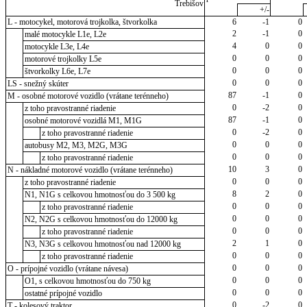
Trebišov
+/-
L - motocykel, motorová trojkolka, štvorkolka
6
-1
0
2
-1
0
malé motocykle L1e, L2e
4
0
0
motocykle L3e, L4e
0
0
0
motorové trojkolky L5e
0
0
0
štvorkolky L6e, L7e
0
0
0
LS - snežný skúter
87
-1
0
M - osobné motorové vozidlo (vrátane terénneho)
0
-2
0
z toho pravostranné riadenie
87
-1
0
osobné motorové vozidlá M1, M1G
0
-2
0
z toho pravostranné riadenie
0
0
0
autobusy M2, M3, M2G, M3G
0
0
0
z toho pravostranné riadenie
10
3
0
N - nákladné motorové vozidlo (vrátane terénneho)
0
0
0
z toho pravostranné riadenie
8
2
0
N1, N1G s celkovou hmotnosťou do 3 500 kg
0
0
0
z toho pravostranné riadenie
0
0
0
N2, N2G s celkovou hmotnosťou do 12000 kg
0
0
0
z toho pravostranné riadenie
2
1
0
N3, N3G s celkovou hmotnosťou nad 12000 kg
0
0
0
z toho pravostranné riadenie
0
0
0
O - prípojné vozidlo (vrátane návesa)
0
0
0
O1, s celkovou hmotnosťou do 750 kg
0
0
0
ostatné prípojné vozidlo
0
-2
0
T - kolesový traktor