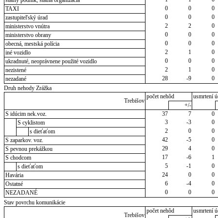
štátny podnik, štátna organizácia
0
0
0
TAXI
0
0
0
zastupiteľský úrad
2
2
0
ministerstvo vnútra
0
0
0
ministerstvo obrany
0
0
0
obecná, mestská polícia
2
1
0
iné vozidlo
0
0
0
ukradnuté, neoprávnene použité vozidlo
2
1
0
nezistené
28
-9
0
nezadané
Druh nehody Zrážka
počet nehôd
usmrtení ú
Trebišov
+/-
S idúcim nek.voz.
37
7
0
3
-3
0
S cyklistom
2
0
0
s dieťaťom
42
-5
0
S zaparkov. voz.
29
4
0
S pevnou prekážkou
17
-6
1
S chodcom
5
-1
0
s dieťaťom
24
0
0
Havária
6
-4
0
Ostatné
0
0
0
NEZADANÉ
Stav povrchu komunikácie
počet nehôd
usmrtení ú
Trebišov