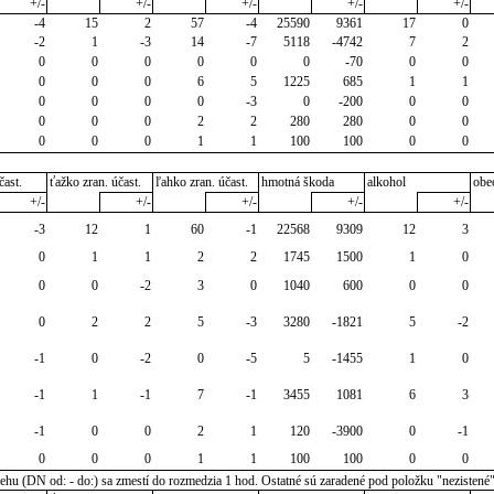
+/-
+/-
+/-
+/-
+/-
-4
15
2
57
-4
25590
9361
17
0
-2
1
-3
14
-7
5118
-4742
7
2
0
0
0
0
0
0
-70
0
0
0
0
0
6
5
1225
685
1
1
0
0
0
0
-3
0
-200
0
0
0
0
0
2
2
280
280
0
0
0
0
0
1
1
100
100
0
0
čast.
ťažko zran. účast.
ľahko zran. účast.
hmotná škoda
alkohol
obe
+/-
+/-
+/-
+/-
+/-
-3
12
1
60
-1
22568
9309
12
3
0
1
1
2
2
1745
1500
1
0
0
0
-2
3
0
1040
600
0
0
0
2
2
5
-3
3280
-1821
5
-2
-1
0
-2
0
-5
5
-1455
1
0
-1
1
-1
7
-1
3455
1081
6
3
-1
0
0
2
1
120
-3900
0
-1
0
0
0
1
1
100
100
0
0
u (DN od: - do:) sa zmestí do rozmedzia 1 hod. Ostatné sú zaradené pod položku "nezistené