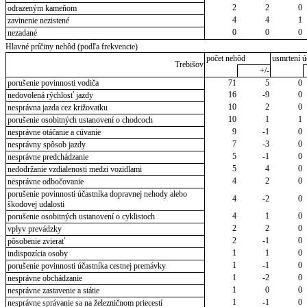
2
2
0
odrazeným kameňom
4
4
1
zavinenie nezistené
0
0
0
nezadané
Hlavné príčiny nehôd (podľa frekvencie)
počet nehôd
usmrtení ú
Trebišov
+/-
porušenie povinnosti vodiča
71
5
0
16
-9
0
nedovolená rýchlosť jazdy
10
2
0
nesprávna jazda cez križovatku
10
1
1
porušenie osobitných ustanovení o chodcoch
9
-1
0
nesprávne otáčanie a cúvanie
7
-3
0
nesprávny spôsob jazdy
5
-1
0
nesprávne predchádzanie
5
4
0
nedodržanie vzdialenosti medzi vozidlami
4
2
0
nesprávne odbočovanie
porušenie povinnosti účastníka dopravnej nehody alebo
4
-2
0
škodovej udalosti
4
1
0
porušenie osobitných ustanovení o cyklistoch
2
2
0
vplyv prevádzky
2
-1
0
pôsobenie zvierať
1
1
0
indispozícia osoby
1
-1
0
porušenie povinnosti účastníka cestnej premávky
1
-2
0
nesprávne obchádzanie
1
0
0
nesprávne zastavenie a státie
1
-1
0
nesprávne správanie sa na železničnom priecestí