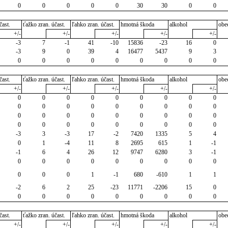
0
0
0
0
0
30
30
0
0
čast.
ťažko zran. účast.
ľahko zran. účast.
hmotná škoda
alkohol
obe
+/-
+/-
+/-
+/-
+/-
-3
7
-1
41
-10
15836
-23
16
0
-3
9
0
39
4
16477
5437
9
3
0
0
0
0
0
0
0
0
0
čast.
ťažko zran. účast.
ľahko zran. účast.
hmotná škoda
alkohol
obe
+/-
+/-
+/-
+/-
+/-
0
0
0
0
0
0
0
0
0
0
0
0
0
0
0
0
0
0
0
0
0
0
0
0
0
0
0
0
0
0
0
0
0
0
0
0
-3
3
-3
17
-2
7420
1335
5
4
0
1
-4
11
8
2695
615
1
-1
-1
6
4
26
12
9747
6280
3
-1
0
0
0
0
0
0
0
0
0
0
0
0
1
-1
680
-610
1
1
-2
6
2
25
-23
11771
-2206
15
0
0
0
0
0
0
0
0
0
0
čast.
ťažko zran. účast.
ľahko zran. účast.
hmotná škoda
alkohol
obe
+/-
+/-
+/-
+/-
+/-