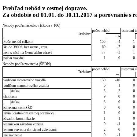
Prehľad nehôd v cestnej doprave.
Za obdobie od 01.01. do 30.11.2017 a porovnanie s
Nehody podľa následkov (škoda v 10€)
počet nehôd
usmrtení ú
Trebišov
+/-
Počet nehôd celkom
155
-4
1
69
-7
0
šk. do 3990€, bez usmrt., zran.
77
-3
1
neh. s násl. na živote alebo zdraví
1
0
0
požiar vozidiel
Nehody podľa zavinenia (ŠEDN)
počet nehôd
usmrtení ú
Trebišov
+/-
vodičom motorového vozidla
130
-10
0
6
1
0
vodičom nemotorového vozidla
3
2
0
deťmi
9
0
0
chodcom
3
0
0
deťmi
0
0
0
zamestnancom SŽD
1
0
0
iným účastníkom cestnej premávky
1
1
0
závadou komunikácie
0
-1
0
technickou závadou vozidla
2
0
0
lesnou zverou a domácimi zvieratami
0
-1
0
iné zavinenie