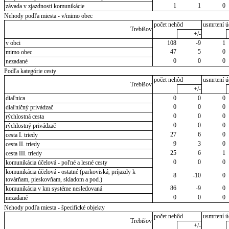
1
1
0
závada v zjazdnosti komunikácie
Nehody podľa miesta - v/mimo obec
počet nehôd
usmrtení ú
Trebišov
+/-
v obci
108
-9
1
47
5
0
mimo obec
0
0
0
nezadané
Podľa kategórie cesty
počet nehôd
usmrtení ú
Trebišov
+/-
diaľnica
0
0
0
0
0
0
diaľničný privádzač
0
0
0
rýchlostná cesta
0
0
0
rýchlostný privádzač
27
6
0
cesta I. triedy
9
3
0
cesta II. triedy
25
6
1
cesta III. triedy
0
0
0
komunikácia účelová - poľné a lesné cesty
komunikácia účelová - ostatné (parkoviská, príjazdy k
8
-10
0
továrňam, pieskovňam, skladom a pod.)
86
-9
0
komunikácia v km systéme nesledovaná
0
0
0
nezadané
Nehody podľa miesta - špecifické objekty
počet nehôd
usmrtení ú
Trebišov
+/-