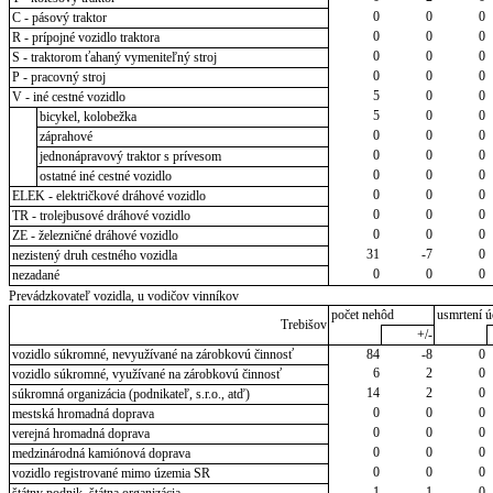
0
0
0
C - pásový traktor
0
0
0
R - prípojné vozidlo traktora
0
0
0
S - traktorom ťahaný vymeniteľný stroj
0
0
0
P - pracovný stroj
5
0
0
V - iné cestné vozidlo
5
0
0
bicykel, kolobežka
0
0
0
záprahové
0
0
0
jednonápravový traktor s prívesom
0
0
0
ostatné iné cestné vozidlo
0
0
0
ELEK - električkové dráhové vozidlo
0
0
0
TR - trolejbusové dráhové vozidlo
0
0
0
ZE - železničné dráhové vozidlo
31
-7
0
nezistený druh cestného vozidla
0
0
0
nezadané
Prevádzkovateľ vozidla, u vodičov vinníkov
počet nehôd
usmrtení ú
Trebišov
+/-
vozidlo súkromné, nevyužívané na zárobkovú činnosť
84
-8
0
6
2
0
vozidlo súkromné, využívané na zárobkovú činnosť
14
2
0
súkromná organizácia (podnikateľ, s.r.o., atď)
0
0
0
mestská hromadná doprava
0
0
0
verejná hromadná doprava
0
0
0
medzinárodná kamiónová doprava
0
0
0
vozidlo registrované mimo územia SR
1
1
0