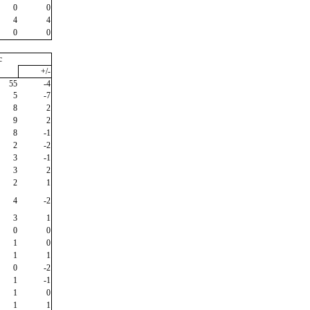
0
0
4
4
0
0
c
+/-
55
-4
5
-7
8
2
9
2
8
-1
2
-2
3
-1
3
2
2
1
4
-2
3
1
0
0
1
0
1
1
0
-2
1
-1
1
0
1
1