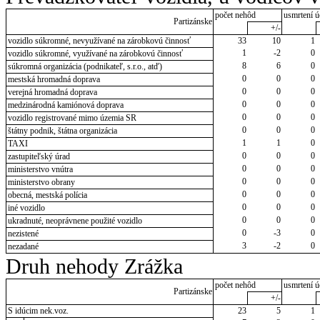
počet nehôd
usmrtení ú
Partizánske
+/-
vozidlo súkromné, nevyužívané na zárobkovú činnosť
33
10
1
1
-2
0
vozidlo súkromné, využívané na zárobkovú činnosť
8
6
0
súkromná organizácia (podnikateľ, s.r.o., atď)
0
0
0
mestská hromadná doprava
0
0
0
verejná hromadná doprava
0
0
0
medzinárodná kamiónová doprava
0
0
0
vozidlo registrované mimo územia SR
0
0
0
štátny podnik, štátna organizácia
1
1
0
TAXI
0
0
0
zastupiteľský úrad
0
0
0
ministerstvo vnútra
0
0
0
ministerstvo obrany
0
0
0
obecná, mestská polícia
0
0
0
iné vozidlo
0
0
0
ukradnuté, neoprávnene použité vozidlo
0
-3
0
nezistené
3
-2
0
nezadané
Druh nehody Zrážka
počet nehôd
usmrtení ú
Partizánske
+/-
S idúcim nek.voz.
23
5
1