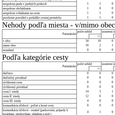
1
1
0
nesprávna jazda v jazdných pruhoch
1
0
0
nesprávne obchádzanie
1
1
0
nesprávne vchádzanie na cestu
1
1
0
porušenie pravidiel o prekážke cestnej premávky
Nehody podľa miesta - v/mimo obec
počet nehôd
usmrtení ú
Partizánske
+/-
v obci
34
10
0
16
2
1
mimo obec
0
0
0
nezadané
Podľa kategórie cesty
počet nehôd
usmrtení ú
Partizánske
+/-
diaľnica
0
0
0
0
0
0
diaľničný privádzač
0
0
0
rýchlostná cesta
0
0
0
rýchlostný privádzač
14
5
1
cesta I. triedy
12
6
0
cesta II. triedy
4
0
0
cesta III. triedy
0
0
0
komunikácia účelová - poľné a lesné cesty
komunikácia účelová - ostatné (parkoviská, príjazdy k
4
1
0
továrňam, pieskovňam, skladom a pod.)