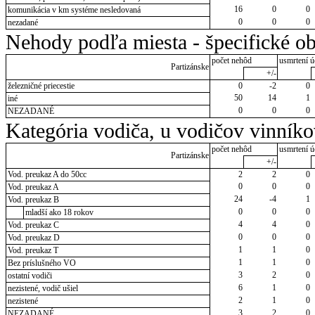
16
0
0
komunikácia v km systéme nesledovaná
0
0
0
nezadané
Nehody podľa miesta - špecifické ob
počet nehôd
usmrtení ú
Partizánske
+/-
železničné priecestie
0
-2
0
50
14
1
iné
0
0
0
NEZADANÉ
Kategória vodiča, u vodičov vinník
počet nehôd
usmrtení ú
Partizánske
+/-
Vod. preukaz A do 50cc
2
2
0
0
0
0
Vod. preukaz A
24
-4
1
Vod. preukaz B
0
0
0
mladší ako 18 rokov
4
4
0
Vod. preukaz C
0
0
0
Vod. preukaz D
1
1
0
Vod. preukaz T
1
1
0
Bez príslušného VO
3
2
0
ostatní vodiči
6
1
0
nezistené, vodič ušiel
2
1
0
nezistené
3
2
0
NEZADANÉ