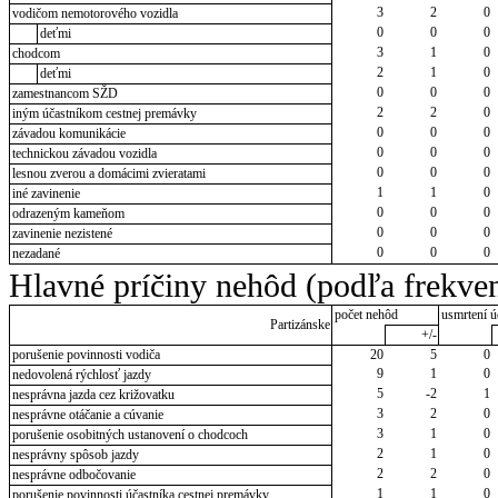
3
2
0
vodičom nemotorového vozidla
0
0
0
deťmi
3
1
0
chodcom
2
1
0
deťmi
0
0
0
zamestnancom SŽD
2
2
0
iným účastníkom cestnej premávky
0
0
0
závadou komunikácie
0
0
0
technickou závadou vozidla
0
0
0
lesnou zverou a domácimi zvieratami
1
1
0
iné zavinenie
0
0
0
odrazeným kameňom
0
0
0
zavinenie nezistené
0
0
0
nezadané
Hlavné príčiny nehôd (podľa frekven
počet nehôd
usmrtení ú
Partizánske
+/-
porušenie povinnosti vodiča
20
5
0
9
1
0
nedovolená rýchlosť jazdy
5
-2
1
nesprávna jazda cez križovatku
3
2
0
nesprávne otáčanie a cúvanie
3
1
0
porušenie osobitných ustanovení o chodcoch
2
1
0
nesprávny spôsob jazdy
2
2
0
nesprávne odbočovanie
1
1
0
porušenie povinnosti účastníka cestnej premávky