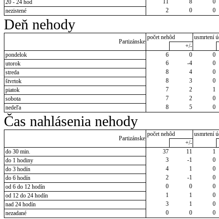
11
8
0
20 - 24 hod
2
0
0
nezistené
Deň nehody
počet nehôd
usmrtení ú
Partizánske
+/-
pondelok
6
0
0
6
-4
0
utorok
8
4
0
streda
8
3
0
štvrtok
7
2
1
piatok
7
2
0
sobota
8
5
0
nedeľa
Čas nahlásenia nehody
počet nehôd
usmrtení ú
Partizánske
+/-
do 30 min.
37
11
1
3
-1
0
do 1 hodiny
4
1
0
do 3 hodín
2
-1
0
do 6 hodín
0
0
0
od 6 do 12 hodín
1
1
0
od 12 do 24 hodín
3
1
0
nad 24 hodín
0
0
0
nezadané