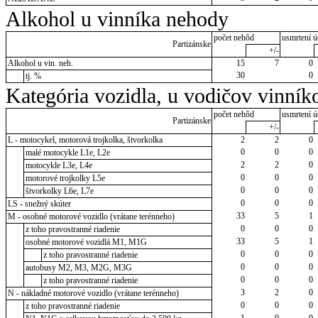
Alkohol u vinníka nehody
počet nehôd
usmrtení ú
Partizánske
+/-
Alkohol u vin. neh.
15
7
0
30
0
tj. %
Kategória vozidla, u vodičov vinník
počet nehôd
usmrtení ú
Partizánske
+/-
L - motocykel, motorová trojkolka, štvorkolka
2
2
0
0
0
0
malé motocykle L1e, L2e
2
2
0
motocykle L3e, L4e
0
0
0
motorové trojkolky L5e
0
0
0
štvorkolky L6e, L7e
0
0
0
LS - snežný skúter
33
5
1
M - osobné motorové vozidlo (vrátane terénneho)
0
0
0
z toho pravostranné riadenie
33
5
1
osobné motorové vozidlá M1, M1G
0
0
0
z toho pravostranné riadenie
0
0
0
autobusy M2, M3, M2G, M3G
0
0
0
z toho pravostranné riadenie
3
2
0
N - nákladné motorové vozidlo (vrátane terénneho)
0
0
0
z toho pravostranné riadenie
1
0
0