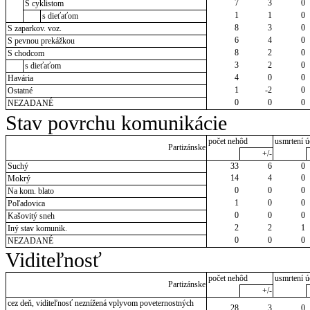
7
3
0
S cyklistom
1
1
0
s dieťaťom
8
3
0
S zaparkov. voz.
6
4
0
S pevnou prekážkou
8
2
0
S chodcom
3
2
0
s dieťaťom
4
0
0
Havária
1
-2
0
Ostatné
0
0
0
NEZADANÉ
Stav povrchu komunikácie
počet nehôd
usmrtení ú
Partizánske
+/-
Suchý
33
6
0
14
4
0
Mokrý
0
0
0
Na kom. blato
1
0
0
Poľadovica
0
0
0
Kašovitý sneh
2
2
1
Iný stav komunik.
0
0
0
NEZADANÉ
Viditeľnosť
počet nehôd
usmrtení ú
Partizánske
+/-
cez deň, viditeľnosť neznížená vplyvom poveternostných
28
3
0