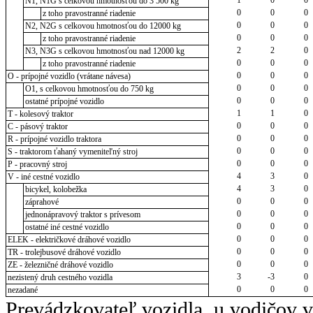
N1, N1G s celkovou hmotnosťou do 3 500 kg
0
0
0
z toho pravostranné riadenie
0
0
0
N2, N2G s celkovou hmotnosťou do 12000 kg
0
0
0
z toho pravostranné riadenie
2
2
0
N3, N3G s celkovou hmotnosťou nad 12000 kg
0
0
0
z toho pravostranné riadenie
0
0
0
O - prípojné vozidlo (vrátane návesa)
0
0
0
O1, s celkovou hmotnosťou do 750 kg
0
0
0
ostatné prípojné vozidlo
1
1
0
T - kolesový traktor
0
0
0
C - pásový traktor
0
0
0
R - prípojné vozidlo traktora
0
0
0
S - traktorom ťahaný vymeniteľný stroj
0
0
0
P - pracovný stroj
4
3
0
V - iné cestné vozidlo
4
3
0
bicykel, kolobežka
0
0
0
záprahové
0
0
0
jednonápravový traktor s prívesom
0
0
0
ostatné iné cestné vozidlo
0
0
0
ELEK - električkové dráhové vozidlo
0
0
0
TR - trolejbusové dráhové vozidlo
0
0
0
ZE - železničné dráhové vozidlo
3
-3
0
nezistený druh cestného vozidla
0
0
0
nezadané
Prevádzkovateľ vozidla, u vodičov 