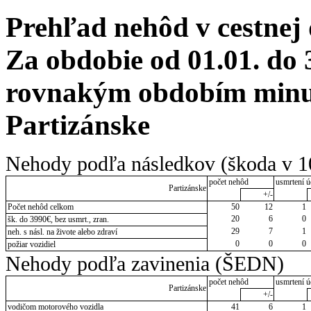
Prehľad nehôd v cestnej
Za obdobie od 01.01. do 
rovnakým obdobím minulé
Partizánske
Nehody podľa následkov (škoda v 1
počet nehôd
usmrtení ú
Partizánske
+/-
Počet nehôd celkom
50
12
1
20
6
0
šk. do 3990€, bez usmrt., zran.
29
7
1
neh. s násl. na živote alebo zdraví
0
0
0
požiar vozidiel
Nehody podľa zavinenia (ŠEDN)
počet nehôd
usmrtení ú
Partizánske
+/-
vodičom motorového vozidla
41
6
1