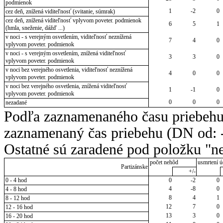
podmienok
1
-2
0
cez deň, znížená viditeľnosť (svitanie, súmrak)
cez deň, znížená viditeľnosť vplyvom poveter. podmienok
6
5
1
(hmla, sneženie, dážď ...)
v noci - s verejným osvetlením, viditeľnosť neznížená
7
4
0
vplyvom poveter. podmienok
v noci - s verejným osvetlením, znížená viditeľnosť
3
3
0
vplyvom poveter. podmienok
v noci bez verejného osvetlenia, viditeľnosť neznížená
4
0
0
vplyvom poveter. podmienok
v noci bez verejného osvetlenia, znížená viditeľnosť
1
-1
0
vplyvom poveter. podmienok
0
0
0
nezadané
Podľa zaznamenaného času priebehu
zaznamenaný čas priebehu (DN od: -
Ostatné sú zaradené pod položku "ne
počet nehôd
usmrtení ú
Partizánske
+/-
0 - 4 hod
0
-2
0
4
-8
0
4 - 8 hod
8
4
1
8 - 12 hod
12
7
0
12 - 16 hod
13
3
0
16 - 20 hod