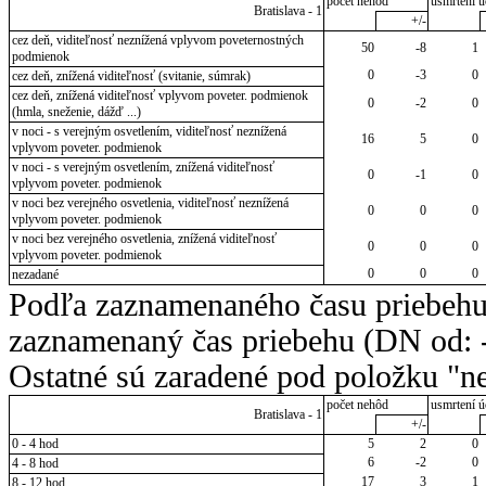
počet nehôd
usmrtení ú
Bratislava - 1
+/-
cez deň, viditeľnosť neznížená vplyvom poveternostných
50
-8
1
podmienok
0
-3
0
cez deň, znížená viditeľnosť (svitanie, súmrak)
cez deň, znížená viditeľnosť vplyvom poveter. podmienok
0
-2
0
(hmla, sneženie, dážď ...)
v noci - s verejným osvetlením, viditeľnosť neznížená
16
5
0
vplyvom poveter. podmienok
v noci - s verejným osvetlením, znížená viditeľnosť
0
-1
0
vplyvom poveter. podmienok
v noci bez verejného osvetlenia, viditeľnosť neznížená
0
0
0
vplyvom poveter. podmienok
v noci bez verejného osvetlenia, znížená viditeľnosť
0
0
0
vplyvom poveter. podmienok
0
0
0
nezadané
Podľa zaznamenaného času priebehu
zaznamenaný čas priebehu (DN od: -
Ostatné sú zaradené pod položku "ne
počet nehôd
usmrtení ú
Bratislava - 1
+/-
0 - 4 hod
5
2
0
6
-2
0
4 - 8 hod
17
3
1
8 - 12 hod