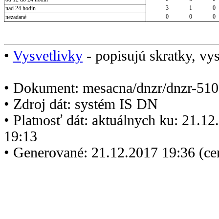
3
1
0
nad 24 hodín
0
0
0
nezadané
•
Vysvetlivky
- popisujú skratky, vys
• Dokument: mesacna/dnzr/dnzr-510
• Zdroj dát: systém IS DN
• Platnosť dát: aktuálnych ku: 21.1
19:13
• Generované: 21.12.2017 19:36 (c