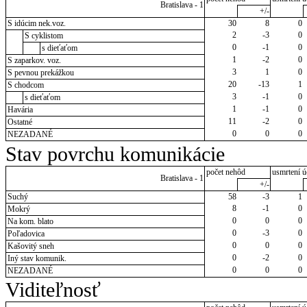
Bratislava - 1
+/-
S idúcim nek.voz.
30
8
0
2
-3
0
S cyklistom
0
-1
0
s dieťaťom
1
-2
0
S zaparkov. voz.
3
1
0
S pevnou prekážkou
20
-13
1
S chodcom
3
-1
0
s dieťaťom
1
-1
0
Havária
11
-2
0
Ostatné
0
0
0
NEZADANÉ
Stav povrchu komunikácie
počet nehôd
usmrtení ú
Bratislava - 1
+/-
Suchý
58
-3
1
8
-1
0
Mokrý
0
0
0
Na kom. blato
0
-3
0
Poľadovica
0
0
0
Kašovitý sneh
0
-2
0
Iný stav komunik.
0
0
0
NEZADANÉ
Viditeľnosť