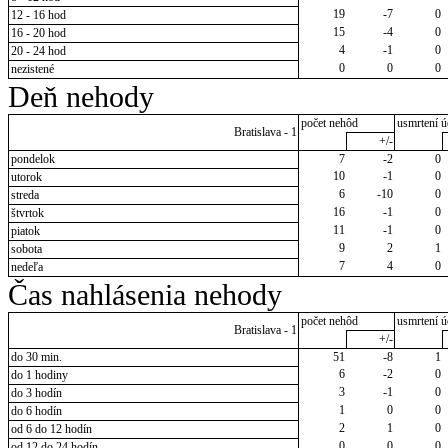
19
-7
0
12 - 16 hod
15
-4
0
16 - 20 hod
4
-1
0
20 - 24 hod
0
0
0
nezistené
Deň nehody
počet nehôd
usmrtení ú
Bratislava - 1
+/-
pondelok
7
-2
0
10
-1
0
utorok
6
-10
0
streda
16
-1
0
štvrtok
11
-1
0
piatok
9
2
1
sobota
7
4
0
nedeľa
Čas nahlásenia nehody
počet nehôd
usmrtení ú
Bratislava - 1
+/-
do 30 min.
51
-8
1
6
-2
0
do 1 hodiny
3
-1
0
do 3 hodín
1
0
0
do 6 hodín
2
1
0
od 6 do 12 hodín
0
0
0
od 12 do 24 hodín