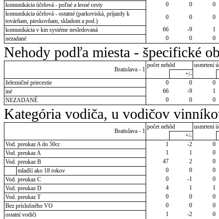
0
0
0
komunikácia účelová - poľné a lesné cesty
komunikácia účelová - ostatné (parkoviská, príjazdy k
0
0
0
továrňam, pieskovňam, skladom a pod.)
66
-9
1
komunikácia v km systéme nesledovaná
0
0
0
nezadané
Nehody podľa miesta - špecifické ob
počet nehôd
usmrtení ú
Bratislava - 1
+/-
železničné priecestie
0
0
0
66
-9
1
iné
0
0
0
NEZADANÉ
Kategória vodiča, u vodičov vinník
počet nehôd
usmrtení ú
Bratislava - 1
+/-
Vod. preukaz A do 50cc
1
-2
0
1
1
0
Vod. preukaz A
47
2
0
Vod. preukaz B
0
0
0
mladší ako 18 rokov
0
-1
0
Vod. preukaz C
4
1
1
Vod. preukaz D
0
0
0
Vod. preukaz T
0
0
0
Bez príslušného VO
1
-2
0
ostatní vodiči