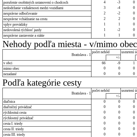
4
-3
0
porušenie osobitných ustanovení o chodcoch
3
-4
0
nedodržanie vzdialenosti medzi vozidlami
2
-2
0
nesprávne odbočovanie
2
2
0
nesprávne vchádzanie na cestu
1
1
0
vplyv prevádzky
1
-2
0
nedovolená rýchlosť jazdy
1
1
0
nesprávne zastavenie a státie
Nehody podľa miesta - v/mimo obec
počet nehôd
usmrtení ú
Bratislava - 1
+/-
v obci
66
-9
1
0
0
0
mimo obec
0
0
0
nezadané
Podľa kategórie cesty
počet nehôd
usmrtení ú
Bratislava - 1
+/-
diaľnica
0
0
0
0
0
0
diaľničný privádzač
0
0
0
rýchlostná cesta
0
0
0
rýchlostný privádzač
0
0
0
cesta I. triedy
0
0
0
cesta II. triedy
0
0
0
cesta III. triedy