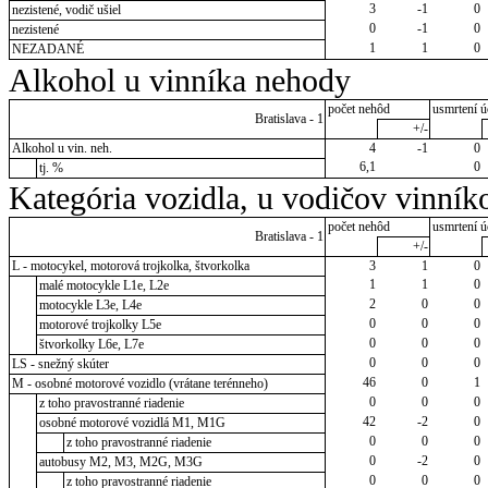
3
-1
0
nezistené, vodič ušiel
0
-1
0
nezistené
1
1
0
NEZADANÉ
Alkohol u vinníka nehody
počet nehôd
usmrtení ú
Bratislava - 1
+/-
Alkohol u vin. neh.
4
-1
0
6,1
0
tj. %
Kategória vozidla, u vodičov vinník
počet nehôd
usmrtení ú
Bratislava - 1
+/-
L - motocykel, motorová trojkolka, štvorkolka
3
1
0
1
1
0
malé motocykle L1e, L2e
2
0
0
motocykle L3e, L4e
0
0
0
motorové trojkolky L5e
0
0
0
štvorkolky L6e, L7e
0
0
0
LS - snežný skúter
46
0
1
M - osobné motorové vozidlo (vrátane terénneho)
0
0
0
z toho pravostranné riadenie
42
-2
0
osobné motorové vozidlá M1, M1G
0
0
0
z toho pravostranné riadenie
0
-2
0
autobusy M2, M3, M2G, M3G
0
0
0
z toho pravostranné riadenie