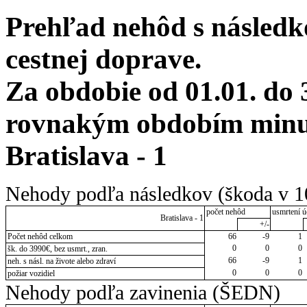
Prehľad nehôd s následko
cestnej doprave.
Za obdobie od 01.01. do 
rovnakým obdobím minul
Bratislava - 1
Nehody podľa následkov (škoda v 1
počet nehôd
usmrtení ú
Bratislava - 1
+/-
Počet nehôd celkom
66
-9
1
0
0
0
šk. do 3990€, bez usmrt., zran.
66
-9
1
neh. s násl. na živote alebo zdraví
0
0
0
požiar vozidiel
Nehody podľa zavinenia (ŠEDN)