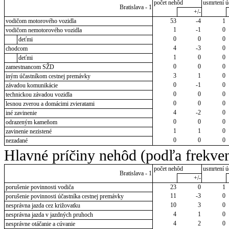
počet nehôd
usmrtení ú
Bratislava - 1
+/-
vodičom motorového vozidla
53
-4
1
1
-1
0
vodičom nemotorového vozidla
0
0
0
deťmi
4
-3
0
chodcom
1
0
0
deťmi
0
0
0
zamestnancom SŽD
3
1
0
iným účastníkom cestnej premávky
0
-1
0
závadou komunikácie
0
0
0
technickou závadou vozidla
0
0
0
lesnou zverou a domácimi zvieratami
4
-2
0
iné zavinenie
0
0
0
odrazeným kameňom
1
1
0
zavinenie nezistené
0
0
0
nezadané
Hlavné príčiny nehôd (podľa frekven
počet nehôd
usmrtení ú
Bratislava - 1
+/-
porušenie povinnosti vodiča
23
0
1
11
-3
0
porušenie povinnosti účastníka cestnej premávky
10
3
0
nesprávna jazda cez križovatku
4
1
0
nesprávna jazda v jazdných pruhoch
4
2
0
nesprávne otáčanie a cúvanie