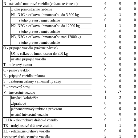
4
0
0
N - nákladné motorové vozidlo (vrátane terénneho)
0
0
0
z toho pravostranné riadenie
3
-1
0
N1, N1G s celkovou hmotnosťou do 3 500 kg
0
0
0
z toho pravostranné riadenie
1
1
0
N2, N2G s celkovou hmotnosťou do 12000 kg
0
0
0
z toho pravostranné riadenie
0
0
0
N3, N3G s celkovou hmotnosťou nad 12000 kg
0
0
0
z toho pravostranné riadenie
0
0
0
O - prípojné vozidlo (vrátane návesa)
0
0
0
O1, s celkovou hmotnosťou do 750 kg
0
0
0
ostatné prípojné vozidlo
0
0
0
T - kolesový traktor
0
0
0
C - pásový traktor
0
0
0
R - prípojné vozidlo traktora
0
0
0
S - traktorom ťahaný vymeniteľný stroj
0
0
0
P - pracovný stroj
1
-2
0
V - iné cestné vozidlo
1
-2
0
bicykel, kolobežka
0
0
0
záprahové
0
0
0
jednonápravový traktor s prívesom
0
0
0
ostatné iné cestné vozidlo
0
-1
0
ELEK - električkové dráhové vozidlo
1
1
0
TR - trolejbusové dráhové vozidlo
0
0
0
ZE - železničné dráhové vozidlo
3
-1
0
nezistený druh cestného vozidla