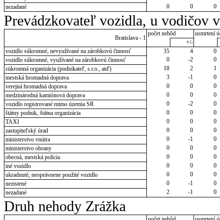
0
0
0
nezadané
Prevádzkovateľ vozidla, u vodičov 
počet nehôd
usmrtení ú
Bratislava - 1
+/-
vozidlo súkromné, nevyužívané na zárobkovú činnosť
35
4
0
0
-2
0
vozidlo súkromné, využívané na zárobkovú činnosť
18
2
1
súkromná organizácia (podnikateľ, s.r.o., atď)
3
-1
0
mestská hromadná doprava
0
0
0
verejná hromadná doprava
0
0
0
medzinárodná kamiónová doprava
0
-2
0
vozidlo registrované mimo územia SR
0
0
0
štátny podnik, štátna organizácia
0
0
0
TAXI
0
0
0
zastupiteľský úrad
0
-1
0
ministerstvo vnútra
0
0
0
ministerstvo obrany
0
0
0
obecná, mestská polícia
0
0
0
iné vozidlo
0
0
0
ukradnuté, neoprávnene použité vozidlo
0
-1
0
nezistené
2
-1
0
nezadané
Druh nehody Zrážka
počet nehôd
usmrtení ú