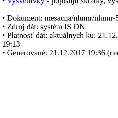
•
Vysvetlivky
- popisujú skratky, vys
• Dokument: mesacna/nlumr/nlumr-
• Zdroj dát: systém IS DN
• Platnosť dát: aktuálnych ku: 21.1
19:13
• Generované: 21.12.2017 19:36 (c