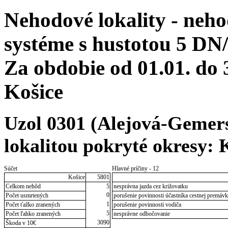
Nehodové lokality - neh
systéme s hustotou 5 DN/
Za obdobie od 01.01. do
Košice
Uzol 0301 (Alejová-Gemersk
lokalitou pokryté okresy: 
Súčet
Hlavné príčiny - 12
Košice
5801
Celkom nehôd
5
nesprávna jazda cez križovatku
0
Počet usmrtených
porušenie povinnosti účastníka cestnej premáv
1
Počet ťažko zranených
porušenie povinnosti vodiča
5
Počet ľahko zranených
nesprávne odbočovanie
3090
Škoda v 10€