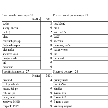
Stav povrchu vozovky - 18
Poveternostné podmienky - 21
Košice
5801
suchý
3
nezťažené
0
suchý, znečis.
hmla
2
mokrý
zač. dažďa
0
blato
dážď
0
ľad,sneh-posyp.
sneženie
0
ľad,sneh-nepos.
námraza, poľad.
0
olej, nafta
náraz. vietor
0
snehová kaša
iné
0
neujaz. sneh
nezadané
0
iný
0
nezadané
Špecifikácia miesta - 27
Smerové pomery - 28
Košice
5801
prechod
4
priamy úsek
1
v bl. prechodu
po zátačke
0
nezab. žel. pr.
zátačka
0
zab. žel. pr.
4-ram. križ.
0
most, tunel
3-ram. križ.
0
zastávka MHD
5-ram. a viac
0
čerpadlo PHM
kruhový objazd