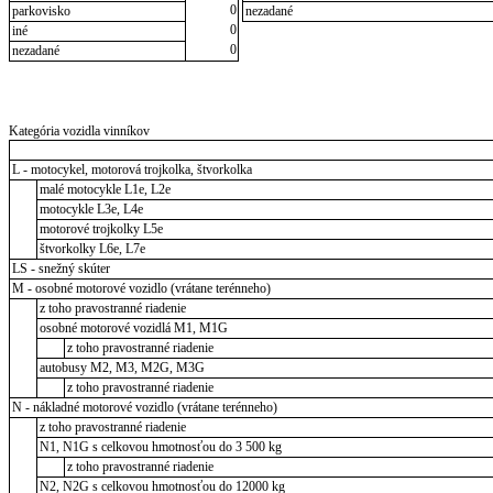
0
parkovisko
nezadané
0
iné
0
nezadané
Kategória vozidla vinníkov
L - motocykel, motorová trojkolka, štvorkolka
malé motocykle L1e, L2e
motocykle L3e, L4e
motorové trojkolky L5e
štvorkolky L6e, L7e
LS - snežný skúter
M - osobné motorové vozidlo (vrátane terénneho)
z toho pravostranné riadenie
osobné motorové vozidlá M1, M1G
z toho pravostranné riadenie
autobusy M2, M3, M2G, M3G
z toho pravostranné riadenie
N - nákladné motorové vozidlo (vrátane terénneho)
z toho pravostranné riadenie
N1, N1G s celkovou hmotnosťou do 3 500 kg
z toho pravostranné riadenie
N2, N2G s celkovou hmotnosťou do 12000 kg