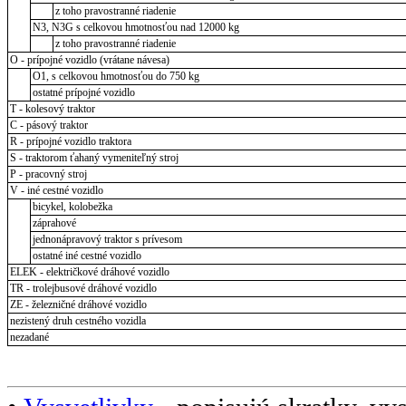
z toho pravostranné riadenie
N3, N3G s celkovou hmotnosťou nad 12000 kg
z toho pravostranné riadenie
O - prípojné vozidlo (vrátane návesa)
O1, s celkovou hmotnosťou do 750 kg
ostatné prípojné vozidlo
T - kolesový traktor
C - pásový traktor
R - prípojné vozidlo traktora
S - traktorom ťahaný vymeniteľný stroj
P - pracovný stroj
V - iné cestné vozidlo
bicykel, kolobežka
záprahové
jednonápravový traktor s prívesom
ostatné iné cestné vozidlo
ELEK - električkové dráhové vozidlo
TR - trolejbusové dráhové vozidlo
ZE - železničné dráhové vozidlo
nezistený druh cestného vozidla
nezadané