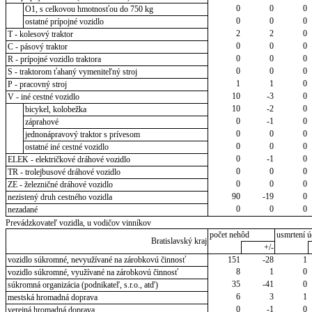
0
0
0
O1, s celkovou hmotnosťou do 750 kg
0
0
0
ostatné prípojné vozidlo
2
2
0
T - kolesový traktor
0
0
0
C - pásový traktor
0
0
0
R - prípojné vozidlo traktora
0
0
0
S - traktorom ťahaný vymeniteľný stroj
1
1
0
P - pracovný stroj
10
-3
0
V - iné cestné vozidlo
10
-2
0
bicykel, kolobežka
0
-1
0
záprahové
0
0
0
jednonápravový traktor s prívesom
0
0
0
ostatné iné cestné vozidlo
0
-1
0
ELEK - električkové dráhové vozidlo
0
0
0
TR - trolejbusové dráhové vozidlo
0
0
0
ZE - železničné dráhové vozidlo
90
-19
0
nezistený druh cestného vozidla
0
0
0
nezadané
Prevádzkovateľ vozidla, u vodičov vinníkov
počet nehôd
usmrtení ú
Bratislavský kraj
+/-
vozidlo súkromné, nevyužívané na zárobkovú činnosť
151
-28
1
8
1
0
vozidlo súkromné, využívané na zárobkovú činnosť
35
-41
0
súkromná organizácia (podnikateľ, s.r.o., atď)
6
3
1
mestská hromadná doprava
0
-1
0
verejná hromadná doprava