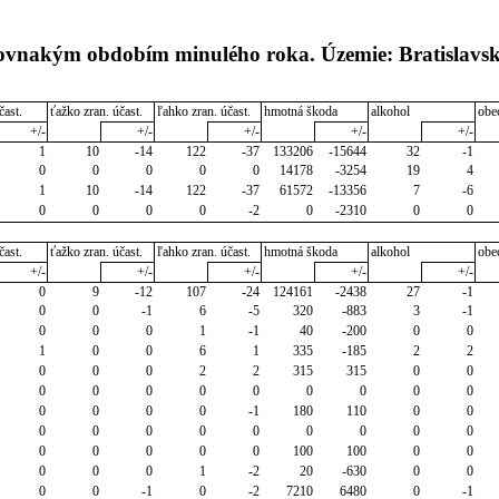
rovnakým obdobím minulého roka. Územie: Bratislavsk
čast.
ťažko zran. účast.
ľahko zran. účast.
hmotná škoda
alkohol
obe
+/-
+/-
+/-
+/-
+/-
1
10
-14
122
-37
133206
-15644
32
-1
0
0
0
0
0
14178
-3254
19
4
1
10
-14
122
-37
61572
-13356
7
-6
0
0
0
0
-2
0
-2310
0
0
čast.
ťažko zran. účast.
ľahko zran. účast.
hmotná škoda
alkohol
obe
+/-
+/-
+/-
+/-
+/-
0
9
-12
107
-24
124161
-2438
27
-1
0
0
-1
6
-5
320
-883
3
-1
0
0
0
1
-1
40
-200
0
0
1
0
0
6
1
335
-185
2
2
0
0
0
2
2
315
315
0
0
0
0
0
0
0
0
0
0
0
0
0
0
0
-1
180
110
0
0
0
0
0
0
0
0
0
0
0
0
0
0
0
0
100
100
0
0
0
0
0
1
-2
20
-630
0
0
0
0
-1
0
-2
7210
6480
0
-1