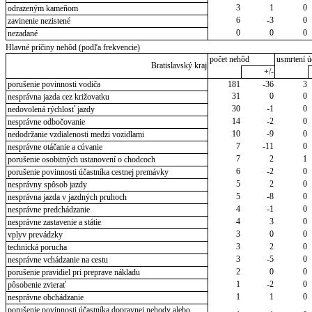
3
1
0
odrazeným kameňom
6
-3
0
zavinenie nezistené
0
0
0
nezadané
Hlavné príčiny nehôd (podľa frekvencie)
počet nehôd
usmrtení ú
Bratislavský kraj
+/-
porušenie povinnosti vodiča
181
-36
3
31
0
0
nesprávna jazda cez križovatku
30
-1
0
nedovolená rýchlosť jazdy
14
-2
0
nesprávne odbočovanie
10
-9
0
nedodržanie vzdialenosti medzi vozidlami
7
-11
0
nesprávne otáčanie a cúvanie
7
2
1
porušenie osobitných ustanovení o chodcoch
6
-2
0
porušenie povinnosti účastníka cestnej premávky
5
2
0
nesprávny spôsob jazdy
5
-8
0
nesprávna jazda v jazdných pruhoch
4
-1
0
nesprávne predchádzanie
4
3
0
nesprávne zastavenie a státie
3
0
0
vplyv prevádzky
3
2
0
technická porucha
3
-5
0
nesprávne vchádzanie na cestu
2
0
0
porušenie pravidiel pri preprave nákladu
1
-2
0
pôsobenie zvierať
1
1
0
nesprávne obchádzanie
porušenie povinnosti účastníka dopravnej nehody alebo