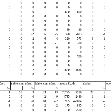
0
0
0
0
0
0
0
0
0
0
0
0
0
0
0
0
0
0
0
0
0
1
1
600
600
0
0
0
0
0
0
0
0
0
0
0
0
0
0
0
0
0
0
0
0
0
0
0
0
0
0
0
0
0
0
0
0
0
0
39
39
0
0
0
0
-2
6
-5
320
-603
3
-1
0
0
-2
6
-4
320
-573
3
-1
0
0
0
0
-1
0
-30
0
0
0
0
0
0
0
0
0
0
0
0
0
0
0
0
0
0
0
0
0
0
0
0
0
0
-700
0
0
0
0
0
0
0
0
0
0
0
0
0
0
0
0
0
0
0
0
0
0
-2
2
-7
9880
1858
0
0
0
0
0
0
0
0
0
0
0
čast.
ťažko zran. účast.
ľahko zran. účast.
hmotná škoda
alkohol
obe
+/-
+/-
+/-
+/-
+/-
-1
10
-3
83
-13
70795
9186
27
-2
0
0
0
2
0
4735
-2480
1
1
-1
0
-8
18
-22
16905
-48694
1
-2
1
0
0
2
2
175
-845
0
0
0
0
0
0
-1
0
-550
0
0