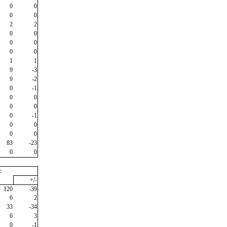
0
0
0
0
2
2
0
0
0
0
0
0
1
1
9
-3
9
-2
0
-1
0
0
0
0
0
-1
0
0
0
0
83
-23
0
0
c
+/-
120
-39
6
2
33
-34
6
3
0
-1