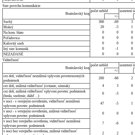
Stav povrchu komunikácie
počet nehôd
usmrtení ú
Bratislavský kraj
+/-
Suchý
300
-69
3
20
-5
1
Mokrý
0
0
0
Na kom. blato
0
0
0
Poľadovica
0
0
0
Kašovitý sneh
0
-1
0
Iný stav komunik.
0
0
0
NEZADANÉ
Viditeľnosť
počet nehôd
usmrtení ú
Bratislavský kraj
+/-
cez deň, viditeľnosť neznížená vplyvom poveternostných
260
-66
2
podmienok
4
3
0
cez deň, znížená viditeľnosť (svitanie, súmrak)
cez deň, znížená viditeľnosť vplyvom poveter. podmienok
0
-3
0
(hmla, sneženie, dážď ...)
v noci - s verejným osvetlením, viditeľnosť neznížená
47
-5
1
vplyvom poveter. podmienok
v noci - s verejným osvetlením, znížená viditeľnosť
0
0
0
vplyvom poveter. podmienok
v noci bez verejného osvetlenia, viditeľnosť neznížená
7
-6
0
vplyvom poveter. podmienok
v noci bez verejného osvetlenia, znížená viditeľnosť
2
2
1