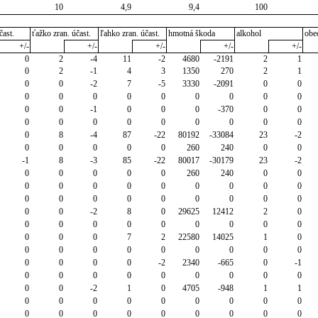
10
4,9
9,4
100
čast.
ťažko zran. účast.
ľahko zran. účast.
hmotná škoda
alkohol
obe
+/-
+/-
+/-
+/-
+/-
0
2
-4
11
-2
4680
-2191
2
1
0
2
-1
4
3
1350
270
2
1
0
0
-2
7
-5
3330
-2091
0
0
0
0
0
0
0
0
0
0
0
0
0
-1
0
0
0
-370
0
0
0
0
0
0
0
0
0
0
0
0
8
-4
87
-22
80192
-33084
23
-2
0
0
0
0
0
260
240
0
0
-1
8
-3
85
-22
80017
-30179
23
-2
0
0
0
0
0
260
240
0
0
0
0
0
0
0
0
0
0
0
0
0
0
0
0
0
0
0
0
0
0
-2
8
0
29625
12412
2
0
0
0
0
0
0
0
0
0
0
0
0
0
7
2
22580
14025
1
0
0
0
0
0
0
0
0
0
0
0
0
0
0
-2
2340
-665
0
-1
0
0
0
0
0
0
0
0
0
0
0
-2
1
0
4705
-948
1
1
0
0
0
0
0
0
0
0
0
0
0
0
0
0
0
0
0
0