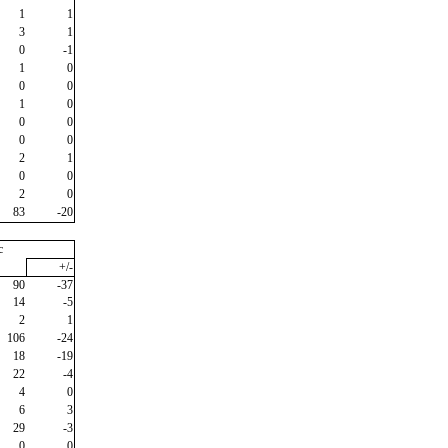
1
1
3
1
0
-1
1
0
0
0
1
0
0
0
0
0
2
1
0
0
2
0
83
-20
c
+/-
90
-37
14
-5
2
1
106
-24
18
-19
22
-4
4
0
6
3
29
-3
0
0