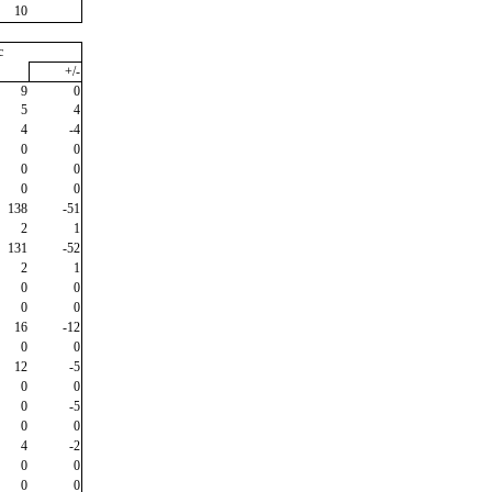
10
c
+/-
9
0
5
4
4
-4
0
0
0
0
0
0
138
-51
2
1
131
-52
2
1
0
0
0
0
16
-12
0
0
12
-5
0
0
0
-5
0
0
4
-2
0
0
0
0