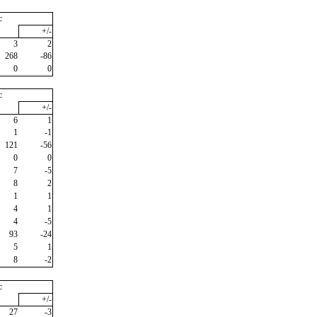
c
+/-
3
2
268
-86
0
0
c
+/-
6
1
1
-1
121
-56
0
0
7
-5
8
2
1
1
4
1
4
-5
93
-24
5
1
8
-2
c
+/-
27
-3