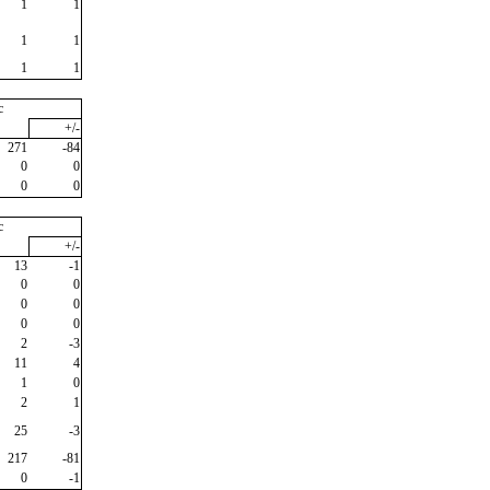
1
1
1
1
1
1
c
+/-
271
-84
0
0
0
0
c
+/-
13
-1
0
0
0
0
0
0
2
-3
11
4
1
0
2
1
25
-3
217
-81
0
-1