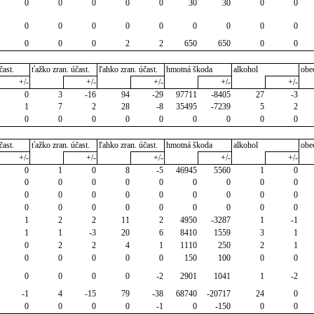
0
0
0
0
0
30
30
0
0
0
0
0
0
0
0
0
0
0
0
0
0
2
2
650
650
0
0
čast.
ťažko zran. účast.
ľahko zran. účast.
hmotná škoda
alkohol
obe
+/-
+/-
+/-
+/-
+/-
0
3
-16
94
-29
97711
-8405
27
-3
1
7
2
28
-8
35495
-7239
5
2
0
0
0
0
0
0
0
0
0
čast.
ťažko zran. účast.
ľahko zran. účast.
hmotná škoda
alkohol
obe
+/-
+/-
+/-
+/-
+/-
0
1
0
8
-5
46945
5560
1
0
0
0
0
0
0
0
0
0
0
0
0
0
0
0
0
0
0
0
0
0
0
0
0
0
0
0
0
1
2
2
11
2
4950
-3287
1
-1
1
1
-3
20
6
8410
1559
3
1
0
2
2
4
1
1110
250
2
1
0
0
0
0
0
150
100
0
0
0
0
0
0
-2
2901
1041
1
-2
-1
4
-15
79
-38
68740
-20717
24
0
0
0
0
0
-1
0
-150
0
0