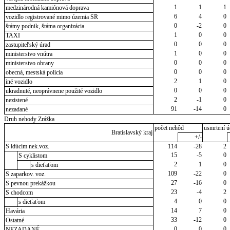
1
1
1
medzinárodná kamiónová doprava
6
4
0
vozidlo registrované mimo územia SR
0
-2
0
štátny podnik, štátna organizácia
1
0
0
TAXI
0
0
0
zastupiteľský úrad
1
0
0
ministerstvo vnútra
0
0
0
ministerstvo obrany
0
0
0
obecná, mestská polícia
2
1
0
iné vozidlo
0
0
0
ukradnuté, neoprávnene použité vozidlo
2
-1
0
nezistené
91
-14
0
nezadané
Druh nehody Zrážka
počet nehôd
usmrtení ú
Bratislavský kraj
+/-
S idúcim nek.voz.
114
-28
2
15
-5
0
S cyklistom
2
1
0
s dieťaťom
109
-22
0
S zaparkov. voz.
27
-16
0
S pevnou prekážkou
23
-4
2
S chodcom
4
0
0
s dieťaťom
14
7
0
Havária
33
-12
0
Ostatné
0
0
0
NEZADANÉ