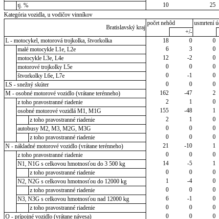
10
25
tj. %
Kategória vozidla, u vodičov vinníkov
počet nehôd
usmrtení ú
Bratislavský kraj
+/-
L - motocykel, motorová trojkolka, štvorkolka
18
0
0
6
3
0
malé motocykle L1e, L2e
12
-2
0
motocykle L3e, L4e
0
0
0
motorové trojkolky L5e
0
-1
0
štvorkolky L6e, L7e
0
0
0
LS - snežný skúter
162
-47
2
M - osobné motorové vozidlo (vrátane terénneho)
2
1
0
z toho pravostranné riadenie
155
-48
1
osobné motorové vozidlá M1, M1G
2
1
0
z toho pravostranné riadenie
0
0
0
autobusy M2, M3, M2G, M3G
0
0
0
z toho pravostranné riadenie
21
-10
1
N - nákladné motorové vozidlo (vrátane terénneho)
0
0
0
z toho pravostranné riadenie
14
-5
1
N1, N1G s celkovou hmotnosťou do 3 500 kg
0
0
0
z toho pravostranné riadenie
1
-4
0
N2, N2G s celkovou hmotnosťou do 12000 kg
0
0
0
z toho pravostranné riadenie
6
-1
0
N3, N3G s celkovou hmotnosťou nad 12000 kg
0
0
0
z toho pravostranné riadenie
0
0
0
O - prípojné vozidlo (vrátane návesa)