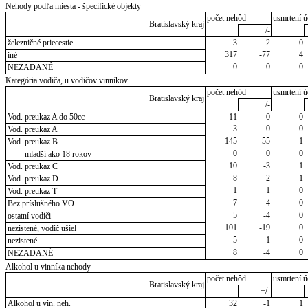
Nehody podľa miesta - špecifické objekty
počet nehôd
usmrtení ú
Bratislavský kraj
+/-
železničné priecestie
3
2
0
317
-77
4
iné
0
0
0
NEZADANÉ
Kategória vodiča, u vodičov vinníkov
počet nehôd
usmrtení ú
Bratislavský kraj
+/-
Vod. preukaz A do 50cc
11
0
0
3
0
0
Vod. preukaz A
145
-55
1
Vod. preukaz B
0
0
0
mladší ako 18 rokov
10
-3
1
Vod. preukaz C
8
2
1
Vod. preukaz D
1
1
0
Vod. preukaz T
7
4
0
Bez príslušného VO
5
-4
0
ostatní vodiči
101
-19
0
nezistené, vodič ušiel
5
1
0
nezistené
8
-4
0
NEZADANÉ
Alkohol u vinníka nehody
počet nehôd
usmrtení ú
Bratislavský kraj
+/-
Alkohol u vin. neh.
32
-1
1