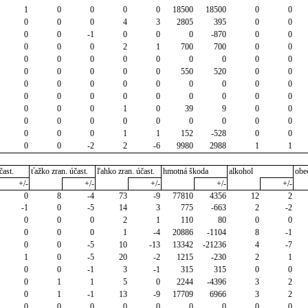
1
0
0
0
0
18500
18500
0
0
0
0
0
4
3
2805
395
0
0
0
0
-1
0
0
0
-870
0
0
0
0
0
2
1
700
700
0
0
0
0
0
0
0
0
0
0
0
0
0
0
0
0
550
520
0
0
0
0
0
0
0
0
0
0
0
0
0
0
0
0
0
0
0
0
0
0
0
1
0
39
9
0
0
0
0
0
0
0
0
0
0
0
0
0
0
1
1
152
-528
0
0
0
0
-2
2
-6
9980
2988
1
1
čast.
ťažko zran. účast.
ľahko zran. účast.
hmotná škoda
alkohol
obe
+/-
+/-
+/-
+/-
+/-
0
8
-4
73
-9
77810
4356
12
2
-1
0
-5
14
3
775
-663
2
-2
0
0
0
2
1
110
80
0
0
0
0
0
1
-4
20886
-1104
8
-1
0
0
-5
10
-13
13342
-21236
4
-7
1
0
-5
20
-2
1215
-230
2
1
0
0
-1
3
-1
315
315
0
0
0
1
1
5
0
2244
-4396
3
2
0
1
-1
13
-9
17709
6966
3
2
0
0
0
0
0
0
0
0
0