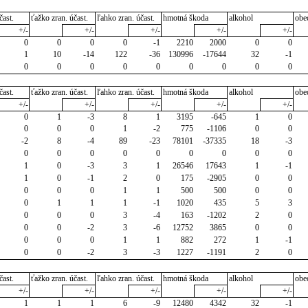
čast.
ťažko zran. účast.
ľahko zran. účast.
hmotná škoda
alkohol
obe
+/-
+/-
+/-
+/-
+/-
0
0
0
0
-1
2210
2000
0
0
1
10
-14
122
-36
130996
-17644
32
-1
0
0
0
0
0
0
0
0
0
čast.
ťažko zran. účast.
ľahko zran. účast.
hmotná škoda
alkohol
obe
+/-
+/-
+/-
+/-
+/-
0
1
-3
8
1
3195
-645
1
0
0
0
0
1
-2
775
-1106
0
0
-2
8
-4
89
-23
78101
-37335
18
-3
0
0
0
0
0
0
0
0
0
1
0
-3
3
1
26546
17643
1
-1
1
0
-1
2
0
175
-2905
0
0
0
0
0
1
1
500
500
0
0
0
1
1
1
-1
1020
435
5
3
0
0
0
3
-4
163
-1202
2
0
0
0
-2
3
-6
12752
3865
0
0
0
0
0
1
1
882
272
1
-1
0
0
-2
3
-3
1227
-1191
2
0
čast.
ťažko zran. účast.
ľahko zran. účast.
hmotná škoda
alkohol
obe
+/-
+/-
+/-
+/-
+/-
1
1
1
6
-9
12480
4342
32
-1