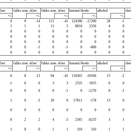
čast.
ťažko zran. účast.
ľahko zran. účast.
hmotná škoda
alkohol
obe
+/-
+/-
+/-
+/-
+/-
0
9
-14
111
-41
124390
-17200
28
-1
1
1
1
11
5
8816
2356
4
0
0
0
0
0
0
0
0
0
0
0
0
0
0
0
0
0
0
0
0
0
0
0
0
0
0
0
0
0
0
-1
0
-1
0
-800
0
0
0
0
0
0
0
0
0
0
0
čast.
ťažko zran. účast.
ľahko zran. účast.
hmotná škoda
alkohol
obe
+/-
+/-
+/-
+/-
+/-
0
8
-13
94
-41
110565
-10106
15
-2
-1
0
0
3
3
2335
1835
0
0
0
0
0
0
-1
0
-1270
0
-1
1
0
-3
20
6
17811
-178
13
0
0
0
0
0
0
0
0
0
0
0
2
2
4
-5
2185
-6235
3
1
1
0
0
1
1
310
310
1
1