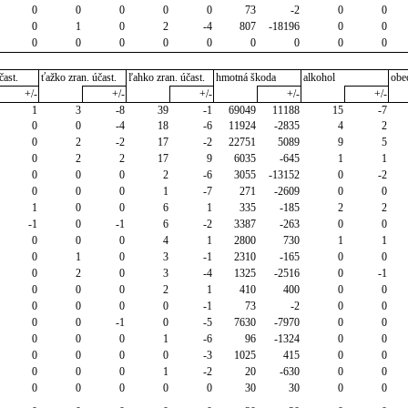
0
0
0
0
0
73
-2
0
0
0
1
0
2
-4
807
-18196
0
0
0
0
0
0
0
0
0
0
0
čast.
ťažko zran. účast.
ľahko zran. účast.
hmotná škoda
alkohol
obe
+/-
+/-
+/-
+/-
+/-
1
3
-8
39
-1
69049
11188
15
-7
0
0
-4
18
-6
11924
-2835
4
2
0
2
-2
17
-2
22751
5089
9
5
0
2
2
17
9
6035
-645
1
1
0
0
0
2
-6
3055
-13152
0
-2
0
0
0
1
-7
271
-2609
0
0
1
0
0
6
1
335
-185
2
2
-1
0
-1
6
-2
3387
-263
0
0
0
0
0
4
1
2800
730
1
1
0
1
0
3
-1
2310
-165
0
0
0
2
0
3
-4
1325
-2516
0
-1
0
0
0
2
1
410
400
0
0
0
0
0
0
-1
73
-2
0
0
0
0
-1
0
-5
7630
-7970
0
0
0
0
0
1
-6
96
-1324
0
0
0
0
0
0
-3
1025
415
0
0
0
0
0
1
-2
20
-630
0
0
0
0
0
0
0
30
30
0
0