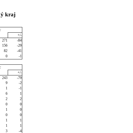
ý kraj
c
+/-
271
-84
156
-29
82
-41
0
-1
c
+/-
243
-79
9
-2
1
-1
6
1
2
2
0
0
1
0
0
0
1
1
1
1
3
-4