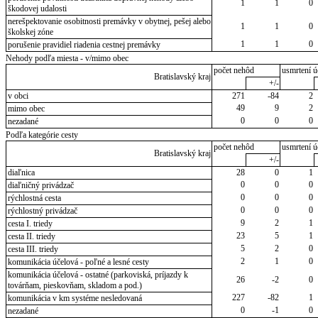
1
1
0
škodovej udalosti
nerešpektovanie osobitnosti premávky v obytnej, pešej alebo
1
1
0
školskej zóne
1
1
0
porušenie pravidiel riadenia cestnej premávky
Nehody podľa miesta - v/mimo obec
počet nehôd
usmrtení ú
Bratislavský kraj
+/-
v obci
271
-84
2
49
9
2
mimo obec
0
0
0
nezadané
Podľa kategórie cesty
počet nehôd
usmrtení ú
Bratislavský kraj
+/-
diaľnica
28
0
1
0
0
0
diaľničný privádzač
0
0
0
rýchlostná cesta
0
0
0
rýchlostný privádzač
9
2
1
cesta I. triedy
23
5
1
cesta II. triedy
5
2
0
cesta III. triedy
2
1
0
komunikácia účelová - poľné a lesné cesty
komunikácia účelová - ostatné (parkoviská, príjazdy k
26
-2
0
továrňam, pieskovňam, skladom a pod.)
227
-82
1
komunikácia v km systéme nesledovaná
0
-1
0
nezadané