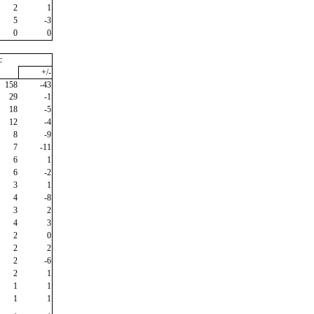
2
1
5
-3
0
0
c
+/-
158
-43
29
-1
18
-5
12
-4
8
-9
7
-11
6
1
6
-2
3
1
4
-8
3
2
4
3
2
0
2
2
2
-6
2
1
1
1
1
1