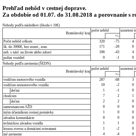
Prehľad nehôd v cestnej doprave.
Za obdobie od 01.07. do 31.08.2018 a porovnanie s 
Nehody podľa následkov (škoda v 10€)
počet nehôd
usmrtení ú
Bratislavský kraj
+/-
Počet nehôd celkom
320
-75
4
171
-20
0
šk. do 3990€, bez usmrt., zran.
106
-43
4
neh. s násl. na živote alebo zdraví
0
-1
0
požiar vozidiel
Nehody podľa zavinenia (ŠEDN)
počet nehôd
usmrtení ú
Bratislavský kraj
+/-
vodičom motorového vozidla
287
-68
3
10
-2
0
vodičom nemotorového vozidla
1
-1
0
deťmi
7
2
1
chodcom
2
2
0
deťmi
0
0
0
zamestnancom SŽD
1
0
0
iným účastníkom cestnej premávky
0
0
0
závadou komunikácie
1
1
0
technickou závadou vozidla
1
-2
0
lesnou zverou a domácimi zvieratami
4
-4
0
iné zavinenie