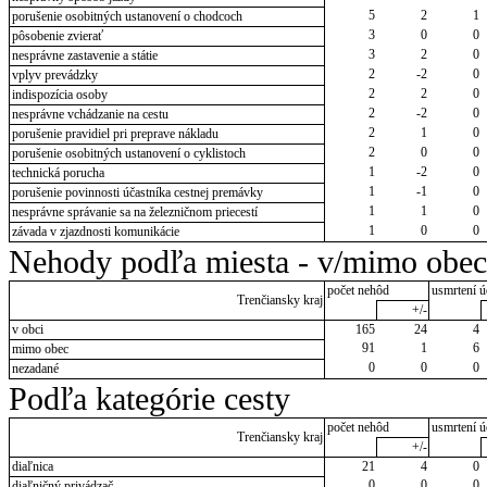
5
2
1
porušenie osobitných ustanovení o chodcoch
3
0
0
pôsobenie zvierať
3
2
0
nesprávne zastavenie a státie
2
-2
0
vplyv prevádzky
2
2
0
indispozícia osoby
2
-2
0
nesprávne vchádzanie na cestu
2
1
0
porušenie pravidiel pri preprave nákladu
2
0
0
porušenie osobitných ustanovení o cyklistoch
1
-2
0
technická porucha
1
-1
0
porušenie povinnosti účastníka cestnej premávky
1
1
0
nesprávne správanie sa na železničnom priecestí
1
0
0
závada v zjazdnosti komunikácie
Nehody podľa miesta - v/mimo obec
počet nehôd
usmrtení ú
Trenčiansky kraj
+/-
v obci
165
24
4
91
1
6
mimo obec
0
0
0
nezadané
Podľa kategórie cesty
počet nehôd
usmrtení ú
Trenčiansky kraj
+/-
diaľnica
21
4
0
0
0
0
diaľničný privádzač