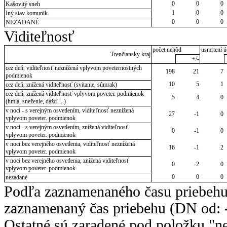
0
0
0
Kašovitý sneh
1
0
0
Iný stav komunik.
0
0
0
NEZADANÉ
Viditeľnosť
počet nehôd
usmrtení ú
Trenčiansky kraj
+/-
cez deň, viditeľnosť neznížená vplyvom poveternostných
198
21
7
podmienok
10
5
1
cez deň, znížená viditeľnosť (svitanie, súmrak)
cez deň, znížená viditeľnosť vplyvom poveter. podmienok
5
4
0
(hmla, sneženie, dážď ...)
v noci - s verejným osvetlením, viditeľnosť neznížená
27
-1
0
vplyvom poveter. podmienok
v noci - s verejným osvetlením, znížená viditeľnosť
0
-1
0
vplyvom poveter. podmienok
v noci bez verejného osvetlenia, viditeľnosť neznížená
16
-1
2
vplyvom poveter. podmienok
v noci bez verejného osvetlenia, znížená viditeľnosť
0
-2
0
vplyvom poveter. podmienok
0
0
0
nezadané
Podľa zaznamenaného času priebehu
zaznamenaný čas priebehu (DN od: -
Ostatné sú zaradené pod položku "ne