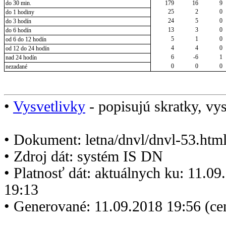
do 30 min.
179
16
9
25
2
0
do 1 hodiny
24
5
0
do 3 hodín
13
3
0
do 6 hodín
5
1
0
od 6 do 12 hodín
4
4
0
od 12 do 24 hodín
6
-6
1
nad 24 hodín
0
0
0
nezadané
•
Vysvetlivky
- popisujú skratky, vys
• Dokument: letna/dnvl/dnvl-53.htm
• Zdroj dát: systém IS DN
• Platnosť dát: aktuálnych ku: 11.0
19:13
• Generované: 11.09.2018 19:56 (c