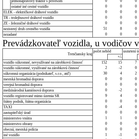
0
0
0
jednonápravový traktor s prívesom
0
0
0
ostatné iné cestné vozidlo
0
0
0
ELEK - električkové dráhové vozidlo
0
0
0
TR - trolejbusové dráhové vozidlo
0
0
0
ZE - železničné dráhové vozidlo
51
8
0
nezistený druh cestného vozidla
0
0
0
nezadané
Prevádzkovateľ vozidla, u vodičov 
počet nehôd
usmrtení ú
Trenčiansky kraj
+/-
vozidlo súkromné, nevyužívané na zárobkovú činnosť
152
15
7
2
-2
0
vozidlo súkromné, využívané na zárobkovú činnosť
30
4
2
súkromná organizácia (podnikateľ, s.r.o., atď)
0
0
0
mestská hromadná doprava
0
0
0
verejná hromadná doprava
0
-2
0
medzinárodná kamiónová doprava
9
4
0
vozidlo registrované mimo územia SR
0
0
0
štátny podnik, štátna organizácia
0
-4
0
TAXI
0
0
0
zastupiteľský úrad
1
1
0
ministerstvo vnútra
0
0
0
ministerstvo obrany
0
0
0
obecná, mestská polícia
1
-1
0
iné vozidlo