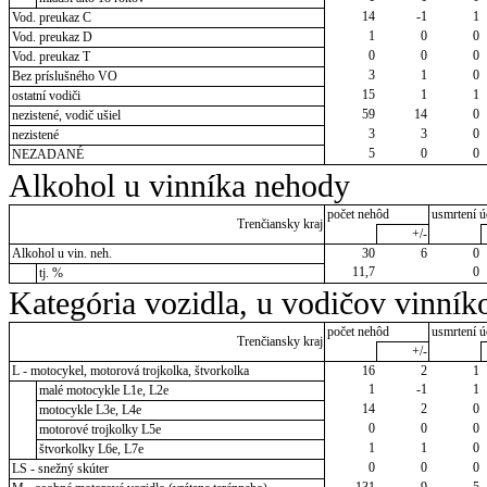
14
-1
1
Vod. preukaz C
1
0
0
Vod. preukaz D
0
0
0
Vod. preukaz T
3
1
0
Bez príslušného VO
15
1
1
ostatní vodiči
59
14
0
nezistené, vodič ušiel
3
3
0
nezistené
5
0
0
NEZADANÉ
Alkohol u vinníka nehody
počet nehôd
usmrtení ú
Trenčiansky kraj
+/-
Alkohol u vin. neh.
30
6
0
11,7
0
tj. %
Kategória vozidla, u vodičov vinník
počet nehôd
usmrtení ú
Trenčiansky kraj
+/-
L - motocykel, motorová trojkolka, štvorkolka
16
2
1
1
-1
1
malé motocykle L1e, L2e
14
2
0
motocykle L3e, L4e
0
0
0
motorové trojkolky L5e
1
1
0
štvorkolky L6e, L7e
0
0
0
LS - snežný skúter
131
9
5