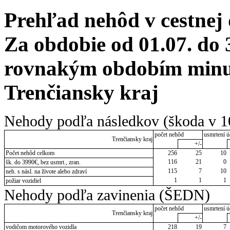
Prehľad nehôd v cestnej
Za obdobie od 01.07. do 
rovnakým obdobím minul
Trenčiansky kraj
Nehody podľa následkov (škoda v 1
počet nehôd
usmrtení ú
Trenčiansky kraj
+/-
Počet nehôd celkom
256
25
10
116
21
0
šk. do 3990€, bez usmrt., zran.
115
7
10
neh. s násl. na živote alebo zdraví
1
1
1
požiar vozidiel
Nehody podľa zavinenia (ŠEDN)
počet nehôd
usmrtení ú
Trenčiansky kraj
+/-
vodičom motorového vozidla
218
19
7