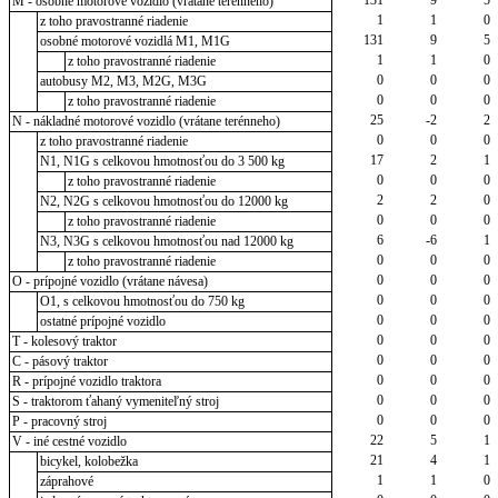
M - osobné motorové vozidlo (vrátane terénneho)
1
1
0
z toho pravostranné riadenie
131
9
5
osobné motorové vozidlá M1, M1G
1
1
0
z toho pravostranné riadenie
0
0
0
autobusy M2, M3, M2G, M3G
0
0
0
z toho pravostranné riadenie
25
-2
2
N - nákladné motorové vozidlo (vrátane terénneho)
0
0
0
z toho pravostranné riadenie
17
2
1
N1, N1G s celkovou hmotnosťou do 3 500 kg
0
0
0
z toho pravostranné riadenie
2
2
0
N2, N2G s celkovou hmotnosťou do 12000 kg
0
0
0
z toho pravostranné riadenie
6
-6
1
N3, N3G s celkovou hmotnosťou nad 12000 kg
0
0
0
z toho pravostranné riadenie
0
0
0
O - prípojné vozidlo (vrátane návesa)
0
0
0
O1, s celkovou hmotnosťou do 750 kg
0
0
0
ostatné prípojné vozidlo
0
0
0
T - kolesový traktor
0
0
0
C - pásový traktor
0
0
0
R - prípojné vozidlo traktora
0
0
0
S - traktorom ťahaný vymeniteľný stroj
0
0
0
P - pracovný stroj
22
5
1
V - iné cestné vozidlo
21
4
1
bicykel, kolobežka
1
1
0
záprahové