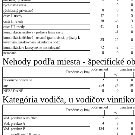
1
0
0
rýchlostná cesta
0
0
0
rýchlostný privádzač
47
4
5
cesta I. triedy
38
-3
3
cesta II. triedy
41
1
1
cesta III. triedy
1
-1
0
komunikácia účelová - poľné a lesné cesty
komunikácia účelová - ostatné (parkoviská, príjazdy k
35
22
0
továrňam, pieskovňam, skladom a pod.)
72
-2
1
komunikácia v km systéme nesledovaná
0
0
0
nezadané
Nehody podľa miesta - špecifické ob
počet nehôd
usmrtení ú
Trenčiansky kraj
+/-
železničné priecestie
2
1
0
254
24
10
iné
0
0
0
NEZADANÉ
Kategória vodiča, u vodičov vinník
počet nehôd
usmrtení ú
Trenčiansky kraj
+/-
Vod. preukaz A do 50cc
7
-6
1
4
2
0
Vod. preukaz A
134
8
6
Vod. preukaz B
1
1
0
mladší ako 18 rokov