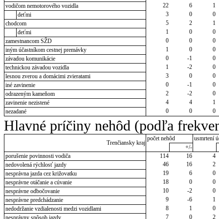
22
6
1
vodičom nemotorového vozidla
3
0
0
deťmi
5
2
1
chodcom
1
0
0
deťmi
0
0
0
zamestnancom SŽD
1
0
0
iným účastníkom cestnej premávky
0
-1
0
závadou komunikácie
1
-2
0
technickou závadou vozidla
3
0
0
lesnou zverou a domácimi zvieratami
0
-1
0
iné zavinenie
2
-2
0
odrazeným kameňom
4
4
1
zavinenie nezistené
0
0
0
nezadané
Hlavné príčiny nehôd (podľa frekven
počet nehôd
usmrtení ú
Trenčiansky kraj
+/-
porušenie povinnosti vodiča
114
16
4
46
16
2
nedovolená rýchlosť jazdy
19
6
0
nesprávna jazda cez križovatku
18
0
0
nesprávne otáčanie a cúvanie
10
-2
0
nesprávne odbočovanie
9
-6
1
nesprávne predchádzanie
8
1
0
nedodržanie vzdialenosti medzi vozidlami
7
0
2
nesprávny spôsob jazdy