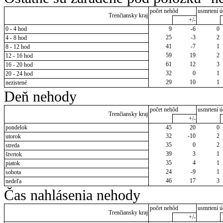
počet nehôd
usmrtení ú
Trenčiansky kraj
+/-
0 - 4 hod
9
-6
0
25
-3
2
4 - 8 hod
41
-7
1
8 - 12 hod
59
19
2
12 - 16 hod
61
12
3
16 - 20 hod
32
0
1
20 - 24 hod
29
10
1
nezistené
Deň nehody
počet nehôd
usmrtení ú
Trenčiansky kraj
+/-
pondelok
45
20
0
32
-10
2
utorok
35
0
2
streda
39
3
1
štvrtok
35
4
1
piatok
24
-9
1
sobota
46
17
3
nedeľa
Čas nahlásenia nehody
počet nehôd
usmrtení ú
Trenčiansky kraj
+/-