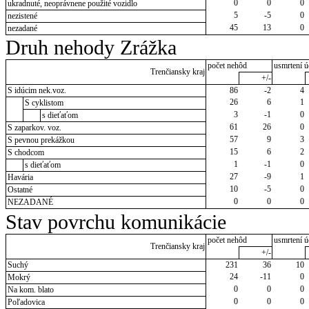
0
0
0
ukradnuté, neoprávnene použité vozidlo
5
-5
0
nezistené
45
13
0
nezadané
Druh nehody Zrážka
počet nehôd
usmrtení ú
Trenčiansky kraj
+/-
S idúcim nek.voz.
86
-2
4
26
6
1
S cyklistom
3
-1
0
s dieťaťom
61
26
0
S zaparkov. voz.
57
9
3
S pevnou prekážkou
15
6
2
S chodcom
1
-1
0
s dieťaťom
27
-9
1
Havária
10
-5
0
Ostatné
0
0
0
NEZADANÉ
Stav povrchu komunikácie
počet nehôd
usmrtení ú
Trenčiansky kraj
+/-
Suchý
231
36
10
24
-11
0
Mokrý
0
0
0
Na kom. blato
0
0
0
Poľadovica