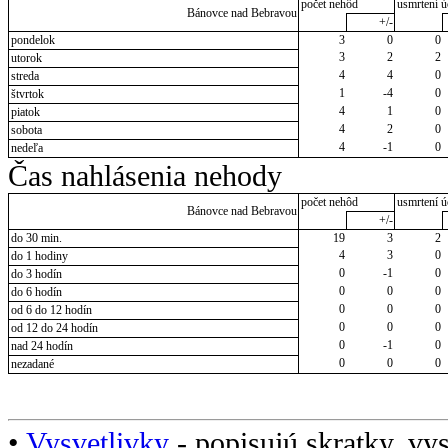
počet nehôd
usmrtení ú
Bánovce nad Bebravou
+/-
pondelok
3
0
0
3
2
2
utorok
4
4
0
streda
1
-4
0
štvrtok
4
1
0
piatok
4
2
0
sobota
4
-1
0
nedeľa
Čas nahlásenia nehody
počet nehôd
usmrtení ú
Bánovce nad Bebravou
+/-
do 30 min.
19
3
2
4
3
0
do 1 hodiny
0
-1
0
do 3 hodín
0
0
0
do 6 hodín
0
0
0
od 6 do 12 hodín
0
0
0
od 12 do 24 hodín
0
-1
0
nad 24 hodín
0
0
0
nezadané
•
Vysvetlivky
- popisujú skratky, vys