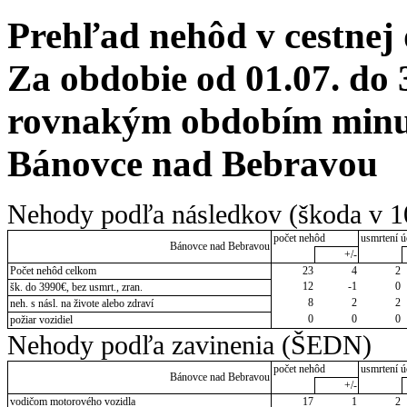
Prehľad nehôd v cestnej
Za obdobie od 01.07. do 
rovnakým obdobím minul
Bánovce nad Bebravou
Nehody podľa následkov (škoda v 1
počet nehôd
usmrtení ú
Bánovce nad Bebravou
+/-
Počet nehôd celkom
23
4
2
12
-1
0
šk. do 3990€, bez usmrt., zran.
8
2
2
neh. s násl. na živote alebo zdraví
0
0
0
požiar vozidiel
Nehody podľa zavinenia (ŠEDN)
počet nehôd
usmrtení ú
Bánovce nad Bebravou
+/-
vodičom motorového vozidla
17
1
2