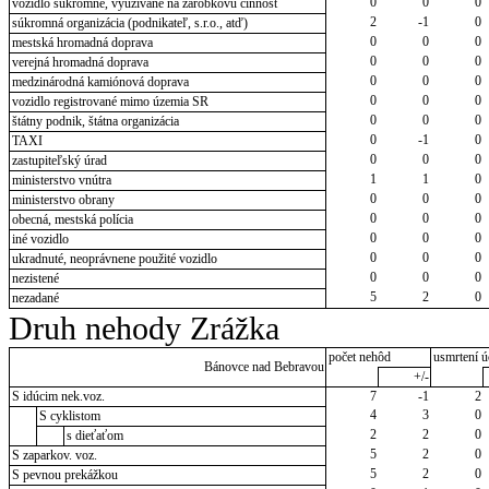
0
0
0
vozidlo súkromné, využívané na zárobkovú činnosť
2
-1
0
súkromná organizácia (podnikateľ, s.r.o., atď)
0
0
0
mestská hromadná doprava
0
0
0
verejná hromadná doprava
0
0
0
medzinárodná kamiónová doprava
0
0
0
vozidlo registrované mimo územia SR
0
0
0
štátny podnik, štátna organizácia
0
-1
0
TAXI
0
0
0
zastupiteľský úrad
1
1
0
ministerstvo vnútra
0
0
0
ministerstvo obrany
0
0
0
obecná, mestská polícia
0
0
0
iné vozidlo
0
0
0
ukradnuté, neoprávnene použité vozidlo
0
0
0
nezistené
5
2
0
nezadané
Druh nehody Zrážka
počet nehôd
usmrtení ú
Bánovce nad Bebravou
+/-
S idúcim nek.voz.
7
-1
2
4
3
0
S cyklistom
2
2
0
s dieťaťom
5
2
0
S zaparkov. voz.
5
2
0
S pevnou prekážkou