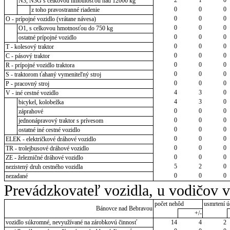
N3, N3G s celkovou hmotnosťou nad 12000 kg
0
0
0
z toho pravostranné riadenie
0
0
0
O - prípojné vozidlo (vrátane návesa)
0
0
0
O1, s celkovou hmotnosťou do 750 kg
0
0
0
ostatné prípojné vozidlo
0
0
0
T - kolesový traktor
0
0
0
C - pásový traktor
0
0
0
R - prípojné vozidlo traktora
0
0
0
S - traktorom ťahaný vymeniteľný stroj
0
0
0
P - pracovný stroj
4
3
0
V - iné cestné vozidlo
4
3
0
bicykel, kolobežka
0
0
0
záprahové
0
0
0
jednonápravový traktor s prívesom
0
0
0
ostatné iné cestné vozidlo
0
0
0
ELEK - električkové dráhové vozidlo
0
0
0
TR - trolejbusové dráhové vozidlo
0
0
0
ZE - železničné dráhové vozidlo
5
2
0
nezistený druh cestného vozidla
0
0
0
nezadané
Prevádzkovateľ vozidla, u vodičov 
počet nehôd
usmrtení ú
Bánovce nad Bebravou
+/-
vozidlo súkromné, nevyužívané na zárobkovú činnosť
14
4
2