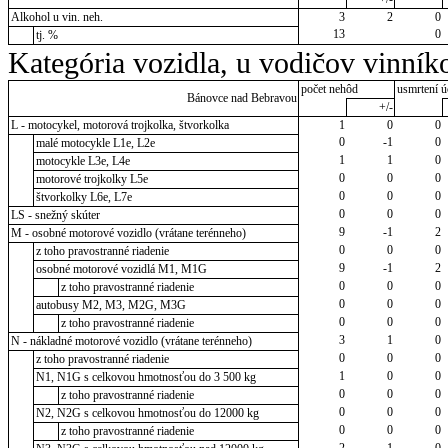
Alkohol u vin. neh.
3
2
0
13
0
tj. %
Kategória vozidla, u vodičov vinník
počet nehôd
usmrtení ú
Bánovce nad Bebravou
+/-
L - motocykel, motorová trojkolka, štvorkolka
1
0
0
0
-1
0
malé motocykle L1e, L2e
1
1
0
motocykle L3e, L4e
0
0
0
motorové trojkolky L5e
0
0
0
štvorkolky L6e, L7e
0
0
0
LS - snežný skúter
9
-1
2
M - osobné motorové vozidlo (vrátane terénneho)
0
0
0
z toho pravostranné riadenie
9
-1
2
osobné motorové vozidlá M1, M1G
0
0
0
z toho pravostranné riadenie
0
0
0
autobusy M2, M3, M2G, M3G
0
0
0
z toho pravostranné riadenie
3
1
0
N - nákladné motorové vozidlo (vrátane terénneho)
0
0
0
z toho pravostranné riadenie
1
0
0
N1, N1G s celkovou hmotnosťou do 3 500 kg
0
0
0
z toho pravostranné riadenie
0
0
0
N2, N2G s celkovou hmotnosťou do 12000 kg
0
0
0
z toho pravostranné riadenie
2
1
0