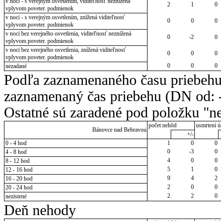
v noci - s verejným osvetlením, viditeľnosť neznížená
2
1
0
vplyvom poveter. podmienok
v noci - s verejným osvetlením, znížená viditeľnosť
0
0
0
vplyvom poveter. podmienok
v noci bez verejného osvetlenia, viditeľnosť neznížená
0
-2
0
vplyvom poveter. podmienok
v noci bez verejného osvetlenia, znížená viditeľnosť
0
0
0
vplyvom poveter. podmienok
0
0
0
nezadané
Podľa zaznamenaného času priebehu
zaznamenaný čas priebehu (DN od: -
Ostatné sú zaradené pod položku "ne
počet nehôd
usmrtení ú
Bánovce nad Bebravou
+/-
0 - 4 hod
1
0
0
0
-3
0
4 - 8 hod
4
0
0
8 - 12 hod
5
1
0
12 - 16 hod
9
4
2
16 - 20 hod
2
0
0
20 - 24 hod
2
2
0
nezistené
Deň nehody