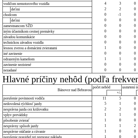
4
3
0
vodičom nemotorového vozidla
2
2
0
deťmi
0
-1
0
chodcom
0
0
0
deťmi
0
0
0
zamestnancom SŽD
0
0
0
iným účastníkom cestnej premávky
0
0
0
závadou komunikácie
0
0
0
technickou závadou vozidla
1
0
0
lesnou zverou a domácimi zvieratami
0
0
0
iné zavinenie
1
1
0
odrazeným kameňom
0
0
0
zavinenie nezistené
0
0
0
nezadané
Hlavné príčiny nehôd (podľa frekven
počet nehôd
usmrtení ú
Bánovce nad Bebravou
+/-
porušenie povinnosti vodiča
11
5
0
5
1
0
nedovolená rýchlosť jazdy
2
2
0
nesprávna jazda cez križovatku
1
1
0
vplyv prevádzky
1
0
0
pôsobenie zvierať
1
1
2
nesprávny spôsob jazdy
1
0
0
nesprávne otáčanie a cúvanie
1
0
0
porušenie pravidiel pri preprave nákladu