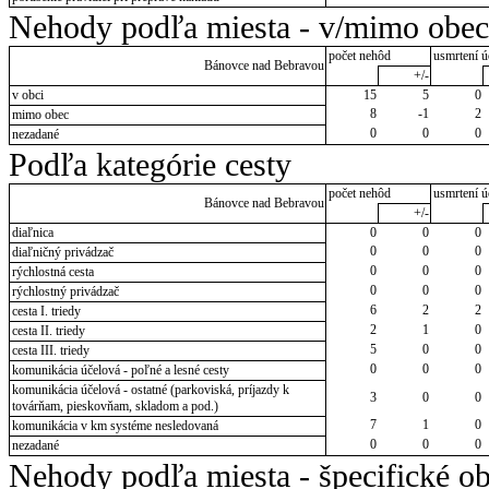
Nehody podľa miesta - v/mimo obec
počet nehôd
usmrtení ú
Bánovce nad Bebravou
+/-
v obci
15
5
0
8
-1
2
mimo obec
0
0
0
nezadané
Podľa kategórie cesty
počet nehôd
usmrtení ú
Bánovce nad Bebravou
+/-
diaľnica
0
0
0
0
0
0
diaľničný privádzač
0
0
0
rýchlostná cesta
0
0
0
rýchlostný privádzač
6
2
2
cesta I. triedy
2
1
0
cesta II. triedy
5
0
0
cesta III. triedy
0
0
0
komunikácia účelová - poľné a lesné cesty
komunikácia účelová - ostatné (parkoviská, príjazdy k
3
0
0
továrňam, pieskovňam, skladom a pod.)
7
1
0
komunikácia v km systéme nesledovaná
0
0
0
nezadané
Nehody podľa miesta - špecifické ob