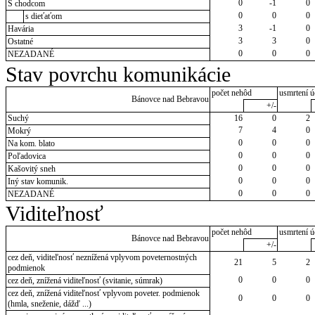
0
-1
0
S chodcom
0
0
0
s dieťaťom
3
-1
0
Havária
3
3
0
Ostatné
0
0
0
NEZADANÉ
Stav povrchu komunikácie
počet nehôd
usmrtení ú
Bánovce nad Bebravou
+/-
Suchý
16
0
2
7
4
0
Mokrý
0
0
0
Na kom. blato
0
0
0
Poľadovica
0
0
0
Kašovitý sneh
0
0
0
Iný stav komunik.
0
0
0
NEZADANÉ
Viditeľnosť
počet nehôd
usmrtení ú
Bánovce nad Bebravou
+/-
cez deň, viditeľnosť neznížená vplyvom poveternostných
21
5
2
podmienok
0
0
0
cez deň, znížená viditeľnosť (svitanie, súmrak)
cez deň, znížená viditeľnosť vplyvom poveter. podmienok
0
0
0
(hmla, sneženie, dážď ...)