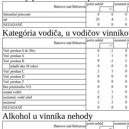
počet nehôd
usmrtení ú
Bánovce nad Bebravou
+/-
železničné priecestie
0
0
0
23
4
2
iné
0
0
0
NEZADANÉ
Kategória vodiča, u vodičov vinník
počet nehôd
usmrtení ú
Bánovce nad Bebravou
+/-
Vod. preukaz A do 50cc
0
-1
0
1
1
0
Vod. preukaz A
9
-1
2
Vod. preukaz B
0
0
0
mladší ako 18 rokov
2
1
0
Vod. preukaz C
0
0
0
Vod. preukaz D
0
0
0
Vod. preukaz T
0
0
0
Bez príslušného VO
2
1
0
ostatní vodiči
6
2
0
nezistené, vodič ušiel
2
2
0
nezistené
0
0
0
NEZADANÉ
Alkohol u vinníka nehody
počet nehôd
usmrtení ú
Bánovce nad Bebravou
+/-