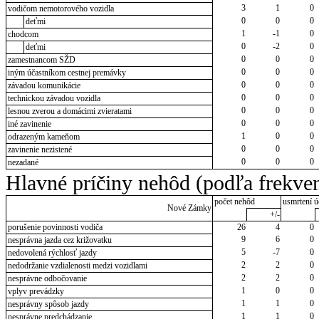
3
1
0
vodičom nemotorového vozidla
0
0
0
deťmi
1
-1
0
chodcom
0
-2
0
deťmi
0
0
0
zamestnancom SŽD
0
0
0
iným účastníkom cestnej premávky
0
0
0
závadou komunikácie
0
0
0
technickou závadou vozidla
0
0
0
lesnou zverou a domácimi zvieratami
0
0
0
iné zavinenie
1
0
0
odrazeným kameňom
0
0
0
zavinenie nezistené
0
0
0
nezadané
Hlavné príčiny nehôd (podľa frekven
počet nehôd
usmrtení ú
Nové Zámky
+/-
porušenie povinnosti vodiča
26
4
0
9
6
0
nesprávna jazda cez križovatku
5
-7
0
nedovolená rýchlosť jazdy
2
2
0
nedodržanie vzdialenosti medzi vozidlami
2
2
0
nesprávne odbočovanie
1
0
0
vplyv prevádzky
1
1
0
nesprávny spôsob jazdy
1
1
0
nesprávne predchádzanie