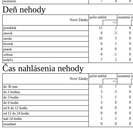
7
4
0
nezistené
Deň nehody
počet nehôd
usmrtení ú
Nové Zámky
+/-
pondelok
11
2
0
6
-3
0
utorok
10
5
0
streda
6
1
0
štvrtok
4
0
0
piatok
6
-1
0
sobota
7
2
0
nedeľa
Čas nahlásenia nehody
počet nehôd
usmrtení ú
Nové Zámky
+/-
do 30 min.
35
7
0
5
-3
0
do 1 hodiny
5
1
0
do 3 hodín
3
0
0
do 6 hodín
0
0
0
od 6 do 12 hodín
0
0
0
od 12 do 24 hodín
2
1
0
nad 24 hodín
0
0
0
nezadané