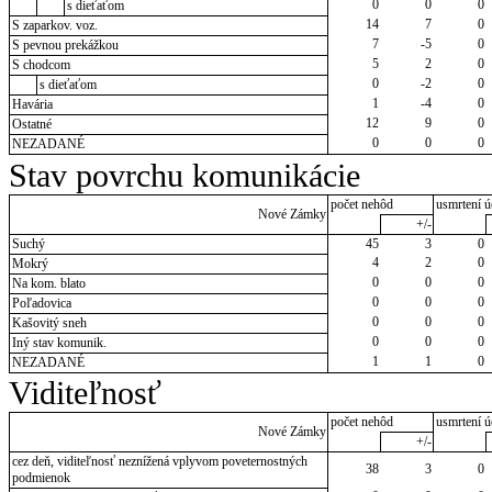
0
0
0
s dieťaťom
14
7
0
S zaparkov. voz.
7
-5
0
S pevnou prekážkou
5
2
0
S chodcom
0
-2
0
s dieťaťom
1
-4
0
Havária
12
9
0
Ostatné
0
0
0
NEZADANÉ
Stav povrchu komunikácie
počet nehôd
usmrtení ú
Nové Zámky
+/-
Suchý
45
3
0
4
2
0
Mokrý
0
0
0
Na kom. blato
0
0
0
Poľadovica
0
0
0
Kašovitý sneh
0
0
0
Iný stav komunik.
1
1
0
NEZADANÉ
Viditeľnosť
počet nehôd
usmrtení ú
Nové Zámky
+/-
cez deň, viditeľnosť neznížená vplyvom poveternostných
38
3
0
podmienok