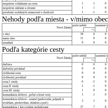
1
1
0
nesprávne vchádzanie na cestu
1
1
0
nesprávne otáčanie a cúvanie
1
-1
0
porušenie osobitných ustanovení o chodcoch
Nehody podľa miesta - v/mimo obec
počet nehôd
usmrtení ú
Nové Zámky
+/-
v obci
39
6
0
11
0
0
mimo obec
0
0
0
nezadané
Podľa kategórie cesty
počet nehôd
usmrtení ú
Nové Zámky
+/-
diaľnica
0
0
0
0
0
0
diaľničný privádzač
0
0
0
rýchlostná cesta
0
0
0
rýchlostný privádzač
6
-2
0
cesta I. triedy
2
-1
0
cesta II. triedy
1
0
0
cesta III. triedy
1
1
0
komunikácia účelová - poľné a lesné cesty
komunikácia účelová - ostatné (parkoviská, príjazdy k
3
1
0
továrňam, pieskovňam, skladom a pod.)
37
7
0
komunikácia v km systéme nesledovaná