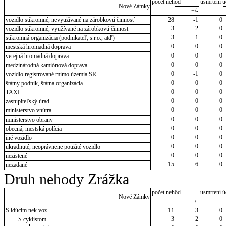
počet nehôd
usmrtení ú
Nové Zámky
+/-
vozidlo súkromné, nevyužívané na zárobkovú činnosť
28
-1
0
3
2
0
vozidlo súkromné, využívané na zárobkovú činnosť
3
1
0
súkromná organizácia (podnikateľ, s.r.o., atď)
0
0
0
mestská hromadná doprava
0
0
0
verejná hromadná doprava
0
0
0
medzinárodná kamiónová doprava
0
-1
0
vozidlo registrované mimo územia SR
0
0
0
štátny podnik, štátna organizácia
0
0
0
TAXI
0
0
0
zastupiteľský úrad
0
0
0
ministerstvo vnútra
0
0
0
ministerstvo obrany
0
0
0
obecná, mestská polícia
0
0
0
iné vozidlo
0
0
0
ukradnuté, neoprávnene použité vozidlo
0
0
0
nezistené
15
6
0
nezadané
Druh nehody Zrážka
počet nehôd
usmrtení ú
Nové Zámky
+/-
S idúcim nek.voz.
11
-3
0
3
2
0
S cyklistom