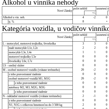
Alkohol u vinníka nehody
počet nehôd
usmrtení ú
Nové Zámky
+/-
Alkohol u vin. neh.
4
-2
0
8
•
tj. %
Kategória vozidla, u vodičov vinník
počet nehôd
usmrtení ú
Nové Zámky
+/-
L - motocykel, motorová trojkolka, štvorkolka
3
3
0
2
2
0
malé motocykle L1e, L2e
1
1
0
motocykle L3e, L4e
0
0
0
motorové trojkolky L5e
0
0
0
štvorkolky L6e, L7e
0
0
0
LS - snežný skúter
26
-2
0
M - osobné motorové vozidlo (vrátane terénneho)
0
0
0
z toho pravostranné riadenie
26
-2
0
osobné motorové vozidlá M1, M1G
0
0
0
z toho pravostranné riadenie
0
0
0
autobusy M2, M3, M2G, M3G
0
0
0
z toho pravostranné riadenie
2
-1
0
N - nákladné motorové vozidlo (vrátane terénneho)
0
0
0
z toho pravostranné riadenie
2
0
0
N1, N1G s celkovou hmotnosťou do 3 500 kg
0
0
0