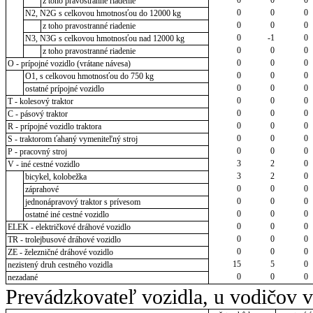
z toho pravostranné riadenie
0
0
0
N2, N2G s celkovou hmotnosťou do 12000 kg
0
0
0
z toho pravostranné riadenie
0
-1
0
N3, N3G s celkovou hmotnosťou nad 12000 kg
0
0
0
z toho pravostranné riadenie
0
0
0
O - prípojné vozidlo (vrátane návesa)
0
0
0
O1, s celkovou hmotnosťou do 750 kg
0
0
0
ostatné prípojné vozidlo
0
0
0
T - kolesový traktor
0
0
0
C - pásový traktor
0
0
0
R - prípojné vozidlo traktora
0
0
0
S - traktorom ťahaný vymeniteľný stroj
0
0
0
P - pracovný stroj
3
2
0
V - iné cestné vozidlo
3
2
0
bicykel, kolobežka
0
0
0
záprahové
0
0
0
jednonápravový traktor s prívesom
0
0
0
ostatné iné cestné vozidlo
0
0
0
ELEK - električkové dráhové vozidlo
0
0
0
TR - trolejbusové dráhové vozidlo
0
0
0
ZE - železničné dráhové vozidlo
15
5
0
nezistený druh cestného vozidla
0
0
0
nezadané
Prevádzkovateľ vozidla, u vodičov 