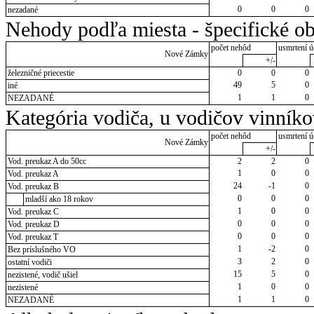
0
0
0
nezadané
Nehody podľa miesta - špecifické ob
počet nehôd
usmrtení ú
Nové Zámky
+/-
železničné priecestie
0
0
0
49
5
0
iné
1
1
0
NEZADANÉ
Kategória vodiča, u vodičov vinník
počet nehôd
usmrtení ú
Nové Zámky
+/-
Vod. preukaz A do 50cc
2
2
0
1
0
0
Vod. preukaz A
24
-1
0
Vod. preukaz B
0
0
0
mladší ako 18 rokov
1
0
0
Vod. preukaz C
0
0
0
Vod. preukaz D
0
0
0
Vod. preukaz T
1
-2
0
Bez príslušného VO
3
2
0
ostatní vodiči
15
5
0
nezistené, vodič ušiel
1
0
0
nezistené
1
1
0
NEZADANÉ