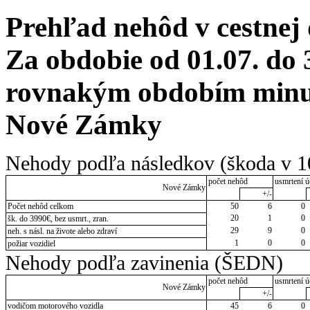
Prehľad nehôd v cestnej
Za obdobie od 01.07. do 
rovnakým obdobím minul
Nové Zámky
Nehody podľa následkov (škoda v 1
počet nehôd
usmrtení ú
Nové Zámky
+/-
Počet nehôd celkom
50
6
0
20
1
0
šk. do 3990€, bez usmrt., zran.
29
9
0
neh. s násl. na živote alebo zdraví
1
0
0
požiar vozidiel
Nehody podľa zavinenia (ŠEDN)
počet nehôd
usmrtení ú
Nové Zámky
+/-
vodičom motorového vozidla
45
6
0