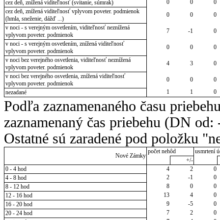
0
0
0
cez deň, znížená viditeľnosť (svitanie, súmrak)
cez deň, znížená viditeľnosť vplyvom poveter. podmienok
0
0
0
(hmla, sneženie, dážď ...)
v noci - s verejným osvetlením, viditeľnosť neznížená
7
-1
0
vplyvom poveter. podmienok
v noci - s verejným osvetlením, znížená viditeľnosť
0
0
0
vplyvom poveter. podmienok
v noci bez verejného osvetlenia, viditeľnosť neznížená
4
3
0
vplyvom poveter. podmienok
v noci bez verejného osvetlenia, znížená viditeľnosť
0
0
0
vplyvom poveter. podmienok
1
1
0
nezadané
Podľa zaznamenaného času priebehu
zaznamenaný čas priebehu (DN od: -
Ostatné sú zaradené pod položku "ne
počet nehôd
usmrtení ú
Nové Zámky
+/-
0 - 4 hod
4
2
0
2
-1
0
4 - 8 hod
8
0
0
8 - 12 hod
13
4
0
12 - 16 hod
9
-5
0
16 - 20 hod
7
2
0
20 - 24 hod