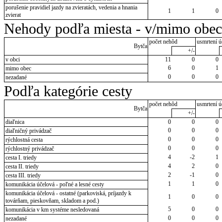
porušenie pravidiel jazdy na zvieratách, vedenia a hnania
1
1
0
zvierat
Nehody podľa miesta - v/mimo obec
počet nehôd
usmrtení ú
Bytča
+/-
v obci
11
0
0
6
0
1
mimo obec
0
0
0
nezadané
Podľa kategórie cesty
počet nehôd
usmrtení ú
Bytča
+/-
diaľnica
0
0
0
0
0
0
diaľničný privádzač
0
0
0
rýchlostná cesta
0
0
0
rýchlostný privádzač
4
-2
1
cesta I. triedy
4
2
0
cesta II. triedy
2
-1
0
cesta III. triedy
1
1
0
komunikácia účelová - poľné a lesné cesty
komunikácia účelová - ostatné (parkoviská, príjazdy k
1
0
0
továrňam, pieskovňam, skladom a pod.)
5
0
0
komunikácia v km systéme nesledovaná
0
0
0
nezadané