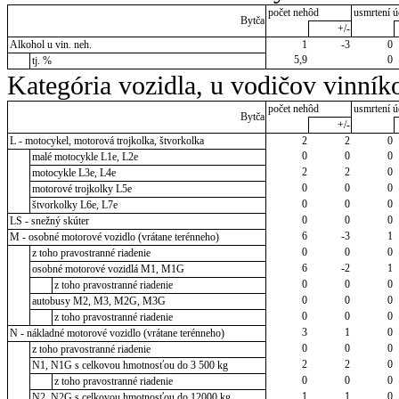
počet nehôd
usmrtení ú
Bytča
+/-
Alkohol u vin. neh.
1
-3
0
5,9
0
tj. %
Kategória vozidla, u vodičov vinník
počet nehôd
usmrtení ú
Bytča
+/-
L - motocykel, motorová trojkolka, štvorkolka
2
2
0
0
0
0
malé motocykle L1e, L2e
2
2
0
motocykle L3e, L4e
0
0
0
motorové trojkolky L5e
0
0
0
štvorkolky L6e, L7e
0
0
0
LS - snežný skúter
6
-3
1
M - osobné motorové vozidlo (vrátane terénneho)
0
0
0
z toho pravostranné riadenie
6
-2
1
osobné motorové vozidlá M1, M1G
0
0
0
z toho pravostranné riadenie
0
0
0
autobusy M2, M3, M2G, M3G
0
0
0
z toho pravostranné riadenie
3
1
0
N - nákladné motorové vozidlo (vrátane terénneho)
0
0
0
z toho pravostranné riadenie
2
2
0
N1, N1G s celkovou hmotnosťou do 3 500 kg
0
0
0
z toho pravostranné riadenie
1
1
0
N2, N2G s celkovou hmotnosťou do 12000 kg