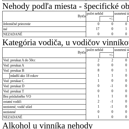
Nehody podľa miesta - špecifické ob
počet nehôd
usmrtení ú
Bytča
+/-
železničné priecestie
0
0
0
17
0
1
iné
0
0
0
NEZADANÉ
Kategória vodiča, u vodičov vinník
počet nehôd
usmrtení ú
Bytča
+/-
Vod. preukaz A do 50cc
2
2
0
0
0
0
Vod. preukaz A
8
0
1
Vod. preukaz B
1
1
0
mladší ako 18 rokov
1
0
0
Vod. preukaz C
0
-1
0
Vod. preukaz D
0
0
0
Vod. preukaz T
1
1
0
Bez príslušného VO
2
-1
0
ostatní vodiči
1
-1
0
nezistené, vodič ušiel
0
0
0
nezistené
1
0
0
NEZADANÉ
Alkohol u vinníka nehody