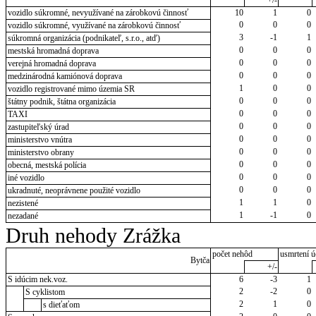
+/-
vozidlo súkromné, nevyužívané na zárobkovú činnosť
10
1
0
0
0
0
vozidlo súkromné, využívané na zárobkovú činnosť
3
-1
1
súkromná organizácia (podnikateľ, s.r.o., atď)
0
0
0
mestská hromadná doprava
0
0
0
verejná hromadná doprava
0
0
0
medzinárodná kamiónová doprava
1
0
0
vozidlo registrované mimo územia SR
0
0
0
štátny podnik, štátna organizácia
0
0
0
TAXI
0
0
0
zastupiteľský úrad
0
0
0
ministerstvo vnútra
0
0
0
ministerstvo obrany
0
0
0
obecná, mestská polícia
0
0
0
iné vozidlo
0
0
0
ukradnuté, neoprávnene použité vozidlo
1
1
0
nezistené
1
-1
0
nezadané
Druh nehody Zrážka
počet nehôd
usmrtení ú
Bytča
+/-
S idúcim nek.voz.
6
-3
1
2
-2
0
S cyklistom
2
1
0
s dieťaťom