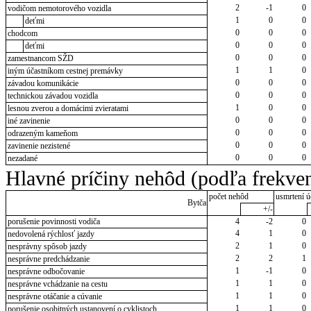
2
-1
0
vodičom nemotorového vozidla
1
0
0
deťmi
0
0
0
chodcom
0
0
0
deťmi
0
0
0
zamestnancom SŽD
1
1
0
iným účastníkom cestnej premávky
0
0
0
závadou komunikácie
0
0
0
technickou závadou vozidla
1
0
0
lesnou zverou a domácimi zvieratami
0
0
0
iné zavinenie
0
0
0
odrazeným kameňom
0
0
0
zavinenie nezistené
0
0
0
nezadané
Hlavné príčiny nehôd (podľa frekven
počet nehôd
usmrtení ú
Bytča
+/-
porušenie povinnosti vodiča
4
-2
0
4
1
0
nedovolená rýchlosť jazdy
2
1
0
nesprávny spôsob jazdy
2
2
1
nesprávne predchádzanie
1
-1
0
nesprávne odbočovanie
1
1
0
nesprávne vchádzanie na cestu
1
1
0
nesprávne otáčanie a cúvanie
1
1
0
porušenie osobitných ustanovení o cyklistoch