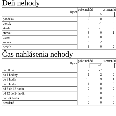
Deň nehody
počet nehôd
usmrtení ú
Bytča
+/-
pondelok
2
0
0
0
-1
0
utorok
2
-1
0
streda
3
0
1
štvrtok
4
0
0
piatok
3
2
0
sobota
3
0
0
nedeľa
Čas nahlásenia nehody
počet nehôd
usmrtení ú
Bytča
+/-
do 30 min.
2
-7
0
1
-2
0
do 1 hodiny
13
9
1
do 3 hodín
1
0
0
do 6 hodín
0
0
0
od 6 do 12 hodín
0
0
0
od 12 do 24 hodín
0
0
0
nad 24 hodín
0
0
0
nezadané