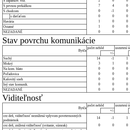
2
0
0
S zaparkov. voz.
7
4
0
S pevnou prekážkou
0
-1
0
S chodcom
0
0
0
s dieťaťom
1
0
0
Havária
1
0
0
Ostatné
0
0
0
NEZADANÉ
Stav povrchu komunikácie
počet nehôd
usmrtení ú
Bytča
+/-
Suchý
14
-1
1
3
1
0
Mokrý
0
0
0
Na kom. blato
0
0
0
Poľadovica
0
0
0
Kašovitý sneh
0
0
0
Iný stav komunik.
0
0
0
NEZADANÉ
Viditeľnosť
počet nehôd
usmrtení ú
Bytča
+/-
cez deň, viditeľnosť neznížená vplyvom poveternostných
14
-1
1
podmienok
0
0
0
cez deň, znížená viditeľnosť (svitanie, súmrak)