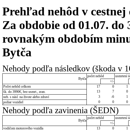
Prehľad nehôd v cestnej
Za obdobie od 01.07. do 
rovnakým obdobím minul
Bytča
Nehody podľa následkov (škoda v 1
počet nehôd
usmrtení ú
Bytča
+/-
Počet nehôd celkom
17
0
1
13
7
0
šk. do 3990€, bez usmrt., zran.
3
-6
1
neh. s násl. na živote alebo zdraví
0
0
0
požiar vozidiel
Nehody podľa zavinenia (ŠEDN)
počet nehôd
usmrtení ú
Bytča
+/-
vodičom motorového vozidla
13
0
1