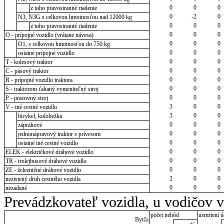
0
0
0
z toho pravostranné riadenie
0
-2
0
N3, N3G s celkovou hmotnosťou nad 12000 kg
0
0
0
z toho pravostranné riadenie
0
0
0
O - prípojné vozidlo (vrátane návesa)
0
0
0
O1, s celkovou hmotnosťou do 750 kg
0
0
0
ostatné prípojné vozidlo
0
0
0
T - kolesový traktor
0
0
0
C - pásový traktor
0
0
0
R - prípojné vozidlo traktora
0
0
0
S - traktorom ťahaný vymeniteľný stroj
0
0
0
P - pracovný stroj
3
0
0
V - iné cestné vozidlo
3
0
0
bicykel, kolobežka
0
0
0
záprahové
0
0
0
jednonápravový traktor s prívesom
0
0
0
ostatné iné cestné vozidlo
0
0
0
ELEK - električkové dráhové vozidlo
0
0
0
TR - trolejbusové dráhové vozidlo
0
0
0
ZE - železničné dráhové vozidlo
2
0
0
nezistený druh cestného vozidla
0
0
0
nezadané
Prevádzkovateľ vozidla, u vodičov 
počet nehôd
usmrtení ú
Bytča