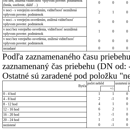
cez deň, znížená viditeľnosť vplyvom poveter. podmienok
0
0
0
(hmla, sneženie, dážď ...)
v noci - s verejným osvetlením, viditeľnosť neznížená
2
1
0
vplyvom poveter. podmienok
v noci - s verejným osvetlením, znížená viditeľnosť
0
0
0
vplyvom poveter. podmienok
v noci bez verejného osvetlenia, viditeľnosť neznížená
1
0
0
vplyvom poveter. podmienok
v noci bez verejného osvetlenia, znížená viditeľnosť
0
0
0
vplyvom poveter. podmienok
0
0
0
nezadané
Podľa zaznamenaného času priebehu
zaznamenaný čas priebehu (DN od: -
Ostatné sú zaradené pod položku "ne
počet nehôd
usmrtení ú
Bytča
+/-
0 - 4 hod
1
1
0
2
-1
0
4 - 8 hod
4
1
0
8 - 12 hod
6
2
1
12 - 16 hod
3
-1
0
16 - 20 hod
1
-1
0
20 - 24 hod
0
-1
0
nezistené