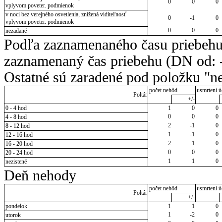
0
0
0
vplyvom poveter. podmienok
v noci bez verejného osvetlenia, znížená viditeľnosť
0
-1
0
vplyvom poveter. podmienok
0
0
0
nezadané
Podľa zaznamenaného času priebehu
zaznamenaný čas priebehu (DN od: -
Ostatné sú zaradené pod položku "ne
počet nehôd
usmrtení ú
Poltár
+/-
0 - 4 hod
1
0
0
0
0
0
4 - 8 hod
2
-1
0
8 - 12 hod
1
-1
0
12 - 16 hod
2
1
0
16 - 20 hod
0
0
0
20 - 24 hod
1
1
0
nezistené
Deň nehody
počet nehôd
usmrtení ú
Poltár
+/-
pondelok
1
1
0
1
-2
0
utorok