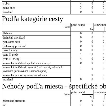
v obci
4
0
0
3
0
0
mimo obec
0
0
0
nezadané
Podľa kategórie cesty
počet nehôd
usmrtení ú
Poltár
+/-
diaľnica
0
0
0
0
0
0
diaľničný privádzač
0
0
0
rýchlostná cesta
0
0
0
rýchlostný privádzač
0
0
0
cesta I. triedy
1
-1
0
cesta II. triedy
4
0
0
cesta III. triedy
0
0
0
komunikácia účelová - poľné a lesné cesty
komunikácia účelová - ostatné (parkoviská, príjazdy k
1
1
0
továrňam, pieskovňam, skladom a pod.)
1
0
0
komunikácia v km systéme nesledovaná
0
0
0
nezadané
Nehody podľa miesta - špecifické ob
počet nehôd
usmrtení ú
Poltár
+/-
železničné priecestie
0
0
0
7
0
0
iné