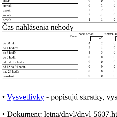
0
0
0
streda
0
-1
0
štvrtok
2
2
0
piatok
2
-1
0
sobota
1
1
0
nedeľa
Čas nahlásenia nehody
počet nehôd
usmrtení ú
Poltár
+/-
do 30 min.
4
2
0
2
1
0
do 1 hodiny
1
-3
0
do 3 hodín
0
0
0
do 6 hodín
0
0
0
od 6 do 12 hodín
0
0
0
od 12 do 24 hodín
0
0
0
nad 24 hodín
0
0
0
nezadané
•
Vysvetlivky
- popisujú skratky, vys
• Dokument: letna/dnvl/dnvl-5607.h