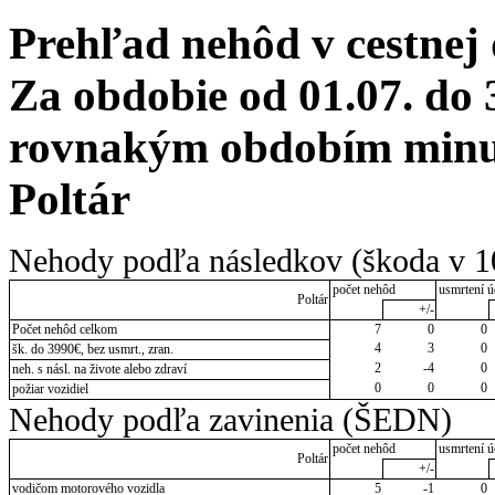
Prehľad nehôd v cestnej
Za obdobie od 01.07. do 
rovnakým obdobím minul
Poltár
Nehody podľa následkov (škoda v 1
počet nehôd
usmrtení ú
Poltár
+/-
Počet nehôd celkom
7
0
0
4
3
0
šk. do 3990€, bez usmrt., zran.
2
-4
0
neh. s násl. na živote alebo zdraví
0
0
0
požiar vozidiel
Nehody podľa zavinenia (ŠEDN)
počet nehôd
usmrtení ú
Poltár
+/-
vodičom motorového vozidla
5
-1
0