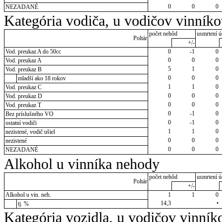
0
0
0
NEZADANÉ
Kategória vodiča, u vodičov vinník
počet nehôd
usmrtení ú
Poltár
+/-
Vod. preukaz A do 50cc
0
-1
0
0
0
0
Vod. preukaz A
5
1
0
Vod. preukaz B
0
0
0
mladší ako 18 rokov
1
1
0
Vod. preukaz C
0
0
0
Vod. preukaz D
0
0
0
Vod. preukaz T
0
-1
0
Bez príslušného VO
0
-1
0
ostatní vodiči
1
1
0
nezistené, vodič ušiel
0
0
0
nezistené
0
0
0
NEZADANÉ
Alkohol u vinníka nehody
počet nehôd
usmrtení ú
Poltár
+/-
Alkohol u vin. neh.
1
1
0
14,3
•
tj. %
Kategória vozidla, u vodičov vinník