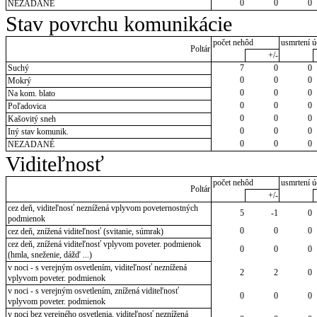
0
0
0
NEZADANÉ
Stav povrchu komunikácie
počet nehôd
usmrtení ú
Poltár
+/-
Suchý
7
0
0
0
0
0
Mokrý
0
0
0
Na kom. blato
0
0
0
Poľadovica
0
0
0
Kašovitý sneh
0
0
0
Iný stav komunik.
0
0
0
NEZADANÉ
Viditeľnosť
počet nehôd
usmrtení ú
Poltár
+/-
cez deň, viditeľnosť neznížená vplyvom poveternostných
5
-1
0
podmienok
0
0
0
cez deň, znížená viditeľnosť (svitanie, súmrak)
cez deň, znížená viditeľnosť vplyvom poveter. podmienok
0
0
0
(hmla, sneženie, dážď ...)
v noci - s verejným osvetlením, viditeľnosť neznížená
2
2
0
vplyvom poveter. podmienok
v noci - s verejným osvetlením, znížená viditeľnosť
0
0
0
vplyvom poveter. podmienok
v noci bez verejného osvetlenia, viditeľnosť neznížená