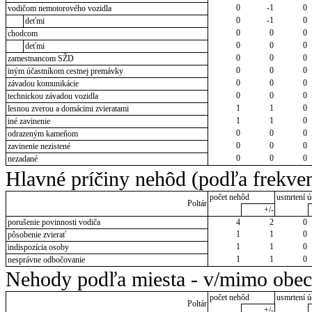
0
-1
0
vodičom nemotorového vozidla
0
-1
0
deťmi
0
0
0
chodcom
0
0
0
deťmi
0
0
0
zamestnancom SŽD
0
0
0
iným účastníkom cestnej premávky
0
0
0
závadou komunikácie
0
0
0
technickou závadou vozidla
1
1
0
lesnou zverou a domácimi zvieratami
1
1
0
iné zavinenie
0
0
0
odrazeným kameňom
0
0
0
zavinenie nezistené
0
0
0
nezadané
Hlavné príčiny nehôd (podľa frekven
počet nehôd
usmrtení ú
Poltár
+/-
porušenie povinnosti vodiča
4
2
0
1
1
0
pôsobenie zvierať
1
1
0
indispozícia osoby
1
1
0
nesprávne odbočovanie
Nehody podľa miesta - v/mimo obec
počet nehôd
usmrtení ú
Poltár
+/-