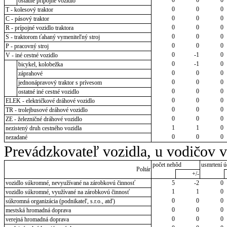
ostatné prípojné vozidlo
0
0
0
T - kolesový traktor
0
0
0
C - pásový traktor
0
0
0
R - prípojné vozidlo traktora
0
0
0
S - traktorom ťahaný vymeniteľný stroj
0
0
0
P - pracovný stroj
0
-1
0
V - iné cestné vozidlo
0
-1
0
bicykel, kolobežka
0
0
0
záprahové
0
0
0
jednonápravový traktor s prívesom
0
0
0
ostatné iné cestné vozidlo
0
0
0
ELEK - električkové dráhové vozidlo
0
0
0
TR - trolejbusové dráhové vozidlo
0
0
0
ZE - železničné dráhové vozidlo
1
1
0
nezistený druh cestného vozidla
0
0
0
nezadané
Prevádzkovateľ vozidla, u vodičov 
počet nehôd
usmrtení ú
Poltár
+/-
vozidlo súkromné, nevyužívané na zárobkovú činnosť
5
-2
0
1
1
0
vozidlo súkromné, využívané na zárobkovú činnosť
0
0
0
súkromná organizácia (podnikateľ, s.r.o., atď)
0
0
0
mestská hromadná doprava
0
0
0
verejná hromadná doprava