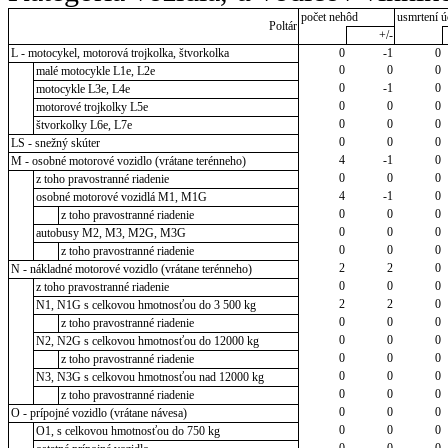
počet nehôd
usmrtení ú
Poltár
+/-
L - motocykel, motorová trojkolka, štvorkolka
0
-1
0
0
0
0
malé motocykle L1e, L2e
0
-1
0
motocykle L3e, L4e
0
0
0
motorové trojkolky L5e
0
0
0
štvorkolky L6e, L7e
0
0
0
LS - snežný skúter
4
-1
0
M - osobné motorové vozidlo (vrátane terénneho)
0
0
0
z toho pravostranné riadenie
4
-1
0
osobné motorové vozidlá M1, M1G
0
0
0
z toho pravostranné riadenie
0
0
0
autobusy M2, M3, M2G, M3G
0
0
0
z toho pravostranné riadenie
2
2
0
N - nákladné motorové vozidlo (vrátane terénneho)
0
0
0
z toho pravostranné riadenie
2
2
0
N1, N1G s celkovou hmotnosťou do 3 500 kg
0
0
0
z toho pravostranné riadenie
0
0
0
N2, N2G s celkovou hmotnosťou do 12000 kg
0
0
0
z toho pravostranné riadenie
0
0
0
N3, N3G s celkovou hmotnosťou nad 12000 kg
0
0
0
z toho pravostranné riadenie
0
0
0
O - prípojné vozidlo (vrátane návesa)
0
0
0
O1, s celkovou hmotnosťou do 750 kg
0
0
0