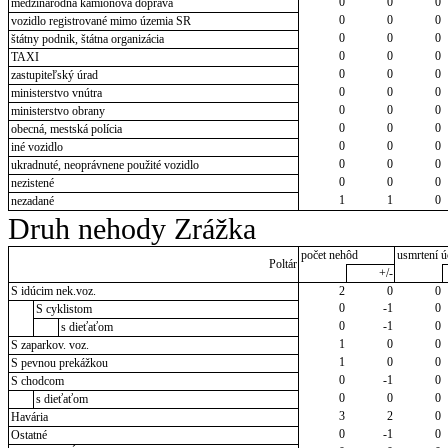
0
0
0
medzinárodná kamiónová doprava
0
0
0
vozidlo registrované mimo územia SR
0
0
0
štátny podnik, štátna organizácia
0
0
0
TAXI
0
0
0
zastupiteľský úrad
0
0
0
ministerstvo vnútra
0
0
0
ministerstvo obrany
0
0
0
obecná, mestská polícia
0
0
0
iné vozidlo
0
0
0
ukradnuté, neoprávnene použité vozidlo
0
0
0
nezistené
1
1
0
nezadané
Druh nehody Zrážka
počet nehôd
usmrtení ú
Poltár
+/-
S idúcim nek.voz.
2
0
0
0
-1
0
S cyklistom
0
-1
0
s dieťaťom
1
0
0
S zaparkov. voz.
1
0
0
S pevnou prekážkou
0
-1
0
S chodcom
0
0
0
s dieťaťom
3
2
0
Havária
0
-1
0
Ostatné