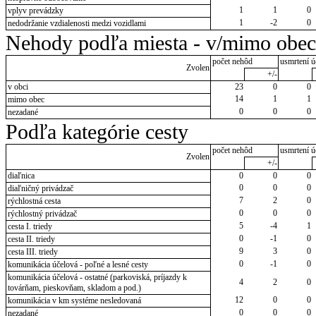
1
1
0
vplyv prevádzky
1
-2
0
nedodržanie vzdialenosti medzi vozidlami
Nehody podľa miesta - v/mimo obec
počet nehôd
usmrtení ú
Zvolen
+/-
v obci
23
0
0
14
1
1
mimo obec
0
0
0
nezadané
Podľa kategórie cesty
počet nehôd
usmrtení ú
Zvolen
+/-
diaľnica
0
0
0
0
0
0
diaľničný privádzač
7
2
0
rýchlostná cesta
0
0
0
rýchlostný privádzač
5
-4
1
cesta I. triedy
0
-1
0
cesta II. triedy
9
3
0
cesta III. triedy
0
-1
0
komunikácia účelová - poľné a lesné cesty
komunikácia účelová - ostatné (parkoviská, príjazdy k
4
2
0
továrňam, pieskovňam, skladom a pod.)
12
0
0
komunikácia v km systéme nesledovaná
0
0
0
nezadané