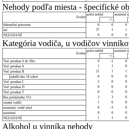
Nehody podľa miesta - špecifické ob
počet nehôd
usmrtení ú
Zvolen
+/-
železničné priecestie
0
0
0
37
1
1
iné
0
0
0
NEZADANÉ
Kategória vodiča, u vodičov vinník
počet nehôd
usmrtení ú
Zvolen
+/-
Vod. preukaz A do 50cc
0
-1
0
1
1
0
Vod. preukaz A
21
1
1
Vod. preukaz B
0
0
0
mladší ako 18 rokov
2
0
0
Vod. preukaz C
0
0
0
Vod. preukaz D
0
0
0
Vod. preukaz T
3
3
0
Bez príslušného VO
1
0
0
ostatní vodiči
8
-3
0
nezistené, vodič ušiel
0
0
0
nezistené
1
1
0
NEZADANÉ
Alkohol u vinníka nehody