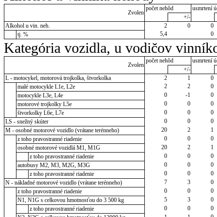
počet nehôd
usmrtení ú
Zvolen
+/-
Alkohol u vin. neh.
2
0
0
5,4
0
tj. %
Kategória vozidla, u vodičov vinník
počet nehôd
usmrtení ú
Zvolen
+/-
L - motocykel, motorová trojkolka, štvorkolka
2
1
0
2
2
0
malé motocykle L1e, L2e
0
-1
0
motocykle L3e, L4e
0
0
0
motorové trojkolky L5e
0
0
0
štvorkolky L6e, L7e
0
0
0
LS - snežný skúter
20
2
1
M - osobné motorové vozidlo (vrátane terénneho)
0
0
0
z toho pravostranné riadenie
20
2
1
osobné motorové vozidlá M1, M1G
0
0
0
z toho pravostranné riadenie
0
0
0
autobusy M2, M3, M2G, M3G
0
0
0
z toho pravostranné riadenie
7
3
0
N - nákladné motorové vozidlo (vrátane terénneho)
0
0
0
z toho pravostranné riadenie
5
3
0
N1, N1G s celkovou hmotnosťou do 3 500 kg
0
0
0
z toho pravostranné riadenie
1
1
0