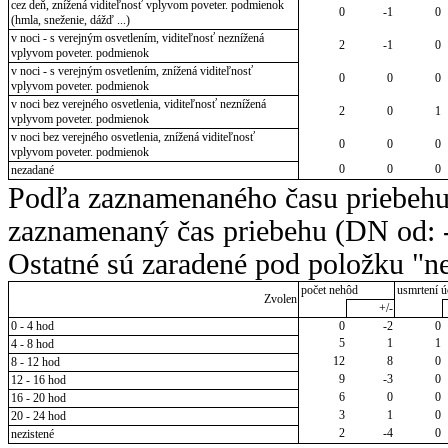
cez deň, znížená viditeľnosť vplyvom poveter. podmienok
0
-1
0
(hmla, sneženie, dážď ...)
v noci - s verejným osvetlením, viditeľnosť neznížená
2
-1
0
vplyvom poveter. podmienok
v noci - s verejným osvetlením, znížená viditeľnosť
0
0
0
vplyvom poveter. podmienok
v noci bez verejného osvetlenia, viditeľnosť neznížená
2
0
1
vplyvom poveter. podmienok
v noci bez verejného osvetlenia, znížená viditeľnosť
0
0
0
vplyvom poveter. podmienok
0
0
0
nezadané
Podľa zaznamenaného času priebehu
zaznamenaný čas priebehu (DN od: -
Ostatné sú zaradené pod položku "ne
počet nehôd
usmrtení ú
Zvolen
+/-
0 - 4 hod
0
-2
0
5
1
1
4 - 8 hod
12
8
0
8 - 12 hod
9
-3
0
12 - 16 hod
6
0
0
16 - 20 hod
3
1
0
20 - 24 hod
2
-4
0
nezistené