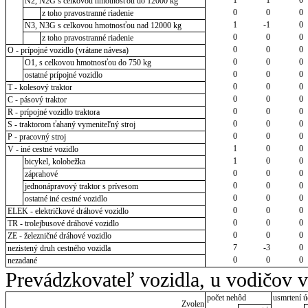
N2, N2G s celkovou hmotnosťou do 12000 kg
0
0
0
z toho pravostranné riadenie
1
-1
0
N3, N3G s celkovou hmotnosťou nad 12000 kg
0
0
0
z toho pravostranné riadenie
0
0
0
O - prípojné vozidlo (vrátane návesa)
0
0
0
O1, s celkovou hmotnosťou do 750 kg
0
0
0
ostatné prípojné vozidlo
0
0
0
T - kolesový traktor
0
0
0
C - pásový traktor
0
0
0
R - prípojné vozidlo traktora
0
0
0
S - traktorom ťahaný vymeniteľný stroj
0
0
0
P - pracovný stroj
1
0
0
V - iné cestné vozidlo
1
0
0
bicykel, kolobežka
0
0
0
záprahové
0
0
0
jednonápravový traktor s prívesom
0
0
0
ostatné iné cestné vozidlo
0
0
0
ELEK - električkové dráhové vozidlo
0
0
0
TR - trolejbusové dráhové vozidlo
0
0
0
ZE - železničné dráhové vozidlo
7
-3
0
nezistený druh cestného vozidla
0
0
0
nezadané
Prevádzkovateľ vozidla, u vodičov 
počet nehôd
usmrtení ú
Zvolen