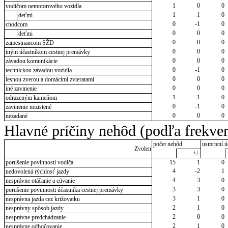
1
0
0
vodičom nemotorového vozidla
1
1
0
deťmi
0
-1
0
chodcom
0
0
0
deťmi
0
0
0
zamestnancom SŽD
0
0
0
iným účastníkom cestnej premávky
0
0
0
závadou komunikácie
0
-1
0
technickou závadou vozidla
0
0
0
lesnou zverou a domácimi zvieratami
0
0
0
iné zavinenie
1
1
0
odrazeným kameňom
0
-1
0
zavinenie nezistené
0
0
0
nezadané
Hlavné príčiny nehôd (podľa frekven
počet nehôd
usmrtení ú
Zvolen
+/-
porušenie povinnosti vodiča
15
1
0
4
-2
1
nedovolená rýchlosť jazdy
4
3
0
nesprávne otáčanie a cúvanie
3
3
0
porušenie povinnosti účastníka cestnej premávky
3
1
0
nesprávna jazda cez križovatku
2
1
0
nesprávny spôsob jazdy
2
0
0
nesprávne predchádzanie
2
1
0
nesprávne odbočovanie