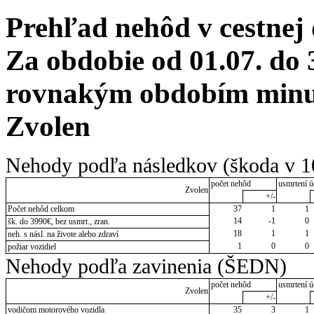
Prehľad nehôd v cestnej
Za obdobie od 01.07. do 
rovnakým obdobím minul
Zvolen
Nehody podľa následkov (škoda v 1
počet nehôd
usmrtení ú
Zvolen
+/-
Počet nehôd celkom
37
1
1
14
-1
0
šk. do 3990€, bez usmrt., zran.
18
1
1
neh. s násl. na živote alebo zdraví
1
0
0
požiar vozidiel
Nehody podľa zavinenia (ŠEDN)
počet nehôd
usmrtení ú
Zvolen
+/-
vodičom motorového vozidla
35
3
1