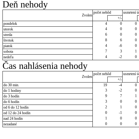
Deň nehody
počet nehôd
usmrtení ú
Zvolen
+/-
pondelok
4
0
0
4
0
0
utorok
6
0
0
streda
8
6
0
štvrtok
4
-6
0
piatok
7
3
1
sobota
4
-2
0
nedeľa
Čas nahlásenia nehody
počet nehôd
usmrtení ú
Zvolen
+/-
do 30 min.
19
-4
0
3
-2
0
do 1 hodiny
9
7
1
do 3 hodín
3
0
0
do 6 hodín
2
1
0
od 6 do 12 hodín
0
-1
0
od 12 do 24 hodín
1
0
0
nad 24 hodín
0
0
0
nezadané