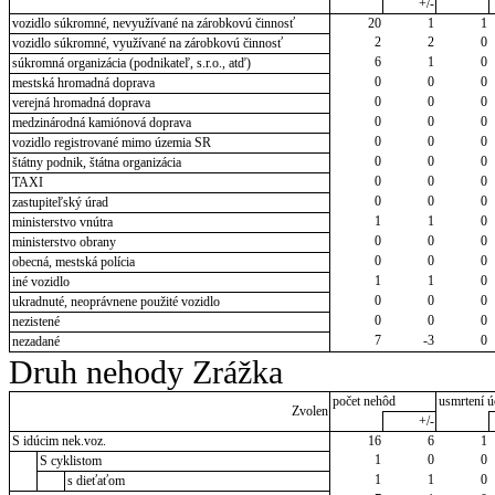
+/-
vozidlo súkromné, nevyužívané na zárobkovú činnosť
20
1
1
2
2
0
vozidlo súkromné, využívané na zárobkovú činnosť
6
1
0
súkromná organizácia (podnikateľ, s.r.o., atď)
0
0
0
mestská hromadná doprava
0
0
0
verejná hromadná doprava
0
0
0
medzinárodná kamiónová doprava
0
0
0
vozidlo registrované mimo územia SR
0
0
0
štátny podnik, štátna organizácia
0
0
0
TAXI
0
0
0
zastupiteľský úrad
1
1
0
ministerstvo vnútra
0
0
0
ministerstvo obrany
0
0
0
obecná, mestská polícia
1
1
0
iné vozidlo
0
0
0
ukradnuté, neoprávnene použité vozidlo
0
0
0
nezistené
7
-3
0
nezadané
Druh nehody Zrážka
počet nehôd
usmrtení ú
Zvolen
+/-
S idúcim nek.voz.
16
6
1
1
0
0
S cyklistom
1
1
0
s dieťaťom