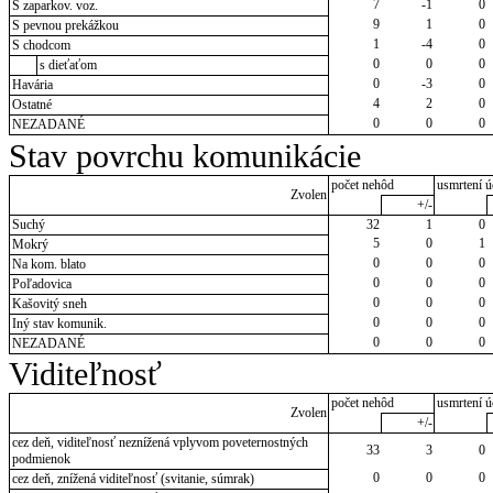
7
-1
0
S zaparkov. voz.
9
1
0
S pevnou prekážkou
1
-4
0
S chodcom
0
0
0
s dieťaťom
0
-3
0
Havária
4
2
0
Ostatné
0
0
0
NEZADANÉ
Stav povrchu komunikácie
počet nehôd
usmrtení ú
Zvolen
+/-
Suchý
32
1
0
5
0
1
Mokrý
0
0
0
Na kom. blato
0
0
0
Poľadovica
0
0
0
Kašovitý sneh
0
0
0
Iný stav komunik.
0
0
0
NEZADANÉ
Viditeľnosť
počet nehôd
usmrtení ú
Zvolen
+/-
cez deň, viditeľnosť neznížená vplyvom poveternostných
33
3
0
podmienok
0
0
0
cez deň, znížená viditeľnosť (svitanie, súmrak)