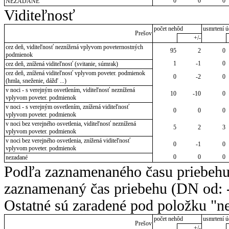
0
0
0
NEZADANÉ
Viditeľnosť
počet nehôd
usmrtení ú
Prešov
+/-
cez deň, viditeľnosť neznížená vplyvom poveternostných
95
2
0
podmienok
1
-1
0
cez deň, znížená viditeľnosť (svitanie, súmrak)
cez deň, znížená viditeľnosť vplyvom poveter. podmienok
0
-2
0
(hmla, sneženie, dážď ...)
v noci - s verejným osvetlením, viditeľnosť neznížená
10
-10
0
vplyvom poveter. podmienok
v noci - s verejným osvetlením, znížená viditeľnosť
0
0
0
vplyvom poveter. podmienok
v noci bez verejného osvetlenia, viditeľnosť neznížená
5
2
3
vplyvom poveter. podmienok
v noci bez verejného osvetlenia, znížená viditeľnosť
0
-1
0
vplyvom poveter. podmienok
0
0
0
nezadané
Podľa zaznamenaného času priebehu
zaznamenaný čas priebehu (DN od: -
Ostatné sú zaradené pod položku "ne
počet nehôd
usmrtení ú
Prešov
+/-