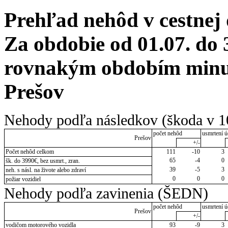
Prehľad nehôd v cestnej
Za obdobie od 01.07. do 
rovnakým obdobím minul
Prešov
Nehody podľa následkov (škoda v 1
počet nehôd
usmrtení ú
Prešov
+/-
Počet nehôd celkom
111
-10
3
65
-4
0
šk. do 3990€, bez usmrt., zran.
39
-5
3
neh. s násl. na živote alebo zdraví
0
0
0
požiar vozidiel
Nehody podľa zavinenia (ŠEDN)
počet nehôd
usmrtení ú
Prešov
+/-
vodičom motorového vozidla
93
-9
3