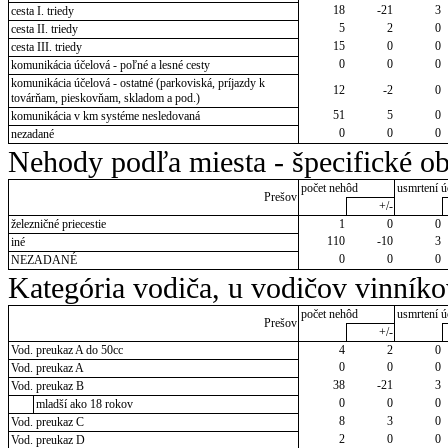
18
-21
3
cesta I. triedy
5
2
0
cesta II. triedy
15
0
0
cesta III. triedy
0
0
0
komunikácia účelová - poľné a lesné cesty
komunikácia účelová - ostatné (parkoviská, príjazdy k
12
-2
0
továrňam, pieskovňam, skladom a pod.)
51
5
0
komunikácia v km systéme nesledovaná
0
0
0
nezadané
Nehody podľa miesta - špecifické ob
počet nehôd
usmrtení ú
Prešov
+/-
železničné priecestie
1
0
0
110
-10
3
iné
0
0
0
NEZADANÉ
Kategória vodiča, u vodičov vinník
počet nehôd
usmrtení ú
Prešov
+/-
Vod. preukaz A do 50cc
4
2
0
0
0
0
Vod. preukaz A
38
-21
3
Vod. preukaz B
0
0
0
mladší ako 18 rokov
8
3
0
Vod. preukaz C
2
0
0
Vod. preukaz D