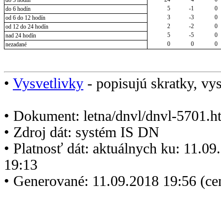
do 3 hodín
5
-1
0
do 6 hodín
3
-3
0
od 6 do 12 hodín
2
-2
0
od 12 do 24 hodín
5
-5
0
nad 24 hodín
0
0
0
nezadané
•
Vysvetlivky
- popisujú skratky, vys
• Dokument: letna/dnvl/dnvl-5701.h
• Zdroj dát: systém IS DN
• Platnosť dát: aktuálnych ku: 11.0
19:13
• Generované: 11.09.2018 19:56 (c