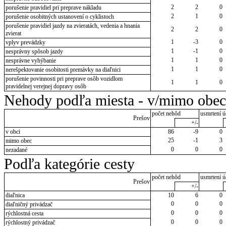
2
2
0
porušenie pravidiel pri preprave nákladu
2
1
0
porušenie osobitných ustanovení o cyklistoch
porušenie pravidiel jazdy na zvieratách, vedenia a hnania
2
2
0
zvierat
1
-3
0
vplyv prevádzky
1
-1
0
nesprávny spôsob jazdy
1
1
0
nesprávne vyhýbanie
1
1
0
nerešpektovanie osobitosti premávky na diaľnici
porušenie povinnosti pri preprave osôb vozidlom
1
1
0
pravidelnej verejnej dopravy osôb
Nehody podľa miesta - v/mimo obec
počet nehôd
usmrtení ú
Prešov
+/-
v obci
86
-9
0
25
-1
3
mimo obec
0
0
0
nezadané
Podľa kategórie cesty
počet nehôd
usmrtení ú
Prešov
+/-
diaľnica
10
6
0
0
0
0
diaľničný privádzač
0
0
0
rýchlostná cesta
0
0
0
rýchlostný privádzač