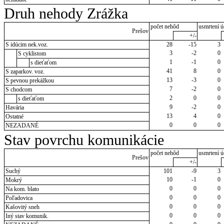
Druh nehody Zrážka
počet nehôd
usmrtení ú
Prešov
+/-
S idúcim nek.voz.
28
-15
3
3
-2
0
S cyklistom
1
-1
0
s dieťaťom
41
8
0
S zaparkov. voz.
13
-3
0
S pevnou prekážkou
7
-2
0
S chodcom
2
0
0
s dieťaťom
9
-2
0
Havária
13
4
0
Ostatné
0
0
0
NEZADANÉ
Stav povrchu komunikácie
počet nehôd
usmrtení ú
Prešov
+/-
Suchý
101
-9
3
10
-1
0
Mokrý
0
0
0
Na kom. blato
0
0
0
Poľadovica
0
0
0
Kašovitý sneh
0
0
0
Iný stav komunik.