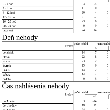
0 - 4 hod
3
-4
0
11
0
3
4 - 8 hod
20
-4
0
8 - 12 hod
21
-7
0
12 - 16 hod
23
0
0
16 - 20 hod
9
-9
0
20 - 24 hod
24
14
0
nezistené
Deň nehody
počet nehôd
usmrtení ú
Prešov
+/-
pondelok
14
-7
0
22
8
0
utorok
23
2
0
streda
15
-6
0
štvrtok
14
2
3
piatok
14
-4
0
sobota
9
-5
0
nedeľa
Čas nahlásenia nehody
počet nehôd
usmrtení ú
Prešov
+/-
do 30 min.
53
-14
0
19
11
3
do 1 hodiny
24
4
0