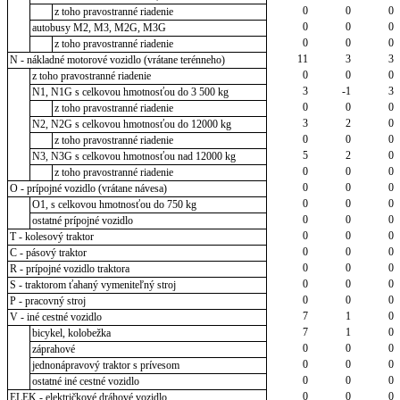
0
0
0
z toho pravostranné riadenie
0
0
0
autobusy M2, M3, M2G, M3G
0
0
0
z toho pravostranné riadenie
11
3
3
N - nákladné motorové vozidlo (vrátane terénneho)
0
0
0
z toho pravostranné riadenie
3
-1
3
N1, N1G s celkovou hmotnosťou do 3 500 kg
0
0
0
z toho pravostranné riadenie
3
2
0
N2, N2G s celkovou hmotnosťou do 12000 kg
0
0
0
z toho pravostranné riadenie
5
2
0
N3, N3G s celkovou hmotnosťou nad 12000 kg
0
0
0
z toho pravostranné riadenie
0
0
0
O - prípojné vozidlo (vrátane návesa)
0
0
0
O1, s celkovou hmotnosťou do 750 kg
0
0
0
ostatné prípojné vozidlo
0
0
0
T - kolesový traktor
0
0
0
C - pásový traktor
0
0
0
R - prípojné vozidlo traktora
0
0
0
S - traktorom ťahaný vymeniteľný stroj
0
0
0
P - pracovný stroj
7
1
0
V - iné cestné vozidlo
7
1
0
bicykel, kolobežka
0
0
0
záprahové
0
0
0
jednonápravový traktor s prívesom
0
0
0
ostatné iné cestné vozidlo
0
0
0
ELEK - električkové dráhové vozidlo