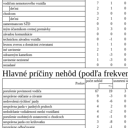
7
1
0
vodičom nemotorového vozidla
2
1
0
deťmi
3
0
0
chodcom
2
1
0
deťmi
0
0
0
zamestnancom SŽD
3
3
0
iným účastníkom cestnej premávky
0
0
0
závadou komunikácie
0
-1
0
technickou závadou vozidla
1
1
0
lesnou zverou a domácimi zvieratami
2
1
0
iné zavinenie
1
-3
0
odrazeným kameňom
1
-3
0
zavinenie nezistené
0
0
0
nezadané
Hlavné príčiny nehôd (podľa frekven
počet nehôd
usmrtení ú
Prešov
+/-
porušenie povinnosti vodiča
67
19
3
9
-3
0
nesprávne otáčanie a cúvanie
6
-6
0
nedovolená rýchlosť jazdy
4
2
0
nesprávna jazda v jazdných pruhoch
4
-2
0
nedodržanie vzdialenosti medzi vozidlami
4
-1
0
porušenie osobitných ustanovení o chodcoch
3
-8
0
nesprávna jazda cez križovatku
2
-1
0
nesprávne odbočovanie