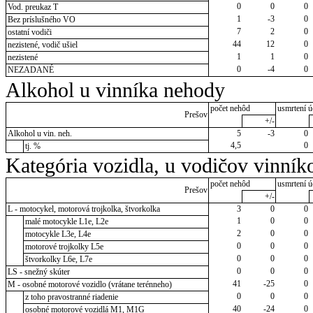
0
0
0
Vod. preukaz T
1
-3
0
Bez príslušného VO
7
2
0
ostatní vodiči
44
12
0
nezistené, vodič ušiel
1
1
0
nezistené
0
-4
0
NEZADANÉ
Alkohol u vinníka nehody
počet nehôd
usmrtení ú
Prešov
+/-
Alkohol u vin. neh.
5
-3
0
4,5
0
tj. %
Kategória vozidla, u vodičov vinník
počet nehôd
usmrtení ú
Prešov
+/-
L - motocykel, motorová trojkolka, štvorkolka
3
0
0
1
0
0
malé motocykle L1e, L2e
2
0
0
motocykle L3e, L4e
0
0
0
motorové trojkolky L5e
0
0
0
štvorkolky L6e, L7e
0
0
0
LS - snežný skúter
41
-25
0
M - osobné motorové vozidlo (vrátane terénneho)
0
0
0
z toho pravostranné riadenie
40
-24
0
osobné motorové vozidlá M1, M1G