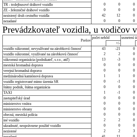
0
0
0
TR - trolejbusové dráhové vozidlo
0
0
0
ZE - železničné dráhové vozidlo
42
12
0
nezistený druh cestného vozidla
0
0
0
nezadané
Prevádzkovateľ vozidla, u vodičov 
počet nehôd
usmrtení ú
Prešov
+/-
vozidlo súkromné, nevyužívané na zárobkovú činnosť
43
-21
0
2
2
0
vozidlo súkromné, využívané na zárobkovú činnosť
13
-3
0
súkromná organizácia (podnikateľ, s.r.o., atď)
0
0
0
mestská hromadná doprava
0
0
0
verejná hromadná doprava
1
1
0
medzinárodná kamiónová doprava
0
-1
0
vozidlo registrované mimo územia SR
0
0
0
štátny podnik, štátna organizácia
1
-1
0
TAXI
0
0
0
zastupiteľský úrad
0
0
0
ministerstvo vnútra
0
0
0
ministerstvo obrany
0
0
0
obecná, mestská polícia
2
2
0
iné vozidlo
0
0
0
ukradnuté, neoprávnene použité vozidlo
2
2
3
nezistené
41
11
0
nezadané