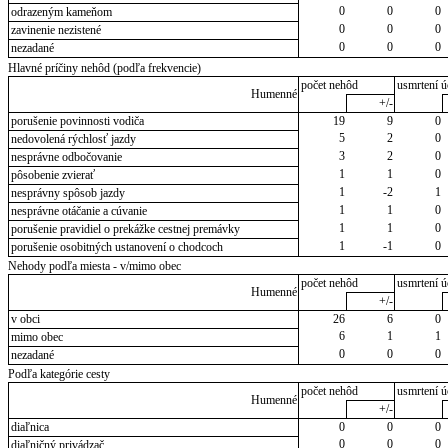
0
0
0
odrazeným kameňom
0
0
0
zavinenie nezistené
0
0
0
nezadané
Hlavné príčiny nehôd (podľa frekvencie)
počet nehôd
usmrtení ú
Humenné
+/-
porušenie povinnosti vodiča
19
9
0
5
2
0
nedovolená rýchlosť jazdy
3
2
0
nesprávne odbočovanie
1
1
0
pôsobenie zvierať
1
-2
1
nesprávny spôsob jazdy
1
1
0
nesprávne otáčanie a cúvanie
1
1
0
porušenie pravidiel o prekážke cestnej premávky
1
-1
0
porušenie osobitných ustanovení o chodcoch
Nehody podľa miesta - v/mimo obec
počet nehôd
usmrtení ú
Humenné
+/-
v obci
26
6
0
6
1
1
mimo obec
0
0
0
nezadané
Podľa kategórie cesty
počet nehôd
usmrtení ú
Humenné
+/-
diaľnica
0
0
0
0
0
0
diaľničný privádzač