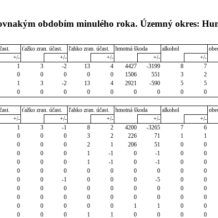
s rovnakým obdobím minulého roka. Územný okres: H
čast.
ťažko zran. účast.
ľahko zran. účast.
hmotná škoda
alkohol
obe
+/-
+/-
+/-
+/-
+/-
1
3
-2
13
4
4427
-3199
8
7
0
0
0
0
0
1506
551
3
2
1
3
-2
13
4
2921
-590
5
5
0
0
0
0
0
0
0
0
0
čast.
ťažko zran. účast.
ľahko zran. účast.
hmotná škoda
alkohol
obe
+/-
+/-
+/-
+/-
+/-
1
3
-1
8
2
4200
-3265
7
6
0
0
0
3
2
226
71
1
1
0
0
0
2
1
206
51
0
0
0
0
0
1
-1
0
-1
0
0
0
0
0
1
-1
0
-1
0
0
0
0
0
0
0
0
0
0
0
0
0
-1
0
0
0
-5
0
0
0
0
0
0
0
0
0
0
0
0
0
0
0
0
0
0
0
0
0
0
0
0
0
1
1
0
0
0
0
0
1
1
0
0
0
0