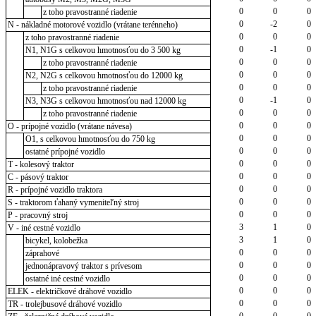
0
0
0
z toho pravostranné riadenie
0
-2
0
N - nákladné motorové vozidlo (vrátane terénneho)
0
0
0
z toho pravostranné riadenie
0
-1
0
N1, N1G s celkovou hmotnosťou do 3 500 kg
0
0
0
z toho pravostranné riadenie
0
0
0
N2, N2G s celkovou hmotnosťou do 12000 kg
0
0
0
z toho pravostranné riadenie
0
-1
0
N3, N3G s celkovou hmotnosťou nad 12000 kg
0
0
0
z toho pravostranné riadenie
0
0
0
O - prípojné vozidlo (vrátane návesa)
0
0
0
O1, s celkovou hmotnosťou do 750 kg
0
0
0
ostatné prípojné vozidlo
0
0
0
T - kolesový traktor
0
0
0
C - pásový traktor
0
0
0
R - prípojné vozidlo traktora
0
0
0
S - traktorom ťahaný vymeniteľný stroj
0
0
0
P - pracovný stroj
3
1
0
V - iné cestné vozidlo
3
1
0
bicykel, kolobežka
0
0
0
záprahové
0
0
0
jednonápravový traktor s prívesom
0
0
0
ostatné iné cestné vozidlo
0
0
0
ELEK - električkové dráhové vozidlo
0
0
0
TR - trolejbusové dráhové vozidlo
0
0
0