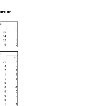
umenné
c
+/-
26
6
14
5
12
4
0
0
c
+/-
21
5
3
2
2
1
1
-1
1
-1
0
0
0
-1
0
0
0
0
0
0
1
1