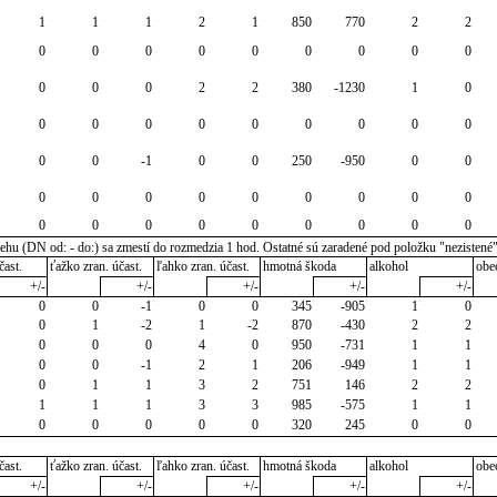
1
1
1
2
1
850
770
2
2
0
0
0
0
0
0
0
0
0
0
0
0
2
2
380
-1230
1
0
0
0
0
0
0
0
0
0
0
0
0
-1
0
0
250
-950
0
0
0
0
0
0
0
0
0
0
0
0
0
0
0
0
0
0
0
0
u (DN od: - do:) sa zmestí do rozmedzia 1 hod. Ostatné sú zaradené pod položku "nezistené
čast.
ťažko zran. účast.
ľahko zran. účast.
hmotná škoda
alkohol
obe
+/-
+/-
+/-
+/-
+/-
0
0
-1
0
0
345
-905
1
0
0
1
-2
1
-2
870
-430
2
2
0
0
0
4
0
950
-731
1
1
0
0
-1
2
1
206
-949
1
1
0
1
1
3
2
751
146
2
2
1
1
1
3
3
985
-575
1
1
0
0
0
0
0
320
245
0
0
čast.
ťažko zran. účast.
ľahko zran. účast.
hmotná škoda
alkohol
obe
+/-
+/-
+/-
+/-
+/-