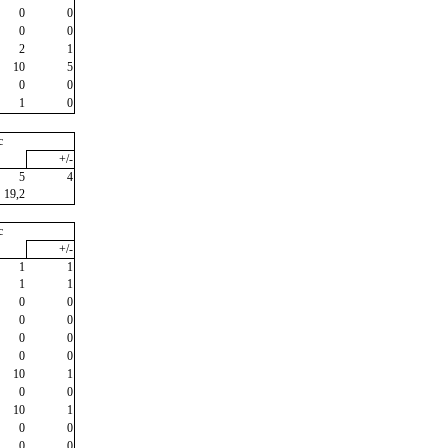
0
0
0
0
2
1
10
5
0
0
1
0
c
+/-
5
4
19,2
c
+/-
1
1
1
1
0
0
0
0
0
0
0
0
10
1
0
0
10
1
0
0
0
0