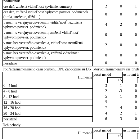
podmienok
2
0
1
cez deň, znížená viditeľnosť (svitanie, súmrak)
cez deň, znížená viditeľnosť vplyvom poveter. podmienok
0
0
0
(hmla, sneženie, dážď ...)
v noci - s verejným osvetlením, viditeľnosť neznížená
4
2
0
vplyvom poveter. podmienok
v noci - s verejným osvetlením, znížená viditeľnosť
0
0
0
vplyvom poveter. podmienok
v noci bez verejného osvetlenia, viditeľnosť neznížená
2
0
0
vplyvom poveter. podmienok
v noci bez verejného osvetlenia, znížená viditeľnosť
0
0
0
vplyvom poveter. podmienok
0
0
0
nezadané
Podľa zaznamenaného času priebehu DN. Započítané sú DN, ktorých zaznamenaný čas priebeh
počet nehôd
usmrtení ú
Humenné
+/-
0 - 4 hod
3
1
0
2
-3
0
4 - 8 hod
5
-1
0
8 - 12 hod
5
1
0
12 - 16 hod
7
4
0
16 - 20 hod
4
2
1
20 - 24 hod
6
3
0
nezistené
Deň nehody
počet nehôd
usmrtení ú
Humenné
+/-