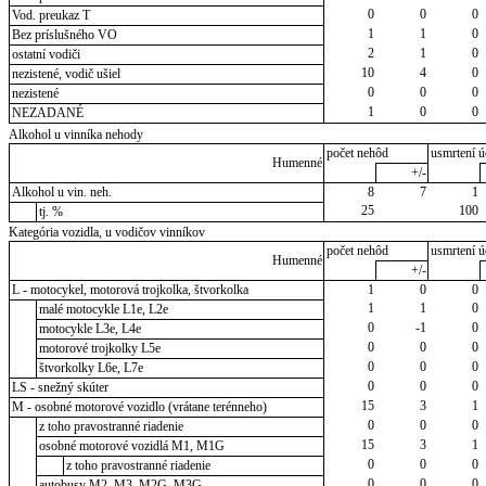
0
0
0
Vod. preukaz T
1
1
0
Bez príslušného VO
2
1
0
ostatní vodiči
10
4
0
nezistené, vodič ušiel
0
0
0
nezistené
1
0
0
NEZADANÉ
Alkohol u vinníka nehody
počet nehôd
usmrtení ú
Humenné
+/-
Alkohol u vin. neh.
8
7
1
25
100
tj. %
Kategória vozidla, u vodičov vinníkov
počet nehôd
usmrtení ú
Humenné
+/-
L - motocykel, motorová trojkolka, štvorkolka
1
0
0
1
1
0
malé motocykle L1e, L2e
0
-1
0
motocykle L3e, L4e
0
0
0
motorové trojkolky L5e
0
0
0
štvorkolky L6e, L7e
0
0
0
LS - snežný skúter
15
3
1
M - osobné motorové vozidlo (vrátane terénneho)
0
0
0
z toho pravostranné riadenie
15
3
1
osobné motorové vozidlá M1, M1G
0
0
0
z toho pravostranné riadenie
0
0
0
autobusy M2, M3, M2G, M3G