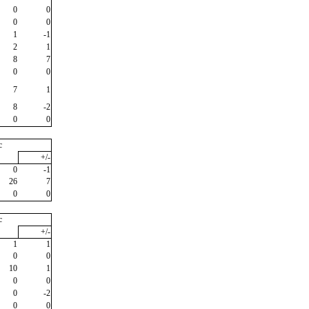
0
0
0
0
1
-1
2
1
8
7
0
0
7
1
8
-2
0
0
c
+/-
0
-1
26
7
0
0
c
+/-
1
1
0
0
10
1
0
0
0
-2
0
0