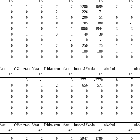
+/-
+/-
+/-
+/-
+/-
1
1
-2
7
2
2206
-1699
2
2
0
0
0
2
1
226
71
1
1
0
0
0
1
0
206
51
0
0
0
0
0
0
0
765
380
0
-1
0
1
0
1
1
1066
-1944
3
3
0
1
1
3
1
40
39
1
1
0
0
0
1
-1
0
-1
0
0
0
0
-1
2
0
250
-75
1
1
0
0
0
0
0
100
100
1
1
0
0
0
0
0
0
0
0
0
čast.
ťažko zran. účast.
ľahko zran. účast.
hmotná škoda
alkohol
obe
+/-
+/-
+/-
+/-
+/-
1
3
-1
11
3
3771
-3770
8
7
0
0
-1
2
1
656
571
0
0
0
0
0
0
0
0
0
0
0
0
0
0
0
0
0
0
0
0
0
0
0
0
0
0
0
0
0
0
0
0
0
0
0
0
0
0
0
0
0
0
0
0
0
0
0
čast.
ťažko zran. účast.
ľahko zran. účast.
hmotná škoda
alkohol
obe
+/-
+/-
+/-
+/-
+/-
0
2
-2
9
1
2947
-1789
5
5