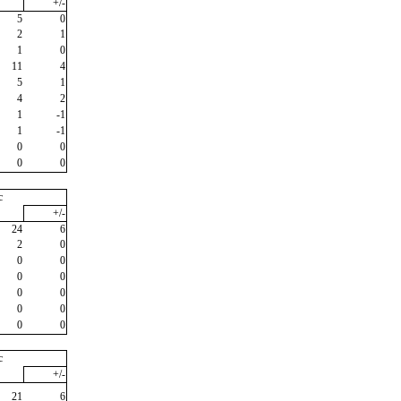
+/-
5
0
2
1
1
0
11
4
5
1
4
2
1
-1
1
-1
0
0
0
0
c
+/-
24
6
2
0
0
0
0
0
0
0
0
0
0
0
c
+/-
21
6