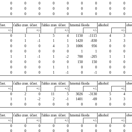
0
0
0
0
0
0
0
0
0
0
0
0
0
0
0
0
0
0
0
0
0
0
0
0
0
0
0
čast.
ťažko zran. účast.
ľahko zran. účast.
hmotná škoda
alkohol
obe
+/-
+/-
+/-
+/-
+/-
0
1
1
5
4
1150
-1115
4
3
0
1
-1
1
1
1420
-830
3
3
0
0
0
4
3
1006
956
0
0
0
0
0
0
0
1
1
0
0
1
1
-1
1
-2
700
-205
1
1
0
0
0
0
0
150
150
0
0
0
0
0
1
1
0
0
0
0
0
0
0
1
-1
0
-1
0
0
čast.
ťažko zran. účast.
ľahko zran. účast.
hmotná škoda
alkohol
obe
+/-
+/-
+/-
+/-
+/-
0
2
0
11
5
3026
-3130
5
4
1
1
-2
2
-1
1401
-69
3
3
0
0
0
0
0
0
0
0
0
čast.
ťažko zran. účast.
ľahko zran. účast.
hmotná škoda
alkohol
obe
+/-
+/-
+/-
+/-
+/-
0
0
0
0
0
0
0
0
0
0
0
0
0
0
0
0
0
0