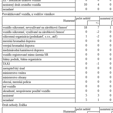
ZE - železničné dráhové vozidlo
10
4
0
nezistený druh cestného vozidla
0
0
0
nezadané
Prevádzkovateľ vozidla, u vodičov vinníkov
počet nehôd
usmrtení ú
Humenné
+/-
vozidlo súkromné, nevyužívané na zárobkovú činnosť
18
7
1
0
-2
0
vozidlo súkromné, využívané na zárobkovú činnosť
1
-2
0
súkromná organizácia (podnikateľ, s.r.o., atď)
0
0
0
mestská hromadná doprava
0
0
0
verejná hromadná doprava
0
0
0
medzinárodná kamiónová doprava
0
0
0
vozidlo registrované mimo územia SR
0
0
0
štátny podnik, štátna organizácia
0
-1
0
TAXI
0
0
0
zastupiteľský úrad
0
0
0
ministerstvo vnútra
0
0
0
ministerstvo obrany
0
0
0
obecná, mestská polícia
0
0
0
iné vozidlo
0
0
0
ukradnuté, neoprávnene použité vozidlo
5
3
0
nezistené
5
1
0
nezadané
Druh nehody Zrážka
počet nehôd
usmrtení ú
Humenné