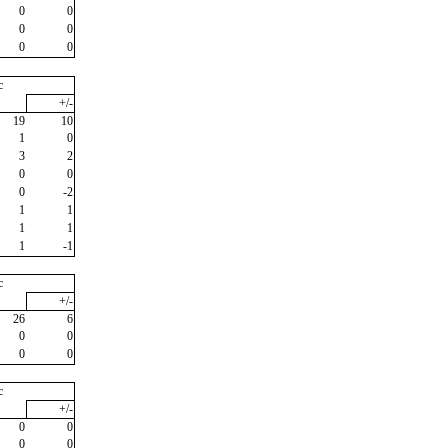
0
0
0
0
0
0
c
+/-
19
10
1
0
3
2
0
0
0
-2
1
1
1
1
1
-1
c
+/-
26
6
0
0
0
0
c
+/-
0
0
0
0