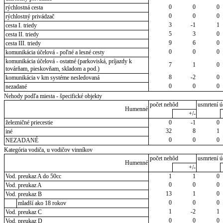
0
0
0
rýchlostná cesta
0
0
0
rýchlostný privádzač
3
-1
1
cesta I. triedy
5
3
0
cesta II. triedy
9
6
0
cesta III. triedy
0
0
0
komunikácia účelová - poľné a lesné cesty
komunikácia účelová - ostatné (parkoviská, príjazdy k
7
1
0
továrňam, pieskovňam, skladom a pod.)
8
-2
0
komunikácia v km systéme nesledovaná
0
0
0
nezadané
Nehody podľa miesta - špecifické objekty
počet nehôd
usmrtení ú
Humenné
+/-
železničné priecestie
0
-1
0
32
8
1
iné
0
0
0
NEZADANÉ
Kategória vodiča, u vodičov vinníkov
počet nehôd
usmrtení ú
Humenné
+/-
Vod. preukaz A do 50cc
1
1
0
0
0
0
Vod. preukaz A
13
1
0
Vod. preukaz B
0
0
0
mladší ako 18 rokov
1
-2
1
Vod. preukaz C
0
0
0
Vod. preukaz D