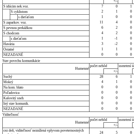
+/-
S idúcim nek.voz.
7
0
1
2
1
0
S cyklistom
1
0
0
s dieťaťom
11
4
0
S zaparkov. voz.
6
2
0
S pevnou prekážkou
4
2
0
S chodcom
1
-1
0
s dieťaťom
3
-2
0
Havária
1
1
0
Ostatné
0
0
0
NEZADANÉ
Stav povrchu komunikácie
počet nehôd
usmrtení ú
Humenné
+/-
Suchý
28
6
1
4
1
0
Mokrý
0
0
0
Na kom. blato
0
0
0
Poľadovica
0
0
0
Kašovitý sneh
0
0
0
Iný stav komunik.
0
0
0
NEZADANÉ
Viditeľnosť
počet nehôd
usmrtení ú
Humenné
+/-
cez deň, viditeľnosť neznížená vplyvom poveternostných
24
5
0