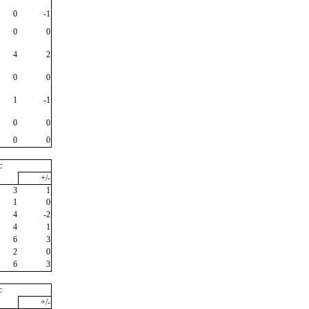
0
-1
0
0
4
2
0
0
1
-1
0
0
0
0
"
c
+/-
3
1
1
0
4
-2
4
1
6
3
2
0
6
3
c
+/-