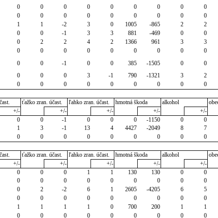
0
0
0
0
0
0
0
0
0
0
0
0
0
0
0
0
0
0
1
1
-2
3
0
1005
-865
2
2
0
0
-1
3
3
881
-469
0
0
0
2
2
4
2
1366
961
3
3
0
0
0
0
0
0
0
0
0
0
0
-1
0
0
385
-1505
0
0
0
0
0
3
-1
790
-1321
3
2
0
0
0
0
0
0
0
0
0
čast.
ťažko zran. účast.
ľahko zran. účast.
hmotná škoda
alkohol
obe
+/-
+/-
+/-
+/-
+/-
0
0
-1
0
0
0
-1150
0
0
1
3
-1
13
4
4427
-2049
8
7
0
0
0
0
0
0
0
0
0
čast.
ťažko zran. účast.
ľahko zran. účast.
hmotná škoda
alkohol
obe
+/-
+/-
+/-
+/-
+/-
0
0
0
1
1
130
130
0
0
0
0
0
0
0
0
0
0
0
0
2
-2
6
1
2605
-4205
6
5
0
0
0
0
0
0
0
0
0
1
1
1
1
0
700
200
1
1
0
0
0
0
0
0
0
0
0