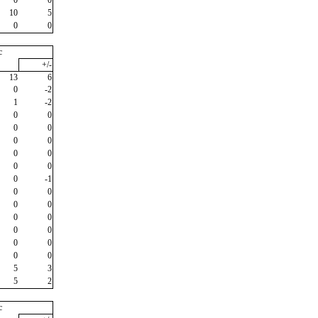
10
5
0
0
c
+/-
13
6
0
-2
1
-2
0
0
0
0
0
0
0
0
0
0
0
-1
0
0
0
0
0
0
0
0
0
0
0
0
5
3
5
2
c