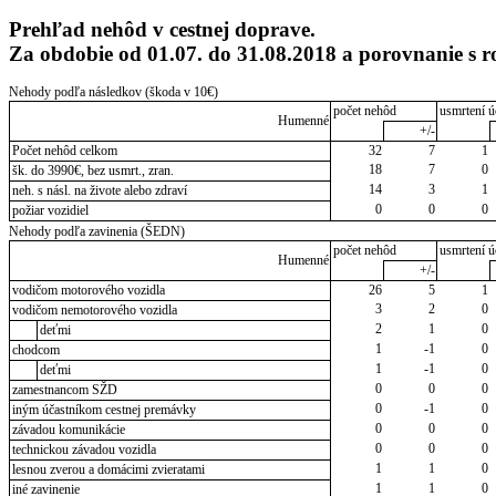
Prehľad nehôd v cestnej doprave.
Za obdobie od 01.07. do 31.08.2018 a porovnanie 
Nehody podľa následkov (škoda v 10€)
počet nehôd
usmrtení ú
Humenné
+/-
Počet nehôd celkom
32
7
1
18
7
0
šk. do 3990€, bez usmrt., zran.
14
3
1
neh. s násl. na živote alebo zdraví
0
0
0
požiar vozidiel
Nehody podľa zavinenia (ŠEDN)
počet nehôd
usmrtení ú
Humenné
+/-
vodičom motorového vozidla
26
5
1
3
2
0
vodičom nemotorového vozidla
2
1
0
deťmi
1
-1
0
chodcom
1
-1
0
deťmi
0
0
0
zamestnancom SŽD
0
-1
0
iným účastníkom cestnej premávky
0
0
0
závadou komunikácie
0
0
0
technickou závadou vozidla
1
1
0
lesnou zverou a domácimi zvieratami
1
1
0
iné zavinenie