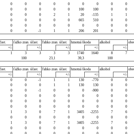
0
0
0
0
0
0
0
0
0
0
0
0
0
0
100
100
0
0
0
0
0
2
1
20
-135
1
1
0
0
0
0
0
665
510
0
0
0
0
0
0
0
0
0
0
0
0
0
-1
1
1
206
201
0
0
čast.
ťažko zran. účast.
ľahko zran. účast.
hmotná škoda
alkohol
obe
+/-
+/-
+/-
+/-
+/-
1
3
3
3
3
1740
1640
8
7
100
23,1
39,3
100
čast.
ťažko zran. účast.
ľahko zran. účast.
hmotná škoda
alkohol
obe
+/-
+/-
+/-
+/-
+/-
0
0
-1
1
1
130
-770
0
0
0
0
0
1
1
130
130
0
0
0
0
-1
0
0
0
-900
0
0
0
0
0
0
0
0
0
0
0
0
0
0
0
0
0
0
0
0
0
0
0
0
0
0
0
0
0
1
3
0
7
1
3405
-2255
7
6
0
0
0
0
0
0
0
0
0
1
3
0
7
1
3405
-2255
7
6
0
0
0
0
0
0
0
0
0
0
0
0
0
0
0
0
0
0