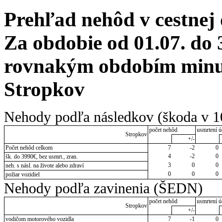
Prehľad nehôd v cestnej
Za obdobie od 01.07. do 
rovnakým obdobím minul
Stropkov
Nehody podľa následkov (škoda v 1
počet nehôd
usmrtení ú
Stropkov
+/-
Počet nehôd celkom
7
-2
0
4
-2
0
šk. do 3990€, bez usmrt., zran.
3
0
0
neh. s násl. na živote alebo zdraví
0
0
0
požiar vozidiel
Nehody podľa zavinenia (ŠEDN)
počet nehôd
usmrtení ú
Stropkov
+/-
vodičom motorového vozidla
7
-1
0