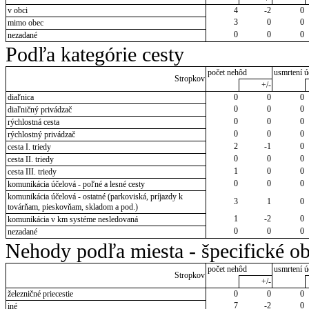
v obci
4
-2
0
3
0
0
mimo obec
0
0
0
nezadané
Podľa kategórie cesty
počet nehôd
usmrtení ú
Stropkov
+/-
diaľnica
0
0
0
0
0
0
diaľničný privádzač
0
0
0
rýchlostná cesta
0
0
0
rýchlostný privádzač
2
-1
0
cesta I. triedy
0
0
0
cesta II. triedy
1
0
0
cesta III. triedy
0
0
0
komunikácia účelová - poľné a lesné cesty
komunikácia účelová - ostatné (parkoviská, príjazdy k
3
1
0
továrňam, pieskovňam, skladom a pod.)
1
-2
0
komunikácia v km systéme nesledovaná
0
0
0
nezadané
Nehody podľa miesta - špecifické ob
počet nehôd
usmrtení ú
Stropkov
+/-
železničné priecestie
0
0
0
7
-2
0
iné