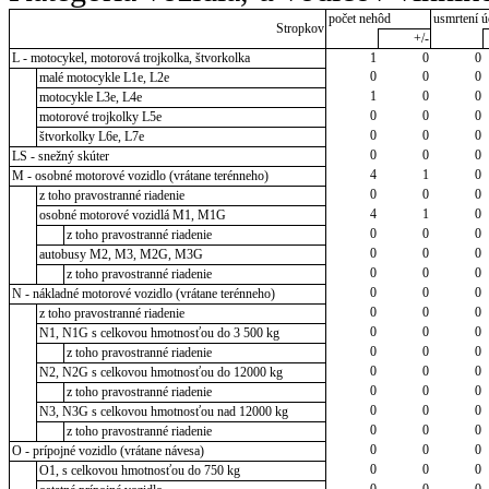
počet nehôd
usmrtení ú
Stropkov
+/-
L - motocykel, motorová trojkolka, štvorkolka
1
0
0
0
0
0
malé motocykle L1e, L2e
1
0
0
motocykle L3e, L4e
0
0
0
motorové trojkolky L5e
0
0
0
štvorkolky L6e, L7e
0
0
0
LS - snežný skúter
4
1
0
M - osobné motorové vozidlo (vrátane terénneho)
0
0
0
z toho pravostranné riadenie
4
1
0
osobné motorové vozidlá M1, M1G
0
0
0
z toho pravostranné riadenie
0
0
0
autobusy M2, M3, M2G, M3G
0
0
0
z toho pravostranné riadenie
0
0
0
N - nákladné motorové vozidlo (vrátane terénneho)
0
0
0
z toho pravostranné riadenie
0
0
0
N1, N1G s celkovou hmotnosťou do 3 500 kg
0
0
0
z toho pravostranné riadenie
0
0
0
N2, N2G s celkovou hmotnosťou do 12000 kg
0
0
0
z toho pravostranné riadenie
0
0
0
N3, N3G s celkovou hmotnosťou nad 12000 kg
0
0
0
z toho pravostranné riadenie
0
0
0
O - prípojné vozidlo (vrátane návesa)
0
0
0
O1, s celkovou hmotnosťou do 750 kg
0
0
0