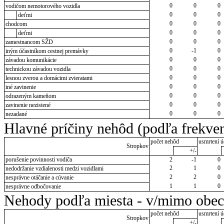
0
0
0
vodičom nemotorového vozidla
0
0
0
deťmi
0
0
0
chodcom
0
0
0
deťmi
0
0
0
zamestnancom SŽD
0
-1
0
iným účastníkom cestnej premávky
0
0
0
závadou komunikácie
0
0
0
technickou závadou vozidla
0
0
0
lesnou zverou a domácimi zvieratami
0
0
0
iné zavinenie
0
0
0
odrazeným kameňom
0
0
0
zavinenie nezistené
0
0
0
nezadané
Hlavné príčiny nehôd (podľa frekven
počet nehôd
usmrtení ú
Stropkov
+/-
porušenie povinnosti vodiča
2
-1
0
2
1
0
nedodržanie vzdialenosti medzi vozidlami
2
2
0
nesprávne otáčanie a cúvanie
1
1
0
nesprávne odbočovanie
Nehody podľa miesta - v/mimo obec
počet nehôd
usmrtení ú
Stropkov
+/-