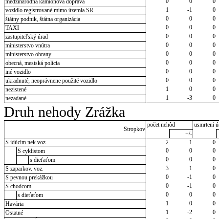
0
0
0
medzinárodná kamiónová doprava
1
-1
0
vozidlo registrované mimo územia SR
0
0
0
štátny podnik, štátna organizácia
0
0
0
TAXI
0
0
0
zastupiteľský úrad
0
0
0
ministerstvo vnútra
0
0
0
ministerstvo obrany
0
0
0
obecná, mestská polícia
0
0
0
iné vozidlo
0
0
0
ukradnuté, neoprávnene použité vozidlo
1
0
0
nezistené
1
-3
0
nezadané
Druh nehody Zrážka
počet nehôd
usmrtení ú
Stropkov
+/-
S idúcim nek.voz.
2
1
0
0
0
0
S cyklistom
0
0
0
s dieťaťom
3
1
0
S zaparkov. voz.
0
-1
0
S pevnou prekážkou
0
-1
0
S chodcom
0
0
0
s dieťaťom
1
0
0
Havária
1
-2
0
Ostatné