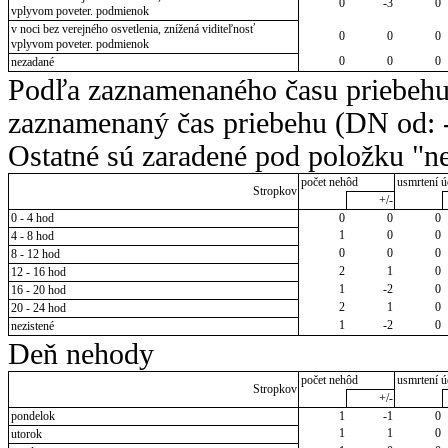
0
-3
0
vplyvom poveter. podmienok
v noci bez verejného osvetlenia, znížená viditeľnosť
0
0
0
vplyvom poveter. podmienok
0
0
0
nezadané
Podľa zaznamenaného času priebehu
zaznamenaný čas priebehu (DN od: -
Ostatné sú zaradené pod položku "ne
počet nehôd
usmrtení ú
Stropkov
+/-
0 - 4 hod
0
0
0
1
0
0
4 - 8 hod
0
0
0
8 - 12 hod
2
1
0
12 - 16 hod
1
-2
0
16 - 20 hod
2
1
0
20 - 24 hod
1
-2
0
nezistené
Deň nehody
počet nehôd
usmrtení ú
Stropkov
+/-
pondelok
1
-1
0
1
1
0
utorok