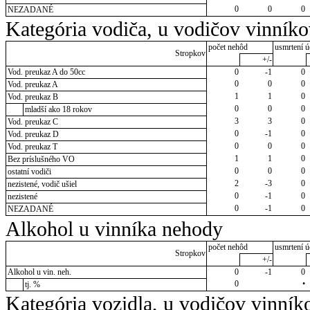
0
0
0
NEZADANÉ
Kategória vodiča, u vodičov vinník
počet nehôd
usmrtení ú
Stropkov
+/-
Vod. preukaz A do 50cc
0
-1
0
0
0
0
Vod. preukaz A
1
1
0
Vod. preukaz B
0
0
0
mladší ako 18 rokov
3
3
0
Vod. preukaz C
0
-1
0
Vod. preukaz D
0
0
0
Vod. preukaz T
1
1
0
Bez príslušného VO
0
0
0
ostatní vodiči
2
-3
0
nezistené, vodič ušiel
0
-1
0
nezistené
0
-1
0
NEZADANÉ
Alkohol u vinníka nehody
počet nehôd
usmrtení ú
Stropkov
+/-
Alkohol u vin. neh.
0
-1
0
0
•
tj. %
Kategória vozidla, u vodičov vinník