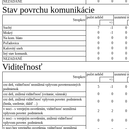
0
0
0
NEZADANÉ
Stav povrchu komunikácie
počet nehôd
usmrtení ú
Stropkov
+/-
Suchý
7
-1
0
0
-1
0
Mokrý
0
0
0
Na kom. blato
0
0
0
Poľadovica
0
0
0
Kašovitý sneh
0
0
0
Iný stav komunik.
0
0
0
NEZADANÉ
Viditeľnosť
počet nehôd
usmrtení ú
Stropkov
+/-
cez deň, viditeľnosť neznížená vplyvom poveternostných
5
-1
0
podmienok
0
0
0
cez deň, znížená viditeľnosť (svitanie, súmrak)
cez deň, znížená viditeľnosť vplyvom poveter. podmienok
0
0
0
(hmla, sneženie, dážď ...)
v noci - s verejným osvetlením, viditeľnosť neznížená
2
2
0
vplyvom poveter. podmienok
v noci - s verejným osvetlením, znížená viditeľnosť
0
0
0
vplyvom poveter. podmienok
v noci bez verejného osvetlenia, viditeľnosť neznížená