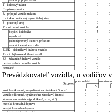
ostatné prípojné vozidlo
0
0
0
T - kolesový traktor
0
0
0
C - pásový traktor
0
0
0
R - prípojné vozidlo traktora
0
0
0
S - traktorom ťahaný vymeniteľný stroj
0
0
0
P - pracovný stroj
0
-1
0
V - iné cestné vozidlo
0
-1
0
bicykel, kolobežka
0
0
0
záprahové
0
0
0
jednonápravový traktor s prívesom
0
0
0
ostatné iné cestné vozidlo
0
0
0
ELEK - električkové dráhové vozidlo
0
0
0
TR - trolejbusové dráhové vozidlo
0
0
0
ZE - železničné dráhové vozidlo
2
-2
0
nezistený druh cestného vozidla
0
0
0
nezadané
Prevádzkovateľ vozidla, u vodičov 
počet nehôd
usmrtení ú
Stropkov
+/-
vozidlo súkromné, nevyužívané na zárobkovú činnosť
4
2
0
0
0
0
vozidlo súkromné, využívané na zárobkovú činnosť
0
0
0
súkromná organizácia (podnikateľ, s.r.o., atď)
0
0
0
mestská hromadná doprava
0
0
0
verejná hromadná doprava