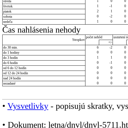
1
0
0
streda
1
-1
0
štvrtok
2
1
0
piatok
0
-2
0
sobota
1
0
0
nedeľa
Čas nahlásenia nehody
počet nehôd
usmrtení ú
Stropkov
+/-
do 30 min.
6
-2
0
0
0
0
do 1 hodiny
1
1
0
do 3 hodín
0
-1
0
do 6 hodín
0
0
0
od 6 do 12 hodín
0
0
0
od 12 do 24 hodín
0
0
0
nad 24 hodín
0
0
0
nezadané
•
Vysvetlivky
- popisujú skratky, vys
• Dokument: letna/dnvl/dnvl-5711.h