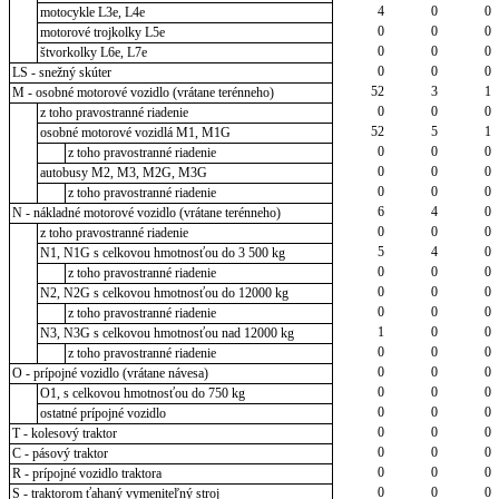
4
0
0
motocykle L3e, L4e
0
0
0
motorové trojkolky L5e
0
0
0
štvorkolky L6e, L7e
0
0
0
LS - snežný skúter
52
3
1
M - osobné motorové vozidlo (vrátane terénneho)
0
0
0
z toho pravostranné riadenie
52
5
1
osobné motorové vozidlá M1, M1G
0
0
0
z toho pravostranné riadenie
0
0
0
autobusy M2, M3, M2G, M3G
0
0
0
z toho pravostranné riadenie
6
4
0
N - nákladné motorové vozidlo (vrátane terénneho)
0
0
0
z toho pravostranné riadenie
5
4
0
N1, N1G s celkovou hmotnosťou do 3 500 kg
0
0
0
z toho pravostranné riadenie
0
0
0
N2, N2G s celkovou hmotnosťou do 12000 kg
0
0
0
z toho pravostranné riadenie
1
0
0
N3, N3G s celkovou hmotnosťou nad 12000 kg
0
0
0
z toho pravostranné riadenie
0
0
0
O - prípojné vozidlo (vrátane návesa)
0
0
0
O1, s celkovou hmotnosťou do 750 kg
0
0
0
ostatné prípojné vozidlo
0
0
0
T - kolesový traktor
0
0
0
C - pásový traktor
0
0
0
R - prípojné vozidlo traktora
0
0
0
S - traktorom ťahaný vymeniteľný stroj