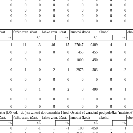
0
0
0
0
0
0
0
0
0
0
0
0
0
0
0
0
0
0
0
0
0
0
0
0
0
0
0
0
0
0
0
0
0
0
0
0
čast.
ťažko zran. účast.
ľahko zran. účast.
hmotná škoda
alkohol
obe
+/-
+/-
+/-
+/-
+/-
1
11
-3
46
15
27647
9489
4
1
0
0
0
0
0
455
455
0
0
0
0
0
1
0
1000
450
0
0
0
1
0
2
1
2975
-503
6
-2
0
0
0
0
0
0
0
0
0
0
0
-1
0
-2
0
-490
0
-1
0
0
0
0
0
0
0
0
0
0
0
0
0
0
0
0
0
0
u (DN od: - do:) sa zmestí do rozmedzia 1 hod. Ostatné sú zaradené pod položku "nezistené
čast.
ťažko zran. účast.
ľahko zran. účast.
hmotná škoda
alkohol
obe
+/-
+/-
+/-
+/-
+/-
0
0
-1
1
-1
100
-850
1
1