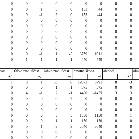
0
0
0
0
0
0
0
0
0
0
0
-1
3
0
153
-44
0
0
0
0
-1
3
0
153
-44
0
0
0
0
0
0
0
0
0
0
0
0
0
0
0
0
0
0
0
0
0
0
0
0
0
0
0
0
0
0
0
0
0
0
0
0
0
0
0
0
0
0
0
0
0
0
0
0
0
0
0
0
0
0
0
0
0
0
-1
1
-2
3759
1011
0
0
0
1
1
1
1
440
440
0
0
čast.
ťažko zran. účast.
ľahko zran. účast.
hmotná škoda
alkohol
obe
+/-
+/-
+/-
+/-
+/-
1
8
1
35
8
19373
5791
8
-3
0
0
0
1
1
575
575
0
0
0
4
-1
2
-1
4480
-1425
3
3
0
0
0
0
-2
0
-6
0
0
0
0
0
0
0
0
0
0
0
0
0
0
0
0
0
0
0
0
0
0
0
5
5
1350
1150
0
-1
0
0
0
1
1
150
150
0
0
0
0
-1
2
2
2040
2040
0
0
0
0
0
0
0
0
0
0
0
0
0
0
0
0
0
0
0
0