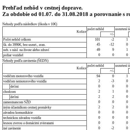
Prehľad nehôd v cestnej doprave.
Za obdobie od 01.07. do 31.08.2018 a porovnanie s
Nehody podľa následkov (škoda v 10€)
počet nehôd
usmrtení ú
Košice
+/-
Počet nehôd celkom
101
-2
1
45
-12
0
šk. do 3990€, bez usmrt., zran.
49
9
1
neh. s násl. na živote alebo zdraví
0
0
0
požiar vozidiel
Nehody podľa zavinenia (ŠEDN)
počet nehôd
usmrtení ú
Košice
+/-
vodičom motorového vozidla
94
0
1
2
-3
0
vodičom nemotorového vozidla
0
0
0
deťmi
2
1
0
chodcom
2
2
0
deťmi
0
0
0
zamestnancom SŽD
2
2
0
iným účastníkom cestnej premávky
0
0
0
závadou komunikácie
0
0
0
technickou závadou vozidla
0
0
0
lesnou zverou a domácimi zvieratami
0
-2
0
iné zavinenie