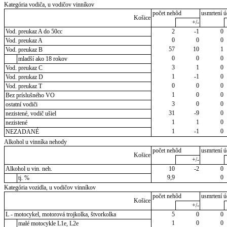
Kategória vodiča, u vodičov vinníkov
počet nehôd
usmrtení ú
Košice
+/-
Vod. preukaz A do 50cc
2
-1
0
0
0
0
Vod. preukaz A
57
10
1
Vod. preukaz B
0
0
0
mladší ako 18 rokov
3
1
0
Vod. preukaz C
1
-1
0
Vod. preukaz D
0
0
0
Vod. preukaz T
1
0
0
Bez príslušného VO
3
0
0
ostatní vodiči
31
-9
0
nezistené, vodič ušiel
1
1
0
nezistené
1
-1
0
NEZADANÉ
Alkohol u vinníka nehody
počet nehôd
usmrtení ú
Košice
+/-
Alkohol u vin. neh.
10
-2
0
9,9
0
tj. %
Kategória vozidla, u vodičov vinníkov
počet nehôd
usmrtení ú
Košice
+/-
L - motocykel, motorová trojkolka, štvorkolka
5
0
0
1
0
0
malé motocykle L1e, L2e