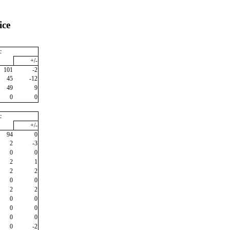
ice
c
+/-
101
-2
45
-12
49
9
0
0
c
+/-
94
0
2
-3
0
0
2
1
2
2
0
0
2
2
0
0
0
0
0
0
0
-2