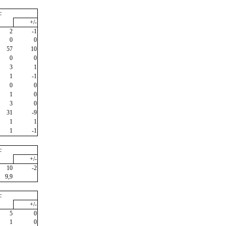
c
+/-
2
-1
0
0
57
10
0
0
3
1
1
-1
0
0
1
0
3
0
31
-9
1
1
1
-1
c
+/-
10
-2
9,9
c
+/-
5
0
1
0