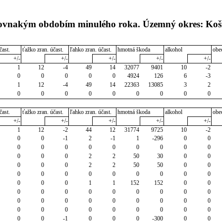
 rovnakým obdobím minulého roka. Územný okres: Koš
čast.
ťažko zran. účast.
ľahko zran. účast.
hmotná škoda
alkohol
obe
+/-
+/-
+/-
+/-
+/-
1
12
-4
49
14
32077
9401
10
-2
0
0
0
0
0
4924
126
6
-3
1
12
-4
49
14
22363
13085
3
2
0
0
0
0
0
0
0
0
0
čast.
ťažko zran. účast.
ľahko zran. účast.
hmotná škoda
alkohol
obe
+/-
+/-
+/-
+/-
+/-
1
12
-2
44
12
31774
9725
10
-2
0
0
-1
2
-1
1
-296
0
0
0
0
0
0
0
0
0
0
0
0
0
0
2
2
50
30
0
0
0
0
0
2
2
50
50
0
0
0
0
0
0
0
0
0
0
0
0
0
0
1
1
152
152
0
0
0
0
0
0
0
0
0
0
0
0
0
0
0
0
0
0
0
0
0
0
0
0
0
0
0
0
0
0
0
-1
0
0
0
-300
0
0