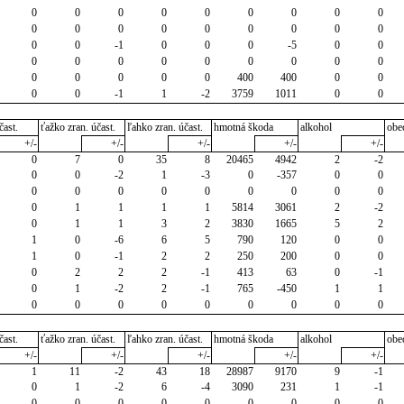
0
0
0
0
0
0
0
0
0
0
0
0
0
0
0
0
0
0
0
0
-1
0
0
0
-5
0
0
0
0
0
0
0
0
0
0
0
0
0
0
0
0
400
400
0
0
0
0
-1
1
-2
3759
1011
0
0
čast.
ťažko zran. účast.
ľahko zran. účast.
hmotná škoda
alkohol
obe
+/-
+/-
+/-
+/-
+/-
0
7
0
35
8
20465
4942
2
-2
0
0
-2
1
-3
0
-357
0
0
0
0
0
0
0
0
0
0
0
0
1
1
1
1
5814
3061
2
-2
0
1
1
3
2
3830
1665
5
2
1
0
-6
6
5
790
120
0
0
1
0
-1
2
2
250
200
0
0
0
2
2
2
-1
413
63
0
-1
0
1
-2
2
-1
765
-450
1
1
0
0
0
0
0
0
0
0
0
čast.
ťažko zran. účast.
ľahko zran. účast.
hmotná škoda
alkohol
obe
+/-
+/-
+/-
+/-
+/-
1
11
-2
43
18
28987
9170
9
-1
0
1
-2
6
-4
3090
231
1
-1
0
0
0
0
0
0
0
0
0