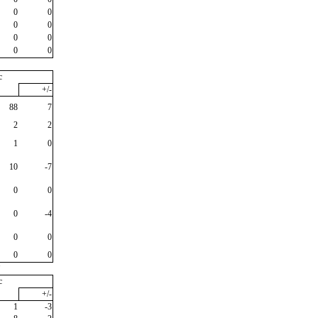
0
0
0
0
0
0
0
0
c
+/-
88
7
2
2
1
0
10
-7
0
0
0
-4
0
0
0
0
"
c
+/-
1
-3