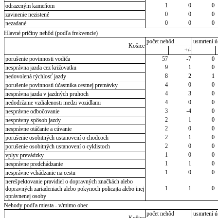
1
0
0
odrazeným kameňom
0
0
0
zavinenie nezistené
0
0
0
nezadané
Hlavné príčiny nehôd (podľa frekvencie)
počet nehôd
usmrtení ú
Košice
+/-
porušenie povinnosti vodiča
57
-7
0
9
1
0
nesprávna jazda cez križovatku
8
2
1
nedovolená rýchlosť jazdy
4
0
0
porušenie povinnosti účastníka cestnej premávky
4
3
0
nesprávna jazda v jazdných pruhoch
4
0
0
nedodržanie vzdialenosti medzi vozidlami
3
-4
0
nesprávne odbočovanie
2
1
0
nesprávny spôsob jazdy
2
0
0
nesprávne otáčanie a cúvanie
2
1
0
porušenie osobitných ustanovení o chodcoch
2
0
0
porušenie osobitných ustanovení o cyklistoch
1
0
0
vplyv prevádzky
1
1
0
nesprávne predchádzanie
1
0
0
nesprávne vchádzanie na cestu
nerešpektovanie pravidiel o dopravných značkách alebo
1
1
0
dopravných zariadeniach alebo pokynoch policajta alebo inej
oprávnenej osoby
Nehody podľa miesta - v/mimo obec
počet nehôd
usmrtení ú
Košice