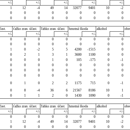
+/-
+/-
+/-
+/-
+/-
1
12
-4
49
14
32077
9401
10
-2
0
0
0
0
0
0
0
0
0
0
0
0
0
0
0
0
0
0
čast.
ťažko zran. účast.
ľahko zran. účast.
hmotná škoda
alkohol
obe
+/-
+/-
+/-
+/-
+/-
0
0
0
0
0
0
0
0
0
0
0
0
0
0
0
0
0
0
1
0
-2
5
5
4200
-1515
0
0
0
2
1
3
1
3600
1100
0
0
0
0
0
1
0
105
-175
0
-1
0
0
0
0
0
0
0
0
0
0
0
0
0
0
0
0
0
0
0
0
0
0
0
0
0
0
0
0
1
0
2
2
1175
715
0
-1
0
8
-4
36
6
21567
8186
10
1
0
1
1
2
0
1430
1090
0
-1
čast.
ťažko zran. účast.
ľahko zran. účast.
hmotná škoda
alkohol
obe
+/-
+/-
+/-
+/-
+/-
0
0
0
0
0
0
0
0
0
1
12
-4
49
14
32077
9401
10
-2
0
0
0
0
0
0
0
0
0