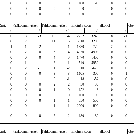
0
0
0
0
0
100
90
0
0
0
0
0
0
0
0
0
0
0
0
0
0
0
0
0
0
0
0
čast.
ťažko zran. účast.
ľahko zran. účast.
hmotná škoda
alkohol
obe
+/-
+/-
+/-
+/-
+/-
0
3
-3
10
-4
12732
3243
8
-1
0
2
1
11
6
5510
3280
0
0
1
1
-2
5
1
1830
775
2
0
0
2
0
5
4
4930
4593
0
0
0
0
0
4
3
1470
1450
0
0
0
1
1
3
-1
540
-5950
0
0
0
2
-1
1
-2
910
-675
0
0
0
0
0
3
3
1105
305
0
-1
0
1
1
0
-1
18
-52
0
0
0
0
0
2
2
50
30
0
0
0
0
0
1
0
152
-8
0
0
0
0
0
0
0
100
90
0
0
0
0
0
1
1
550
550
0
0
0
0
-1
1
1
2000
1890
0
0
0
0
0
2
2
180
180
0
0
čast.
ťažko zran. účast.
ľahko zran. účast.
hmotná škoda
alkohol
obe