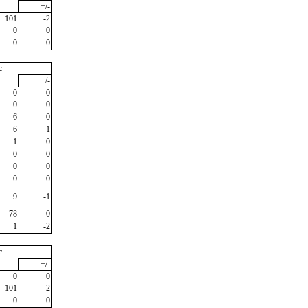
+/-
101
-2
0
0
0
0
c
+/-
0
0
0
0
6
0
6
1
1
0
0
0
0
0
0
0
9
-1
78
0
1
-2
c
+/-
0
0
101
-2
0
0