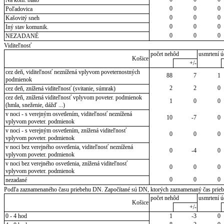
0
0
0
Poľadovica
0
0
0
Kašovitý sneh
0
0
0
Iný stav komunik.
0
0
0
NEZADANÉ
Viditeľnosť
počet nehôd
usmrtení ú
Košice
+/-
cez deň, viditeľnosť neznížená vplyvom poveternostných
88
7
1
podmienok
2
2
0
cez deň, znížená viditeľnosť (svitanie, súmrak)
cez deň, znížená viditeľnosť vplyvom poveter. podmienok
1
0
0
(hmla, sneženie, dážď ...)
v noci - s verejným osvetlením, viditeľnosť neznížená
10
-7
0
vplyvom poveter. podmienok
v noci - s verejným osvetlením, znížená viditeľnosť
0
0
0
vplyvom poveter. podmienok
v noci bez verejného osvetlenia, viditeľnosť neznížená
0
-4
0
vplyvom poveter. podmienok
v noci bez verejného osvetlenia, znížená viditeľnosť
0
0
0
vplyvom poveter. podmienok
0
0
0
nezadané
Podľa zaznamenaného času priebehu DN. Započítané sú DN, ktorých zaznamenaný čas priebeh
počet nehôd
usmrtení ú
Košice
+/-
0 - 4 hod
1
-3
0