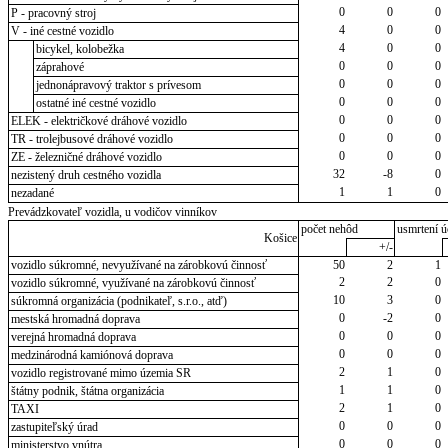
0
0
0
P - pracovný stroj
4
0
0
V - iné cestné vozidlo
4
0
0
bicykel, kolobežka
0
0
0
záprahové
0
0
0
jednonápravový traktor s prívesom
0
0
0
ostatné iné cestné vozidlo
0
0
0
ELEK - električkové dráhové vozidlo
0
0
0
TR - trolejbusové dráhové vozidlo
0
0
0
ZE - železničné dráhové vozidlo
32
-8
0
nezistený druh cestného vozidla
1
1
0
nezadané
Prevádzkovateľ vozidla, u vodičov vinníkov
počet nehôd
usmrtení ú
Košice
+/-
vozidlo súkromné, nevyužívané na zárobkovú činnosť
50
2
1
2
2
0
vozidlo súkromné, využívané na zárobkovú činnosť
10
3
0
súkromná organizácia (podnikateľ, s.r.o., atď)
0
-2
0
mestská hromadná doprava
0
0
0
verejná hromadná doprava
0
0
0
medzinárodná kamiónová doprava
2
1
0
vozidlo registrované mimo územia SR
1
1
0
štátny podnik, štátna organizácia
2
1
0
TAXI
0
0
0
zastupiteľský úrad
0
0
0
ministerstvo vnútra