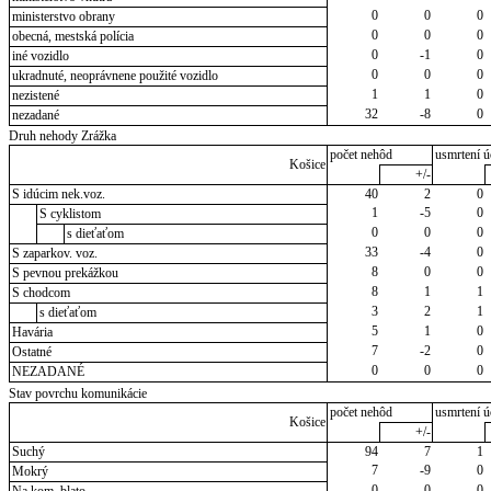
0
0
0
ministerstvo obrany
0
0
0
obecná, mestská polícia
0
-1
0
iné vozidlo
0
0
0
ukradnuté, neoprávnene použité vozidlo
1
1
0
nezistené
32
-8
0
nezadané
Druh nehody Zrážka
počet nehôd
usmrtení ú
Košice
+/-
S idúcim nek.voz.
40
2
0
1
-5
0
S cyklistom
0
0
0
s dieťaťom
33
-4
0
S zaparkov. voz.
8
0
0
S pevnou prekážkou
8
1
1
S chodcom
3
2
1
s dieťaťom
5
1
0
Havária
7
-2
0
Ostatné
0
0
0
NEZADANÉ
Stav povrchu komunikácie
počet nehôd
usmrtení ú
Košice
+/-
Suchý
94
7
1
7
-9
0
Mokrý
0
0
0
Na kom. blato