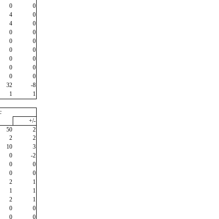
0
0
4
0
4
0
0
0
0
0
0
0
0
0
0
0
0
0
32
-8
1
1
c
+/-
50
2
2
2
10
3
0
-2
0
0
0
0
2
1
1
1
2
1
0
0
0
0