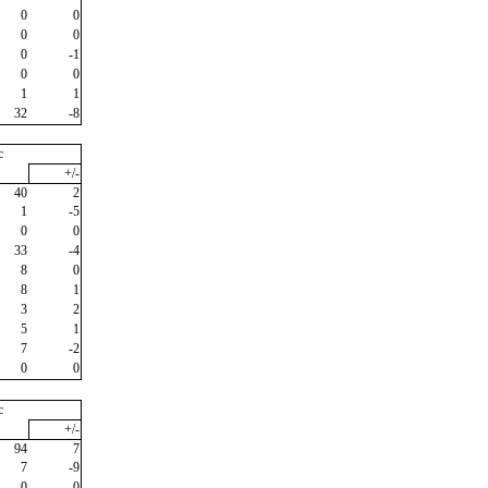
0
0
0
0
0
-1
0
0
1
1
32
-8
c
+/-
40
2
1
-5
0
0
33
-4
8
0
8
1
3
2
5
1
7
-2
0
0
c
+/-
94
7
7
-9
0
0