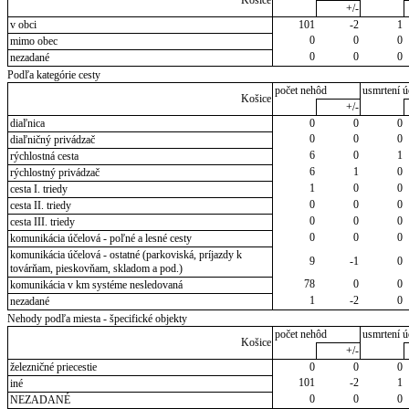
+/-
v obci
101
-2
1
0
0
0
mimo obec
0
0
0
nezadané
Podľa kategórie cesty
počet nehôd
usmrtení ú
Košice
+/-
diaľnica
0
0
0
0
0
0
diaľničný privádzač
6
0
1
rýchlostná cesta
6
1
0
rýchlostný privádzač
1
0
0
cesta I. triedy
0
0
0
cesta II. triedy
0
0
0
cesta III. triedy
0
0
0
komunikácia účelová - poľné a lesné cesty
komunikácia účelová - ostatné (parkoviská, príjazdy k
9
-1
0
továrňam, pieskovňam, skladom a pod.)
78
0
0
komunikácia v km systéme nesledovaná
1
-2
0
nezadané
Nehody podľa miesta - špecifické objekty
počet nehôd
usmrtení ú
Košice
+/-
železničné priecestie
0
0
0
101
-2
1
iné
0
0
0
NEZADANÉ