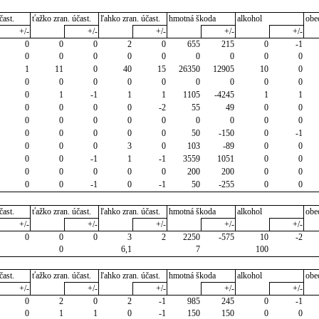
čast.
ťažko zran. účast.
ľahko zran. účast.
hmotná škoda
alkohol
obe
+/-
+/-
+/-
+/-
+/-
0
0
0
2
0
655
215
0
-1
0
0
0
0
0
0
0
0
0
1
11
0
40
15
26350
12905
10
0
0
0
0
0
0
0
0
0
0
0
1
-1
1
1
1105
-4245
1
1
0
0
0
0
-2
55
49
0
0
0
0
0
0
0
0
0
0
0
0
0
0
0
0
50
-150
0
-1
0
0
0
3
0
103
-89
0
0
0
0
-1
1
-1
3559
1051
0
0
0
0
0
0
0
200
200
0
0
0
0
-1
0
-1
50
-255
0
0
čast.
ťažko zran. účast.
ľahko zran. účast.
hmotná škoda
alkohol
obe
+/-
+/-
+/-
+/-
+/-
0
0
0
3
2
2250
-575
10
-2
0
6,1
7
100
čast.
ťažko zran. účast.
ľahko zran. účast.
hmotná škoda
alkohol
obe
+/-
+/-
+/-
+/-
+/-
0
2
0
2
-1
985
245
0
-1
0
1
1
0
-1
150
150
0
0