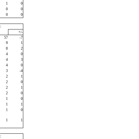
1
0
0
0
0
0
c
+/-
57
-7
9
1
8
2
4
0
4
3
4
0
3
-4
2
1
2
0
2
1
2
0
1
0
1
1
1
0
1
1
c