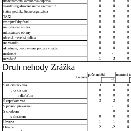
0
0
0
medzinárodná kamiónová doprava
0
0
0
vozidlo registrované mimo územia SR
0
0
0
štátny podnik, štátna organizácia
0
0
0
TAXI
0
0
0
zastupiteľský úrad
0
0
0
ministerstvo vnútra
0
0
0
ministerstvo obrany
0
0
0
obecná, mestská polícia
0
0
0
iné vozidlo
0
0
0
ukradnuté, neoprávnene použité vozidlo
0
-1
0
nezistené
1
-3
0
nezadané
Druh nehody Zrážka
počet nehôd
usmrtení ú
Gelnica
+/-
S idúcim nek.voz.
3
0
0
0
0
0
S cyklistom
0
0
0
s dieťaťom
3
2
0
S zaparkov. voz.
1
-1
0
S pevnou prekážkou
1
0
0
S chodcom
0
0
0
s dieťaťom
1
-1
0
Havária
2
-2
0
Ostatné