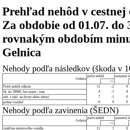
Prehľad nehôd v cestnej
Za obdobie od 01.07. do 
rovnakým obdobím minul
Gelnica
Nehody podľa následkov (škoda v 1
počet nehôd
usmrtení ú
Gelnica
+/-
Počet nehôd celkom
11
-2
0
4
-1
0
šk. do 3990€, bez usmrt., zran.
7
-1
0
neh. s násl. na živote alebo zdraví
0
0
0
požiar vozidiel
Nehody podľa zavinenia (ŠEDN)
počet nehôd
usmrtení ú
Gelnica
+/-
vodičom motorového vozidla
11
1
0