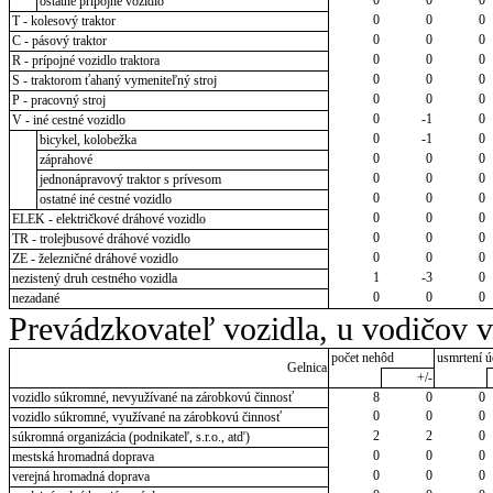
ostatné prípojné vozidlo
0
0
0
T - kolesový traktor
0
0
0
C - pásový traktor
0
0
0
R - prípojné vozidlo traktora
0
0
0
S - traktorom ťahaný vymeniteľný stroj
0
0
0
P - pracovný stroj
0
-1
0
V - iné cestné vozidlo
0
-1
0
bicykel, kolobežka
0
0
0
záprahové
0
0
0
jednonápravový traktor s prívesom
0
0
0
ostatné iné cestné vozidlo
0
0
0
ELEK - električkové dráhové vozidlo
0
0
0
TR - trolejbusové dráhové vozidlo
0
0
0
ZE - železničné dráhové vozidlo
1
-3
0
nezistený druh cestného vozidla
0
0
0
nezadané
Prevádzkovateľ vozidla, u vodičov 
počet nehôd
usmrtení ú
Gelnica
+/-
vozidlo súkromné, nevyužívané na zárobkovú činnosť
8
0
0
0
0
0
vozidlo súkromné, využívané na zárobkovú činnosť
2
2
0
súkromná organizácia (podnikateľ, s.r.o., atď)
0
0
0
mestská hromadná doprava
0
0
0
verejná hromadná doprava