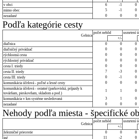
v obci
6
-1
0
5
-1
0
mimo obec
0
0
0
nezadané
Podľa kategórie cesty
počet nehôd
usmrtení ú
Gelnica
+/-
diaľnica
0
0
0
0
0
0
diaľničný privádzač
0
0
0
rýchlostná cesta
0
0
0
rýchlostný privádzač
0
0
0
cesta I. triedy
7
-3
0
cesta II. triedy
0
-1
0
cesta III. triedy
0
0
0
komunikácia účelová - poľné a lesné cesty
komunikácia účelová - ostatné (parkoviská, príjazdy k
1
1
0
továrňam, pieskovňam, skladom a pod.)
3
1
0
komunikácia v km systéme nesledovaná
0
0
0
nezadané
Nehody podľa miesta - špecifické ob
počet nehôd
usmrtení ú
Gelnica
+/-
železničné priecestie
0
0
0
11
-2
0
iné