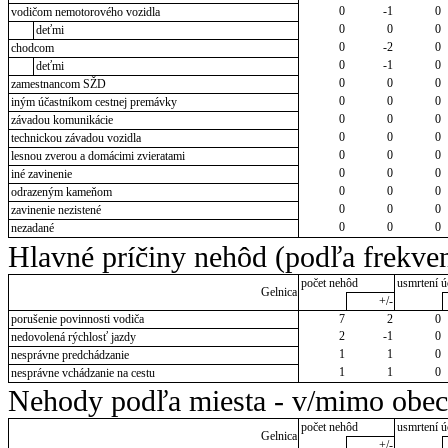
0
-1
0
vodičom nemotorového vozidla
0
0
0
deťmi
0
-2
0
chodcom
0
-1
0
deťmi
0
0
0
zamestnancom SŽD
0
0
0
iným účastníkom cestnej premávky
0
0
0
závadou komunikácie
0
0
0
technickou závadou vozidla
0
0
0
lesnou zverou a domácimi zvieratami
0
0
0
iné zavinenie
0
0
0
odrazeným kameňom
0
0
0
zavinenie nezistené
0
0
0
nezadané
Hlavné príčiny nehôd (podľa frekven
počet nehôd
usmrtení ú
Gelnica
+/-
porušenie povinnosti vodiča
7
2
0
2
-1
0
nedovolená rýchlosť jazdy
1
1
0
nesprávne predchádzanie
1
1
0
nesprávne vchádzanie na cestu
Nehody podľa miesta - v/mimo obec
počet nehôd
usmrtení ú
Gelnica
+/-