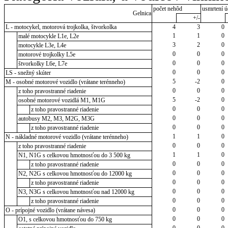
počet nehôd
usmrtení ú
Gelnica
+/-
L - motocykel, motorová trojkolka, štvorkolka
4
3
0
1
1
0
malé motocykle L1e, L2e
3
2
0
motocykle L3e, L4e
0
0
0
motorové trojkolky L5e
0
0
0
štvorkolky L6e, L7e
0
0
0
LS - snežný skúter
5
-2
0
M - osobné motorové vozidlo (vrátane terénneho)
0
0
0
z toho pravostranné riadenie
5
-2
0
osobné motorové vozidlá M1, M1G
0
0
0
z toho pravostranné riadenie
0
0
0
autobusy M2, M3, M2G, M3G
0
0
0
z toho pravostranné riadenie
1
1
0
N - nákladné motorové vozidlo (vrátane terénneho)
0
0
0
z toho pravostranné riadenie
1
1
0
N1, N1G s celkovou hmotnosťou do 3 500 kg
0
0
0
z toho pravostranné riadenie
0
0
0
N2, N2G s celkovou hmotnosťou do 12000 kg
0
0
0
z toho pravostranné riadenie
0
0
0
N3, N3G s celkovou hmotnosťou nad 12000 kg
0
0
0
z toho pravostranné riadenie
0
0
0
O - prípojné vozidlo (vrátane návesa)
0
0
0
O1, s celkovou hmotnosťou do 750 kg
0
0
0