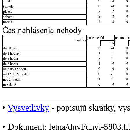
0
-3
0
streda
0
-4
0
štvrtok
2
2
0
piatok
3
3
0
sobota
4
3
0
nedeľa
Čas nahlásenia nehody
počet nehôd
usmrtení ú
Gelnica
+/-
do 30 min.
6
-4
0
1
1
0
do 1 hodiny
2
1
0
do 3 hodín
1
0
0
do 6 hodín
0
0
0
od 6 do 12 hodín
0
-1
0
od 12 do 24 hodín
1
1
0
nad 24 hodín
0
0
0
nezadané
•
Vysvetlivky
- popisujú skratky, vys
• Dokument: letna/dnvl/dnvl-5803.h