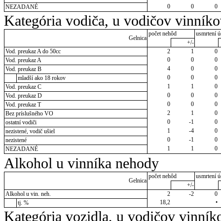
0
0
0
NEZADANÉ
Kategória vodiča, u vodičov vinník
počet nehôd
usmrtení ú
Gelnica
+/-
Vod. preukaz A do 50cc
2
1
0
0
0
0
Vod. preukaz A
4
0
0
Vod. preukaz B
0
0
0
mladší ako 18 rokov
1
1
0
Vod. preukaz C
0
0
0
Vod. preukaz D
0
0
0
Vod. preukaz T
2
1
0
Bez príslušného VO
0
-1
0
ostatní vodiči
1
-4
0
nezistené, vodič ušiel
0
-1
0
nezistené
1
1
0
NEZADANÉ
Alkohol u vinníka nehody
počet nehôd
usmrtení ú
Gelnica
+/-
Alkohol u vin. neh.
2
-2
0
18,2
•
tj. %
Kategória vozidla, u vodičov vinník