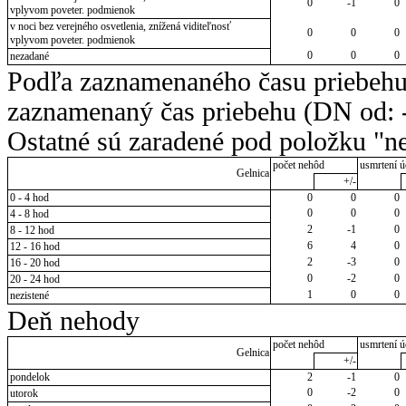
0
-1
0
vplyvom poveter. podmienok
v noci bez verejného osvetlenia, znížená viditeľnosť
0
0
0
vplyvom poveter. podmienok
0
0
0
nezadané
Podľa zaznamenaného času priebehu
zaznamenaný čas priebehu (DN od: -
Ostatné sú zaradené pod položku "ne
počet nehôd
usmrtení ú
Gelnica
+/-
0 - 4 hod
0
0
0
0
0
0
4 - 8 hod
2
-1
0
8 - 12 hod
6
4
0
12 - 16 hod
2
-3
0
16 - 20 hod
0
-2
0
20 - 24 hod
1
0
0
nezistené
Deň nehody
počet nehôd
usmrtení ú
Gelnica
+/-
pondelok
2
-1
0
0
-2
0
utorok