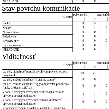
0
0
0
NEZADANÉ
Stav povrchu komunikácie
počet nehôd
usmrtení ú
Gelnica
+/-
Suchý
8
-3
0
3
1
0
Mokrý
0
0
0
Na kom. blato
0
0
0
Poľadovica
0
0
0
Kašovitý sneh
0
0
0
Iný stav komunik.
0
0
0
NEZADANÉ
Viditeľnosť
počet nehôd
usmrtení ú
Gelnica
+/-
cez deň, viditeľnosť neznížená vplyvom poveternostných
10
-2
0
podmienok
0
0
0
cez deň, znížená viditeľnosť (svitanie, súmrak)
cez deň, znížená viditeľnosť vplyvom poveter. podmienok
0
0
0
(hmla, sneženie, dážď ...)
v noci - s verejným osvetlením, viditeľnosť neznížená
1
1
0
vplyvom poveter. podmienok
v noci - s verejným osvetlením, znížená viditeľnosť
0
0
0
vplyvom poveter. podmienok
v noci bez verejného osvetlenia, viditeľnosť neznížená