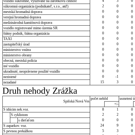
4
3
0
vozidlo súkromné, využívané na zárobkovú činnosť
2
0
0
súkromná organizácia (podnikateľ, s.r.o., atď)
0
0
0
mestská hromadná doprava
0
0
0
verejná hromadná doprava
0
0
0
medzinárodná kamiónová doprava
0
0
0
vozidlo registrované mimo územia SR
0
0
0
štátny podnik, štátna organizácia
0
0
0
TAXI
0
0
0
zastupiteľský úrad
0
0
0
ministerstvo vnútra
0
0
0
ministerstvo obrany
0
0
0
obecná, mestská polícia
0
0
0
iné vozidlo
0
0
0
ukradnuté, neoprávnene použité vozidlo
0
-1
0
nezistené
15
3
0
nezadané
Druh nehody Zrážka
počet nehôd
usmrtení ú
Spišská Nová Ves
+/-
S idúcim nek.voz.
8
1
0
2
2
0
S cyklistom
0
0
0
s dieťaťom
24
9
0
S zaparkov. voz.
5
3
0
S pevnou prekážkou