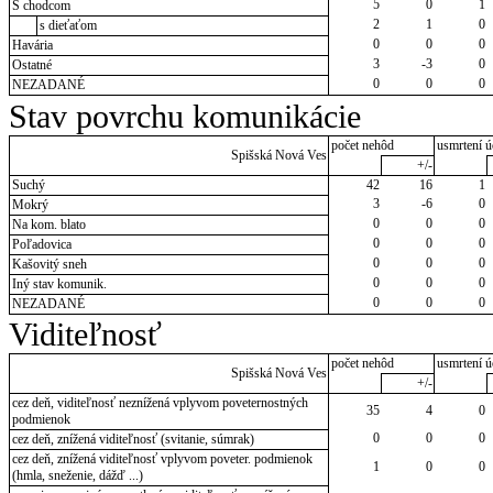
5
0
1
S chodcom
2
1
0
s dieťaťom
0
0
0
Havária
3
-3
0
Ostatné
0
0
0
NEZADANÉ
Stav povrchu komunikácie
počet nehôd
usmrtení ú
Spišská Nová Ves
+/-
Suchý
42
16
1
3
-6
0
Mokrý
0
0
0
Na kom. blato
0
0
0
Poľadovica
0
0
0
Kašovitý sneh
0
0
0
Iný stav komunik.
0
0
0
NEZADANÉ
Viditeľnosť
počet nehôd
usmrtení ú
Spišská Nová Ves
+/-
cez deň, viditeľnosť neznížená vplyvom poveternostných
35
4
0
podmienok
0
0
0
cez deň, znížená viditeľnosť (svitanie, súmrak)
cez deň, znížená viditeľnosť vplyvom poveter. podmienok
1
0
0
(hmla, sneženie, dážď ...)