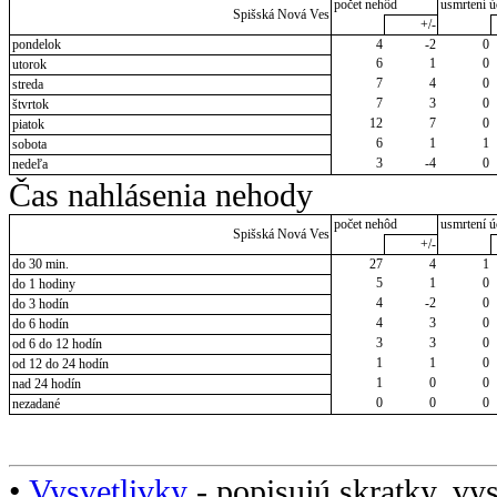
počet nehôd
usmrtení ú
Spišská Nová Ves
+/-
pondelok
4
-2
0
6
1
0
utorok
7
4
0
streda
7
3
0
štvrtok
12
7
0
piatok
6
1
1
sobota
3
-4
0
nedeľa
Čas nahlásenia nehody
počet nehôd
usmrtení ú
Spišská Nová Ves
+/-
do 30 min.
27
4
1
5
1
0
do 1 hodiny
4
-2
0
do 3 hodín
4
3
0
do 6 hodín
3
3
0
od 6 do 12 hodín
1
1
0
od 12 do 24 hodín
1
0
0
nad 24 hodín
0
0
0
nezadané
•
Vysvetlivky
- popisujú skratky, vys