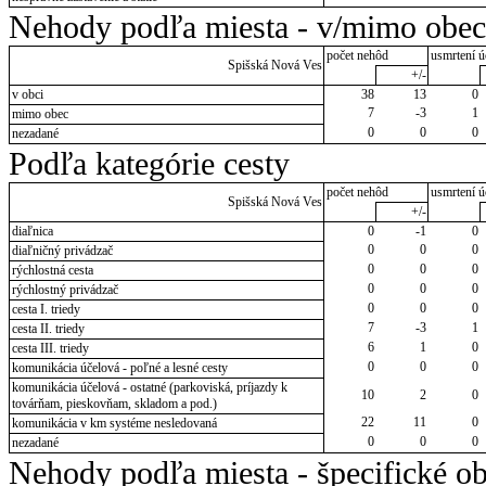
Nehody podľa miesta - v/mimo obec
počet nehôd
usmrtení ú
Spišská Nová Ves
+/-
v obci
38
13
0
7
-3
1
mimo obec
0
0
0
nezadané
Podľa kategórie cesty
počet nehôd
usmrtení ú
Spišská Nová Ves
+/-
diaľnica
0
-1
0
0
0
0
diaľničný privádzač
0
0
0
rýchlostná cesta
0
0
0
rýchlostný privádzač
0
0
0
cesta I. triedy
7
-3
1
cesta II. triedy
6
1
0
cesta III. triedy
0
0
0
komunikácia účelová - poľné a lesné cesty
komunikácia účelová - ostatné (parkoviská, príjazdy k
10
2
0
továrňam, pieskovňam, skladom a pod.)
22
11
0
komunikácia v km systéme nesledovaná
0
0
0
nezadané
Nehody podľa miesta - špecifické ob