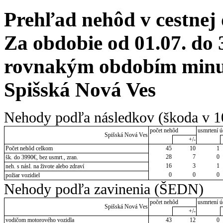
Prehľad nehôd v cestnej
Za obdobie od 01.07. do 
rovnakým obdobím minul
Spišská Nová Ves
Nehody podľa následkov (škoda v 1
počet nehôd
usmrtení ú
Spišská Nová Ves
+/-
Počet nehôd celkom
45
10
1
28
7
0
šk. do 3990€, bez usmrt., zran.
16
3
1
neh. s násl. na živote alebo zdraví
0
0
0
požiar vozidiel
Nehody podľa zavinenia (ŠEDN)
počet nehôd
usmrtení ú
Spišská Nová Ves
+/-
vodičom motorového vozidla
43
12
0