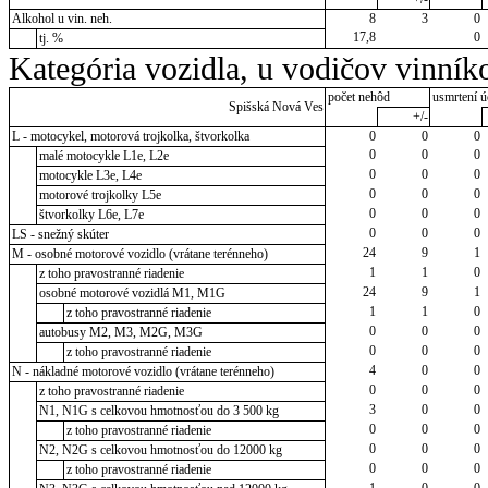
Alkohol u vin. neh.
8
3
0
17,8
0
tj. %
Kategória vozidla, u vodičov vinník
počet nehôd
usmrtení ú
Spišská Nová Ves
+/-
L - motocykel, motorová trojkolka, štvorkolka
0
0
0
0
0
0
malé motocykle L1e, L2e
0
0
0
motocykle L3e, L4e
0
0
0
motorové trojkolky L5e
0
0
0
štvorkolky L6e, L7e
0
0
0
LS - snežný skúter
24
9
1
M - osobné motorové vozidlo (vrátane terénneho)
1
1
0
z toho pravostranné riadenie
24
9
1
osobné motorové vozidlá M1, M1G
1
1
0
z toho pravostranné riadenie
0
0
0
autobusy M2, M3, M2G, M3G
0
0
0
z toho pravostranné riadenie
4
0
0
N - nákladné motorové vozidlo (vrátane terénneho)
0
0
0
z toho pravostranné riadenie
3
0
0
N1, N1G s celkovou hmotnosťou do 3 500 kg
0
0
0
z toho pravostranné riadenie
0
0
0
N2, N2G s celkovou hmotnosťou do 12000 kg
0
0
0
z toho pravostranné riadenie
1
0
0