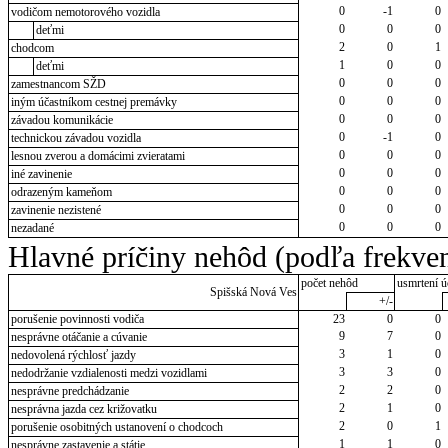
0
-1
0
vodičom nemotorového vozidla
0
0
0
deťmi
2
0
1
chodcom
1
0
0
deťmi
0
0
0
zamestnancom SŽD
0
0
0
iným účastníkom cestnej premávky
0
0
0
závadou komunikácie
0
-1
0
technickou závadou vozidla
0
0
0
lesnou zverou a domácimi zvieratami
0
0
0
iné zavinenie
0
0
0
odrazeným kameňom
0
0
0
zavinenie nezistené
0
0
0
nezadané
Hlavné príčiny nehôd (podľa frekven
počet nehôd
usmrtení ú
Spišská Nová Ves
+/-
porušenie povinnosti vodiča
23
0
0
9
7
0
nesprávne otáčanie a cúvanie
3
1
0
nedovolená rýchlosť jazdy
3
3
0
nedodržanie vzdialenosti medzi vozidlami
2
2
0
nesprávne predchádzanie
2
1
0
nesprávna jazda cez križovatku
2
0
1
porušenie osobitných ustanovení o chodcoch
1
1
0
nesprávne zastavenie a státie