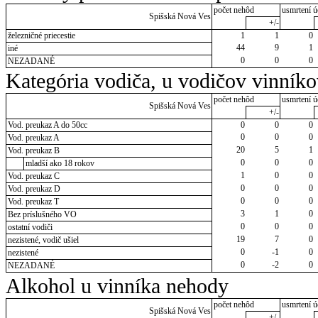
počet nehôd
usmrtení ú
Spišská Nová Ves
+/-
železničné priecestie
1
1
0
44
9
1
iné
0
0
0
NEZADANÉ
Kategória vodiča, u vodičov vinník
počet nehôd
usmrtení ú
Spišská Nová Ves
+/-
Vod. preukaz A do 50cc
0
0
0
0
0
0
Vod. preukaz A
20
5
1
Vod. preukaz B
0
0
0
mladší ako 18 rokov
1
0
0
Vod. preukaz C
0
0
0
Vod. preukaz D
0
0
0
Vod. preukaz T
3
1
0
Bez príslušného VO
0
0
0
ostatní vodiči
19
7
0
nezistené, vodič ušiel
0
-1
0
nezistené
0
-2
0
NEZADANÉ
Alkohol u vinníka nehody
počet nehôd
usmrtení ú
Spišská Nová Ves
+/-