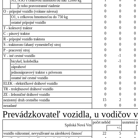
N3, N3G s celkovou hmotnosťou nad 12000 kg
0
0
0
z toho pravostranné riadenie
0
0
0
O - prípojné vozidlo (vrátane návesa)
0
0
0
O1, s celkovou hmotnosťou do 750 kg
0
0
0
ostatné prípojné vozidlo
0
0
0
T - kolesový traktor
0
0
0
C - pásový traktor
0
0
0
R - prípojné vozidlo traktora
0
0
0
S - traktorom ťahaný vymeniteľný stroj
0
0
0
P - pracovný stroj
0
-1
0
V - iné cestné vozidlo
0
-1
0
bicykel, kolobežka
0
0
0
záprahové
0
0
0
jednonápravový traktor s prívesom
0
0
0
ostatné iné cestné vozidlo
0
0
0
ELEK - električkové dráhové vozidlo
0
0
0
TR - trolejbusové dráhové vozidlo
0
0
0
ZE - železničné dráhové vozidlo
15
2
0
nezistený druh cestného vozidla
0
0
0
nezadané
Prevádzkovateľ vozidla, u vodičov 
počet nehôd
usmrtení ú
Spišská Nová Ves
+/-
vozidlo súkromné, nevyužívané na zárobkovú činnosť
22
5
1