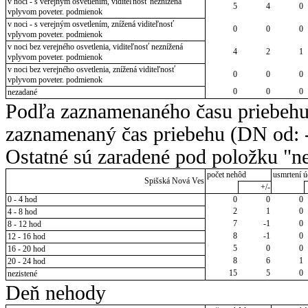
v noci - s verejným osvetlením, viditeľnosť neznížená
5
4
0
vplyvom poveter. podmienok
v noci - s verejným osvetlením, znížená viditeľnosť
0
0
0
vplyvom poveter. podmienok
v noci bez verejného osvetlenia, viditeľnosť neznížená
4
2
1
vplyvom poveter. podmienok
v noci bez verejného osvetlenia, znížená viditeľnosť
0
0
0
vplyvom poveter. podmienok
0
0
0
nezadané
Podľa zaznamenaného času priebehu
zaznamenaný čas priebehu (DN od: -
Ostatné sú zaradené pod položku "ne
počet nehôd
usmrtení ú
Spišská Nová Ves
+/-
0 - 4 hod
0
0
0
2
1
0
4 - 8 hod
7
-1
0
8 - 12 hod
8
-1
0
12 - 16 hod
5
0
0
16 - 20 hod
8
6
1
20 - 24 hod
15
5
0
nezistené
Deň nehody