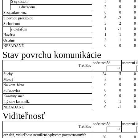
3
0
0
S cyklistom
2
0
0
s dieťaťom
8
0
0
S zaparkov. voz.
6
-2
0
S pevnou prekážkou
3
-2
0
S chodcom
1
-1
0
s dieťaťom
1
-1
0
Havária
3
1
0
Ostatné
0
0
0
NEZADANÉ
Stav povrchu komunikácie
počet nehôd
usmrtení ú
Trebišov
+/-
Suchý
34
5
0
2
0
0
Mokrý
0
0
0
Na kom. blato
0
0
0
Poľadovica
0
0
0
Kašovitý sneh
0
-1
0
Iný stav komunik.
0
-1
0
NEZADANÉ
Viditeľnosť
počet nehôd
usmrtení ú
Trebišov
+/-
cez deň, viditeľnosť neznížená vplyvom poveternostných
30
5
0