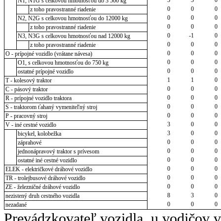
N1, N1G s celkovou hmotnosťou do 3 500 kg
0
0
0
z toho pravostranné riadenie
0
0
0
N2, N2G s celkovou hmotnosťou do 12000 kg
0
0
0
z toho pravostranné riadenie
0
-1
0
N3, N3G s celkovou hmotnosťou nad 12000 kg
0
0
0
z toho pravostranné riadenie
0
0
0
O - prípojné vozidlo (vrátane návesa)
0
0
0
O1, s celkovou hmotnosťou do 750 kg
0
0
0
ostatné prípojné vozidlo
1
1
0
T - kolesový traktor
0
0
0
C - pásový traktor
0
0
0
R - prípojné vozidlo traktora
0
0
0
S - traktorom ťahaný vymeniteľný stroj
0
0
0
P - pracovný stroj
3
0
0
V - iné cestné vozidlo
3
0
0
bicykel, kolobežka
0
0
0
záprahové
0
0
0
jednonápravový traktor s prívesom
0
0
0
ostatné iné cestné vozidlo
0
0
0
ELEK - električkové dráhové vozidlo
0
0
0
TR - trolejbusové dráhové vozidlo
0
0
0
ZE - železničné dráhové vozidlo
8
3
0
nezistený druh cestného vozidla
0
0
0
nezadané
Prevádzkovateľ vozidla, u vodičov 