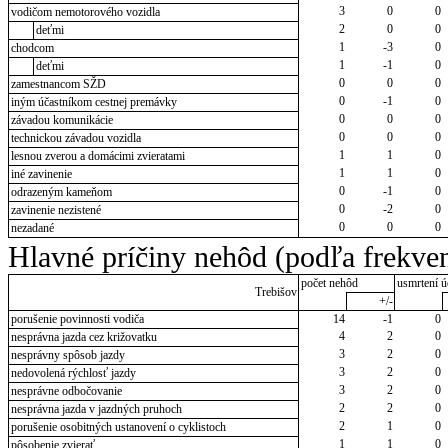
3
0
0
vodičom nemotorového vozidla
2
0
0
deťmi
1
-3
0
chodcom
1
-1
0
deťmi
0
0
0
zamestnancom SŽD
0
-1
0
iným účastníkom cestnej premávky
0
0
0
závadou komunikácie
0
0
0
technickou závadou vozidla
1
1
0
lesnou zverou a domácimi zvieratami
1
1
0
iné zavinenie
0
-1
0
odrazeným kameňom
0
-2
0
zavinenie nezistené
0
0
0
nezadané
Hlavné príčiny nehôd (podľa frekven
počet nehôd
usmrtení ú
Trebišov
+/-
porušenie povinnosti vodiča
14
-1
0
4
2
0
nesprávna jazda cez križovatku
3
2
0
nesprávny spôsob jazdy
3
2
0
nedovolená rýchlosť jazdy
3
2
0
nesprávne odbočovanie
2
2
0
nesprávna jazda v jazdných pruhoch
2
1
0
porušenie osobitných ustanovení o cyklistoch
1
1
0
pôsobenie zvierať