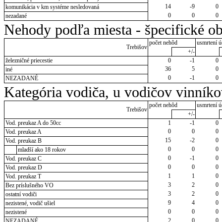
14
-9
0
komunikácia v km systéme nesledovaná
0
0
0
nezadané
Nehody podľa miesta - špecifické ob
počet nehôd
usmrtení ú
Trebišov
+/-
železničné priecestie
0
-1
0
36
5
0
iné
0
-1
0
NEZADANÉ
Kategória vodiča, u vodičov vinník
počet nehôd
usmrtení ú
Trebišov
+/-
Vod. preukaz A do 50cc
1
-1
0
0
0
0
Vod. preukaz A
15
-2
0
Vod. preukaz B
0
0
0
mladší ako 18 rokov
0
-1
0
Vod. preukaz C
0
0
0
Vod. preukaz D
1
1
0
Vod. preukaz T
3
2
0
Bez príslušného VO
3
2
0
ostatní vodiči
9
4
0
nezistené, vodič ušiel
0
0
0
nezistené
2
0
0
NEZADANÉ