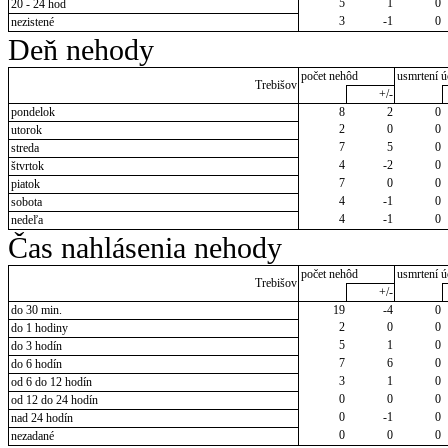
5
1
0
20 - 24 hod
3
-1
0
nezistené
Deň nehody
počet nehôd
usmrtení ú
Trebišov
+/-
pondelok
8
2
0
2
0
0
utorok
7
5
0
streda
4
-2
0
štvrtok
7
0
0
piatok
4
-1
0
sobota
4
-1
0
nedeľa
Čas nahlásenia nehody
počet nehôd
usmrtení ú
Trebišov
+/-
do 30 min.
19
-4
0
2
0
0
do 1 hodiny
5
1
0
do 3 hodín
7
6
0
do 6 hodín
3
1
0
od 6 do 12 hodín
0
0
0
od 12 do 24 hodín
0
-1
0
nad 24 hodín
0
0
0
nezadané