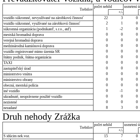
počet nehôd
usmrtení ú
Trebišov
+/-
vozidlo súkromné, nevyužívané na zárobkovú činnosť
22
3
0
2
1
0
vozidlo súkromné, využívané na zárobkovú činnosť
1
-2
0
súkromná organizácia (podnikateľ, s.r.o., atď)
0
0
0
mestská hromadná doprava
0
0
0
verejná hromadná doprava
0
0
0
medzinárodná kamiónová doprava
0
0
0
vozidlo registrované mimo územia SR
0
0
0
štátny podnik, štátna organizácia
0
0
0
TAXI
0
0
0
zastupiteľský úrad
0
0
0
ministerstvo vnútra
0
0
0
ministerstvo obrany
0
0
0
obecná, mestská polícia
0
-1
0
iné vozidlo
0
0
0
ukradnuté, neoprávnene použité vozidlo
0
0
0
nezistené
8
3
0
nezadané
Druh nehody Zrážka
počet nehôd
usmrtení ú
Trebišov
+/-
S idúcim nek.voz.
15
7
0