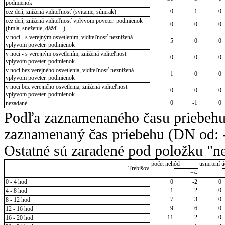
podmienok
0
-1
0
cez deň, znížená viditeľnosť (svitanie, súmrak)
cez deň, znížená viditeľnosť vplyvom poveter. podmienok
0
0
0
(hmla, sneženie, dážď ...)
v noci - s verejným osvetlením, viditeľnosť neznížená
5
0
0
vplyvom poveter. podmienok
v noci - s verejným osvetlením, znížená viditeľnosť
0
0
0
vplyvom poveter. podmienok
v noci bez verejného osvetlenia, viditeľnosť neznížená
1
0
0
vplyvom poveter. podmienok
v noci bez verejného osvetlenia, znížená viditeľnosť
0
0
0
vplyvom poveter. podmienok
0
-1
0
nezadané
Podľa zaznamenaného času priebehu
zaznamenaný čas priebehu (DN od: -
Ostatné sú zaradené pod položku "ne
počet nehôd
usmrtení ú
Trebišov
+/-
0 - 4 hod
0
-2
0
1
-2
0
4 - 8 hod
7
3
0
8 - 12 hod
9
6
0
12 - 16 hod
11
-2
0
16 - 20 hod