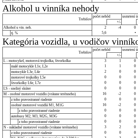
Alkohol u vinníka nehody
počet nehôd
usmrtení ú
Trebišov
+/-
Alkohol u vin. neh.
2
-4
0
5,6
•
tj. %
Kategória vozidla, u vodičov vinník
počet nehôd
usmrtení ú
Trebišov
+/-
L - motocykel, motorová trojkolka, štvorkolka
3
1
0
1
1
0
malé motocykle L1e, L2e
2
0
0
motocykle L3e, L4e
0
0
0
motorové trojkolky L5e
0
0
0
štvorkolky L6e, L7e
0
0
0
LS - snežný skúter
16
-2
0
M - osobné motorové vozidlo (vrátane terénneho)
0
0
0
z toho pravostranné riadenie
16
-2
0
osobné motorové vozidlá M1, M1G
0
0
0
z toho pravostranné riadenie
0
0
0
autobusy M2, M3, M2G, M3G
0
0
0
z toho pravostranné riadenie
3
2
0
N - nákladné motorové vozidlo (vrátane terénneho)
0
0
0
z toho pravostranné riadenie
3
3
0