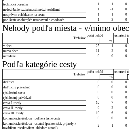
1
1
0
technická porucha
1
-1
0
nedodržanie vzdialenosti medzi vozidlami
1
1
0
nesprávne vchádzanie na cestu
1
-3
0
porušenie osobitných ustanovení o chodcoch
Nehody podľa miesta - v/mimo obec
počet nehôd
usmrtení ú
Trebišov
+/-
v obci
25
1
0
11
2
0
mimo obec
0
0
0
nezadané
Podľa kategórie cesty
počet nehôd
usmrtení ú
Trebišov
+/-
diaľnica
0
0
0
0
0
0
diaľničný privádzač
0
0
0
rýchlostná cesta
0
0
0
rýchlostný privádzač
10
7
0
cesta I. triedy
0
-2
0
cesta II. triedy
10
6
0
cesta III. triedy
0
0
0
komunikácia účelová - poľné a lesné cesty
komunikácia účelová - ostatné (parkoviská, príjazdy k
2
1
0
továrňam, pieskovňam, skladom a pod.)