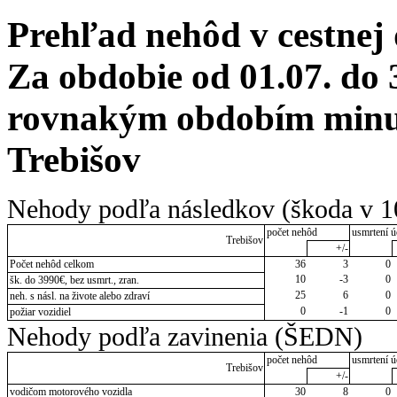
Prehľad nehôd v cestnej
Za obdobie od 01.07. do 
rovnakým obdobím minul
Trebišov
Nehody podľa následkov (škoda v 1
počet nehôd
usmrtení ú
Trebišov
+/-
Počet nehôd celkom
36
3
0
10
-3
0
šk. do 3990€, bez usmrt., zran.
25
6
0
neh. s násl. na živote alebo zdraví
0
-1
0
požiar vozidiel
Nehody podľa zavinenia (ŠEDN)
počet nehôd
usmrtení ú
Trebišov
+/-
vodičom motorového vozidla
30
8
0