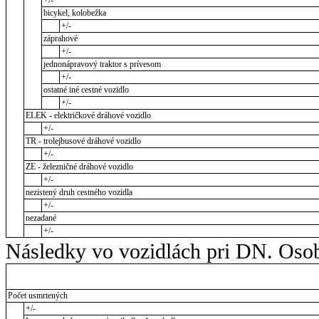
+/-
bicykel, kolobežka
+/-
záprahové
+/-
jednonápravový traktor s prívesom
+/-
ostatné iné cestné vozidlo
+/-
ELEK - električkové dráhové vozidlo
+/-
TR - trolejbusové dráhové vozidlo
+/-
ZE - železničné dráhové vozidlo
+/-
nezistený druh cestného vozidla
+/-
nezadané
+/-
Následky vo vozidlách pri DN. Osob
Počet usmrtených
+/-