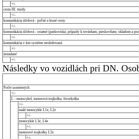
+/-
cesta III. triedy
+/-
komunikácia účelová - poľné a lesné cesty
+/-
komunikácia účelová - ostatné (parkoviská, príjazdy k továrňam, pieskovňam, skladom a pod
+/-
komunikácia v km systéme nesledovaná
+/-
nezadané
+/-
Následky vo vozidlách pri DN. Osob
Počet usmrtených
+/-
L - motocykel, motorová trojkolka, štvorkolka
+/-
malé motocykle L1e, L2e
+/-
motocykle L3e, L4e
+/-
motorové trojkolky L5e
+/-