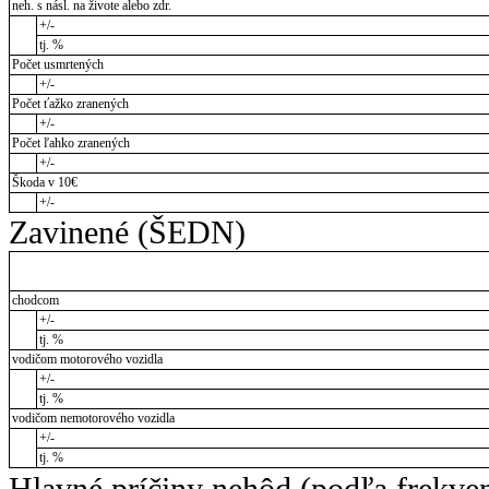
neh. s násl. na živote alebo zdr.
+/-
tj. %
Počet usmrtených
+/-
Počet ťažko zranených
+/-
Počet ľahko zranených
+/-
Škoda v 10€
+/-
Zavinené (ŠEDN)
chodcom
+/-
tj. %
vodičom motorového vozidla
+/-
tj. %
vodičom nemotorového vozidla
+/-
tj. %
Hlavné príčiny nehôd (podľa frekve