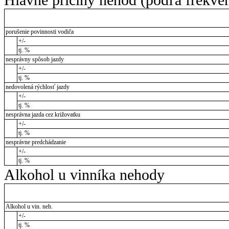
porušenie povinnosti vodiča
+/-
tj. %
nesprávny spôsob jazdy
+/-
tj. %
nedovolená rýchlosť jazdy
+/-
tj. %
nesprávna jazda cez križovatku
+/-
tj. %
nesprávne predchádzanie
+/-
tj. %
Alkohol u vinníka nehody
Alkohol u vin. neh.
+/-
tj. %