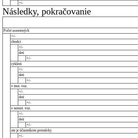
+/-
Následky, pokračovanie
Počet usmrtených
+/-
chodci
+/-
deti
+/-
cyklisti
+/-
deti
+/-
v mot. voz.
+/-
deti
+/-
v nemot. voz.
+/-
deti
+/-
nie je účastníkom premávky
+/-