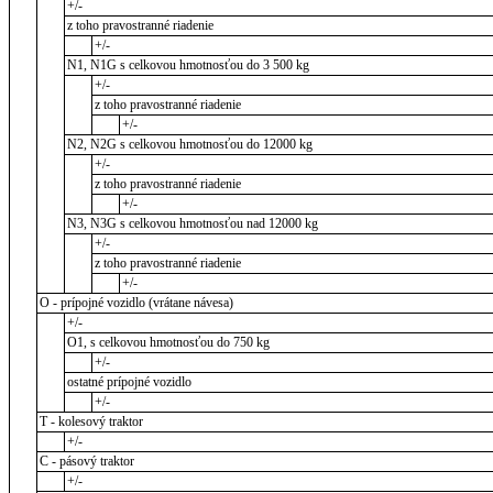
+/-
z toho pravostranné riadenie
+/-
N1, N1G s celkovou hmotnosťou do 3 500 kg
+/-
z toho pravostranné riadenie
+/-
N2, N2G s celkovou hmotnosťou do 12000 kg
+/-
z toho pravostranné riadenie
+/-
N3, N3G s celkovou hmotnosťou nad 12000 kg
+/-
z toho pravostranné riadenie
+/-
O - prípojné vozidlo (vrátane návesa)
+/-
O1, s celkovou hmotnosťou do 750 kg
+/-
ostatné prípojné vozidlo
+/-
T - kolesový traktor
+/-
C - pásový traktor
+/-