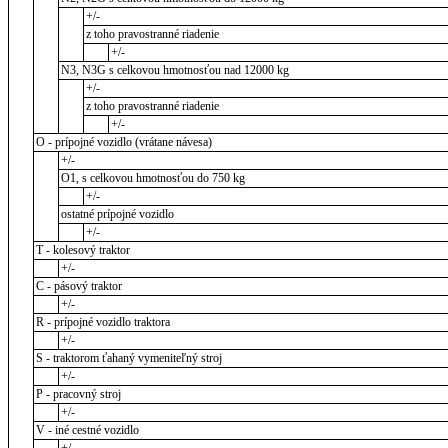
+/-
z toho pravostranné riadenie
+/-
N3, N3G s celkovou hmotnosťou nad 12000 kg
+/-
z toho pravostranné riadenie
+/-
O - prípojné vozidlo (vrátane návesa)
+/-
O1, s celkovou hmotnosťou do 750 kg
+/-
ostatné prípojné vozidlo
+/-
T - kolesový traktor
+/-
C - pásový traktor
+/-
R - prípojné vozidlo traktora
+/-
S - traktorom ťahaný vymeniteľný stroj
+/-
P - pracovný stroj
+/-
V - iné cestné vozidlo