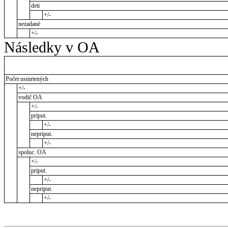
deti
+/-
nezadané
+/-
Následky v OA
Počet usmrtených
+/-
vodič OA
+/-
priput.
+/-
nepriput.
+/-
spoluc. OA
+/-
priput.
+/-
nepriput.
+/-