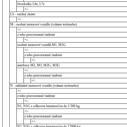
štvorkolky L6e, L7e
+/-
LS - snežný skúter
+/-
M - osobné motorové vozidlo (vrátane terénneho)
+/-
z toho pravostranné riadenie
+/-
osobné motorové vozidlá M1, M1G
+/-
z toho pravostranné riadenie
+/-
autobusy M2, M3, M2G, M3G
+/-
z toho pravostranné riadenie
+/-
N - nákladné motorové vozidlo (vrátane terénneho)
+/-
z toho pravostranné riadenie
+/-
N1, N1G s celkovou hmotnosťou do 3 500 kg
+/-
z toho pravostranné riadenie
+/-
N2, N2G s celkovou hmotnosťou do 12000 kg