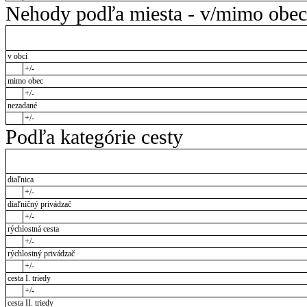
Nehody podľa miesta - v/mimo obec
v obci
+/-
mimo obec
+/-
nezadané
+/-
Podľa kategórie cesty
diaľnica
+/-
diaľničný privádzač
+/-
rýchlostná cesta
+/-
rýchlostný privádzač
+/-
cesta I. triedy
+/-
cesta II. triedy