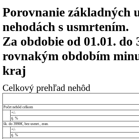
Porovnanie základných 
nehodách s usmrtením.
Za obdobie od 01.01. do 
rovnakým obdobím minul
kraj
Celkový prehľad nehôd
Počet nehôd celkom
+/-
tj. %
šk. do 3990€, bez usmrt., zran.
+/-
tj. %