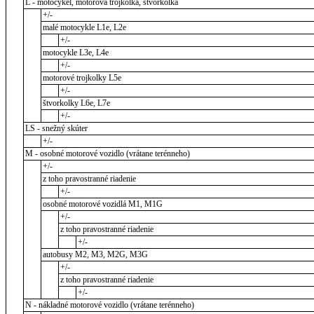
L - motocykel, motorová trojkolka, štvorkolka
+/-
malé motocykle L1e, L2e
+/-
motocykle L3e, L4e
+/-
motorové trojkolky L5e
+/-
štvorkolky L6e, L7e
+/-
LS - snežný skúter
+/-
M - osobné motorové vozidlo (vrátane terénneho)
+/-
z toho pravostranné riadenie
+/-
osobné motorové vozidlá M1, M1G
+/-
z toho pravostranné riadenie
+/-
autobusy M2, M3, M2G, M3G
+/-
z toho pravostranné riadenie
+/-
N - nákladné motorové vozidlo (vrátane terénneho)