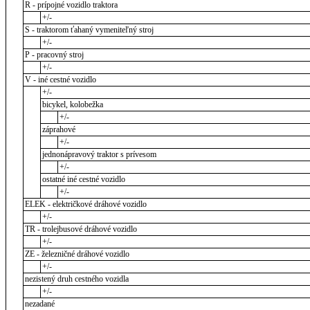
R - prípojné vozidlo traktora
+/-
S - traktorom ťahaný vymeniteľný stroj
+/-
P - pracovný stroj
+/-
V - iné cestné vozidlo
+/-
bicykel, kolobežka
+/-
záprahové
+/-
jednonápravový traktor s prívesom
+/-
ostatné iné cestné vozidlo
+/-
ELEK - električkové dráhové vozidlo
+/-
TR - trolejbusové dráhové vozidlo
+/-
ZE - železničné dráhové vozidlo
+/-
nezistený druh cestného vozidla
+/-
nezadané