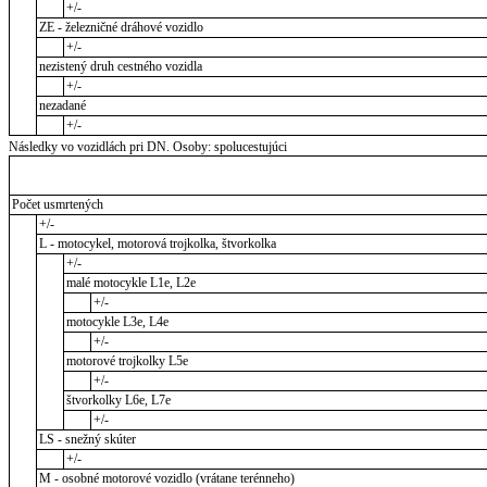
+/-
ZE - železničné dráhové vozidlo
+/-
nezistený druh cestného vozidla
+/-
nezadané
+/-
Následky vo vozidlách pri DN. Osoby: spolucestujúci
Počet usmrtených
+/-
L - motocykel, motorová trojkolka, štvorkolka
+/-
malé motocykle L1e, L2e
+/-
motocykle L3e, L4e
+/-
motorové trojkolky L5e
+/-
štvorkolky L6e, L7e
+/-
LS - snežný skúter
+/-
M - osobné motorové vozidlo (vrátane terénneho)