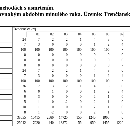
nehodách s usmrtením.
 rovnakým obdobím minulého roka. Územie: Trenčiansk
Trenčiansky kraj
01
02
03
04
05
06
07
24
7
2
2
1
4
3
0
7
3
0
0
0
1
2
-4
100
100
100
100
100
100
100
•
0
0
0
0
0
0
0
0
0
0
0
0
0
0
0
0
0
0
0
0
0
0
0
•
24
7
2
2
1
4
3
0
7
3
0
0
0
1
2
-4
100
100
100
100
100
100
100
•
26
7
3
2
1
4
3
0
6
0
1
0
0
1
2
-4
9
3
0
0
0
2
1
0
5
1
0
-2
0
2
1
0
10
1
0
0
0
2
1
0
8
1
-2
0
0
2
1
0
33555
10415
2560
14725
150
1240
1905
0
25042
7920
-440
13872
-55
950
1455
-1220