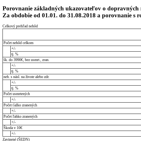
Porovnanie základných ukazovateľov o dopravných 
Za obdobie od 01.01. do 31.08.2018 a porovnanie s
Celkový prehľad nehôd
Počet nehôd celkom
+/-
tj. %
šk. do 3990€, bez usmrt., zran.
+/-
tj. %
neh. s násl. na živote alebo zdr.
+/-
tj. %
Počet usmrtených
+/-
Počet ťažko zranených
+/-
Počet ľahko zranených
+/-
Škoda v 10€
+/-
Zavinené (ŠEDN)