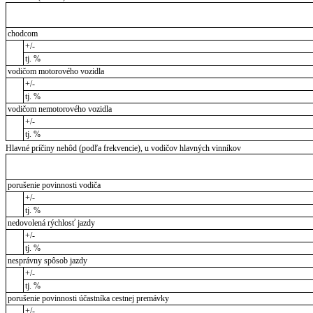
chodcom
+/-
tj. %
vodičom motorového vozidla
+/-
tj. %
vodičom nemotorového vozidla
+/-
tj. %
Hlavné príčiny nehôd (podľa frekvencie), u vodičov hlavných vinníkov
porušenie povinnosti vodiča
+/-
tj. %
nedovolená rýchlosť jazdy
+/-
tj. %
nesprávny spôsob jazdy
+/-
tj. %
porušenie povinnosti účastníka cestnej premávky
+/-