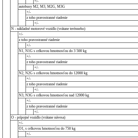
+/-
autobusy M2, M3, M2G, M3G
+/-
z toho pravostranné riadenie
+/-
N - nákladné motorové vozidlo (vrátane terénneho)
+/-
z toho pravostranné riadenie
+/-
N1, N1G s celkovou hmotnosťou do 3 500 kg
+/-
z toho pravostranné riadenie
+/-
N2, N2G s celkovou hmotnosťou do 12000 kg
+/-
z toho pravostranné riadenie
+/-
N3, N3G s celkovou hmotnosťou nad 12000 kg
+/-
z toho pravostranné riadenie
+/-
O - prípojné vozidlo (vrátane návesa)
+/-
O1, s celkovou hmotnosťou do 750 kg
+/-