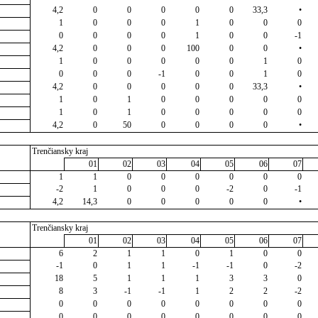
4,2
0
0
0
0
0
33,3
•
1
0
0
0
1
0
0
0
0
0
0
0
1
0
0
-1
4,2
0
0
0
100
0
0
•
1
0
0
0
0
0
1
0
0
0
0
-1
0
0
1
0
4,2
0
0
0
0
0
33,3
•
1
0
1
0
0
0
0
0
1
0
1
0
0
0
0
0
4,2
0
50
0
0
0
0
•
Trenčiansky kraj
01
02
03
04
05
06
07
1
1
0
0
0
0
0
0
-2
1
0
0
0
-2
0
-1
4,2
14,3
0
0
0
0
0
•
Trenčiansky kraj
01
02
03
04
05
06
07
6
2
1
1
0
1
0
0
-1
0
1
1
-1
-1
0
-2
18
5
1
1
1
3
3
0
8
3
-1
-1
1
2
2
-2
0
0
0
0
0
0
0
0
0
0
0
0
0
0
0
0