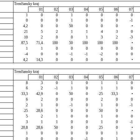
Trenčiansky kraj
01
02
03
04
05
06
07
1
0
0
1
0
0
0
0
0
0
0
1
0
0
0
-1
4,2
0
0
50
0
0
0
•
21
5
2
1
1
4
3
0
10
2
0
0
1
3
2
-3
87,5
71,4
100
50
100
100
100
•
1
1
0
0
0
0
0
0
-4
0
0
-1
-1
-2
0
0
4,2
14,3
0
0
0
0
0
•
Trenčiansky kraj
01
02
03
04
05
06
07
8
3
0
1
0
1
1
0
6
2
-1
1
0
1
1
0
33,3
42,9
0
50
0
25
33,3
•
6
2
0
0
0
2
0
0
2
1
0
-1
0
1
0
-1
25
28,6
0
0
0
50
0
•
5
2
1
0
0
1
0
0
3
1
1
0
0
1
0
-1
20,8
28,6
50
0
0
25
0
•
1
0
0
0
0
0
1
0
0
0
0
0
-1
0
1
0