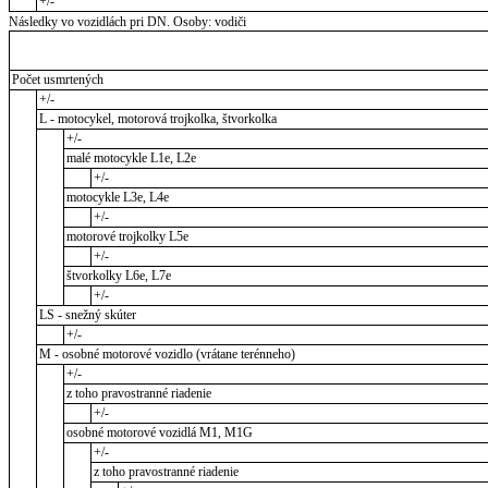
+/-
Následky vo vozidlách pri DN. Osoby: vodiči
Počet usmrtených
+/-
L - motocykel, motorová trojkolka, štvorkolka
+/-
malé motocykle L1e, L2e
+/-
motocykle L3e, L4e
+/-
motorové trojkolky L5e
+/-
štvorkolky L6e, L7e
+/-
LS - snežný skúter
+/-
M - osobné motorové vozidlo (vrátane terénneho)
+/-
z toho pravostranné riadenie
+/-
osobné motorové vozidlá M1, M1G
+/-
z toho pravostranné riadenie