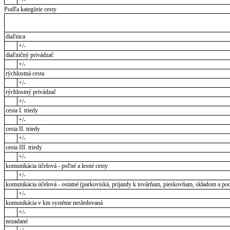
Podľa kategórie cesty
diaľnica
+/-
diaľničný privádzač
+/-
rýchlostná cesta
+/-
rýchlostný privádzač
+/-
cesta I. triedy
+/-
cesta II. triedy
+/-
cesta III. triedy
+/-
komunikácia účelová - poľné a lesné cesty
+/-
komunikácia účelová - ostatné (parkoviská, príjazdy k továrňam, pieskovňam, skladom a pod
+/-
komunikácia v km systéme nesledovaná
+/-
nezadané