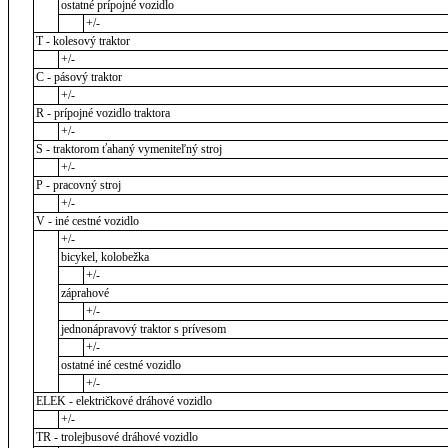
ostatné prípojné vozidlo
+/-
T - kolesový traktor
+/-
C - pásový traktor
+/-
R - prípojné vozidlo traktora
+/-
S - traktorom ťahaný vymeniteľný stroj
+/-
P - pracovný stroj
+/-
V - iné cestné vozidlo
+/-
bicykel, kolobežka
+/-
záprahové
+/-
jednonápravový traktor s prívesom
+/-
ostatné iné cestné vozidlo
+/-
ELEK - električkové dráhové vozidlo
+/-
TR - trolejbusové dráhové vozidlo