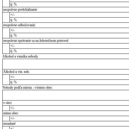
tj. %
nesprávne predchádzanie
+/-
tj. %
nesprávne odbočovanie
+/-
tj. %
nesprávne správanie sa na železničnom priecestí
+/-
tj. %
Alkohol u vinníka nehody
Alkohol u vin. neh.
+/-
tj. %
Nehody podľa miesta - v/mimo obec
v obci
+/-
mimo obec
+/-
nezadané
+/-