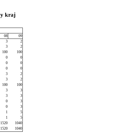
y kraj
08
09
3
2
3
2
100
100
0
0
0
0
0
0
3
2
3
2
100
100
3
3
3
3
0
3
0
3
1
5
1
5
1520
1040
1520
1040