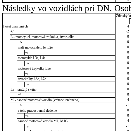
Následky vo vozidlách pri DN. Osob
Žilinský kr
Počet usmrtených
4
-2
+/-
0
L - motocykel, motorová trojkolka, štvorkolka
0
+/-
0
malé motocykle L1e, L2e
0
+/-
0
motocykle L3e, L4e
0
+/-
0
motorové trojkolky L5e
0
+/-
0
štvorkolky L6e, L7e
0
+/-
0
LS - snežný skúter
0
+/-
4
M - osobné motorové vozidlo (vrátane terénneho)
-1
+/-
0
z toho pravostranné riadenie
0
+/-
4
osobné motorové vozidlá M1, M1G
-1
+/-