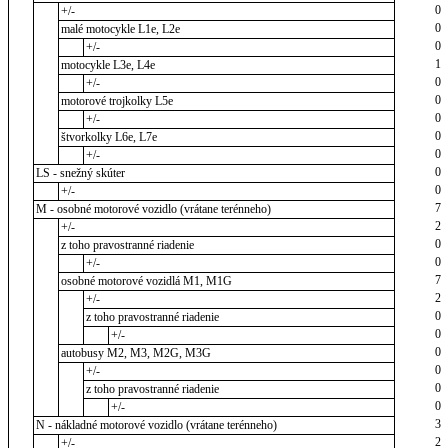
0
+/-
0
malé motocykle L1e, L2e
0
+/-
1
motocykle L3e, L4e
0
+/-
0
motorové trojkolky L5e
0
+/-
0
štvorkolky L6e, L7e
0
+/-
0
LS - snežný skúter
0
+/-
7
M - osobné motorové vozidlo (vrátane terénneho)
2
+/-
0
z toho pravostranné riadenie
0
+/-
7
osobné motorové vozidlá M1, M1G
2
+/-
0
z toho pravostranné riadenie
0
+/-
0
autobusy M2, M3, M2G, M3G
0
+/-
0
z toho pravostranné riadenie
0
+/-
3
N - nákladné motorové vozidlo (vrátane terénneho)
2
+/-