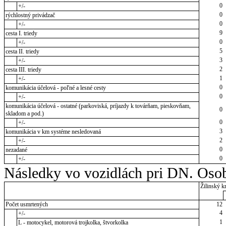
0
+/-
0
rýchlostný privádzač
0
+/-
9
cesta I. triedy
0
+/-
5
cesta II. triedy
3
+/-
2
cesta III. triedy
1
+/-
0
komunikácia účelová - poľné a lesné cesty
0
+/-
komunikácia účelová - ostatné (parkoviská, príjazdy k továrňam, pieskovňam,
0
skladom a pod.)
0
+/-
3
komunikácia v km systéme nesledovaná
2
+/-
0
nezadané
0
+/-
Následky vo vozidlách pri DN. Osob
Žilinský kr
Počet usmrtených
12
4
+/-
1
L - motocykel, motorová trojkolka, štvorkolka