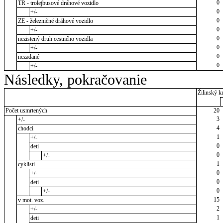
0
TR - trolejbusové dráhové vozidlo
0
+/-
0
ZE - železničné dráhové vozidlo
0
+/-
0
nezistený druh cestného vozidla
0
+/-
0
nezadané
0
+/-
Následky, pokračovanie
Žilinský kr
Počet usmrtených
20
3
+/-
4
chodci
1
+/-
0
deti
0
+/-
1
cyklisti
0
+/-
0
deti
0
+/-
15
v mot. voz.
2
+/-
1
deti