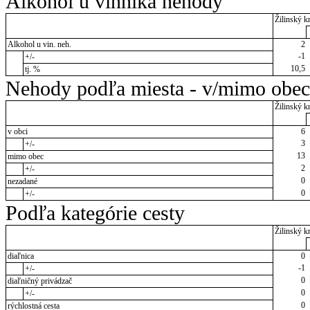
Alkohol u vinníka nehody
Žilinský kr
Alkohol u vin. neh.
2
-1
+/-
10,5
tj. %
Nehody podľa miesta - v/mimo obec
Žilinský kr
v obci
6
3
+/-
13
mimo obec
2
+/-
0
nezadané
0
+/-
Podľa kategórie cesty
Žilinský kr
diaľnica
0
-1
+/-
0
diaľničný privádzač
0
+/-
0
rýchlostná cesta