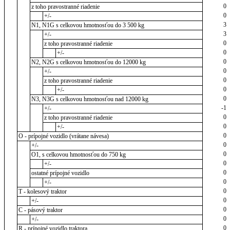
0
z toho pravostranné riadenie
0
+/-
3
N1, N1G s celkovou hmotnosťou do 3 500 kg
3
+/-
0
z toho pravostranné riadenie
0
+/-
0
N2, N2G s celkovou hmotnosťou do 12000 kg
0
+/-
0
z toho pravostranné riadenie
0
+/-
0
N3, N3G s celkovou hmotnosťou nad 12000 kg
-1
+/-
0
z toho pravostranné riadenie
0
+/-
0
O - prípojné vozidlo (vrátane návesa)
0
+/-
0
O1, s celkovou hmotnosťou do 750 kg
0
+/-
0
ostatné prípojné vozidlo
0
+/-
0
T - kolesový traktor
0
+/-
0
C - pásový traktor
0
+/-
0
R - prípojné vozidlo traktora