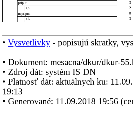
3
priput.
2
+/-
0
nepriput.
-3
+/-
•
Vysvetlivky
- popisujú skratky, vys
• Dokument: mesacna/dkur/dkur-55.
• Zdroj dát: systém IS DN
• Platnosť dát: aktuálnych ku: 11.0
19:13
• Generované: 11.09.2018 19:56 (c