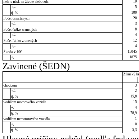
19
neh. s násl. na živote alebo zdr.
5
+/-
100
tj. %
20
Počet usmrtených
3
+/-
8
Počet ťažko zranených
4
+/-
12
Počet ľahko zranených
4
+/-
15045
Škoda v 10€
1875
+/-
Zavinené (ŠEDN)
Žilinský kr
chodcom
3
2
+/-
15,8
tj. %
15
vodičom motorového vozidla
4
+/-
78,9
tj. %
1
vodičom nemotorového vozidla
0
+/-
5,3
tj. %
Hlavné príčiny nehôd (podľa frekve