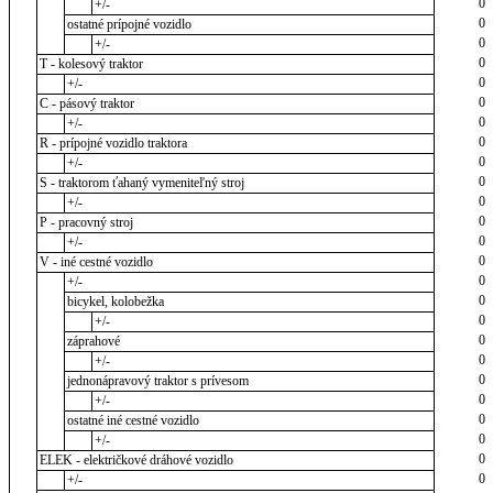
0
+/-
0
ostatné prípojné vozidlo
0
+/-
0
T - kolesový traktor
0
+/-
0
C - pásový traktor
0
+/-
0
R - prípojné vozidlo traktora
0
+/-
0
S - traktorom ťahaný vymeniteľný stroj
0
+/-
0
P - pracovný stroj
0
+/-
0
V - iné cestné vozidlo
0
+/-
0
bicykel, kolobežka
0
+/-
0
záprahové
0
+/-
0
jednonápravový traktor s prívesom
0
+/-
0
ostatné iné cestné vozidlo
0
+/-
0
ELEK - električkové dráhové vozidlo
0
+/-