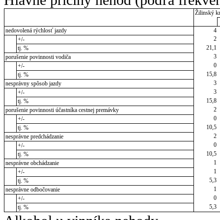
Žilinský kr
nedovolená rýchlosť jazdy
4
2
+/-
21,1
tj. %
3
porušenie povinnosti vodiča
0
+/-
15,8
tj. %
3
nesprávny spôsob jazdy
3
+/-
15,8
tj. %
2
porušenie povinnosti účastníka cestnej premávky
0
+/-
10,5
tj. %
2
nesprávne predchádzanie
0
+/-
10,5
tj. %
1
nesprávne obchádzanie
1
+/-
5,3
tj. %
1
nesprávne odbočovanie
0
+/-
5,3
tj. %