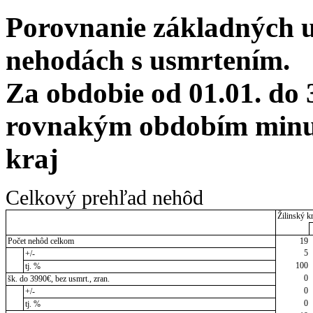
Porovnanie základných 
nehodách s usmrtením.
Za obdobie od 01.01. do 
rovnakým obdobím minul
kraj
Celkový prehľad nehôd
Žilinský kr
Počet nehôd celkom
19
5
+/-
100
tj. %
0
šk. do 3990€, bez usmrt., zran.
0
+/-
0
tj. %