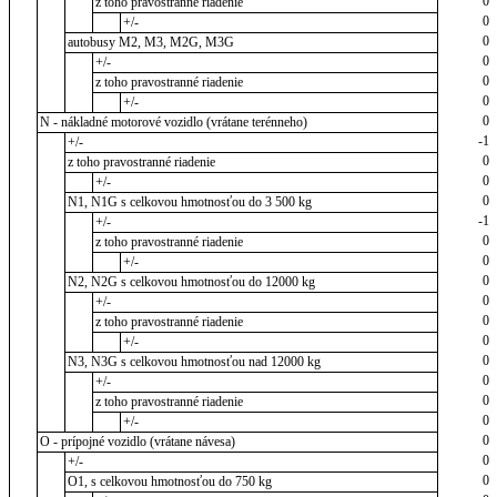
0
z toho pravostranné riadenie
0
+/-
0
autobusy M2, M3, M2G, M3G
0
+/-
0
z toho pravostranné riadenie
0
+/-
0
N - nákladné motorové vozidlo (vrátane terénneho)
-1
+/-
0
z toho pravostranné riadenie
0
+/-
0
N1, N1G s celkovou hmotnosťou do 3 500 kg
-1
+/-
0
z toho pravostranné riadenie
0
+/-
0
N2, N2G s celkovou hmotnosťou do 12000 kg
0
+/-
0
z toho pravostranné riadenie
0
+/-
0
N3, N3G s celkovou hmotnosťou nad 12000 kg
0
+/-
0
z toho pravostranné riadenie
0
+/-
0
O - prípojné vozidlo (vrátane návesa)
0
+/-
0
O1, s celkovou hmotnosťou do 750 kg