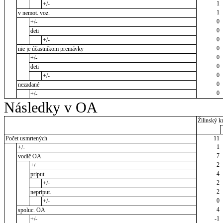
1
+/-
1
v nemot. voz.
0
+/-
0
deti
0
+/-
0
nie je účastníkom premávky
0
+/-
0
deti
0
+/-
0
nezadané
0
+/-
Následky v OA
Žilinský kr
Počet usmrtených
11
1
+/-
7
vodič OA
2
+/-
4
priput.
2
+/-
2
nepriput.
0
+/-
4
spoluc. OA
-1
+/-