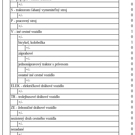
0
+/-
0
S - traktorom ťahaný vymeniteľný stroj
0
+/-
0
P - pracovný stroj
0
+/-
1
V - iné cestné vozidlo
0
+/-
1
bicykel, kolobežka
0
+/-
0
záprahové
0
+/-
0
jednonápravový traktor s prívesom
0
+/-
0
ostatné iné cestné vozidlo
0
+/-
0
ELEK - električkové dráhové vozidlo
0
+/-
0
TR - trolejbusové dráhové vozidlo
0
+/-
0
ZE - železničné dráhové vozidlo
0
+/-
0
nezistený druh cestného vozidla
0
+/-
0
nezadané
0
+/-