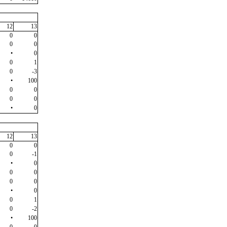
12
13
0
0
0
0
•
0
0
1
0
-3
•
100
0
0
0
0
•
0
12
13
0
0
0
-1
•
0
0
0
0
0
•
0
0
1
0
-2
•
100
0
0