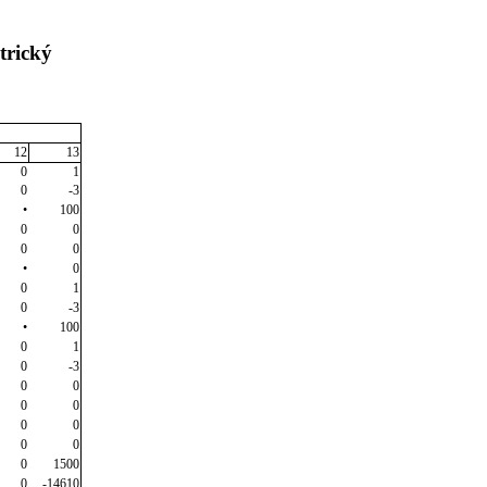
trický
12
13
0
1
0
-3
•
100
0
0
0
0
•
0
0
1
0
-3
•
100
0
1
0
-3
0
0
0
0
0
0
0
0
0
1500
0
-14610