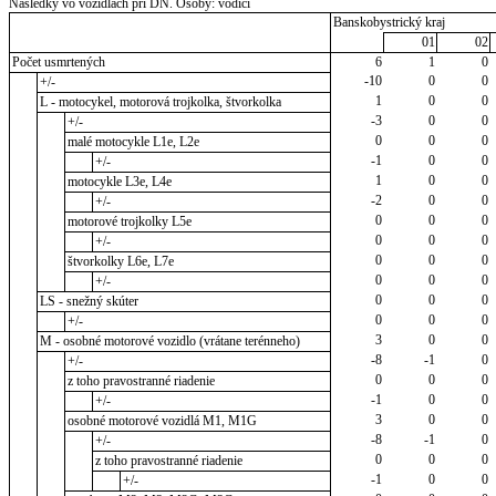
Následky vo vozidlách pri DN. Osoby: vodiči
Banskobystrický kraj
01
02
Počet usmrtených
6
1
0
-10
0
0
+/-
1
0
0
L - motocykel, motorová trojkolka, štvorkolka
-3
0
0
+/-
0
0
0
malé motocykle L1e, L2e
-1
0
0
+/-
1
0
0
motocykle L3e, L4e
-2
0
0
+/-
0
0
0
motorové trojkolky L5e
0
0
0
+/-
0
0
0
štvorkolky L6e, L7e
0
0
0
+/-
0
0
0
LS - snežný skúter
0
0
0
+/-
3
0
0
M - osobné motorové vozidlo (vrátane terénneho)
-8
-1
0
+/-
0
0
0
z toho pravostranné riadenie
-1
0
0
+/-
3
0
0
osobné motorové vozidlá M1, M1G
-8
-1
0
+/-
0
0
0
z toho pravostranné riadenie
-1
0
0
+/-