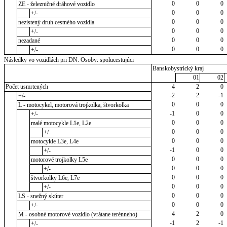
0
0
0
ZE - železničné dráhové vozidlo
0
0
0
+/-
0
0
0
nezistený druh cestného vozidla
0
0
0
+/-
0
0
0
nezadané
0
0
0
+/-
Následky vo vozidlách pri DN. Osoby: spolucestujúci
Banskobystrický kraj
01
02
Počet usmrtených
4
2
0
-2
2
-1
+/-
0
0
0
L - motocykel, motorová trojkolka, štvorkolka
-1
0
0
+/-
0
0
0
malé motocykle L1e, L2e
0
0
0
+/-
0
0
0
motocykle L3e, L4e
-1
0
0
+/-
0
0
0
motorové trojkolky L5e
0
0
0
+/-
0
0
0
štvorkolky L6e, L7e
0
0
0
+/-
0
0
0
LS - snežný skúter
0
0
0
+/-
4
2
0
M - osobné motorové vozidlo (vrátane terénneho)
-1
2
-1
+/-