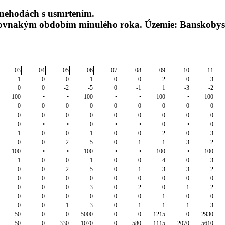
nehodách s usmrtením.
 rovnakým obdobím minulého roka. Územie: Banskobys
03
04
05
06
07
08
09
10
11
1
0
0
1
0
0
2
0
3
0
0
-2
-5
0
-1
1
-3
-2
100
•
•
100
•
•
100
•
100
0
0
0
0
0
0
0
0
0
0
0
0
0
0
0
0
0
0
0
•
•
0
•
•
0
•
0
1
0
0
1
0
0
2
0
3
0
0
-2
-5
0
-1
1
-3
-2
100
•
•
100
•
•
100
•
100
1
0
0
1
0
0
4
0
3
0
0
-2
-5
0
-1
3
-3
-2
0
0
0
0
0
0
0
0
0
0
0
0
-3
0
-2
0
-1
-2
0
0
0
0
0
0
1
0
0
0
0
-1
-3
0
-1
1
-1
-3
50
0
0
5000
0
0
1215
0
2930
50
0
-330
-1070
0
-580
1115
-2070
-5610