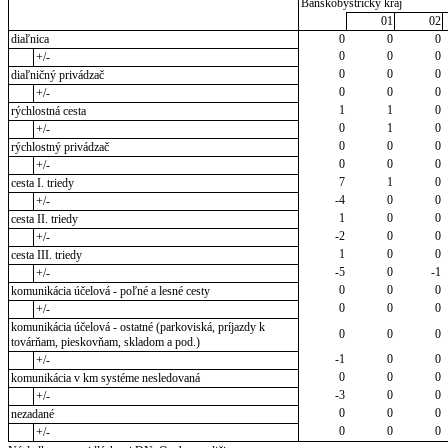
Banskobystrický kraj
01
02
diaľnica
0
0
0
0
0
0
+/-
0
0
0
diaľničný privádzač
0
0
0
+/-
1
1
0
rýchlostná cesta
0
1
0
+/-
0
0
0
rýchlostný privádzač
0
0
0
+/-
7
1
0
cesta I. triedy
-4
0
0
+/-
1
0
0
cesta II. triedy
-2
0
0
+/-
1
0
0
cesta III. triedy
-5
0
-1
+/-
0
0
0
komunikácia účelová - poľné a lesné cesty
0
0
0
+/-
komunikácia účelová - ostatné (parkoviská, príjazdy k
0
0
0
továrňam, pieskovňam, skladom a pod.)
-1
0
0
+/-
0
0
0
komunikácia v km systéme nesledovaná
-3
0
0
+/-
0
0
0
nezadané
0
0
0
+/-