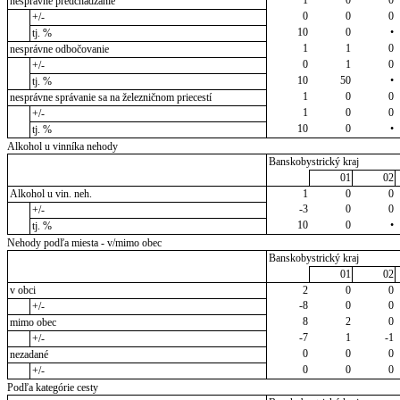
nesprávne predchádzanie
0
0
0
+/-
10
0
•
tj. %
1
1
0
nesprávne odbočovanie
0
1
0
+/-
10
50
•
tj. %
1
0
0
nesprávne správanie sa na železničnom priecestí
1
0
0
+/-
10
0
•
tj. %
Alkohol u vinníka nehody
Banskobystrický kraj
01
02
Alkohol u vin. neh.
1
0
0
-3
0
0
+/-
10
0
•
tj. %
Nehody podľa miesta - v/mimo obec
Banskobystrický kraj
01
02
v obci
2
0
0
-8
0
0
+/-
8
2
0
mimo obec
-7
1
-1
+/-
0
0
0
nezadané
0
0
0
+/-
Podľa kategórie cesty