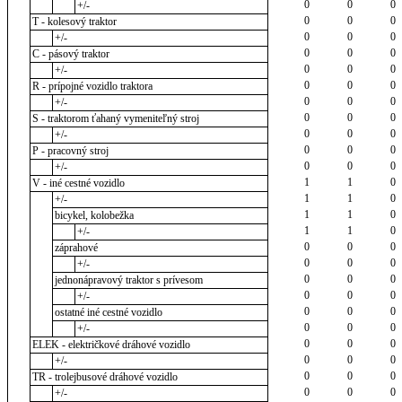
0
0
0
+/-
0
0
0
T - kolesový traktor
0
0
0
+/-
0
0
0
C - pásový traktor
0
0
0
+/-
0
0
0
R - prípojné vozidlo traktora
0
0
0
+/-
0
0
0
S - traktorom ťahaný vymeniteľný stroj
0
0
0
+/-
0
0
0
P - pracovný stroj
0
0
0
+/-
1
1
0
V - iné cestné vozidlo
1
1
0
+/-
1
1
0
bicykel, kolobežka
1
1
0
+/-
0
0
0
záprahové
0
0
0
+/-
0
0
0
jednonápravový traktor s prívesom
0
0
0
+/-
0
0
0
ostatné iné cestné vozidlo
0
0
0
+/-
0
0
0
ELEK - električkové dráhové vozidlo
0
0
0
+/-
0
0
0
TR - trolejbusové dráhové vozidlo
0
0
0
+/-