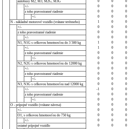
0
0
0
autobusy M2, M3, M2G, M3G
0
0
0
+/-
0
0
0
z toho pravostranné riadenie
0
0
0
+/-
1
0
0
N - nákladné motorové vozidlo (vrátane terénneho)
0
0
0
+/-
0
0
0
z toho pravostranné riadenie
0
0
0
+/-
1
0
0
N1, N1G s celkovou hmotnosťou do 3 500 kg
1
0
0
+/-
0
0
0
z toho pravostranné riadenie
0
0
0
+/-
0
0
0
N2, N2G s celkovou hmotnosťou do 12000 kg
0
0
0
+/-
0
0
0
z toho pravostranné riadenie
0
0
0
+/-
0
0
0
N3, N3G s celkovou hmotnosťou nad 12000 kg
-1
0
0
+/-
0
0
0
z toho pravostranné riadenie
0
0
0
+/-
0
0
0
O - prípojné vozidlo (vrátane návesa)
0
0
0
+/-
0
0
0
O1, s celkovou hmotnosťou do 750 kg
0
0
0
+/-
0
0
0
ostatné prípojné vozidlo