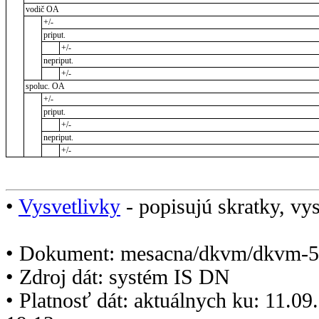
vodič OA
+/-
priput.
+/-
nepriput.
+/-
spoluc. OA
+/-
priput.
+/-
nepriput.
+/-
•
Vysvetlivky
- popisujú skratky, vys
• Dokument: mesacna/dkvm/dkvm-5
• Zdroj dát: systém IS DN
• Platnosť dát: aktuálnych ku: 11.0