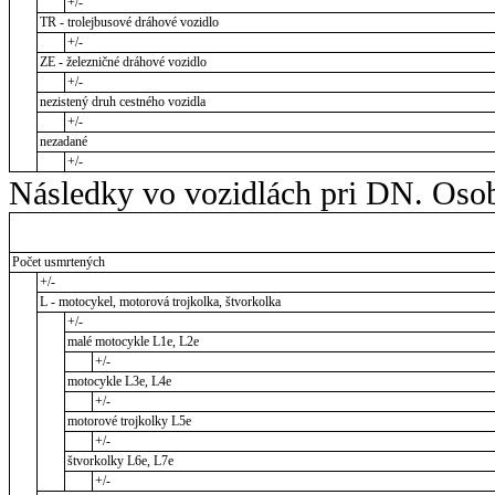
+/-
TR - trolejbusové dráhové vozidlo
+/-
ZE - železničné dráhové vozidlo
+/-
nezistený druh cestného vozidla
+/-
nezadané
+/-
Následky vo vozidlách pri DN. Osob
Počet usmrtených
+/-
L - motocykel, motorová trojkolka, štvorkolka
+/-
malé motocykle L1e, L2e
+/-
motocykle L3e, L4e
+/-
motorové trojkolky L5e
+/-
štvorkolky L6e, L7e
+/-