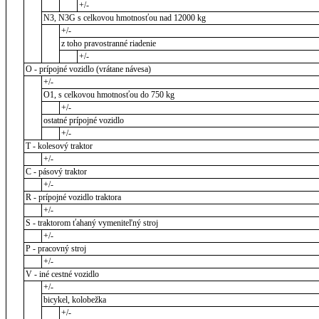
+/-
N3, N3G s celkovou hmotnosťou nad 12000 kg
+/-
z toho pravostranné riadenie
+/-
O - prípojné vozidlo (vrátane návesa)
+/-
O1, s celkovou hmotnosťou do 750 kg
+/-
ostatné prípojné vozidlo
+/-
T - kolesový traktor
+/-
C - pásový traktor
+/-
R - prípojné vozidlo traktora
+/-
S - traktorom ťahaný vymeniteľný stroj
+/-
P - pracovný stroj
+/-
V - iné cestné vozidlo
+/-
bicykel, kolobežka
+/-