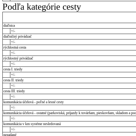
Podľa kategórie cesty
diaľnica
+/-
diaľničný privádzač
+/-
rýchlostná cesta
+/-
rýchlostný privádzač
+/-
cesta I. triedy
+/-
cesta II. triedy
+/-
cesta III. triedy
+/-
komunikácia účelová - poľné a lesné cesty
+/-
komunikácia účelová - ostatné (parkoviská, príjazdy k továrňam, pieskovňam, skladom a pod
+/-
komunikácia v km systéme nesledovaná
+/-
nezadané