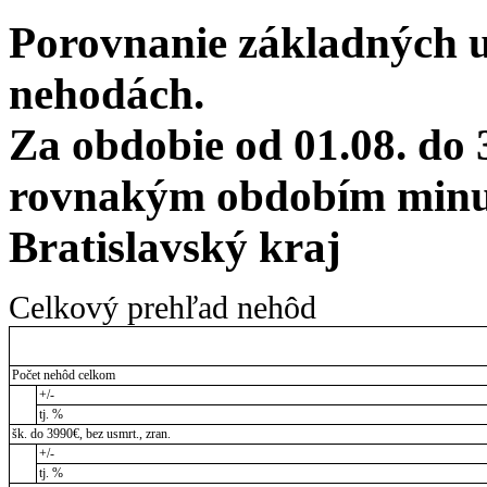
Porovnanie základných 
nehodách.
Za obdobie od 01.08. do 
rovnakým obdobím minul
Bratislavský kraj
Celkový prehľad nehôd
Počet nehôd celkom
+/-
tj. %
šk. do 3990€, bez usmrt., zran.
+/-
tj. %