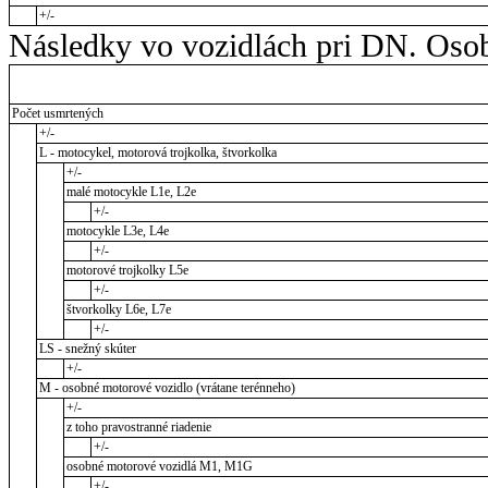
+/-
Následky vo vozidlách pri DN. Osob
Počet usmrtených
+/-
L - motocykel, motorová trojkolka, štvorkolka
+/-
malé motocykle L1e, L2e
+/-
motocykle L3e, L4e
+/-
motorové trojkolky L5e
+/-
štvorkolky L6e, L7e
+/-
LS - snežný skúter
+/-
M - osobné motorové vozidlo (vrátane terénneho)
+/-
z toho pravostranné riadenie
+/-
osobné motorové vozidlá M1, M1G
+/-