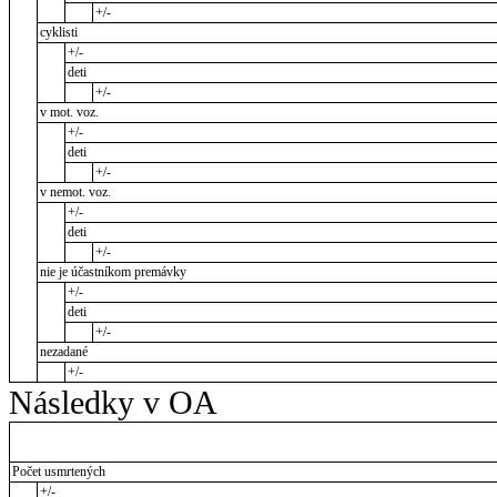
+/-
cyklisti
+/-
deti
+/-
v mot. voz.
+/-
deti
+/-
v nemot. voz.
+/-
deti
+/-
nie je účastníkom premávky
+/-
deti
+/-
nezadané
+/-
Následky v OA
Počet usmrtených
+/-