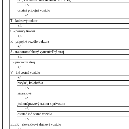
O1, s celkovou hmotnosťou do 750 kg
+/-
ostatné prípojné vozidlo
+/-
T - kolesový traktor
+/-
C - pásový traktor
+/-
R - prípojné vozidlo traktora
+/-
S - traktorom ťahaný vymeniteľný stroj
+/-
P - pracovný stroj
+/-
V - iné cestné vozidlo
+/-
bicykel, kolobežka
+/-
záprahové
+/-
jednonápravový traktor s prívesom
+/-
ostatné iné cestné vozidlo
+/-
ELEK - električkové dráhové vozidlo