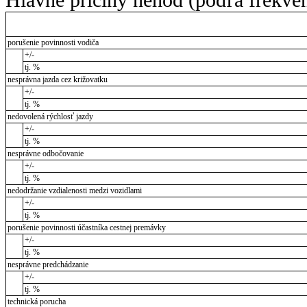
porušenie povinnosti vodiča
+/-
tj. %
nesprávna jazda cez križovatku
+/-
tj. %
nedovolená rýchlosť jazdy
+/-
tj. %
nesprávne odbočovanie
+/-
tj. %
nedodržanie vzdialenosti medzi vozidlami
+/-
tj. %
porušenie povinnosti účastníka cestnej premávky
+/-
tj. %
nesprávne predchádzanie
+/-
tj. %
technická porucha