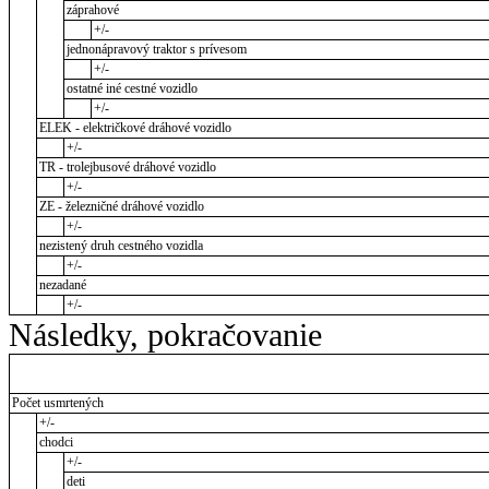
záprahové
+/-
jednonápravový traktor s prívesom
+/-
ostatné iné cestné vozidlo
+/-
ELEK - električkové dráhové vozidlo
+/-
TR - trolejbusové dráhové vozidlo
+/-
ZE - železničné dráhové vozidlo
+/-
nezistený druh cestného vozidla
+/-
nezadané
+/-
Následky, pokračovanie
Počet usmrtených
+/-
chodci
+/-
deti