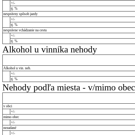
+/-
tj. %
nesprávny spôsob jazdy
+/-
tj. %
nesprávne vchádzanie na cestu
+/-
tj. %
Alkohol u vinníka nehody
Alkohol u vin. neh.
+/-
tj. %
Nehody podľa miesta - v/mimo obec
v obci
+/-
mimo obec
+/-
nezadané
+/-