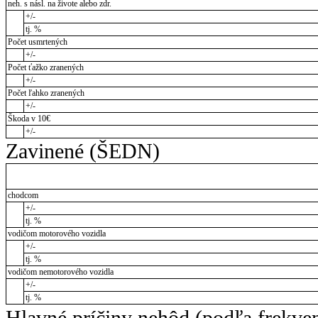
neh. s násl. na živote alebo zdr.
+/-
tj. %
Počet usmrtených
+/-
Počet ťažko zranených
+/-
Počet ľahko zranených
+/-
Škoda v 10€
+/-
Zavinené (ŠEDN)
chodcom
+/-
tj. %
vodičom motorového vozidla
+/-
tj. %
vodičom nemotorového vozidla
+/-
tj. %
Hlavné príčiny nehôd (podľa frekve