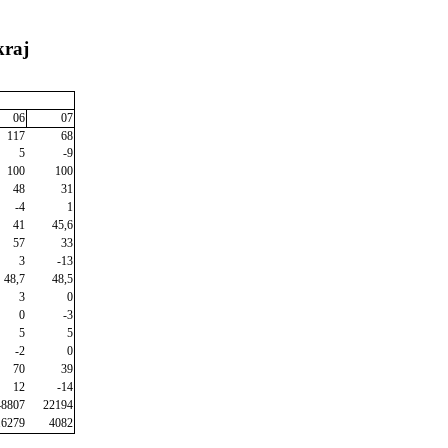
kraj
06
07
117
68
5
-9
100
100
48
31
-4
1
41
45,6
57
33
3
-13
48,7
48,5
3
0
0
-3
5
5
-2
0
70
39
12
-14
48807
22194
16279
4082