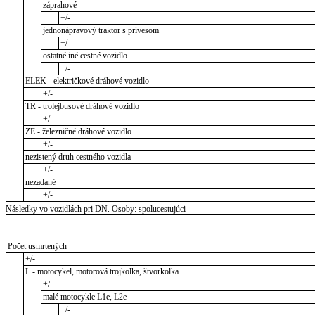
záprahové
+/-
jednonápravový traktor s prívesom
+/-
ostatné iné cestné vozidlo
+/-
ELEK - električkové dráhové vozidlo
+/-
TR - trolejbusové dráhové vozidlo
+/-
ZE - železničné dráhové vozidlo
+/-
nezistený druh cestného vozidla
+/-
nezadané
+/-
Následky vo vozidlách pri DN. Osoby: spolucestujúci
Počet usmrtených
+/-
L - motocykel, motorová trojkolka, štvorkolka
+/-
malé motocykle L1e, L2e
+/-