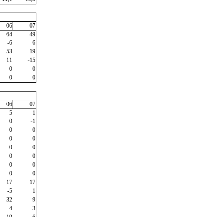
06
07
64
49
-6
6
53
19
11
-15
0
0
0
0
06
07
5
1
0
-1
0
0
0
0
0
0
0
0
0
0
0
0
17
17
-5
1
32
9
4
3