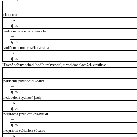
chodcom
+/-
tj. %
vodičom motorového vozidla
+/-
tj. %
vodičom nemotorového vozidla
+/-
tj. %
Hlavné príčiny nehôd (podľa frekvencie), u vodičov hlavných vinníkov
porušenie povinnosti vodiča
+/-
tj. %
nedovolená rýchlosť jazdy
+/-
tj. %
nesprávna jazda cez križovatku
+/-
tj. %
nesprávne otáčanie a cúvanie
+/-