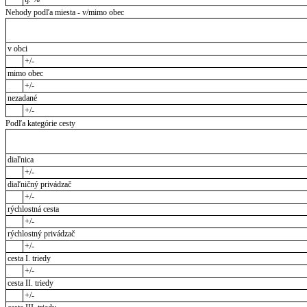
Nehody podľa miesta - v/mimo obec
v obci
+/-
mimo obec
+/-
nezadané
+/-
Podľa kategórie cesty
diaľnica
+/-
diaľničný privádzač
+/-
rýchlostná cesta
+/-
rýchlostný privádzač
+/-
cesta I. triedy
+/-
cesta II. triedy
+/-