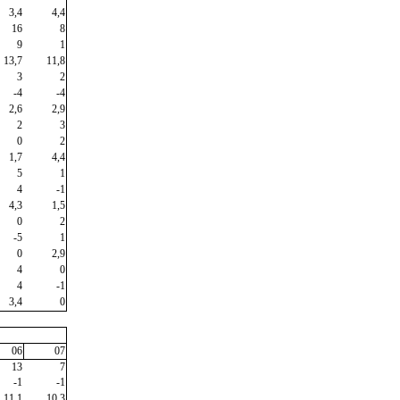
3,4
4,4
16
8
9
1
13,7
11,8
3
2
-4
-4
2,6
2,9
2
3
0
2
1,7
4,4
5
1
4
-1
4,3
1,5
0
2
-5
1
0
2,9
4
0
4
-1
3,4
0
06
07
13
7
-1
-1
11,1
10,3