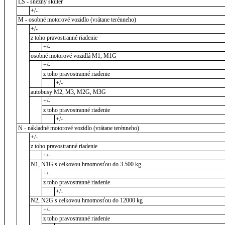
LS - snežný skúter
+/-
M - osobné motorové vozidlo (vrátane terénneho)
+/-
z toho pravostranné riadenie
+/-
osobné motorové vozidlá M1, M1G
+/-
z toho pravostranné riadenie
+/-
autobusy M2, M3, M2G, M3G
+/-
z toho pravostranné riadenie
+/-
N - nákladné motorové vozidlo (vrátane terénneho)
+/-
z toho pravostranné riadenie
+/-
N1, N1G s celkovou hmotnosťou do 3 500 kg
+/-
z toho pravostranné riadenie
+/-
N2, N2G s celkovou hmotnosťou do 12000 kg
+/-
z toho pravostranné riadenie