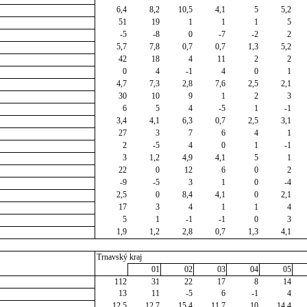
6,4
8,2
10,5
4,1
5
5,2
51
19
1
1
1
5
-5
-8
0
-7
-2
2
5,7
7,8
0,7
0,7
1,3
5,2
42
18
4
11
2
2
0
4
-1
4
0
1
4,7
7,3
2,8
7,6
2,5
2,1
30
10
9
1
2
3
6
5
4
-5
1
-1
3,4
4,1
6,3
0,7
2,5
3,1
27
3
7
6
4
1
2
-5
4
0
1
-1
3
1,2
4,9
4,1
5
1
22
0
12
6
0
2
-9
-5
3
1
0
-4
2,5
0
8,4
4,1
0
2,1
17
3
4
1
1
4
5
1
-1
-1
0
3
1,9
1,2
2,8
0,7
1,3
4,1
Trnavský kraj
01
02
03
04
05
112
31
22
17
8
14
13
11
-5
6
-1
4
12,5
12,7
15,4
11,7
10
14,4