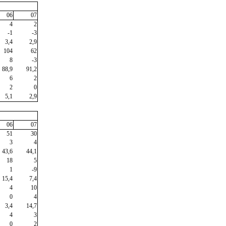
06
07
4
2
-1
-3
3,4
2,9
104
62
8
-3
88,9
91,2
6
2
2
0
5,1
2,9
06
07
51
30
3
4
43,6
44,1
18
5
1
-9
15,4
7,4
4
10
0
4
3,4
14,7
4
3
0
2