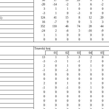
90
17
19
20
8
1
-20
-14
-2
3
6
-2
3
1
1
0
0
0
-3
1
0
-3
0
0
124
41
15
8
12
20
.)
16
-7
9
0
5
3
352
110
46
74
28
44
-24
2
-6
5
-16
-9
1
1
0
0
0
0
0
0
0
0
0
0
Trnavský kraj
01
02
03
04
05
13
1
5
3
2
0
-3
-3
1
-1
2
0
2
0
1
0
1
0
-1
0
-1
0
1
0
0
0
0
0
0
0
0
0
0
0
0
0
2
0
1
0
1
0
-1
0
-1
0
1
0
0
0
0
0
0
0
0
0
0
0
0
0
0
0
0
0
0
0
0
0
0
0
0
0