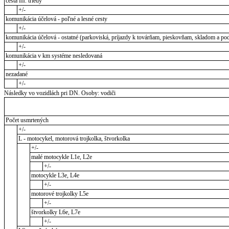
cesta III. triedy
+/-
komunikácia účelová - poľné a lesné cesty
+/-
komunikácia účelová - ostatné (parkoviská, príjazdy k továrňam, pieskovňam, skladom a pod
+/-
komunikácia v km systéme nesledovaná
+/-
nezadané
+/-
Následky vo vozidlách pri DN. Osoby: vodiči
Počet usmrtených
+/-
L - motocykel, motorová trojkolka, štvorkolka
+/-
malé motocykle L1e, L2e
+/-
motocykle L3e, L4e
+/-
motorové trojkolky L5e
+/-
štvorkolky L6e, L7e
+/-