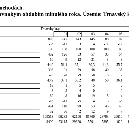
 nehodách.
 rovnakým obdobím minulého roka. Územie: Trnavský 
Trnavský kraj
01
02
03
04
05
895
245
143
145
80
97
-35
-15
3
4
-11
-12
100
100
100
100
100
100
402
126
53
57
33
54
10
-9
12
21
-3
-8
44,9
51,4
37,1
39,3
41,3
55,7
393
91
79
58
40
35
-28
-8
-9
-8
5
2
43,9
37,1
55,2
40
50
36,1
18
1
5
5
4
0
-8
-5
-4
0
4
0
62
8
16
19
5
4
-16
-11
-5
4
3
-5
461
110
99
53
45
45
-32
-36
2
-12
9
7
369513
96283
62156
81760
28703
29610
3499
23115
-29820
-5591
-5395
829