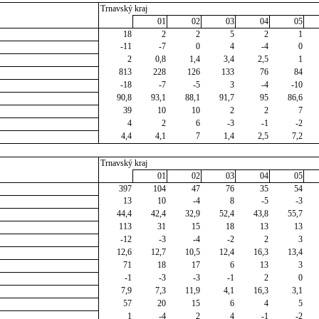
Trnavský kraj
01
02
03
04
05
18
2
2
5
2
1
-11
-7
0
4
-4
0
2
0,8
1,4
3,4
2,5
1
813
228
126
133
76
84
-18
-7
-5
3
-4
-10
90,8
93,1
88,1
91,7
95
86,6
39
10
10
2
2
7
4
2
6
-3
-1
-2
4,4
4,1
7
1,4
2,5
7,2
Trnavský kraj
01
02
03
04
05
397
104
47
76
35
54
13
10
-4
8
-5
-3
44,4
42,4
32,9
52,4
43,8
55,7
113
31
15
18
13
13
-12
-3
-4
-2
2
3
12,6
12,7
10,5
12,4
16,3
13,4
71
18
17
6
13
3
-1
-3
-3
-1
2
0
7,9
7,3
11,9
4,1
16,3
3,1
57
20
15
6
4
5
1
-4
2
4
-1
-2