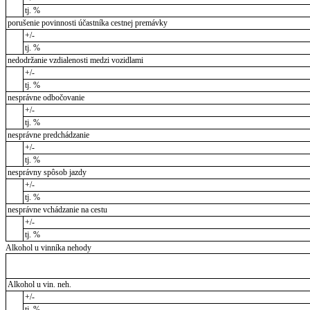
tj. %
porušenie povinnosti účastníka cestnej premávky
+/-
tj. %
nedodržanie vzdialenosti medzi vozidlami
+/-
tj. %
nesprávne odbočovanie
+/-
tj. %
nesprávne predchádzanie
+/-
tj. %
nesprávny spôsob jazdy
+/-
tj. %
nesprávne vchádzanie na cestu
+/-
tj. %
Alkohol u vinníka nehody
Alkohol u vin. neh.
+/-
tj. %