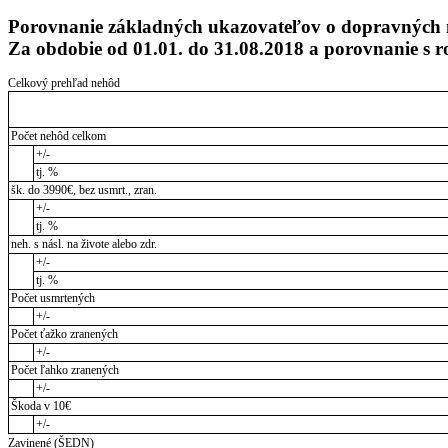
Porovnanie základných ukazovateľov o dopravných
Za obdobie od 01.01. do 31.08.2018 a porovnanie s
Celkový prehľad nehôd
Počet nehôd celkom
+/-
tj. %
šk. do 3990€, bez usmrt., zran.
+/-
tj. %
neh. s násl. na živote alebo zdr.
+/-
tj. %
Počet usmrtených
+/-
Počet ťažko zranených
+/-
Počet ľahko zranených
+/-
Škoda v 10€
+/-
Zavinené (ŠEDN)