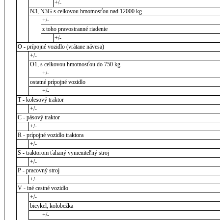
+/-
N3, N3G s celkovou hmotnosťou nad 12000 kg
+/-
z toho pravostranné riadenie
+/-
O - prípojné vozidlo (vrátane návesa)
+/-
O1, s celkovou hmotnosťou do 750 kg
+/-
ostatné prípojné vozidlo
+/-
T - kolesový traktor
+/-
C - pásový traktor
+/-
R - prípojné vozidlo traktora
+/-
S - traktorom ťahaný vymeniteľný stroj
+/-
P - pracovný stroj
+/-
V - iné cestné vozidlo
+/-
bicykel, kolobežka
+/-