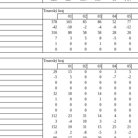
Trnavský kraj
01
02
03
04
05
578
165
85
86
52
77
-42
-18
-2
-4
-6
-12
316
80
58
58
28
20
7
3
5
8
-5
0
1
0
0
1
0
0
0
0
0
0
0
0
Trnavský kraj
01
02
03
04
05
29
15
0
0
3
5
-5
5
0
0
-7
-2
0
0
0
0
0
0
0
0
0
0
0
0
32
18
0
14
0
0
1
0
0
1
0
0
0
0
0
0
0
0
0
0
0
0
0
0
112
23
31
14
4
6
3
-4
10
3
-2
0
152
19
31
15
25
21
-3
2
-8
-5
3
-2