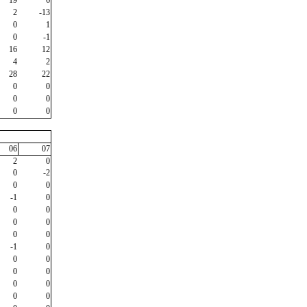
19
6
2
-13
0
1
0
-1
16
12
4
2
28
22
0
0
0
0
0
0
06
07
2
0
0
-2
0
0
-1
0
0
0
0
0
0
0
-1
0
0
0
0
0
0
0
0
0