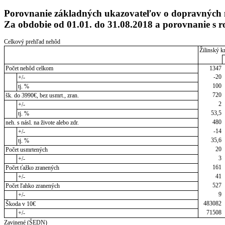
Porovnanie základných ukazovateľov o dopravných
Za obdobie od 01.01. do 31.08.2018 a porovnanie s 
Celkový prehľad nehôd
Žilinský kr
Počet nehôd celkom
1347
-20
+/-
100
tj. %
720
šk. do 3990€, bez usmrt., zran.
2
+/-
53,5
tj. %
480
neh. s násl. na živote alebo zdr.
-14
+/-
35,6
tj. %
20
Počet usmrtených
3
+/-
161
Počet ťažko zranených
41
+/-
527
Počet ľahko zranených
9
+/-
483082
Škoda v 10€
71508
+/-
Zavinené (ŠEDN)