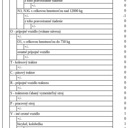
0
z toho pravostranné riadenie
0
+/-
0
N3, N3G s celkovou hmotnosťou nad 12000 kg
-1
+/-
0
z toho pravostranné riadenie
0
+/-
0
O - prípojné vozidlo (vrátane návesa)
0
+/-
0
O1, s celkovou hmotnosťou do 750 kg
0
+/-
0
ostatné prípojné vozidlo
0
+/-
0
T - kolesový traktor
0
+/-
0
C - pásový traktor
0
+/-
0
R - prípojné vozidlo traktora
0
+/-
0
S - traktorom ťahaný vymeniteľný stroj
0
+/-
0
P - pracovný stroj
0
+/-
1
V - iné cestné vozidlo
0
+/-
1
bicykel, kolobežka