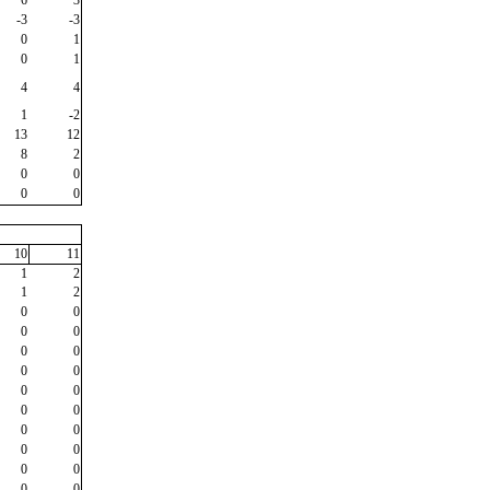
6
3
-3
-3
0
1
0
1
4
4
1
-2
13
12
8
2
0
0
0
0
10
11
1
2
1
2
0
0
0
0
0
0
0
0
0
0
0
0
0
0
0
0
0
0
0
0