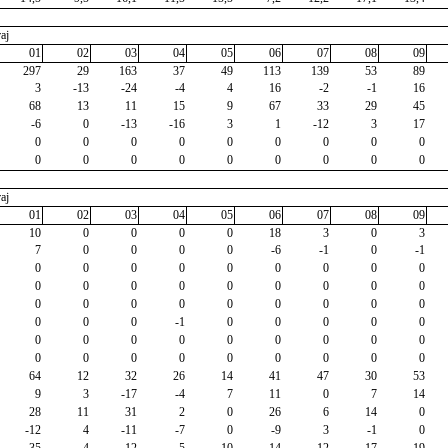
aj
01
02
03
04
05
06
07
08
09
297
29
163
37
49
113
139
53
89
3
-13
-24
-4
4
16
-2
-1
16
68
13
11
15
9
67
33
29
45
-6
0
-13
-16
3
1
-12
3
17
0
0
0
0
0
0
0
0
0
0
0
0
0
0
0
0
0
0
aj
01
02
03
04
05
06
07
08
09
10
0
0
0
0
18
3
0
3
7
0
0
0
0
-6
-1
0
-1
0
0
0
0
0
0
0
0
0
0
0
0
0
0
0
0
0
0
0
0
0
0
0
0
0
0
0
0
0
0
-1
0
0
0
0
0
0
0
0
0
0
0
0
0
0
0
0
0
0
0
0
0
0
0
64
12
32
26
14
41
47
30
53
9
3
-17
-4
7
11
0
7
14
28
11
31
2
0
26
6
14
0
-12
4
-11
-7
0
-9
3
-1
0