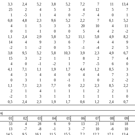
3,3
2,4
5,2
3,8
5,2
7,2
7
11
13,4
25
2
4
5
3
4
12
5
7
1
-5
1
4
0
-7
4
0
1
6,8
4,8
2,3
9,6
5,2
2,2
7
6,1
5,2
4
1
5
3
3
20
10
4
11
0
1
1
0
0
5
4
2
-2
1,1
2,4
2,9
5,8
5,2
11,1
5,8
4,9
8,2
14
4
9
3
6
7
4
4
9
-2
1
-2
0
5
-1
-4
2
5
3,8
9,5
5,2
5,8
10,3
3,9
2,3
4,9
6,7
15
3
2
1
1
8
2
7
4
4
0
-1
-2
1
7
-5
6
0
4,1
7,1
1,1
1,9
1,7
4,4
1,2
8,5
3
4
3
4
4
0
4
4
7
3
0
3
1
0
-1
1
0
2
-2
1,1
7,1
2,3
7,7
0
2,2
2,3
8,5
2,2
2
1
4
1
1
1
2
2
1
-2
1
3
1
1
1
1
1
0
0,5
2,4
2,3
1,9
1,7
0,6
1,2
2,4
0,7
aj
01
02
03
04
05
06
07
08
09
53
4
28
6
9
13
21
14
18
13
-7
-8
-1
3
-7
10
-6
10
14,5
9,5
16,1
11,5
15,5
7,2
12,2
17,1
13,4