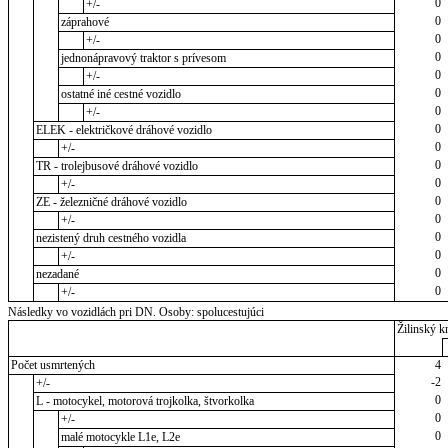
0
+/-
0
záprahové
0
+/-
0
jednonápravový traktor s prívesom
0
+/-
0
ostatné iné cestné vozidlo
0
+/-
0
ELEK - električkové dráhové vozidlo
0
+/-
0
TR - trolejbusové dráhové vozidlo
0
+/-
0
ZE - železničné dráhové vozidlo
0
+/-
0
nezistený druh cestného vozidla
0
+/-
0
nezadané
0
+/-
Následky vo vozidlách pri DN. Osoby: spolucestujúci
Žilinský kr
Počet usmrtených
4
-2
+/-
0
L - motocykel, motorová trojkolka, štvorkolka
0
+/-
0
malé motocykle L1e, L2e