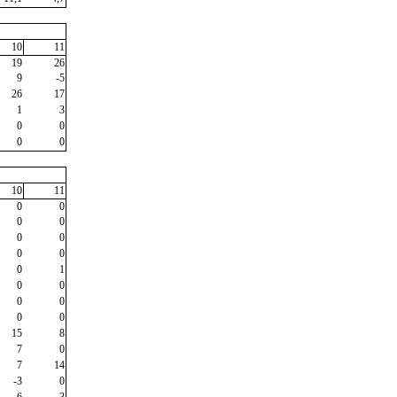
10
11
19
26
9
-5
26
17
1
3
0
0
0
0
10
11
0
0
0
0
0
0
0
0
0
1
0
0
0
0
0
0
15
8
7
0
7
14
-3
0