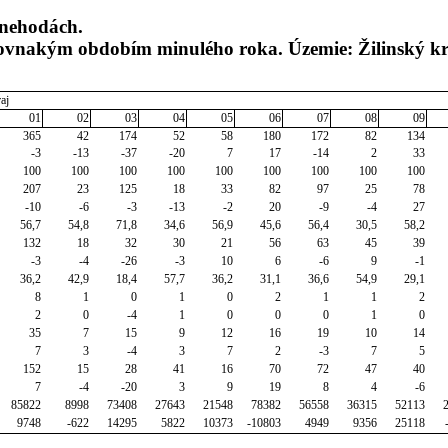
 nehodách.
rovnakým obdobím minulého roka. Územie: Žilinský kr
aj
01
02
03
04
05
06
07
08
09
365
42
174
52
58
180
172
82
134
-3
-13
-37
-20
7
17
-14
2
33
100
100
100
100
100
100
100
100
100
207
23
125
18
33
82
97
25
78
-10
-6
-3
-13
-2
20
-9
-4
27
56,7
54,8
71,8
34,6
56,9
45,6
56,4
30,5
58,2
132
18
32
30
21
56
63
45
39
-3
-4
-26
-3
10
6
-6
9
-1
36,2
42,9
18,4
57,7
36,2
31,1
36,6
54,9
29,1
8
1
0
1
0
2
1
1
2
2
0
-4
1
0
0
0
1
0
35
7
15
9
12
16
19
10
14
7
3
-4
3
7
2
-3
7
5
152
15
28
41
16
70
72
47
40
7
-4
-20
3
9
19
8
4
-6
85822
8998
73408
27643
21548
78382
56558
36315
52113
9748
-622
14295
5822
10373
-10803
4949
9356
25118