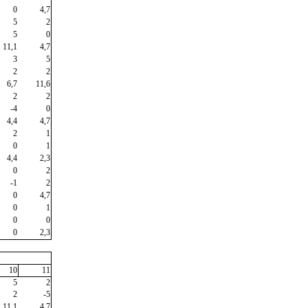
0
4,7
5
2
5
0
11,1
4,7
3
5
2
2
6,7
11,6
2
2
-4
0
4,4
4,7
2
1
0
1
4,4
2,3
0
2
-1
2
0
4,7
0
1
0
0
0
2,3
10
11
5
2
2
-5
11,1
4,7