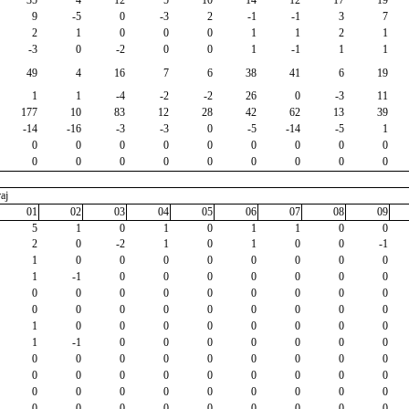
35
4
12
5
10
14
12
17
19
9
-5
0
-3
2
-1
-1
3
7
2
1
0
0
0
1
1
2
1
-3
0
-2
0
0
1
-1
1
1
49
4
16
7
6
38
41
6
19
1
1
-4
-2
-2
26
0
-3
11
177
10
83
12
28
42
62
13
39
-14
-16
-3
-3
0
-5
-14
-5
1
0
0
0
0
0
0
0
0
0
0
0
0
0
0
0
0
0
0
aj
01
02
03
04
05
06
07
08
09
5
1
0
1
0
1
1
0
0
2
0
-2
1
0
1
0
0
-1
1
0
0
0
0
0
0
0
0
1
-1
0
0
0
0
0
0
0
0
0
0
0
0
0
0
0
0
0
0
0
0
0
0
0
0
0
1
0
0
0
0
0
0
0
0
1
-1
0
0
0
0
0
0
0
0
0
0
0
0
0
0
0
0
0
0
0
0
0
0
0
0
0
0
0
0
0
0
0
0
0
0
0
0
0
0
0
0
0
0
0