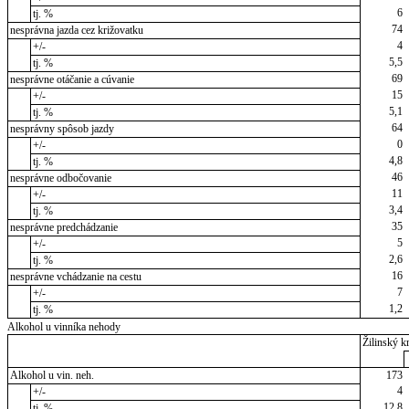
6
tj. %
74
nesprávna jazda cez križovatku
4
+/-
5,5
tj. %
69
nesprávne otáčanie a cúvanie
15
+/-
5,1
tj. %
64
nesprávny spôsob jazdy
0
+/-
4,8
tj. %
46
nesprávne odbočovanie
11
+/-
3,4
tj. %
35
nesprávne predchádzanie
5
+/-
2,6
tj. %
16
nesprávne vchádzanie na cestu
7
+/-
1,2
tj. %
Alkohol u vinníka nehody
Žilinský kr
Alkohol u vin. neh.
173
4
+/-
12,8
tj. %