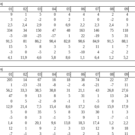
aj
01
02
03
04
05
06
07
08
09
9
1
5
0
4
4
4
2
4
3
-2
-2
0
2
1
0
-2
0
2,5
2,4
2,9
0
6,9
2,2
2,3
2,4
3
334
34
150
47
48
163
146
75
118
-5
-10
-25
-17
1
22
-19
5
31
91,5
81
86,2
90,4
82,8
90,6
84,9
91,5
88,1
15
5
8
3
5
2
11
1
7
-3
0
-5
2
5
-10
4
-2
2
4,1
11,9
4,6
5,8
8,6
1,1
6,4
1,2
5,2
aj
01
02
03
04
05
06
07
08
09
205
14
67
16
18
38
74
22
37
1
-13
-31
-8
-2
-6
-21
-7
11
56,2
33,3
38,5
30,8
31
21,1
43
26,8
27,6
47
9
13
8
5
31
1
13
24
0
5
-2
-9
-1
1
-5
0
3
12,9
21,4
7,5
15,4
8,6
17,2
0,6
15,9
17,9
5
0
35
5
8
33
30
1
3
-5
0
3
-1
5
9
1
-7
-1
1,4
0
20,1
9,6
13,8
18,3
17,4
1,2
2,2
12
1
9
2
3
13
12
9
18
-7
-1
3
-1
-3
2
3
5
11