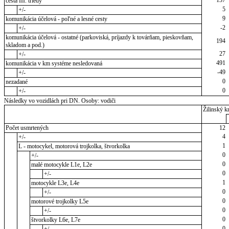
137
cesta III. triedy
5
+/-
9
komunikácia účelová - poľné a lesné cesty
-2
+/-
komunikácia účelová - ostatné (parkoviská, príjazdy k továrňam, pieskovňam,
194
skladom a pod.)
27
+/-
491
komunikácia v km systéme nesledovaná
-49
+/-
0
nezadané
0
+/-
Následky vo vozidlách pri DN. Osoby: vodiči
Žilinský kr
Počet usmrtených
12
4
+/-
1
L - motocykel, motorová trojkolka, štvorkolka
0
+/-
0
malé motocykle L1e, L2e
0
+/-
1
motocykle L3e, L4e
0
+/-
0
motorové trojkolky L5e
0
+/-
0
štvorkolky L6e, L7e
0