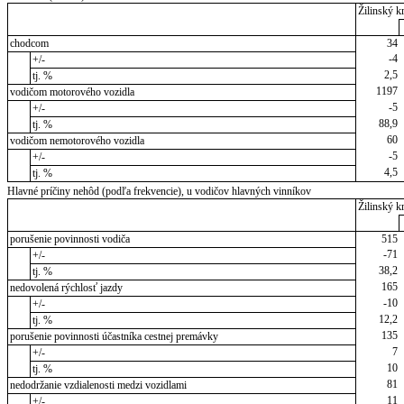
Žilinský kr
chodcom
34
-4
+/-
2,5
tj. %
1197
vodičom motorového vozidla
-5
+/-
88,9
tj. %
60
vodičom nemotorového vozidla
-5
+/-
4,5
tj. %
Hlavné príčiny nehôd (podľa frekvencie), u vodičov hlavných vinníkov
Žilinský kr
porušenie povinnosti vodiča
515
-71
+/-
38,2
tj. %
165
nedovolená rýchlosť jazdy
-10
+/-
12,2
tj. %
135
porušenie povinnosti účastníka cestnej premávky
7
+/-
10
tj. %
81
nedodržanie vzdialenosti medzi vozidlami
11
+/-