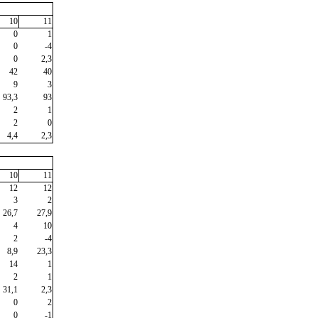
10
11
0
1
0
-4
0
2,3
42
40
9
3
93,3
93
2
1
2
0
4,4
2,3
10
11
12
12
3
2
26,7
27,9
4
10
2
-4
8,9
23,3
14
1
2
1
31,1
2,3
0
2
0
-1