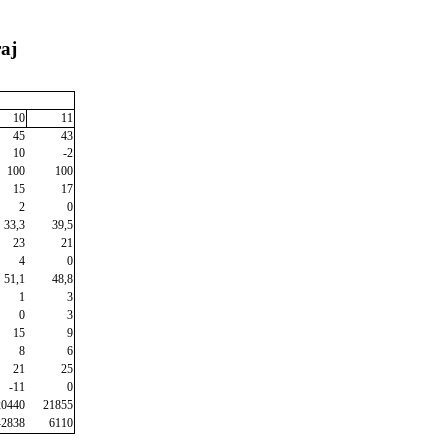
aj
10
11
45
43
10
-2
100
100
15
17
2
0
33,3
39,5
23
21
4
0
51,1
48,8
1
3
0
3
15
9
8
6
21
25
-11
0
20440
21855
-2838
6110