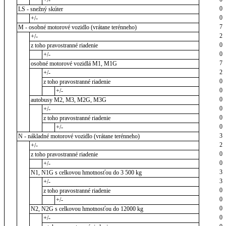
+/-
0
LS - snežný skúter
0
+/-
7
M - osobné motorové vozidlo (vrátane terénneho)
2
+/-
0
z toho pravostranné riadenie
0
+/-
7
osobné motorové vozidlá M1, M1G
2
+/-
0
z toho pravostranné riadenie
0
+/-
0
autobusy M2, M3, M2G, M3G
0
+/-
0
z toho pravostranné riadenie
0
+/-
3
N - nákladné motorové vozidlo (vrátane terénneho)
2
+/-
0
z toho pravostranné riadenie
0
+/-
3
N1, N1G s celkovou hmotnosťou do 3 500 kg
3
+/-
0
z toho pravostranné riadenie
0
+/-
0
N2, N2G s celkovou hmotnosťou do 12000 kg
0
+/-