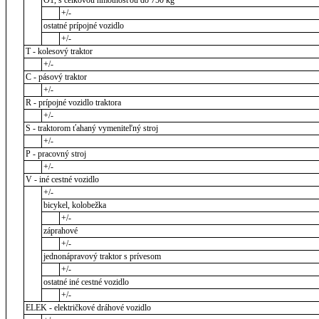
O1, s celkovou hmotnosťou do 750 kg
+/-
ostatné prípojné vozidlo
+/-
T - kolesový traktor
+/-
C - pásový traktor
+/-
R - prípojné vozidlo traktora
+/-
S - traktorom ťahaný vymeniteľný stroj
+/-
P - pracovný stroj
+/-
V - iné cestné vozidlo
+/-
bicykel, kolobežka
+/-
záprahové
+/-
jednonápravový traktor s prívesom
+/-
ostatné iné cestné vozidlo
+/-
ELEK - električkové dráhové vozidlo