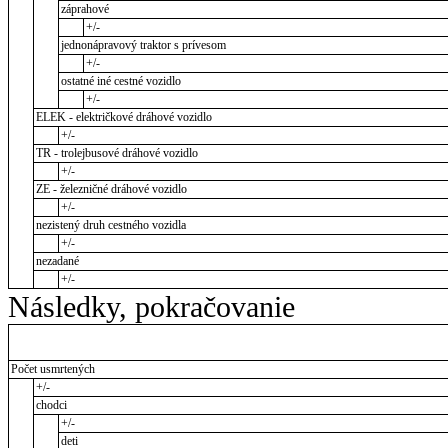
záprahové
+/-
jednonápravový traktor s prívesom
+/-
ostatné iné cestné vozidlo
+/-
ELEK - električkové dráhové vozidlo
+/-
TR - trolejbusové dráhové vozidlo
+/-
ZE - železničné dráhové vozidlo
+/-
nezistený druh cestného vozidla
+/-
nezadané
+/-
Následky, pokračovanie
Počet usmrtených
+/-
chodci
+/-
deti