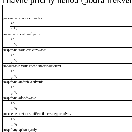
porušenie povinnosti vodiča
+/-
tj. %
nedovolená rýchlosť jazdy
+/-
tj. %
nesprávna jazda cez križovatku
+/-
tj. %
nedodržanie vzdialenosti medzi vozidlami
+/-
tj. %
nesprávne otáčanie a cúvanie
+/-
tj. %
nesprávne odbočovanie
+/-
tj. %
porušenie povinnosti účastníka cestnej premávky
+/-
tj. %
nesprávny spôsob jazdy