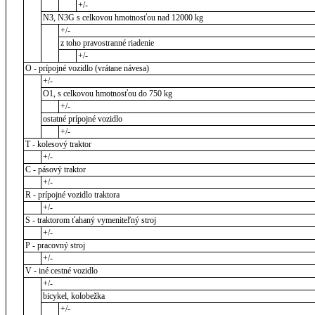
+/-
N3, N3G s celkovou hmotnosťou nad 12000 kg
+/-
z toho pravostranné riadenie
+/-
O - prípojné vozidlo (vrátane návesa)
+/-
O1, s celkovou hmotnosťou do 750 kg
+/-
ostatné prípojné vozidlo
+/-
T - kolesový traktor
+/-
C - pásový traktor
+/-
R - prípojné vozidlo traktora
+/-
S - traktorom ťahaný vymeniteľný stroj
+/-
P - pracovný stroj
+/-
V - iné cestné vozidlo
+/-
bicykel, kolobežka
+/-