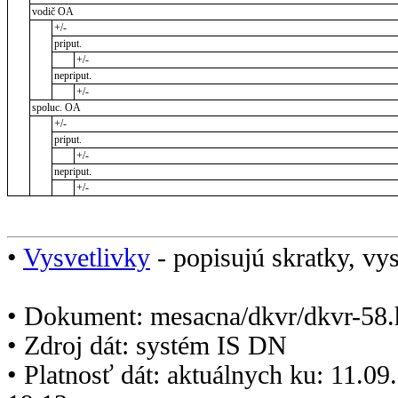
vodič OA
+/-
priput.
+/-
nepriput.
+/-
spoluc. OA
+/-
priput.
+/-
nepriput.
+/-
•
Vysvetlivky
- popisujú skratky, vys
• Dokument: mesacna/dkvr/dkvr-58.
• Zdroj dát: systém IS DN
• Platnosť dát: aktuálnych ku: 11.0