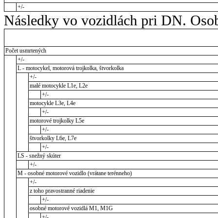
+/-
Následky vo vozidlách pri DN. Osob
Počet usmrtených
+/-
L - motocykel, motorová trojkolka, štvorkolka
+/-
malé motocykle L1e, L2e
+/-
motocykle L3e, L4e
+/-
motorové trojkolky L5e
+/-
štvorkolky L6e, L7e
+/-
LS - snežný skúter
+/-
M - osobné motorové vozidlo (vrátane terénneho)
+/-
z toho pravostranné riadenie
+/-
osobné motorové vozidlá M1, M1G
+/-