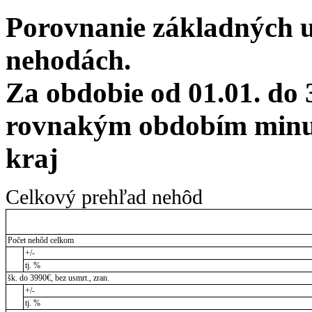
Porovnanie základných 
nehodách.
Za obdobie od 01.01. do 
rovnakým obdobím minul
kraj
Celkový prehľad nehôd
Počet nehôd celkom
+/-
tj. %
šk. do 3990€, bez usmrt., zran.
+/-
tj. %