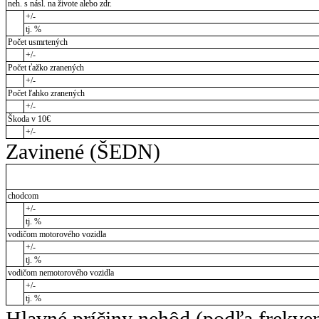
neh. s násl. na živote alebo zdr.
+/-
tj. %
Počet usmrtených
+/-
Počet ťažko zranených
+/-
Počet ľahko zranených
+/-
Škoda v 10€
+/-
Zavinené (ŠEDN)
chodcom
+/-
tj. %
vodičom motorového vozidla
+/-
tj. %
vodičom nemotorového vozidla
+/-
tj. %
Hlavné príčiny nehôd (podľa frekve