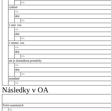
+/-
cyklisti
+/-
deti
+/-
v mot. voz.
+/-
deti
+/-
v nemot. voz.
+/-
deti
+/-
nie je účastníkom premávky
+/-
deti
+/-
nezadané
+/-
Následky v OA
Počet usmrtených
+/-