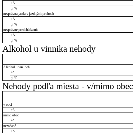
+/-
tj. %
nesprávna jazda v jazdných pruhoch
+/-
tj. %
nesprávne predchádzanie
+/-
tj. %
Alkohol u vinníka nehody
Alkohol u vin. neh.
+/-
tj. %
Nehody podľa miesta - v/mimo obec
v obci
+/-
mimo obec
+/-
nezadané
+/-