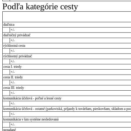
Podľa kategórie cesty
diaľnica
+/-
diaľničný privádzač
+/-
rýchlostná cesta
+/-
rýchlostný privádzač
+/-
cesta I. triedy
+/-
cesta II. triedy
+/-
cesta III. triedy
+/-
komunikácia účelová - poľné a lesné cesty
+/-
komunikácia účelová - ostatné (parkoviská, príjazdy k továrňam, pieskovňam, skladom a pod
+/-
komunikácia v km systéme nesledovaná
+/-
nezadané