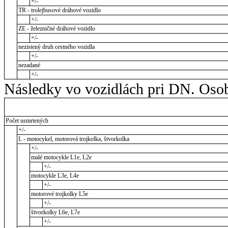
+/-
TR - trolejbusové dráhové vozidlo
+/-
ZE - železničné dráhové vozidlo
+/-
nezistený druh cestného vozidla
+/-
nezadané
+/-
Následky vo vozidlách pri DN. Osob
Počet usmrtených
+/-
L - motocykel, motorová trojkolka, štvorkolka
+/-
malé motocykle L1e, L2e
+/-
motocykle L3e, L4e
+/-
motorové trojkolky L5e
+/-
štvorkolky L6e, L7e
+/-