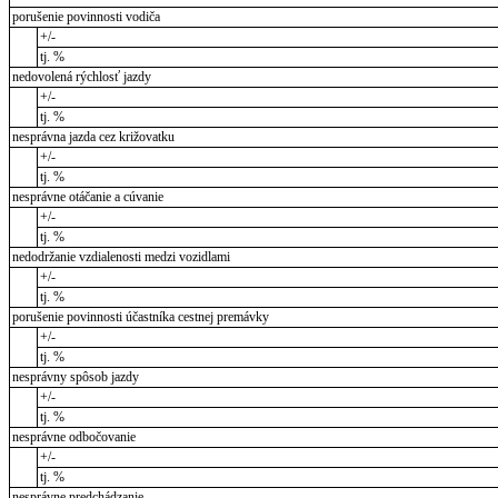
porušenie povinnosti vodiča
+/-
tj. %
nedovolená rýchlosť jazdy
+/-
tj. %
nesprávna jazda cez križovatku
+/-
tj. %
nesprávne otáčanie a cúvanie
+/-
tj. %
nedodržanie vzdialenosti medzi vozidlami
+/-
tj. %
porušenie povinnosti účastníka cestnej premávky
+/-
tj. %
nesprávny spôsob jazdy
+/-
tj. %
nesprávne odbočovanie
+/-
tj. %
nesprávne predchádzanie