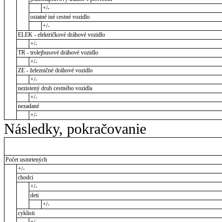
+/-
ostatné iné cestné vozidlo
+/-
ELEK - električkové dráhové vozidlo
+/-
TR - trolejbusové dráhové vozidlo
+/-
ZE - železničné dráhové vozidlo
+/-
nezistený druh cestného vozidla
+/-
nezadané
+/-
Následky, pokračovanie
Počet usmrtených
+/-
chodci
+/-
deti
+/-
cyklisti
+/-