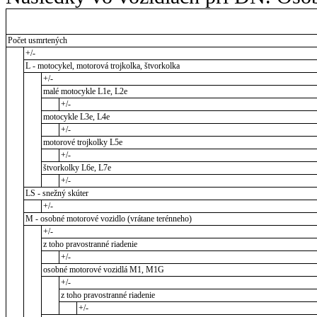
Počet usmrtených
+/-
L - motocykel, motorová trojkolka, štvorkolka
+/-
malé motocykle L1e, L2e
+/-
motocykle L3e, L4e
+/-
motorové trojkolky L5e
+/-
štvorkolky L6e, L7e
+/-
LS - snežný skúter
+/-
M - osobné motorové vozidlo (vrátane terénneho)
+/-
z toho pravostranné riadenie
+/-
osobné motorové vozidlá M1, M1G
+/-
z toho pravostranné riadenie
+/-