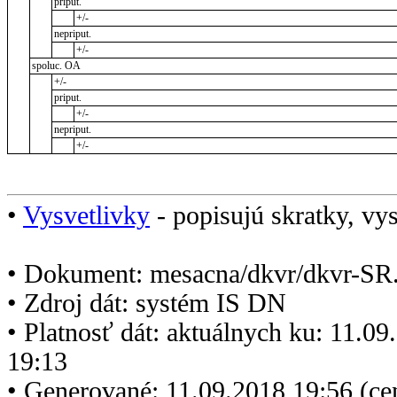
priput.
+/-
nepriput.
+/-
spoluc. OA
+/-
priput.
+/-
nepriput.
+/-
•
Vysvetlivky
- popisujú skratky, vys
• Dokument: mesacna/dkvr/dkvr-SR
• Zdroj dát: systém IS DN
• Platnosť dát: aktuálnych ku: 11.0
19:13
• Generované: 11.09.2018 19:56 (c