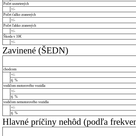
Počet usmrtených
+/-
Počet ťažko zranených
+/-
Počet ľahko zranených
+/-
Škoda v 10€
+/-
Zavinené (ŠEDN)
chodcom
+/-
tj. %
vodičom motorového vozidla
+/-
tj. %
vodičom nemotorového vozidla
+/-
tj. %
Hlavné príčiny nehôd (podľa frekve