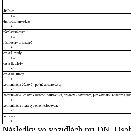
diaľnica
+/-
diaľničný privádzač
+/-
rýchlostná cesta
+/-
rýchlostný privádzač
+/-
cesta I. triedy
+/-
cesta II. triedy
+/-
cesta III. triedy
+/-
komunikácia účelová - poľné a lesné cesty
+/-
komunikácia účelová - ostatné (parkoviská, príjazdy k továrňam, pieskovňam, skladom a pod
+/-
komunikácia v km systéme nesledovaná
+/-
nezadané
+/-
Následky vo vozidlách pri DN. Osob