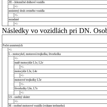
ZE - železničné dráhové vozidlo
+/-
nezistený druh cestného vozidla
+/-
nezadané
+/-
Následky vo vozidlách pri DN. Osob
Počet usmrtených
+/-
L - motocykel, motorová trojkolka, štvorkolka
+/-
malé motocykle L1e, L2e
+/-
motocykle L3e, L4e
+/-
motorové trojkolky L5e
+/-
štvorkolky L6e, L7e
+/-
LS - snežný skúter
+/-
M - osobné motorové vozidlo (vrátane terénneho)