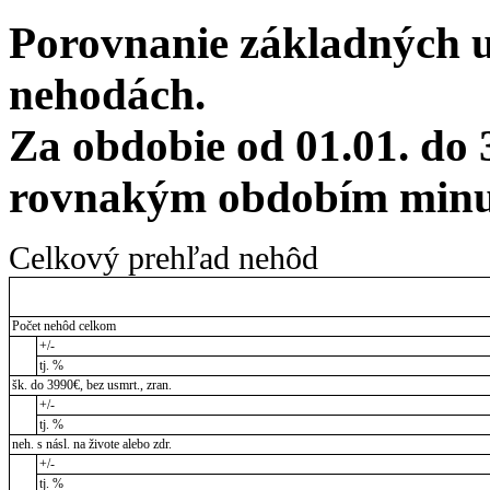
Porovnanie základných 
nehodách.
Za obdobie od 01.01. do 
rovnakým obdobím minul
Celkový prehľad nehôd
Počet nehôd celkom
+/-
tj. %
šk. do 3990€, bez usmrt., zran.
+/-
tj. %
neh. s násl. na živote alebo zdr.
+/-
tj. %