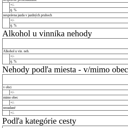
+/-
tj. %
nesprávna jazda v jazdných pruhoch
+/-
tj. %
Alkohol u vinníka nehody
Alkohol u vin. neh.
+/-
tj. %
Nehody podľa miesta - v/mimo obec
v obci
+/-
mimo obec
+/-
nezadané
+/-
Podľa kategórie cesty