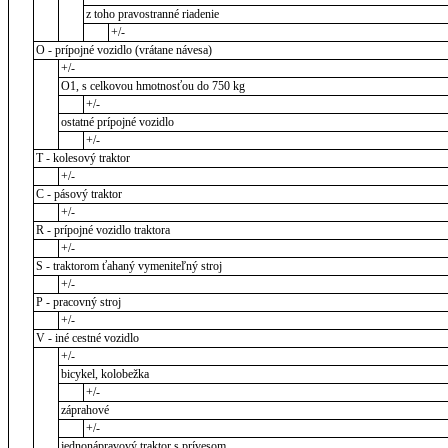
z toho pravostranné riadenie
+/-
O - prípojné vozidlo (vrátane návesa)
+/-
O1, s celkovou hmotnosťou do 750 kg
+/-
ostatné prípojné vozidlo
+/-
T - kolesový traktor
+/-
C - pásový traktor
+/-
R - prípojné vozidlo traktora
+/-
S - traktorom ťahaný vymeniteľný stroj
+/-
P - pracovný stroj
+/-
V - iné cestné vozidlo
+/-
bicykel, kolobežka
+/-
záprahové
+/-
jednonápravový traktor s prívesom