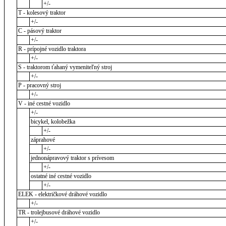
+/-
T - kolesový traktor
+/-
C - pásový traktor
+/-
R - prípojné vozidlo traktora
+/-
S - traktorom ťahaný vymeniteľný stroj
+/-
P - pracovný stroj
+/-
V - iné cestné vozidlo
+/-
bicykel, kolobežka
+/-
záprahové
+/-
jednonápravový traktor s prívesom
+/-
ostatné iné cestné vozidlo
+/-
ELEK - električkové dráhové vozidlo
+/-
TR - trolejbusové dráhové vozidlo
+/-