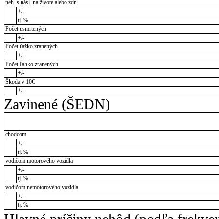
neh. s násl. na živote alebo zdr.
+/-
tj. %
Počet usmrtených
+/-
Počet ťažko zranených
+/-
Počet ľahko zranených
+/-
Škoda v 10€
+/-
Zavinené (ŠEDN)
chodcom
+/-
tj. %
vodičom motorového vozidla
+/-
tj. %
vodičom nemotorového vozidla
+/-
tj. %
Hlavné príčiny nehôd (podľa frekve