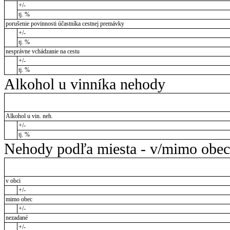
+/-
tj. %
porušenie povinnosti účastníka cestnej premávky
+/-
tj. %
nesprávne vchádzanie na cestu
+/-
tj. %
Alkohol u vinníka nehody
Alkohol u vin. neh.
+/-
tj. %
Nehody podľa miesta - v/mimo obec
v obci
+/-
mimo obec
+/-
nezadané
+/-