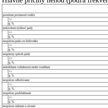
porušenie povinnosti vodiča
+/-
tj. %
nedovolená rýchlosť jazdy
+/-
tj. %
nesprávna jazda cez križovatku
+/-
tj. %
nesprávny spôsob jazdy
+/-
tj. %
nedodržanie vzdialenosti medzi vozidlami
+/-
tj. %
nesprávne odbočovanie
+/-
tj. %
nesprávne predchádzanie
+/-
tj. %
nesprávne otáčanie a cúvanie