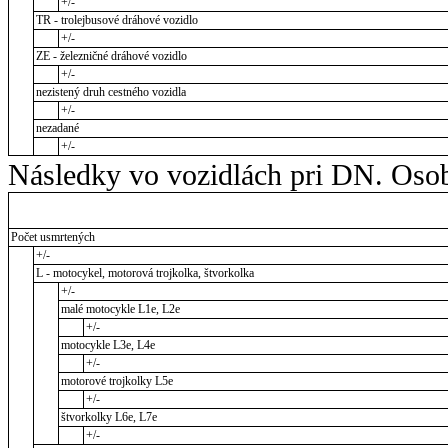
+/-
TR - trolejbusové dráhové vozidlo
+/-
ZE - železničné dráhové vozidlo
+/-
nezistený druh cestného vozidla
+/-
nezadané
+/-
Následky vo vozidlách pri DN. Osob
Počet usmrtených
+/-
L - motocykel, motorová trojkolka, štvorkolka
+/-
malé motocykle L1e, L2e
+/-
motocykle L3e, L4e
+/-
motorové trojkolky L5e
+/-
štvorkolky L6e, L7e
+/-