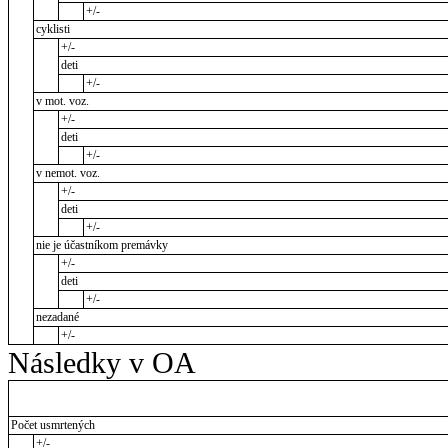
+/-
cyklisti
+/-
deti
+/-
v mot. voz.
+/-
deti
+/-
v nemot. voz.
+/-
deti
+/-
nie je účastníkom premávky
+/-
deti
+/-
nezadané
+/-
Následky v OA
Počet usmrtených
+/-