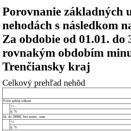
Porovnanie základných 
nehodách s následkom na 
Za obdobie od 01.01. do 
rovnakým obdobím minul
Trenčiansky kraj
Celkový prehľad nehôd
Počet nehôd celkom
+/-
tj. %
šk. do 3990€, bez usmrt., zran.
+/-
tj. %