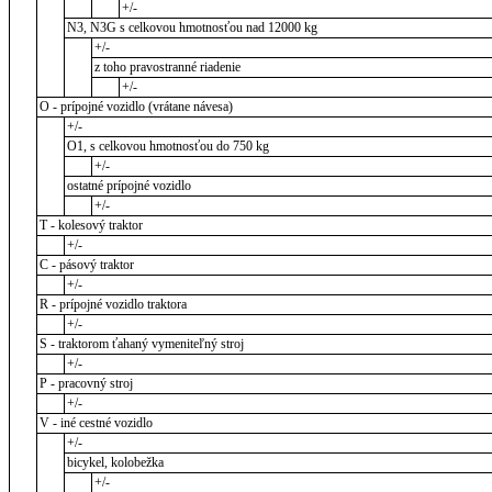
+/-
N3, N3G s celkovou hmotnosťou nad 12000 kg
+/-
z toho pravostranné riadenie
+/-
O - prípojné vozidlo (vrátane návesa)
+/-
O1, s celkovou hmotnosťou do 750 kg
+/-
ostatné prípojné vozidlo
+/-
T - kolesový traktor
+/-
C - pásový traktor
+/-
R - prípojné vozidlo traktora
+/-
S - traktorom ťahaný vymeniteľný stroj
+/-
P - pracovný stroj
+/-
V - iné cestné vozidlo
+/-
bicykel, kolobežka
+/-