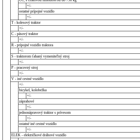
O1, s celkovou hmotnosťou do 750 kg
+/-
ostatné prípojné vozidlo
+/-
T - kolesový traktor
+/-
C - pásový traktor
+/-
R - prípojné vozidlo traktora
+/-
S - traktorom ťahaný vymeniteľný stroj
+/-
P - pracovný stroj
+/-
V - iné cestné vozidlo
+/-
bicykel, kolobežka
+/-
záprahové
+/-
jednonápravový traktor s prívesom
+/-
ostatné iné cestné vozidlo
+/-
ELEK - električkové dráhové vozidlo