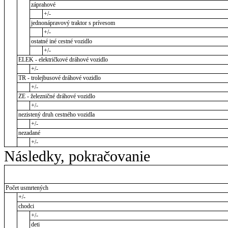
záprahové
+/-
jednonápravový traktor s prívesom
+/-
ostatné iné cestné vozidlo
+/-
ELEK - električkové dráhové vozidlo
+/-
TR - trolejbusové dráhové vozidlo
+/-
ZE - železničné dráhové vozidlo
+/-
nezistený druh cestného vozidla
+/-
nezadané
+/-
Následky, pokračovanie
Počet usmrtených
+/-
chodci
+/-
deti