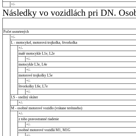
+/-
Následky vo vozidlách pri DN. Osob
Počet usmrtených
+/-
L - motocykel, motorová trojkolka, štvorkolka
+/-
malé motocykle L1e, L2e
+/-
motocykle L3e, L4e
+/-
motorové trojkolky L5e
+/-
štvorkolky L6e, L7e
+/-
LS - snežný skúter
+/-
M - osobné motorové vozidlo (vrátane terénneho)
+/-
z toho pravostranné riadenie
+/-
osobné motorové vozidlá M1, M1G
+/-