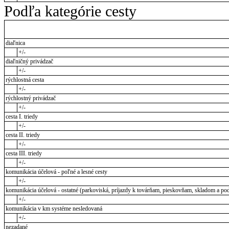
Podľa kategórie cesty
diaľnica
+/-
diaľničný privádzač
+/-
rýchlostná cesta
+/-
rýchlostný privádzač
+/-
cesta I. triedy
+/-
cesta II. triedy
+/-
cesta III. triedy
+/-
komunikácia účelová - poľné a lesné cesty
+/-
komunikácia účelová - ostatné (parkoviská, príjazdy k továrňam, pieskovňam, skladom a pod
+/-
komunikácia v km systéme nesledovaná
+/-
nezadané