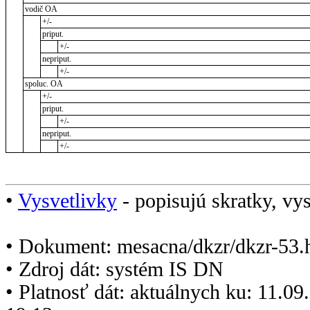
vodič OA
+/-
priput.
+/-
nepriput.
+/-
spoluc. OA
+/-
priput.
+/-
nepriput.
+/-
•
Vysvetlivky
- popisujú skratky, vys
• Dokument: mesacna/dkzr/dkzr-53.
• Zdroj dát: systém IS DN
• Platnosť dát: aktuálnych ku: 11.0