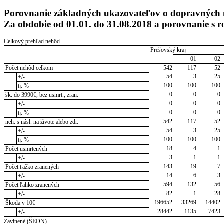
Porovnanie základných ukazovateľov o dopravných n
Za obdobie od 01.01. do 31.08.2018 a porovnanie s
Celkový prehľad nehôd
Prešovský kraj
01
02
Počet nehôd celkom
542
117
52
54
-3
25
+/-
100
100
100
tj. %
0
0
0
šk. do 3990€, bez usmrt., zran.
0
0
0
+/-
0
0
0
tj. %
542
117
52
neh. s násl. na živote alebo zdr.
54
-3
25
+/-
100
100
100
tj. %
18
4
1
Počet usmrtených
-3
-1
1
+/-
143
19
7
Počet ťažko zranených
14
-6
-3
+/-
594
132
56
Počet ľahko zranených
82
1
28
+/-
196652
33269
14402
Škoda v 10€
28442
-1135
7423
+/-
Zavinené (ŠEDN)