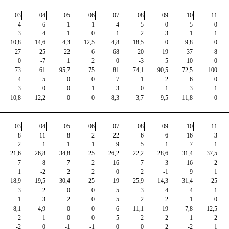
03
04
05
06
07
08
09
10
11
4
6
1
1
4
5
0
5
0
-3
4
-1
0
-1
2
-3
1
-1
10,8
14,6
4,3
12,5
4,8
18,5
0
9,8
0
27
25
22
6
68
20
19
37
8
0
-7
1
2
0
-3
5
10
0
73
61
95,7
75
81
74,1
90,5
72,5
100
4
5
0
0
7
1
2
6
0
3
0
0
-1
3
0
1
3
-1
10,8
12,2
0
0
8,3
3,7
9,5
11,8
0
03
04
05
06
07
08
09
10
11
8
11
8
2
22
6
6
16
3
2
-1
-1
1
-9
-5
1
7
-1
21,6
26,8
34,8
25
26,2
22,2
28,6
31,4
37,5
7
8
7
2
16
7
3
16
2
1
-2
2
2
0
2
-1
9
1
18,9
19,5
30,4
25
19
25,9
14,3
31,4
25
3
2
0
0
5
3
4
4
1
-1
-3
-2
0
-5
2
2
1
0
8,1
4,9
0
0
6
11,1
19
7,8
12,5
2
1
0
0
5
2
2
1
2
-2
0
-1
-1
0
0
2
-2
1