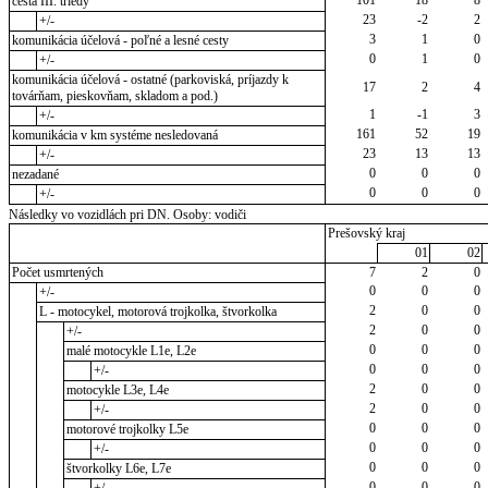
101
18
8
cesta III. triedy
23
-2
2
+/-
3
1
0
komunikácia účelová - poľné a lesné cesty
0
1
0
+/-
komunikácia účelová - ostatné (parkoviská, príjazdy k
17
2
4
továrňam, pieskovňam, skladom a pod.)
1
-1
3
+/-
161
52
19
komunikácia v km systéme nesledovaná
23
13
13
+/-
0
0
0
nezadané
0
0
0
+/-
Následky vo vozidlách pri DN. Osoby: vodiči
Prešovský kraj
01
02
Počet usmrtených
7
2
0
0
0
0
+/-
2
0
0
L - motocykel, motorová trojkolka, štvorkolka
2
0
0
+/-
0
0
0
malé motocykle L1e, L2e
0
0
0
+/-
2
0
0
motocykle L3e, L4e
2
0
0
+/-
0
0
0
motorové trojkolky L5e
0
0
0
+/-
0
0
0
štvorkolky L6e, L7e
0
0
0