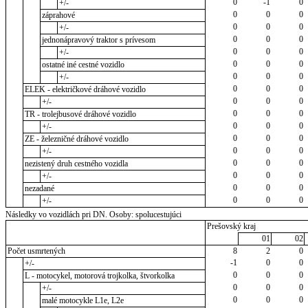
0
-1
0
+/-
0
0
0
záprahové
0
0
0
+/-
0
0
0
jednonápravový traktor s prívesom
0
0
0
+/-
0
0
0
ostatné iné cestné vozidlo
0
0
0
+/-
0
0
0
ELEK - električkové dráhové vozidlo
0
0
0
+/-
0
0
0
TR - trolejbusové dráhové vozidlo
0
0
0
+/-
0
0
0
ZE - železničné dráhové vozidlo
0
0
0
+/-
0
0
0
nezistený druh cestného vozidla
0
0
0
+/-
0
0
0
nezadané
0
0
0
+/-
Následky vo vozidlách pri DN. Osoby: spolucestujúci
Prešovský kraj
01
02
Počet usmrtených
8
2
0
-1
0
0
+/-
0
0
0
L - motocykel, motorová trojkolka, štvorkolka
0
0
0
+/-
0
0
0
malé motocykle L1e, L2e