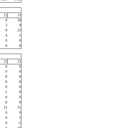
12
13
9
30
3
9
9
25
4
1
0
0
0
0
12
13
0
0
0
0
0
0
0
0
0
0
-1
0
0
0
0
0
12
21
6
0
0
3
0
-2