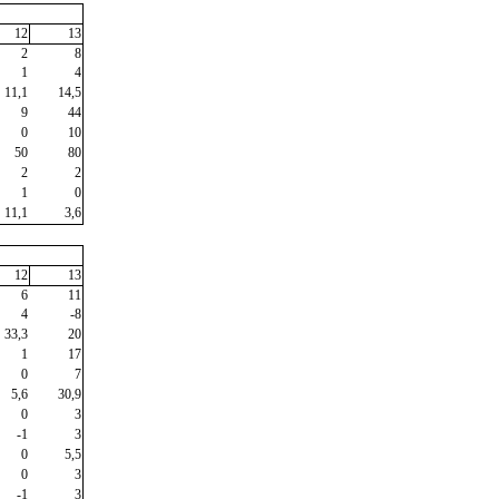
12
13
2
8
1
4
11,1
14,5
9
44
0
10
50
80
2
2
1
0
11,1
3,6
12
13
6
11
4
-8
33,3
20
1
17
0
7
5,6
30,9
0
3
-1
3
0
5,5
0
3
-1
3