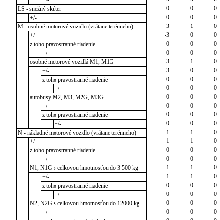
+/-
0
0
0
LS - snežný skúter
0
0
0
+/-
3
1
0
M - osobné motorové vozidlo (vrátane terénneho)
-3
0
0
+/-
0
0
0
z toho pravostranné riadenie
0
0
0
+/-
3
1
0
osobné motorové vozidlá M1, M1G
-3
0
0
+/-
0
0
0
z toho pravostranné riadenie
0
0
0
+/-
0
0
0
autobusy M2, M3, M2G, M3G
0
0
0
+/-
0
0
0
z toho pravostranné riadenie
0
0
0
+/-
1
1
0
N - nákladné motorové vozidlo (vrátane terénneho)
1
1
0
+/-
0
0
0
z toho pravostranné riadenie
0
0
0
+/-
1
1
0
N1, N1G s celkovou hmotnosťou do 3 500 kg
1
1
0
+/-
0
0
0
z toho pravostranné riadenie
0
0
0
+/-
0
0
0
N2, N2G s celkovou hmotnosťou do 12000 kg
0
0
0
+/-