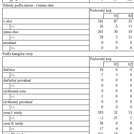
Nehody podľa miesta - v/mimo obec
Prešovský kraj
01
02
v obci
341
87
33
26
-5
13
+/-
201
30
19
mimo obec
28
2
12
+/-
0
0
0
nezadané
0
0
0
+/-
Podľa kategórie cesty
Prešovský kraj
01
02
diaľnica
19
6
0
-7
3
0
+/-
0
0
0
diaľničný privádzač
0
0
0
+/-
0
0
0
rýchlostná cesta
-1
0
0
+/-
0
0
0
rýchlostný privádzač
0
0
0
+/-
183
32
13
cesta I. triedy
-2
-21
1
+/-
58
6
8
cesta II. triedy
17
4
6
+/-