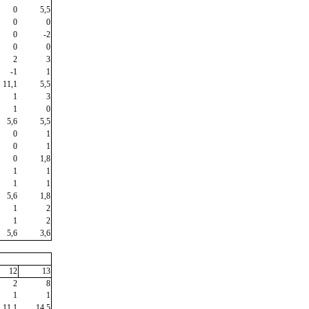
0
5,5
0
0
0
-2
0
0
2
3
-1
1
11,1
5,5
1
3
1
0
5,6
5,5
0
1
0
1
0
1,8
1
1
1
1
5,6
1,8
1
2
1
2
5,6
3,6
12
13
2
8
1
1
11,1
14,5