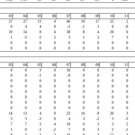
03
04
05
06
07
08
09
10
11
27
27
15
4
46
19
17
25
2
0
4
4
0
-2
-1
1
6
-6
10
14
8
4
38
8
4
26
6
1
-5
-5
2
3
1
2
7
3
0
0
0
0
0
0
0
0
0
0
0
0
0
0
0
0
0
0
03
04
05
06
07
08
09
10
11
0
0
3
0
10
0
0
0
0
0
0
-1
0
-9
0
0
0
0
0
0
0
0
0
0
0
0
0
0
0
0
0
0
0
0
0
0
0
0
0
0
0
0
0
0
0
0
0
0
0
0
0
0
0
0
0
0
0
0
0
0
0
0
0
0
0
0
0
0
0
0
0
0
14
13
4
0
23
14
8
26
3
3
5
-3
0
4
3
-2
5
-3
7
7
5
4
10
0
3
3
2
1
0
-1
-2
7
0
3
2
-1