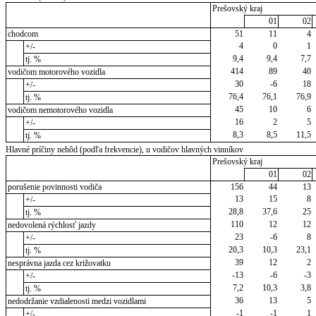
Prešovský kraj
01
02
chodcom
51
11
4
4
0
1
+/-
9,4
9,4
7,7
tj. %
414
89
40
vodičom motorového vozidla
30
-6
18
+/-
76,4
76,1
76,9
tj. %
45
10
6
vodičom nemotorového vozidla
16
2
5
+/-
8,3
8,5
11,5
tj. %
Hlavné príčiny nehôd (podľa frekvencie), u vodičov hlavných vinníkov
Prešovský kraj
01
02
porušenie povinnosti vodiča
156
44
13
13
15
8
+/-
28,8
37,6
25
tj. %
110
12
12
nedovolená rýchlosť jazdy
23
-6
8
+/-
20,3
10,3
23,1
tj. %
39
12
2
nesprávna jazda cez križovatku
-13
-6
-3
+/-
7,2
10,3
3,8
tj. %
36
13
5
nedodržanie vzdialenosti medzi vozidlami
-1
-1
1
+/-