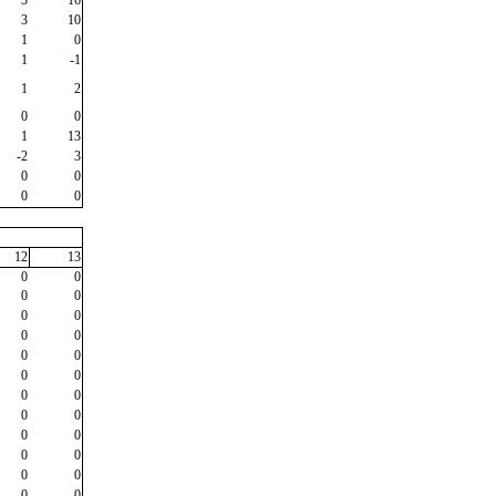
3
16
3
10
1
0
1
-1
1
2
0
0
1
13
-2
3
0
0
0
0
12
13
0
0
0
0
0
0
0
0
0
0
0
0
0
0
0
0
0
0
0
0
0
0
0
0