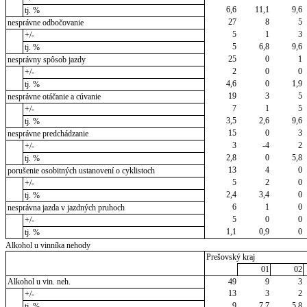
6,6
11,1
9,6
tj. %
27
8
5
nesprávne odbočovanie
5
1
3
+/-
5
6,8
9,6
tj. %
25
0
1
nesprávny spôsob jazdy
2
0
0
+/-
4,6
0
1,9
tj. %
19
3
5
nesprávne otáčanie a cúvanie
7
1
5
+/-
3,5
2,6
9,6
tj. %
15
0
3
nesprávne predchádzanie
3
-4
2
+/-
2,8
0
5,8
tj. %
13
4
0
porušenie osobitných ustanovení o cyklistoch
5
2
0
+/-
2,4
3,4
0
tj. %
6
1
0
nesprávna jazda v jazdných pruhoch
5
0
0
+/-
1,1
0,9
0
tj. %
Alkohol u vinníka nehody
Prešovský kraj
01
02
Alkohol u vin. neh.
49
9
3
13
3
2
+/-
9
7,7
5,8
tj. %