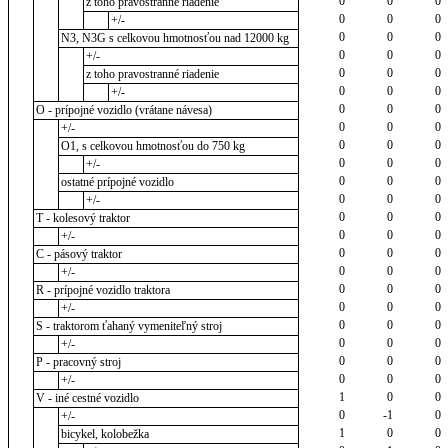
0
0
0
z toho pravostranné riadenie
0
0
0
+/-
0
0
0
N3, N3G s celkovou hmotnosťou nad 12000 kg
0
0
0
+/-
0
0
0
z toho pravostranné riadenie
0
0
0
+/-
0
0
0
O - prípojné vozidlo (vrátane návesa)
0
0
0
+/-
0
0
0
O1, s celkovou hmotnosťou do 750 kg
0
0
0
+/-
0
0
0
ostatné prípojné vozidlo
0
0
0
+/-
0
0
0
T - kolesový traktor
0
0
0
+/-
0
0
0
C - pásový traktor
0
0
0
+/-
0
0
0
R - prípojné vozidlo traktora
0
0
0
+/-
0
0
0
S - traktorom ťahaný vymeniteľný stroj
0
0
0
+/-
0
0
0
P - pracovný stroj
0
0
0
+/-
1
0
0
V - iné cestné vozidlo
0
-1
0
+/-
1
0
0
bicykel, kolobežka