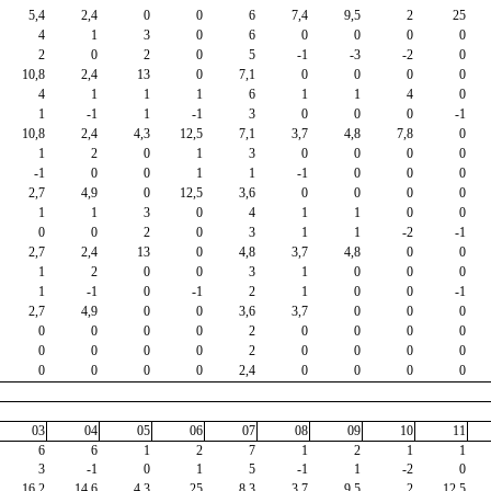
5,4
2,4
0
0
6
7,4
9,5
2
25
4
1
3
0
6
0
0
0
0
2
0
2
0
5
-1
-3
-2
0
10,8
2,4
13
0
7,1
0
0
0
0
4
1
1
1
6
1
1
4
0
1
-1
1
-1
3
0
0
0
-1
10,8
2,4
4,3
12,5
7,1
3,7
4,8
7,8
0
1
2
0
1
3
0
0
0
0
-1
0
0
1
1
-1
0
0
0
2,7
4,9
0
12,5
3,6
0
0
0
0
1
1
3
0
4
1
1
0
0
0
0
2
0
3
1
1
-2
-1
2,7
2,4
13
0
4,8
3,7
4,8
0
0
1
2
0
0
3
1
0
0
0
1
-1
0
-1
2
1
0
0
-1
2,7
4,9
0
0
3,6
3,7
0
0
0
0
0
0
0
2
0
0
0
0
0
0
0
0
2
0
0
0
0
0
0
0
0
2,4
0
0
0
0
03
04
05
06
07
08
09
10
11
6
6
1
2
7
1
2
1
1
3
-1
0
1
5
-1
1
-2
0
16,2
14,6
4,3
25
8,3
3,7
9,5
2
12,5