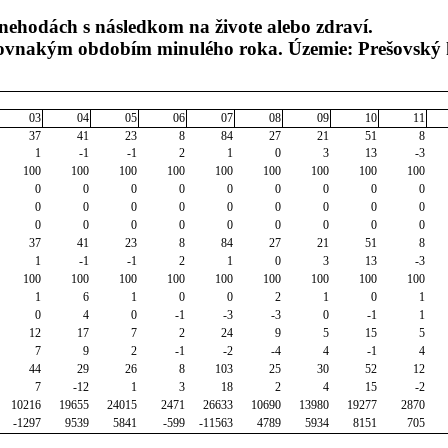
ehodách s následkom na živote alebo zdraví.
 rovnakým obdobím minulého roka. Územie: Prešovský 
03
04
05
06
07
08
09
10
11
37
41
23
8
84
27
21
51
8
1
-1
-1
2
1
0
3
13
-3
100
100
100
100
100
100
100
100
100
0
0
0
0
0
0
0
0
0
0
0
0
0
0
0
0
0
0
0
0
0
0
0
0
0
0
0
37
41
23
8
84
27
21
51
8
1
-1
-1
2
1
0
3
13
-3
100
100
100
100
100
100
100
100
100
1
6
1
0
0
2
1
0
1
0
4
0
-1
-3
-3
0
-1
1
12
17
7
2
24
9
5
15
5
7
9
2
-1
-2
-4
4
-1
4
44
29
26
8
103
25
30
52
12
7
-12
1
3
18
2
4
15
-2
10216
19655
24015
2471
26633
10690
13980
19277
2870
-1297
9539
5841
-599
-11563
4789
5934
8151
705