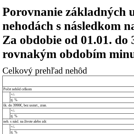
Porovnanie základných 
nehodách s následkom na 
Za obdobie od 01.01. do 
rovnakým obdobím minul
Celkový prehľad nehôd
Počet nehôd celkom
+/-
tj. %
šk. do 3990€, bez usmrt., zran.
+/-
tj. %
neh. s násl. na živote alebo zdr.
+/-
tj. %