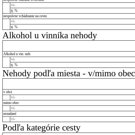
+/-
tj. %
nesprávne vchádzanie na cestu
+/-
tj. %
Alkohol u vinníka nehody
Alkohol u vin. neh.
+/-
tj. %
Nehody podľa miesta - v/mimo obec
v obci
+/-
mimo obec
+/-
nezadané
+/-
Podľa kategórie cesty