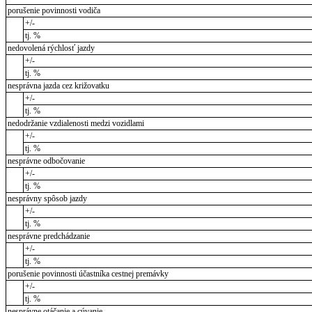
porušenie povinnosti vodiča
+/-
tj. %
nedovolená rýchlosť jazdy
+/-
tj. %
nesprávna jazda cez križovatku
+/-
tj. %
nedodržanie vzdialenosti medzi vozidlami
+/-
tj. %
nesprávne odbočovanie
+/-
tj. %
nesprávny spôsob jazdy
+/-
tj. %
nesprávne predchádzanie
+/-
tj. %
porušenie povinnosti účastníka cestnej premávky
+/-
tj. %
nesprávne otáčanie a cúvanie