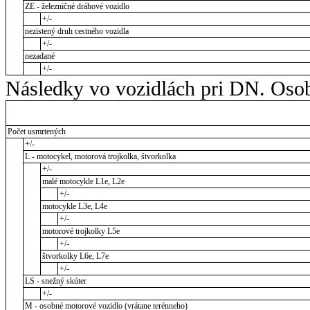
ZE - železničné dráhové vozidlo
+/-
nezistený druh cestného vozidla
+/-
nezadané
+/-
Následky vo vozidlách pri DN. Osob
Počet usmrtených
+/-
L - motocykel, motorová trojkolka, štvorkolka
+/-
malé motocykle L1e, L2e
+/-
motocykle L3e, L4e
+/-
motorové trojkolky L5e
+/-
štvorkolky L6e, L7e
+/-
LS - snežný skúter
+/-
M - osobné motorové vozidlo (vrátane terénneho)