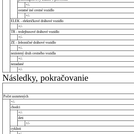
+/-
ostatné iné cestné vozidlo
+/-
ELEK - električkové dráhové vozidlo
+/-
TR - trolejbusové dráhové vozidlo
+/-
ZE - železničné dráhové vozidlo
+/-
nezistený druh cestného vozidla
+/-
nezadané
+/-
Následky, pokračovanie
Počet usmrtených
+/-
chodci
+/-
deti
+/-
cyklisti
+/-