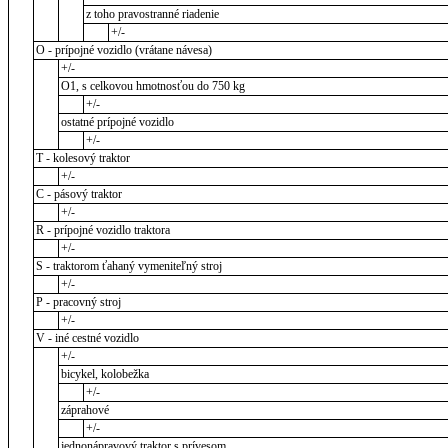
z toho pravostranné riadenie
+/-
O - prípojné vozidlo (vrátane návesa)
+/-
O1, s celkovou hmotnosťou do 750 kg
+/-
ostatné prípojné vozidlo
+/-
T - kolesový traktor
+/-
C - pásový traktor
+/-
R - prípojné vozidlo traktora
+/-
S - traktorom ťahaný vymeniteľný stroj
+/-
P - pracovný stroj
+/-
V - iné cestné vozidlo
+/-
bicykel, kolobežka
+/-
záprahové
+/-
jednonápravový traktor s prívesom