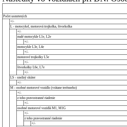
Počet usmrtených
+/-
L - motocykel, motorová trojkolka, štvorkolka
+/-
malé motocykle L1e, L2e
+/-
motocykle L3e, L4e
+/-
motorové trojkolky L5e
+/-
štvorkolky L6e, L7e
+/-
LS - snežný skúter
+/-
M - osobné motorové vozidlo (vrátane terénneho)
+/-
z toho pravostranné riadenie
+/-
osobné motorové vozidlá M1, M1G
+/-
z toho pravostranné riadenie
+/-