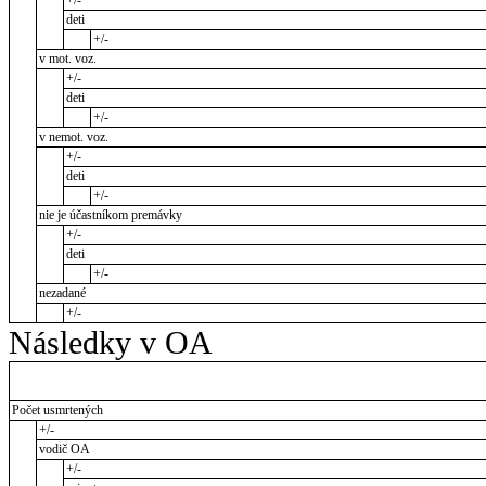
deti
+/-
v mot. voz.
+/-
deti
+/-
v nemot. voz.
+/-
deti
+/-
nie je účastníkom premávky
+/-
deti
+/-
nezadané
+/-
Následky v OA
Počet usmrtených
+/-
vodič OA
+/-