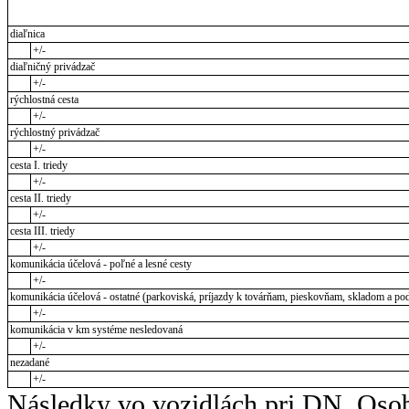
diaľnica
+/-
diaľničný privádzač
+/-
rýchlostná cesta
+/-
rýchlostný privádzač
+/-
cesta I. triedy
+/-
cesta II. triedy
+/-
cesta III. triedy
+/-
komunikácia účelová - poľné a lesné cesty
+/-
komunikácia účelová - ostatné (parkoviská, príjazdy k továrňam, pieskovňam, skladom a pod
+/-
komunikácia v km systéme nesledovaná
+/-
nezadané
+/-
Následky vo vozidlách pri DN. Osob