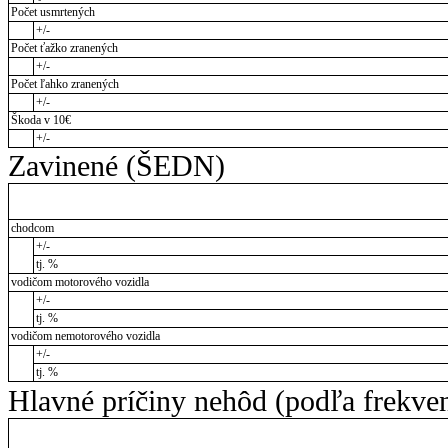
Počet usmrtených
+/-
Počet ťažko zranených
+/-
Počet ľahko zranených
+/-
Škoda v 10€
+/-
Zavinené (ŠEDN)
chodcom
+/-
tj. %
vodičom motorového vozidla
+/-
tj. %
vodičom nemotorového vozidla
+/-
tj. %
Hlavné príčiny nehôd (podľa frekve