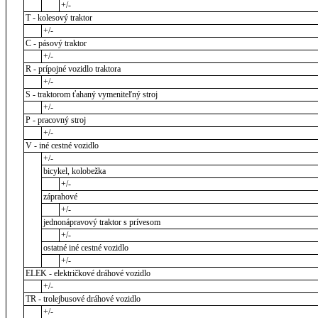
+/-
T - kolesový traktor
+/-
C - pásový traktor
+/-
R - prípojné vozidlo traktora
+/-
S - traktorom ťahaný vymeniteľný stroj
+/-
P - pracovný stroj
+/-
V - iné cestné vozidlo
+/-
bicykel, kolobežka
+/-
záprahové
+/-
jednonápravový traktor s prívesom
+/-
ostatné iné cestné vozidlo
+/-
ELEK - električkové dráhové vozidlo
+/-
TR - trolejbusové dráhové vozidlo
+/-