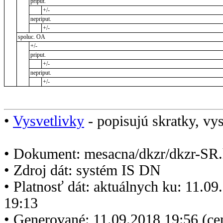
priput.
+/-
nepriput.
+/-
spoluc. OA
+/-
priput.
+/-
nepriput.
+/-
•
Vysvetlivky
- popisujú skratky, vys
• Dokument: mesacna/dkzr/dkzr-SR.
• Zdroj dát: systém IS DN
• Platnosť dát: aktuálnych ku: 11.0
19:13
• Generované: 11.09.2018 19:56 (c