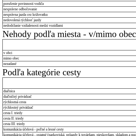
porušenie povinnosti vodiča
nesprávne odbočovanie
nesprávna jazda cez križovatku
nedovolená rýchlosť jazdy
nedodržanie vzdialenosti medzi vozidlami
Nehody podľa miesta - v/mimo obec
v obci
mimo obec
nezadané
Podľa kategórie cesty
diaľnica
diaľničný privádzač
rýchlostná cesta
rýchlostný privádzač
cesta I. triedy
cesta II. triedy
cesta III. triedy
komunikácia účelová - poľné a lesné cesty
komunikácia účelová - ostatné (parkoviská, príjazdy k továrňam, pieskovňam, skladom a pod