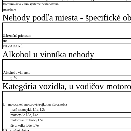
komunikácia v km systéme nesledovaná
nezadané
Nehody podľa miesta - špecifické ob
železničné priecestie
iné
NEZADANÉ
Alkohol u vinníka nehody
Alkohol u vin. neh.
tj. %
Kategória vozidla, u vodičov motor
L - motocykel, motorová trojkolka, štvorkolka
malé motocykle L1e, L2e
motocykle L3e, L4e
motorové trojkolky L5e
štvorkolky L6e, L7e
LS - snežný skúter