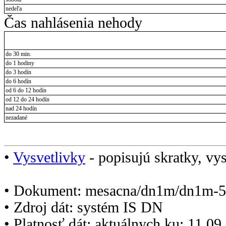
nedeľa
Čas nahlásenia nehody
do 30 min.
do 1 hodiny
do 3 hodín
do 6 hodín
od 6 do 12 hodín
od 12 do 24 hodín
nad 24 hodín
nezadané
•
Vysvetlivky
- popisujú skratky, vys
• Dokument: mesacna/dn1m/dn1m-5
• Zdroj dát: systém IS DN
• Platnosť dát: aktuálnych ku: 11.0