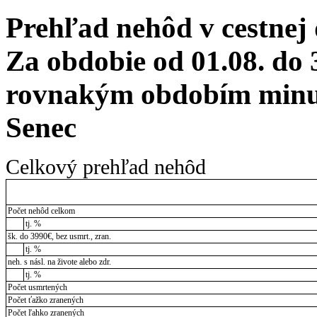
Prehľad nehôd v cestnej
Za obdobie od 01.08. do 
rovnakým obdobím minul
Senec
Celkový prehľad nehôd
Počet nehôd celkom
tj. %
šk. do 3990€, bez usmrt., zran.
tj. %
neh. s násl. na živote alebo zdr.
tj. %
Počet usmrtených
Počet ťažko zranených
Počet ľahko zranených