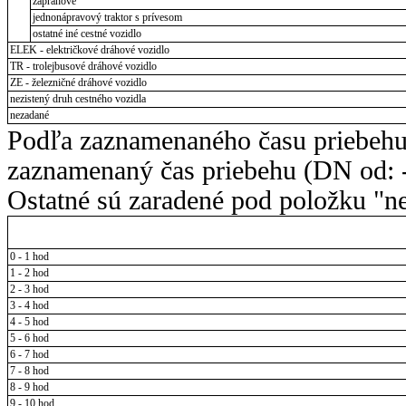
záprahové
jednonápravový traktor s prívesom
ostatné iné cestné vozidlo
ELEK - električkové dráhové vozidlo
TR - trolejbusové dráhové vozidlo
ZE - železničné dráhové vozidlo
nezistený druh cestného vozidla
nezadané
Podľa zaznamenaného času priebehu
zaznamenaný čas priebehu (DN od: -
Ostatné sú zaradené pod položku "ne
0 - 1 hod
1 - 2 hod
2 - 3 hod
3 - 4 hod
4 - 5 hod
5 - 6 hod
6 - 7 hod
7 - 8 hod
8 - 9 hod
9 - 10 hod