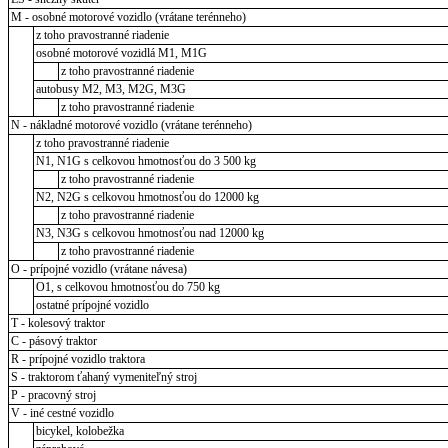
M - osobné motorové vozidlo (vrátane terénneho)
z toho pravostranné riadenie
osobné motorové vozidlá M1, M1G
z toho pravostranné riadenie
autobusy M2, M3, M2G, M3G
z toho pravostranné riadenie
N - nákladné motorové vozidlo (vrátane terénneho)
z toho pravostranné riadenie
N1, N1G s celkovou hmotnosťou do 3 500 kg
z toho pravostranné riadenie
N2, N2G s celkovou hmotnosťou do 12000 kg
z toho pravostranné riadenie
N3, N3G s celkovou hmotnosťou nad 12000 kg
z toho pravostranné riadenie
O - prípojné vozidlo (vrátane návesa)
O1, s celkovou hmotnosťou do 750 kg
ostatné prípojné vozidlo
T - kolesový traktor
C - pásový traktor
R - prípojné vozidlo traktora
S - traktorom ťahaný vymeniteľný stroj
P - pracovný stroj
V - iné cestné vozidlo
bicykel, kolobežka