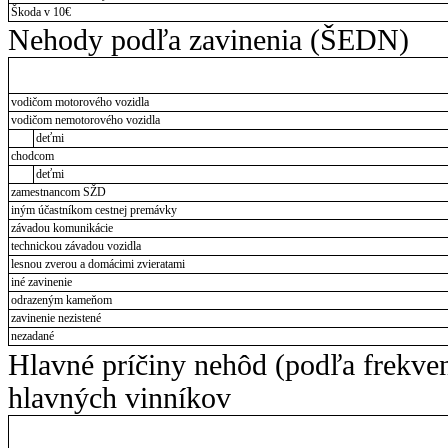
Škoda v 10€
Nehody podľa zavinenia (ŠEDN)
vodičom motorového vozidla
vodičom nemotorového vozidla
deťmi
chodcom
deťmi
zamestnancom SŽD
iným účastníkom cestnej premávky
závadou komunikácie
technickou závadou vozidla
lesnou zverou a domácimi zvieratami
iné zavinenie
odrazeným kameňom
zavinenie nezistené
nezadané
Hlavné príčiny nehôd (podľa frekve
hlavných vinníkov