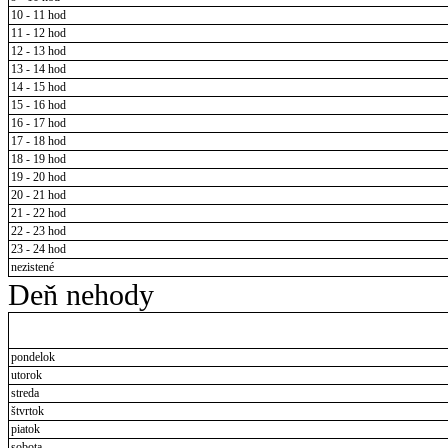
10 - 11 hod
11 - 12 hod
12 - 13 hod
13 - 14 hod
14 - 15 hod
15 - 16 hod
16 - 17 hod
17 - 18 hod
18 - 19 hod
19 - 20 hod
20 - 21 hod
21 - 22 hod
22 - 23 hod
23 - 24 hod
nezistené
Deň nehody
pondelok
utorok
streda
štvrtok
piatok
sobota