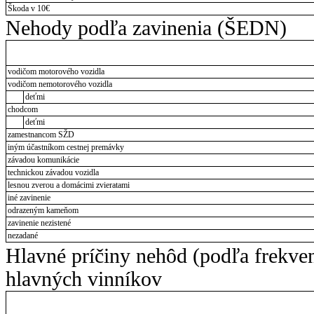
Škoda v 10€
Nehody podľa zavinenia (ŠEDN)
vodičom motorového vozidla
vodičom nemotorového vozidla
deťmi
chodcom
deťmi
zamestnancom SŽD
iným účastníkom cestnej premávky
závadou komunikácie
technickou závadou vozidla
lesnou zverou a domácimi zvieratami
iné zavinenie
odrazeným kameňom
zavinenie nezistené
nezadané
Hlavné príčiny nehôd (podľa frekve
hlavných vinníkov