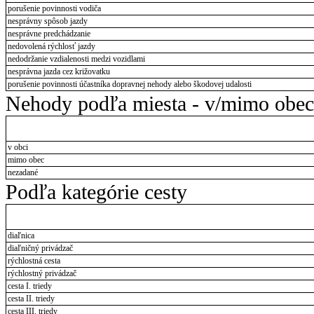
porušenie povinnosti vodiča
nesprávny spôsob jazdy
nesprávne predchádzanie
nedovolená rýchlosť jazdy
nedodržanie vzdialenosti medzi vozidlami
nesprávna jazda cez križovatku
porušenie povinnosti účastníka dopravnej nehody alebo škodovej udalosti
Nehody podľa miesta - v/mimo obec
v obci
mimo obec
nezadané
Podľa kategórie cesty
diaľnica
diaľničný privádzač
rýchlostná cesta
rýchlostný privádzač
cesta I. triedy
cesta II. triedy
cesta III. triedy