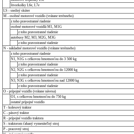
štvorkolky L6e, L7e
LS - snežný skúter
M - osobné motorové vozidlo (vrátane terénneho)
z toho pravostranné riadenie
osobné motorové vozidlá M1, M1G
z toho pravostranné riadenie
autobusy M2, M3, M2G, M3G
z toho pravostranné riadenie
N - nákladné motorové vozidlo (vrátane terénneho)
z toho pravostranné riadenie
N1, N1G s celkovou hmotnosťou do 3 500 kg
z toho pravostranné riadenie
N2, N2G s celkovou hmotnosťou do 12000 kg
z toho pravostranné riadenie
N3, N3G s celkovou hmotnosťou nad 12000 kg
z toho pravostranné riadenie
O - prípojné vozidlo (vrátane návesa)
O1, s celkovou hmotnosťou do 750 kg
ostatné prípojné vozidlo
T - kolesový traktor
C - pásový traktor
R - prípojné vozidlo traktora
S - traktorom ťahaný vymeniteľný stroj
P - pracovný stroj