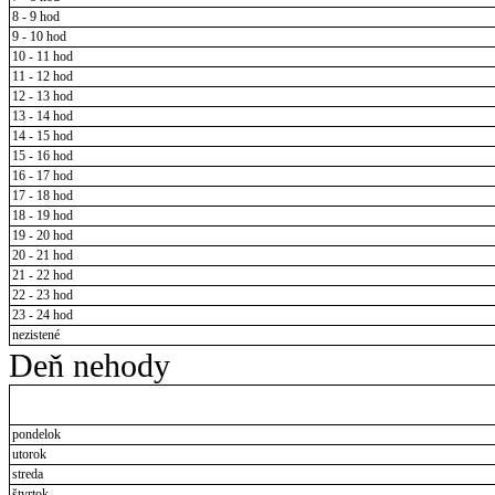
8 - 9 hod
9 - 10 hod
10 - 11 hod
11 - 12 hod
12 - 13 hod
13 - 14 hod
14 - 15 hod
15 - 16 hod
16 - 17 hod
17 - 18 hod
18 - 19 hod
19 - 20 hod
20 - 21 hod
21 - 22 hod
22 - 23 hod
23 - 24 hod
nezistené
Deň nehody
pondelok
utorok
streda
štvrtok