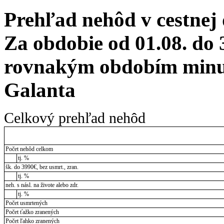
Prehľad nehôd v cestnej
Za obdobie od 01.08. do 
rovnakým obdobím minul
Galanta
Celkový prehľad nehôd
Počet nehôd celkom
tj. %
šk. do 3990€, bez usmrt., zran.
tj. %
neh. s násl. na živote alebo zdr.
tj. %
Počet usmrtených
Počet ťažko zranených
Počet ľahko zranených