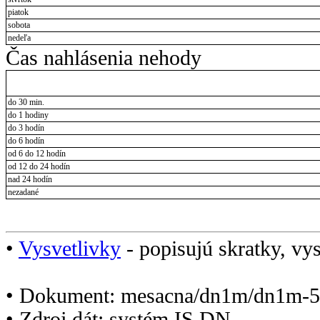
piatok
sobota
nedeľa
Čas nahlásenia nehody
do 30 min.
do 1 hodiny
do 3 hodín
do 6 hodín
od 6 do 12 hodín
od 12 do 24 hodín
nad 24 hodín
nezadané
•
Vysvetlivky
- popisujú skratky, vys
• Dokument: mesacna/dn1m/dn1m-5
• Zdroj dát: systém IS DN