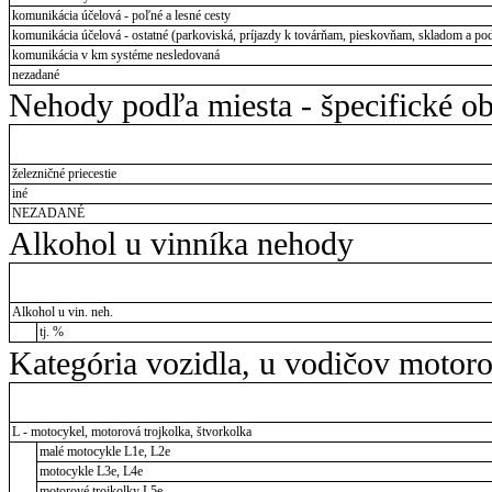
komunikácia účelová - poľné a lesné cesty
komunikácia účelová - ostatné (parkoviská, príjazdy k továrňam, pieskovňam, skladom a pod
komunikácia v km systéme nesledovaná
nezadané
Nehody podľa miesta - špecifické ob
železničné priecestie
iné
NEZADANÉ
Alkohol u vinníka nehody
Alkohol u vin. neh.
tj. %
Kategória vozidla, u vodičov motor
L - motocykel, motorová trojkolka, štvorkolka
malé motocykle L1e, L2e
motocykle L3e, L4e
motorové trojkolky L5e