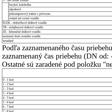
V - iné cestné vozidlo
bicykel, kolobežka
záprahové
jednonápravový traktor s prívesom
ostatné iné cestné vozidlo
ELEK - električkové dráhové vozidlo
TR - trolejbusové dráhové vozidlo
ZE - železničné dráhové vozidlo
nezistený druh cestného vozidla
nezadané
Podľa zaznamenaného času priebehu
zaznamenaný čas priebehu (DN od: -
Ostatné sú zaradené pod položku "ne
0 - 1 hod
1 - 2 hod
2 - 3 hod
3 - 4 hod
4 - 5 hod
5 - 6 hod
6 - 7 hod
7 - 8 hod