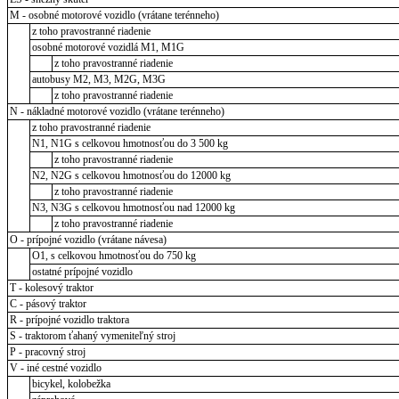
M - osobné motorové vozidlo (vrátane terénneho)
z toho pravostranné riadenie
osobné motorové vozidlá M1, M1G
z toho pravostranné riadenie
autobusy M2, M3, M2G, M3G
z toho pravostranné riadenie
N - nákladné motorové vozidlo (vrátane terénneho)
z toho pravostranné riadenie
N1, N1G s celkovou hmotnosťou do 3 500 kg
z toho pravostranné riadenie
N2, N2G s celkovou hmotnosťou do 12000 kg
z toho pravostranné riadenie
N3, N3G s celkovou hmotnosťou nad 12000 kg
z toho pravostranné riadenie
O - prípojné vozidlo (vrátane návesa)
O1, s celkovou hmotnosťou do 750 kg
ostatné prípojné vozidlo
T - kolesový traktor
C - pásový traktor
R - prípojné vozidlo traktora
S - traktorom ťahaný vymeniteľný stroj
P - pracovný stroj
V - iné cestné vozidlo
bicykel, kolobežka