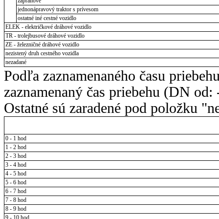
záprahové
jednonápravový traktor s prívesom
ostatné iné cestné vozidlo
ELEK - električkové dráhové vozidlo
TR - trolejbusové dráhové vozidlo
ZE - železničné dráhové vozidlo
nezistený druh cestného vozidla
nezadané
Podľa zaznamenaného času priebehu
zaznamenaný čas priebehu (DN od: -
Ostatné sú zaradené pod položku "ne
0 - 1 hod
1 - 2 hod
2 - 3 hod
3 - 4 hod
4 - 5 hod
5 - 6 hod
6 - 7 hod
7 - 8 hod
8 - 9 hod
9 - 10 hod