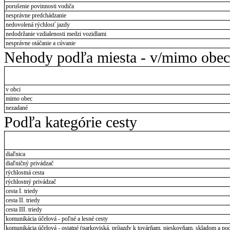
porušenie povinnosti vodiča
nesprávne predchádzanie
nedovolená rýchlosť jazdy
nedodržanie vzdialenosti medzi vozidlami
nesprávne otáčanie a cúvanie
Nehody podľa miesta - v/mimo obec
v obci
mimo obec
nezadané
Podľa kategórie cesty
diaľnica
diaľničný privádzač
rýchlostná cesta
rýchlostný privádzač
cesta I. triedy
cesta II. triedy
cesta III. triedy
komunikácia účelová - poľné a lesné cesty
komunikácia účelová - ostatné (parkoviská, príjazdy k továrňam, pieskovňam, skladom a pod