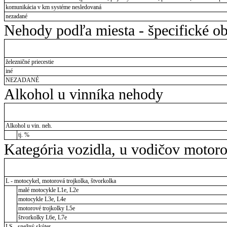
komunikácia v km systéme nesledovaná
nezadané
Nehody podľa miesta - špecifické ob
železničné priecestie
iné
NEZADANÉ
Alkohol u vinníka nehody
Alkohol u vin. neh.
tj. %
Kategória vozidla, u vodičov motor
L - motocykel, motorová trojkolka, štvorkolka
malé motocykle L1e, L2e
motocykle L3e, L4e
motorové trojkolky L5e
štvorkolky L6e, L7e
LS - snežný skúter