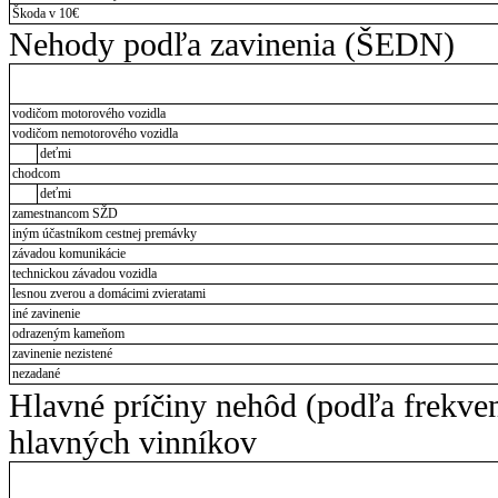
Škoda v 10€
Nehody podľa zavinenia (ŠEDN)
vodičom motorového vozidla
vodičom nemotorového vozidla
deťmi
chodcom
deťmi
zamestnancom SŽD
iným účastníkom cestnej premávky
závadou komunikácie
technickou závadou vozidla
lesnou zverou a domácimi zvieratami
iné zavinenie
odrazeným kameňom
zavinenie nezistené
nezadané
Hlavné príčiny nehôd (podľa frekve
hlavných vinníkov