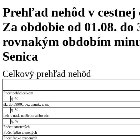
Prehľad nehôd v cestnej
Za obdobie od 01.08. do 
rovnakým obdobím minul
Senica
Celkový prehľad nehôd
Počet nehôd celkom
tj. %
šk. do 3990€, bez usmrt., zran.
tj. %
neh. s násl. na živote alebo zdr.
tj. %
Počet usmrtených
Počet ťažko zranených
Počet ľahko zranených