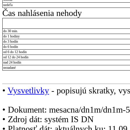
nedeľa
Čas nahlásenia nehody
do 30 min.
do 1 hodiny
do 3 hodín
do 6 hodín
od 6 do 12 hodín
od 12 do 24 hodín
nad 24 hodín
nezadané
•
Vysvetlivky
- popisujú skratky, vys
• Dokument: mesacna/dn1m/dn1m-5
• Zdroj dát: systém IS DN
• Platnosť dát: aktuálnych ku: 11.0