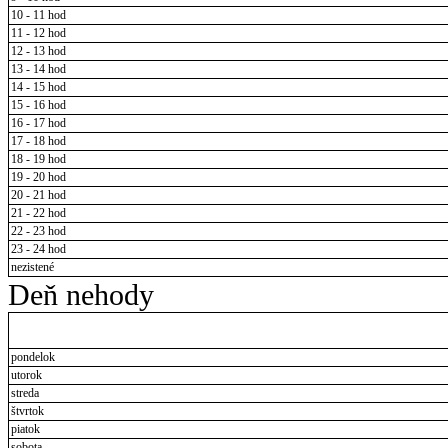
10 - 11 hod
11 - 12 hod
12 - 13 hod
13 - 14 hod
14 - 15 hod
15 - 16 hod
16 - 17 hod
17 - 18 hod
18 - 19 hod
19 - 20 hod
20 - 21 hod
21 - 22 hod
22 - 23 hod
23 - 24 hod
nezistené
Deň nehody
pondelok
utorok
streda
štvrtok
piatok
sobota