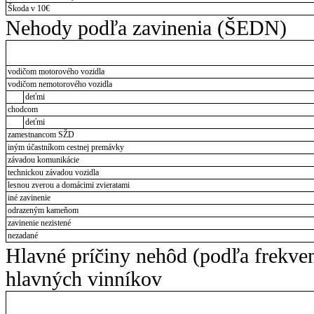
Škoda v 10€
Nehody podľa zavinenia (ŠEDN)
vodičom motorového vozidla
vodičom nemotorového vozidla
deťmi
chodcom
deťmi
zamestnancom SŽD
iným účastníkom cestnej premávky
závadou komunikácie
technickou závadou vozidla
lesnou zverou a domácimi zvieratami
iné zavinenie
odrazeným kameňom
zavinenie nezistené
nezadané
Hlavné príčiny nehôd (podľa frekve
hlavných vinníkov