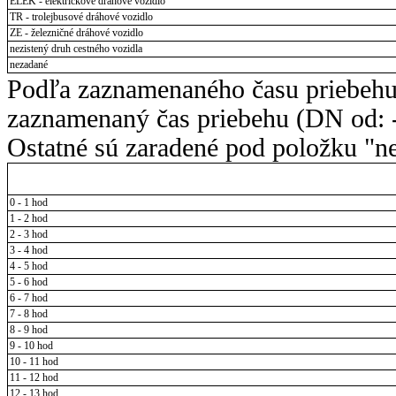
ELEK - električkové dráhové vozidlo
TR - trolejbusové dráhové vozidlo
ZE - železničné dráhové vozidlo
nezistený druh cestného vozidla
nezadané
Podľa zaznamenaného času priebehu
zaznamenaný čas priebehu (DN od: -
Ostatné sú zaradené pod položku "ne
0 - 1 hod
1 - 2 hod
2 - 3 hod
3 - 4 hod
4 - 5 hod
5 - 6 hod
6 - 7 hod
7 - 8 hod
8 - 9 hod
9 - 10 hod
10 - 11 hod
11 - 12 hod
12 - 13 hod