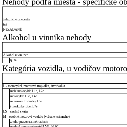
Nehody podľa miesta - špecifické ob
železničné priecestie
iné
NEZADANÉ
Alkohol u vinníka nehody
Alkohol u vin. neh.
tj. %
Kategória vozidla, u vodičov motor
L - motocykel, motorová trojkolka, štvorkolka
malé motocykle L1e, L2e
motocykle L3e, L4e
motorové trojkolky L5e
štvorkolky L6e, L7e
LS - snežný skúter
M - osobné motorové vozidlo (vrátane terénneho)
z toho pravostranné riadenie
osobné motorové vozidlá M1, M1G