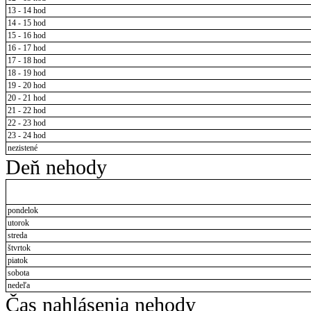
13 - 14 hod
14 - 15 hod
15 - 16 hod
16 - 17 hod
17 - 18 hod
18 - 19 hod
19 - 20 hod
20 - 21 hod
21 - 22 hod
22 - 23 hod
23 - 24 hod
nezistené
Deň nehody
pondelok
utorok
streda
štvrtok
piatok
sobota
nedeľa
Čas nahlásenia nehody