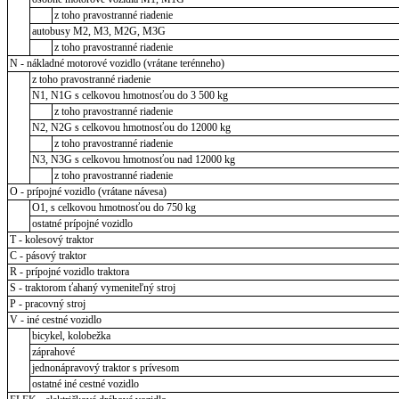
z toho pravostranné riadenie
autobusy M2, M3, M2G, M3G
z toho pravostranné riadenie
N - nákladné motorové vozidlo (vrátane terénneho)
z toho pravostranné riadenie
N1, N1G s celkovou hmotnosťou do 3 500 kg
z toho pravostranné riadenie
N2, N2G s celkovou hmotnosťou do 12000 kg
z toho pravostranné riadenie
N3, N3G s celkovou hmotnosťou nad 12000 kg
z toho pravostranné riadenie
O - prípojné vozidlo (vrátane návesa)
O1, s celkovou hmotnosťou do 750 kg
ostatné prípojné vozidlo
T - kolesový traktor
C - pásový traktor
R - prípojné vozidlo traktora
S - traktorom ťahaný vymeniteľný stroj
P - pracovný stroj
V - iné cestné vozidlo
bicykel, kolobežka
záprahové
jednonápravový traktor s prívesom
ostatné iné cestné vozidlo