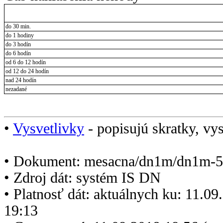
do 30 min.
do 1 hodiny
do 3 hodín
do 6 hodín
od 6 do 12 hodín
od 12 do 24 hodín
nad 24 hodín
nezadané
•
Vysvetlivky
- popisujú skratky, vys
• Dokument: mesacna/dn1m/dn1m-5
• Zdroj dát: systém IS DN
• Platnosť dát: aktuálnych ku: 11.0
19:13