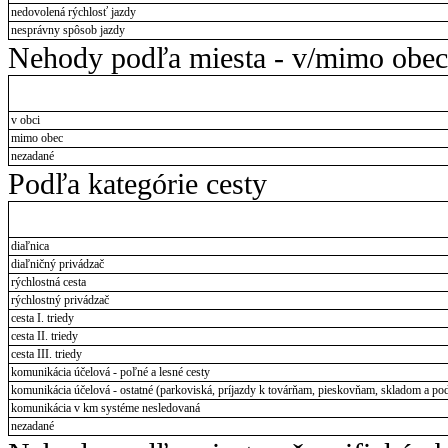
nedovolená rýchlosť jazdy
nesprávny spôsob jazdy
Nehody podľa miesta - v/mimo obec
v obci
mimo obec
nezadané
Podľa kategórie cesty
diaľnica
diaľničný privádzač
rýchlostná cesta
rýchlostný privádzač
cesta I. triedy
cesta II. triedy
cesta III. triedy
komunikácia účelová - poľné a lesné cesty
komunikácia účelová - ostatné (parkoviská, príjazdy k továrňam, pieskovňam, skladom a pod
komunikácia v km systéme nesledovaná
nezadané