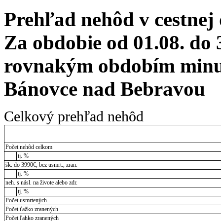
Prehľad nehôd v cestnej
Za obdobie od 01.08. do 
rovnakým obdobím minul
Bánovce nad Bebravou
Celkový prehľad nehôd
Počet nehôd celkom
tj. %
šk. do 3990€, bez usmrt., zran.
tj. %
neh. s násl. na živote alebo zdr.
tj. %
Počet usmrtených
Počet ťažko zranených
Počet ľahko zranených